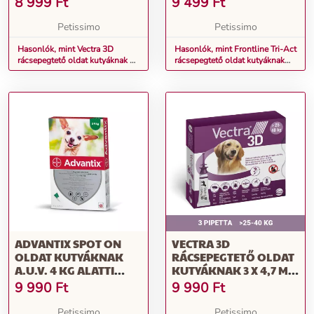
8 999
Ft
9 499
Ft
TESTŰ KUTYÁKNAK
(>10 - 25 KG, KÉK)
Petissimo
Petissimo
Hasonlók, mint Vectra 3D
Hasonlók, mint Frontline Tri-Act
rácsepegtető oldat kutyáknak 3
rácsepegtető oldat kutyáknak
x 3,6 ml pipetta közepes testű
20-40 kg-os kutyáknak
kutyáknak (>10 - 25 kg, kék)
ADVANTIX SPOT ON
VECTRA 3D
OLDAT KUTYÁKNAK
RÁCSEPEGTETŐ OLDAT
A.U.V. 4 KG ALATTI
KUTYÁKNAK 3 X 4,7 ML
KUTYÁKNAK (4 X 0,4
PIPETTA NAGYTESTŰ
9 990
Ft
9 990
Ft
ML)
KUTYÁKNAK (>25 - 40
KG, LILA)
Petissimo
Petissimo