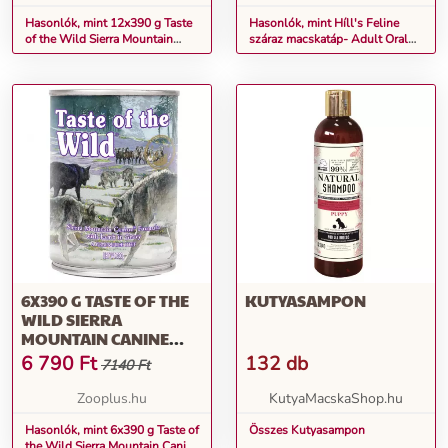
Hasonlók, mint 12x390 g Taste
Hasonlók, mint Híll's Feline
of the Wild Sierra Mountain
száraz macskatáp- Adult Oral
Canine nedves kutyatáp
Care csirke (2 x 7 kg)
6X390 G TASTE OF THE
KUTYASAMPON
WILD SIERRA
MOUNTAIN CANINE
NEDVES KUTYATÁP
6 790
Ft
132 db
7140 Ft
Zooplus.hu
KutyaMacskaShop.hu
Hasonlók, mint 6x390 g Taste of
Összes Kutyasampon
the Wild Sierra Mountain Canine