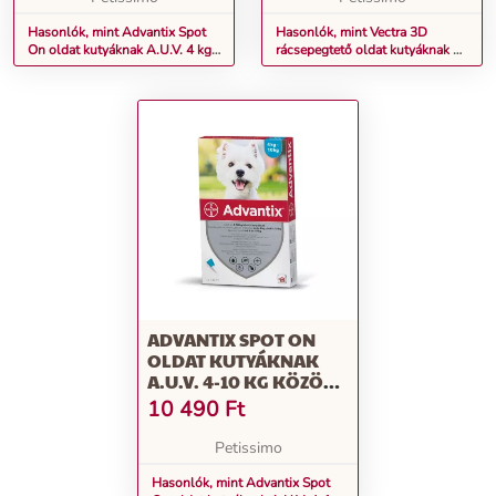
Hasonlók, mint Advantix Spot
Hasonlók, mint Vectra 3D
On oldat kutyáknak A.U.V. 4 kg
rácsepegtető oldat kutyáknak 3
alatti kutyáknak (4 x 0,4 ml)
x 4,7 ml pipetta nagytestű
kutyáknak (>25 - 40 kg, lila)
ADVANTIX SPOT ON
OLDAT KUTYÁKNAK
A.U.V. 4-10 KG KÖZÖTTI
KUTYÁKNAK (4 X 1,0
10 490
Ft
ML)
Petissimo
Hasonlók, mint Advantix Spot