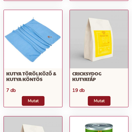
KUTYA TÖRÖLKÖZŐ &
CRICKSYDOG
KUTYA KÖNTÖS
KUTYATÁP
7 db
19 db
Mutat
Mutat