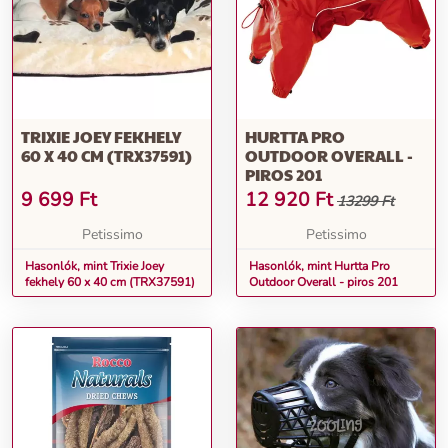
TRIXIE JOEY FEKHELY
HURTTA PRO
60 X 40 CM (TRX37591)
OUTDOOR OVERALL -
PIROS 201
9 699
Ft
12 920
Ft
13299 Ft
Petissimo
Petissimo
Hasonlók, mint Trixie Joey
Hasonlók, mint Hurtta Pro
fekhely 60 x 40 cm (TRX37591)
Outdoor Overall - piros 201