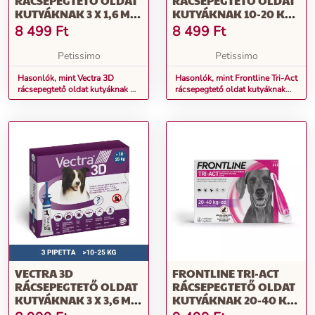
RÁCSEPEGTETŐ OLDAT
RÁCSEPEGTETŐ OLDAT
KUTYÁKNAK 3 X 1,6 ML
KUTYÁKNAK 10-20 KG-
PIPETTA KISTESTŰ
OS KUTYÁKNAK
8 499
Ft
8 499
Ft
KUTYÁKNAK (>4 - 10
KG, ZÖLD)
Petissimo
Petissimo
Hasonlók, mint Vectra 3D
Hasonlók, mint Frontline Tri-Act
rácsepegtető oldat kutyáknak 3
rácsepegtető oldat kutyáknak
x 1,6 ml pipetta kistestű
10-20 kg-os kutyáknak
kutyáknak (>4 - 10 kg, zöld)
VECTRA 3D
FRONTLINE TRI-ACT
RÁCSEPEGTETŐ OLDAT
RÁCSEPEGTETŐ OLDAT
KUTYÁKNAK 3 X 3,6 ML
KUTYÁKNAK 20-40 KG-
PIPETTA KÖZEPES
OS KUTYÁKNAK