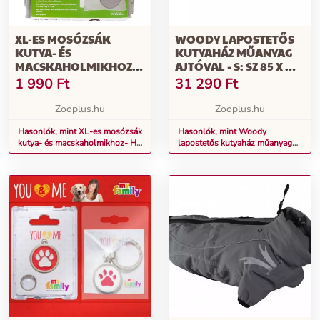
XL-ES MOSÓZSÁK
WOODY LAPOSTETŐS
KUTYA- ÉS
KUTYAHÁZ MŰANYAG
MACSKAHOLMIKHOZ-
AJTÓVAL - S: SZ 85 X MÉ
H 75 X SZ 80 CM
57 X MA 58CM
1 990
Ft
31 290
Ft
Zooplus.hu
Zooplus.hu
Hasonlók, mint XL-es mosózsák
Hasonlók, mint Woody
kutya- és macskaholmikhoz- H
lapostetős kutyaház műanyag
75 x Sz 80 cm
ajtóval - S: Sz 85 x Mé 57 x Ma
58cm