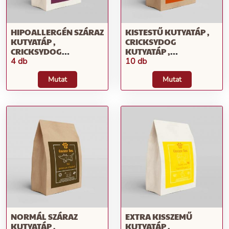
HIPOALLERGÉN SZÁRAZ
KISTESTŰ KUTYATÁP ,
KUTYATÁP ,
CRICKSYDOG
CRICKSYDOG
KUTYATÁP ,
KUTYATÁP ,
CRICKSYDOG
4 db
10 db
CRICKSYDOG
KUTYATÁP
KUTYATÁP
Mutat
Mutat
NORMÁL SZÁRAZ
EXTRA KISSZEMŰ
KUTYATÁP ,
KUTYATÁP ,