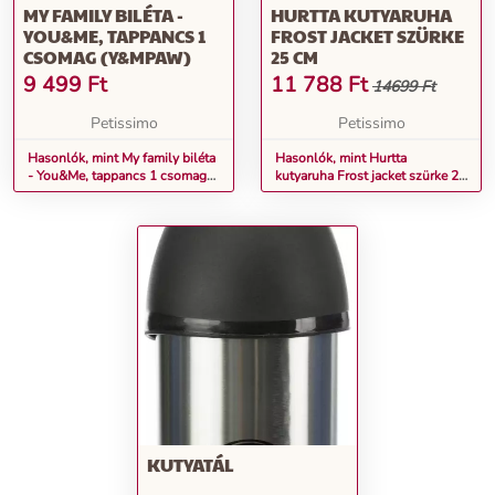
MY FAMILY BILÉTA -
HURTTA KUTYARUHA
YOU&ME, TAPPANCS 1
FROST JACKET SZÜRKE
CSOMAG (Y&MPAW)
25 CM
9 499
Ft
11 788
Ft
14699 Ft
Petissimo
Petissimo
Hasonlók, mint My family biléta
Hasonlók, mint Hurtta
- You&Me, tappancs 1 csomag
kutyaruha Frost jacket szürke 25
(Y&MPAW)
cm
KUTYATÁL