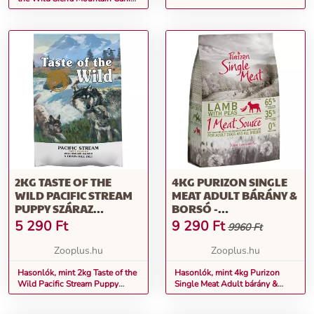
nedves kutyatáp
2KG TASTE OF THE
4KG PURIZON SINGLE
WILD PACIFIC STREAM
MEAT ADULT BÁRÁNY &
PUPPY SZÁRAZ
BORSÓ -
KUTYATÁP
GABONAMENTES
5 290
Ft
9 290
Ft
9960 Ft
SZÁRAZ KUTYATÁP
Zooplus.hu
Zooplus.hu
Hasonlók, mint 2kg Taste of the
Hasonlók, mint 4kg Purizon
Wild Pacific Stream Puppy
Single Meat Adult bárány &
száraz kutyatáp
borsó - gabonamentes száraz
kutyatáp