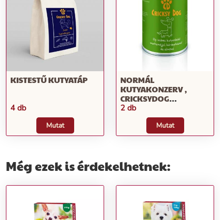
KISTESTŰ KUTYATÁP
NORMÁL
KUTYAKONZERV ,
CRICKSYDOG
KUTYATÁP
4 db
2 db
Mutat
Mutat
Még ezek is érdekelhetnek: