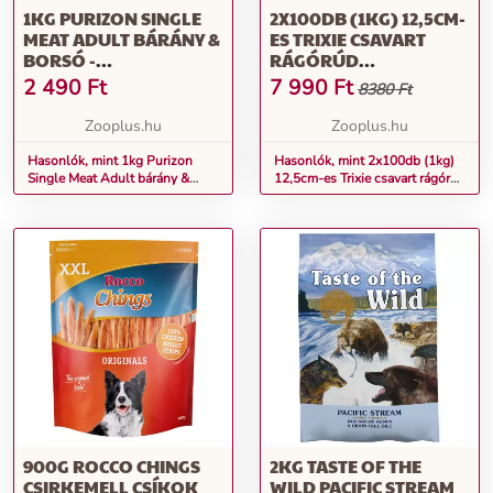
1KG PURIZON SINGLE
2X100DB (1KG) 12,5CM-
MEAT ADULT BÁRÁNY &
ES TRIXIE CSAVART
BORSÓ -
RÁGÓRÚD
GABONAMENTES
MARHABŐRBŐL
2 490
Ft
7 990
Ft
8380 Ft
SZÁRAZ KUTYATÁP
KUTYASNACK
Zooplus.hu
Zooplus.hu
Hasonlók, mint 1kg Purizon
Hasonlók, mint 2x100db (1kg)
Single Meat Adult bárány &
12,5cm-es Trixie csavart rágórúd
borsó - gabonamentes száraz
marhabőrből kutyasnack
kutyatáp
900G ROCCO CHINGS
2KG TASTE OF THE
CSIRKEMELL CSÍKOK
WILD PACIFIC STREAM