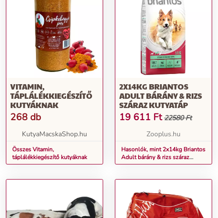
VITAMIN,
2X14KG BRIANTOS
TÁPLÁLÉKKIEGÉSZÍTŐ
ADULT BÁRÁNY & RIZS
KUTYÁKNAK
SZÁRAZ KUTYATÁP
268 db
19 611
Ft
22580 Ft
KutyaMacskaShop.hu
Zooplus.hu
Összes Vitamin,
Hasonlók, mint 2x14kg Briantos
táplálékkiegészítő kutyáknak
Adult bárány & rizs száraz
kutyatáp