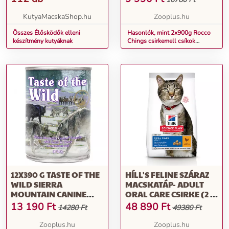
KutyaMacskaShop.hu
Zooplus.hu
Összes Élősködők elleni
Hasonlók, mint 2x900g Rocco
készítmény kutyáknak
Chings csirkemell csíkok
kutyasnack XXL csomagban
12X390 G TASTE OF THE
HÍLL'S FELINE SZÁRAZ
WILD SIERRA
MACSKATÁP- ADULT
MOUNTAIN CANINE
ORAL CARE CSIRKE (2 X
NEDVES KUTYATÁP
7 KG)
13 190
Ft
48 890
Ft
14280 Ft
49380 Ft
Zooplus.hu
Zooplus.hu