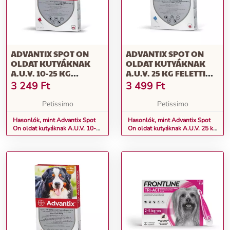
ADVANTIX SPOT ON
ADVANTIX SPOT ON
OLDAT KUTYÁKNAK
OLDAT KUTYÁKNAK
A.U.V. 10-25 KG
A.U.V. 25 KG FELETTI
KÖZÖTTI KUTYÁKNAK
KUTYÁKNAK (1 X 4,0
3 249
Ft
3 499
Ft
(1 X 2,5 ML)
ML)
Petissimo
Petissimo
Hasonlók, mint Advantix Spot
Hasonlók, mint Advantix Spot
On oldat kutyáknak A.U.V. 10-
On oldat kutyáknak A.U.V. 25 kg
25 kg közötti kutyáknak (1 x 2,5
feletti kutyáknak (1 x 4,0 ml)
ml)