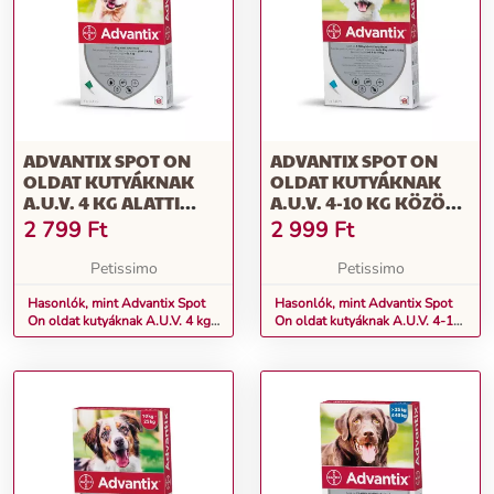
ADVANTIX SPOT ON
ADVANTIX SPOT ON
OLDAT KUTYÁKNAK
OLDAT KUTYÁKNAK
A.U.V. 4 KG ALATTI
A.U.V. 4-10 KG KÖZÖTTI
KUTYÁKNAK (1 X 0,4
KUTYÁKNAK (1 X 1,0
2 799
Ft
2 999
Ft
ML)
ML)
Petissimo
Petissimo
Hasonlók, mint Advantix Spot
Hasonlók, mint Advantix Spot
On oldat kutyáknak A.U.V. 4 kg
On oldat kutyáknak A.U.V. 4-10
alatti kutyáknak (1 x 0,4 ml)
kg közötti kutyáknak (1 x 1,0 ml)