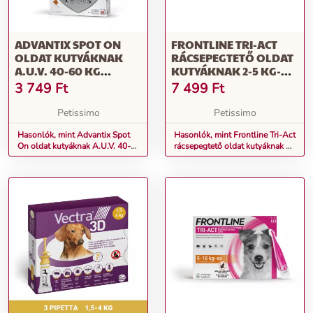
ADVANTIX SPOT ON
FRONTLINE TRI-ACT
OLDAT KUTYÁKNAK
RÁCSEPEGTETŐ OLDAT
A.U.V. 40-60 KG
KUTYÁKNAK 2-5 KG-OS
KÖZÖTTI KUTYÁKNAK
KUTYÁKNAK
3 749
Ft
7 499
Ft
(1 X 6,0 ML)
Petissimo
Petissimo
Hasonlók, mint Advantix Spot
Hasonlók, mint Frontline Tri-Act
On oldat kutyáknak A.U.V. 40-
rácsepegtető oldat kutyáknak 2-
60 kg közötti kutyáknak (1 x 6,0
5 kg-os kutyáknak
ml)