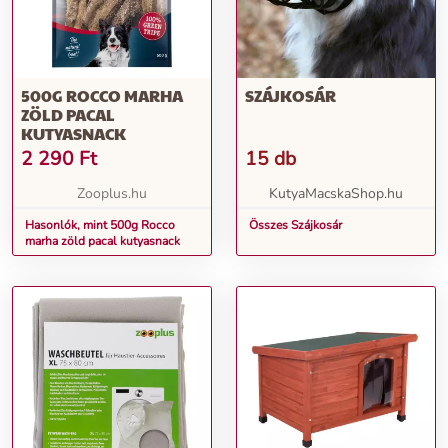
500G ROCCO MARHA
SZÁJKOSÁR
ZÖLD PACAL
KUTYASNACK
2 290
Ft
15 db
Zooplus.hu
KutyaMacskaShop.hu
Hasonlók, mint 500g Rocco
Összes Szájkosár
marha zöld pacal kutyasnack