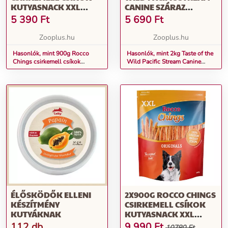
KUTYASNACK XXL
CANINE SZÁRAZ
CSOMAGBAN
KUTYATÁP
5 390
Ft
5 690
Ft
Zooplus.hu
Zooplus.hu
Hasonlók, mint 900g Rocco
Hasonlók, mint 2kg Taste of the
Chings csirkemell csíkok
Wild Pacific Stream Canine
kutyasnack XXL csomagban
száraz kutyatáp
ÉLŐSKÖDŐK ELLENI
2X900G ROCCO CHINGS
KÉSZÍTMÉNY
CSIRKEMELL CSÍKOK
KUTYÁKNAK
KUTYASNACK XXL
CSOMAGBAN
112 db
9 990
Ft
10780 Ft