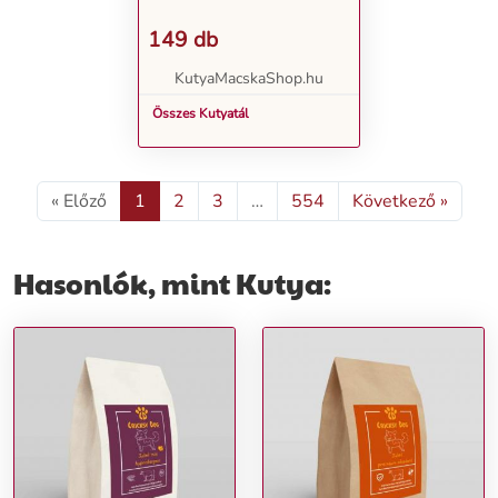
149 db
KutyaMacskaShop.hu
Összes Kutyatál
« Előző
1
2
3
…
554
Következő »
Hasonlók, mint Kutya: