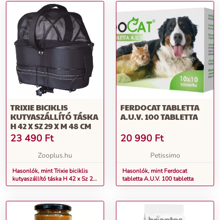
TRIXIE BICIKLIS
FERDOCAT TABLETTA
KUTYASZÁLLÍTÓ TÁSKA
A.U.V. 100 TABLETTA
H 42 X SZ 29 X M 48 CM
23 490
Ft
20 990
Ft
Zooplus.hu
Petissimo
Hasonlók, mint Trixie biciklis
Hasonlók, mint Ferdocat
kutyaszállító táska H 42 x Sz 29
tabletta A.U.V. 100 tabletta
x M 48 cm