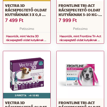
VECTRA 3D
FRONTLINE TRI-ACT
RÁCSEPEGTETŐ OLDAT
RÁCSEPEGTETŐ OLDAT
KUTYÁKNAK 3 X 0,8 ML
KUTYÁKNAK 5-10 KG-
PIPETTA KISTESTŰ
OS KUTYÁKNAK
7 499
Ft
7 999
Ft
KUTYÁKNAK (1,5 - 4
KG, SÁRGA)
Petissimo
Petissimo
Hasonlók, mint Vectra 3D
Hasonlók, mint Frontline Tri-Act
rácsepegtető oldat kutyáknak 3
rácsepegtető oldat kutyáknak 5-
x 0,8 ml pipetta kistestű
10 kg-os kutyáknak
kutyáknak (1,5 - 4 kg, sárga)
VECTRA 3D
FRONTLINE TRI-ACT