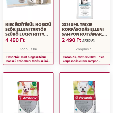
KIEGÉSZÍTÉSÜL HOSSZÚ
2X250ML TRIXIE
SZŐR ELLENI TARTÓS
KORPÁSODÁS ELLENI
SZŰRŐ LUCKY KITTY
SAMPON KUTYÁNAK,
KERÁMIA MACSKA
MACSKÁKNAK
4 490
Ft
2 490
Ft
2780 Ft
ITATÓKÚTHOZ
Zooplus.hu
Zooplus.hu
Hasonlók, mint Kiegészítésül
Hasonlók, mint 2x250ml Trixie
hosszú szőr elleni tartós szűrő
korpásodás elleni sampon
Lucky Kitty kerámia macska
kutyának, macskáknak
itatókúthoz