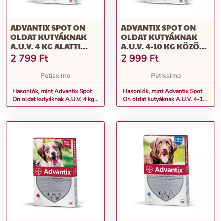
ADVANTIX SPOT ON
ADVANTIX SPOT ON
OLDAT KUTYÁKNAK
OLDAT KUTYÁKNAK
A.U.V. 4 KG ALATTI
A.U.V. 4-10 KG KÖZÖTTI
KUTYÁKNAK (1 X 0,4
KUTYÁKNAK (1 X 1,0
2 799
Ft
2 999
Ft
ML)
ML)
Petissimo
Petissimo
Hasonlók, mint Advantix Spot
Hasonlók, mint Advantix Spot
On oldat kutyáknak A.U.V. 4 kg
On oldat kutyáknak A.U.V. 4-10
alatti kutyáknak (1 x 0,4 ml)
kg közötti kutyáknak (1 x 1,0 ml)