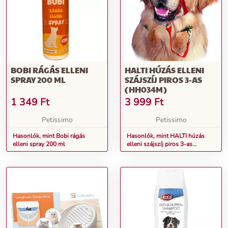
BOBI RÁGÁS ELLENI
HALTI HÚZÁS ELLENI
SPRAY 200 ML
SZÁJSZÍJ PIROS 3-AS
(HH034M)
1 349
Ft
3 999
Ft
Petissimo
Petissimo
Hasonlók, mint Bobi rágás
Hasonlók, mint HALTI húzás
elleni spray 200 ml
elleni szájszíj piros 3-as
(HH034M)