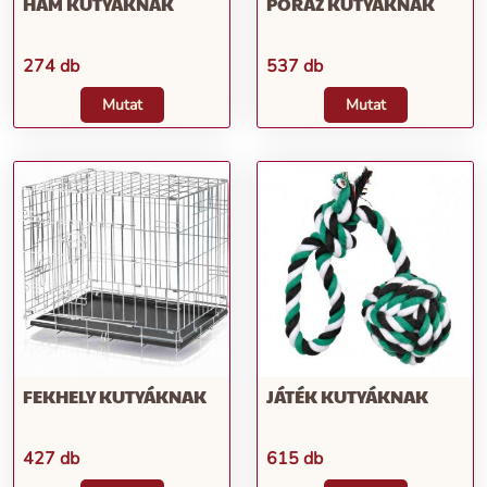
HÁM KUTYÁKNAK
PÓRÁZ KUTYÁKNAK
274 db
537 db
Mutat
Mutat
FEKHELY KUTYÁKNAK
JÁTÉK KUTYÁKNAK
427 db
615 db