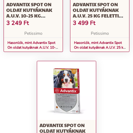
ADVANTIX SPOT ON
ADVANTIX SPOT ON
OLDAT KUTYÁKNAK
OLDAT KUTYÁKNAK
A.U.V. 10-25 KG
A.U.V. 25 KG FELETTI
KÖZÖTTI KUTYÁKNAK
KUTYÁKNAK (1 X 4,0
3 249
Ft
3 499
Ft
(1 X 2,5 ML)
ML)
Petissimo
Petissimo
Hasonlók, mint Advantix Spot
Hasonlók, mint Advantix Spot
On oldat kutyáknak A.U.V. 10-
On oldat kutyáknak A.U.V. 25 kg
25 kg közötti kutyáknak (1 x 2,5
feletti kutyáknak (1 x 4,0 ml)
ml)
ADVANTIX SPOT ON
OLDAT KUTYÁKNAK