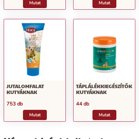
Mutat
Mutat
JUTALOMFALAT
TÁPLÁLÉKKIEGÉSZÍTŐK
KUTYÁKNAK
KUTYÁKNAK
753 db
44 db
Mutat
Mutat