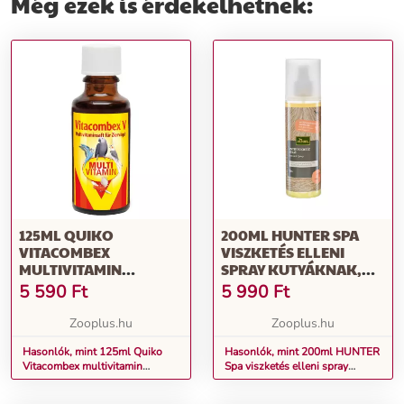
Még ezek is érdekelhetnek:
125ML QUIKO
200ML HUNTER SPA
VITACOMBEX
VISZKETÉS ELLENI
MULTIVITAMIN
SPRAY KUTYÁKNAK,
KÉSZÍTMÉNY
MACSKÁKNAK
5 590
Ft
5 990
Ft
MADARAKNAK
Zooplus.hu
Zooplus.hu
Hasonlók, mint 125ml Quiko
Hasonlók, mint 200ml HUNTER
Vitacombex multivitamin
Spa viszketés elleni spray
készítmény madaraknak
kutyáknak, macskáknak