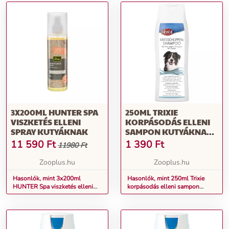
3X200ML HUNTER SPA
250ML TRIXIE
VISZKETÉS ELLENI
KORPÁSODÁS ELLENI
SPRAY KUTYÁKNAK
SAMPON KUTYÁKNAK,
MACSKÁKNAK
11 590
Ft
1 390
Ft
11980 Ft
Zooplus.hu
Zooplus.hu
Hasonlók, mint 3x200ml
Hasonlók, mint 250ml Trixie
HUNTER Spa viszketés elleni
korpásodás elleni sampon
spray kutyáknak
kutyáknak, macskáknak