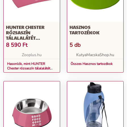
HUNTER CHESTER
HASZNOS
RÓZSASZÍN
TARTOZÉKOK
TÁLALALÁTÉT
KUTYÁKNAK - H 48 X SZ
8 590
Ft
5 db
30 CM
Zooplus.hu
KutyaMacskaShop.hu
Hasonlók, mint HUNTER
Összes Hasznos tartozékok
Chester rózsaszín tálalalátét
kutyáknak - H 48 x Sz 30 cm