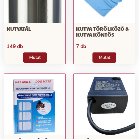
KUTYATÁL
KUTYA TÖRÖLKÖZŐ &
KUTYA KÖNTÖS
149 db
7 db
Mutat
Mutat