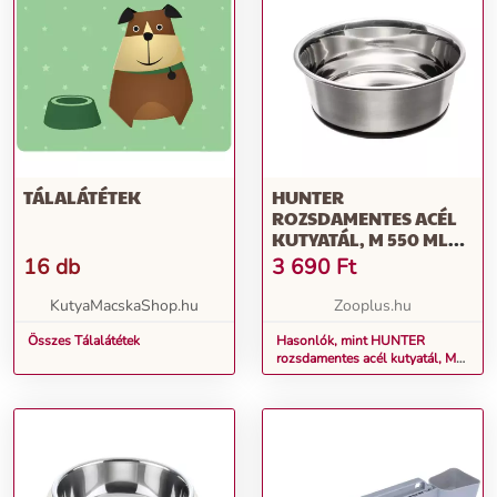
TÁLALÁTÉTEK
HUNTER
ROZSDAMENTES ACÉL
KUTYATÁL, M 550 ML
Ø14CM
16 db
3 690
Ft
KutyaMacskaShop.hu
Zooplus.hu
Összes Tálalátétek
Hasonlók, mint HUNTER
rozsdamentes acél kutyatál, M
550 ml Ø14cm