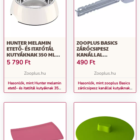
HUNTER MELAMIN
ZOOPLUS BASICS
ETETŐ- ÉS ITATÓTÁL
ZÁRÓCSIPESZ
KUTYÁKNAK 350 ML
KANÁLLAL
Ø18CM
KUTYÁKNAK,
5 790
Ft
490
Ft
MACSKÁKNAK - 1 DB
Zooplus.hu
Zooplus.hu
Hasonlók, mint Hunter melamin
Hasonlók, mint zooplus Basics
etető- és itatótál kutyáknak 350
zárócsipesz kanállal kutyáknak,
ml Ø18cm
macskáknak - 1 db