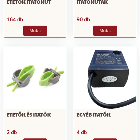
ETETŐK ITATÓKÚT
ITATÓKUTAK
164 db
90 db
Mutat
Mutat
ETETŐK ÉS ITATÓK
EGYÉB ITATÓK
2 db
4 db