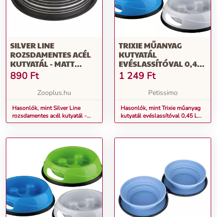
SILVER LINE
TRIXIE MŰANYAG
ROZSDAMENTES ACÉL
KUTYATÁL
KUTYATÁL - MATT
EVÉSLASSÍTÓVAL 0,45
FEKETE - 200 ML, Ø 15
L (TRX25031)
890
Ft
1 249
Ft
CM
Zooplus.hu
Petissimo
Hasonlók, mint Silver Line
Hasonlók, mint Trixie műanyag
rozsdamentes acél kutyatál -
kutyatál evéslassítóval 0,45 L
matt fekete - 200 ml, Ø 15 cm
(TRX25031)