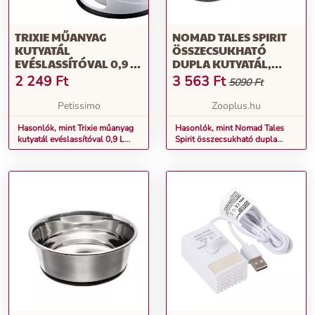
TRIXIE MŰANYAG
NOMAD TALES SPIRIT
KUTYATÁL
ÖSSZECSUKHATÓ
EVÉSLASSÍTÓVAL 0,9 L
DUPLA KUTYATÁL,
(TRX25032)
2X350ML, KUTYÁKNAK
2 249
Ft
3 563
Ft
5090 Ft
Petissimo
Zooplus.hu
Hasonlók, mint Trixie műanyag
Hasonlók, mint Nomad Tales
kutyatál evéslassítóval 0,9 L
Spirit összecsukható dupla
(TRX25032)
kutyatál, 2x350ml, kutyáknak