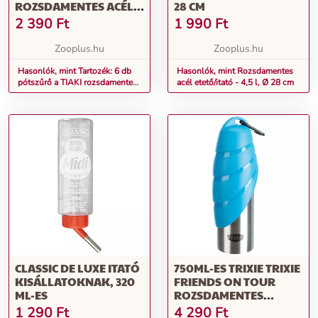
ROZSDAMENTES ACÉL
28 CM
ITATÓKÚTHOZ,
2 390
Ft
1 990
Ft
MACSKA, KUTYA
Zooplus.hu
Zooplus.hu
Hasonlók, mint Tartozék: 6 db
Hasonlók, mint Rozsdamentes
pótszűrő a TIAKI rozsdamentes
acél etető/itató - 4,5 l, Ø 28 cm
acél itatókúthoz, macska, kutya
CLASSIC DE LUXE ITATÓ
750ML-ES TRIXIE TRIXIE
KISÁLLATOKNAK, 320
FRIENDS ON TOUR
ML-ES
ROZSDAMENTES
ACÉLPALACK
1 290
Ft
4 290
Ft