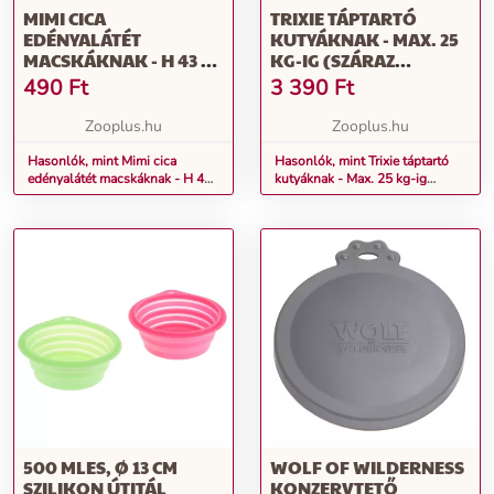
MIMI CICA
TRIXIE TÁPTARTÓ
EDÉNYALÁTÉT
KUTYÁKNAK - MAX. 25
MACSKÁKNAK - H 43 X
KG-IG (SZÁRAZ
SZ 28,5 CM
ELEDELNEK)
490
Ft
3 390
Ft
Zooplus.hu
Zooplus.hu
Hasonlók, mint Mimi cica
Hasonlók, mint Trixie táptartó
edényalátét macskáknak - H 43
kutyáknak - Max. 25 kg-ig
x Sz 28,5 cm
(száraz eledelnek)
500 MLES, Ø 13 CM
WOLF OF WILDERNESS
SZILIKON ÚTITÁL
KONZERVTETŐ