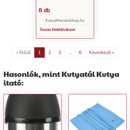
8 db
KutyaMacskaShop.hu
Összes Etetőállványok
« Előző
1
2
3
…
6
Következő »
Hasonlók, mint Kutyatál Kutya
itató: