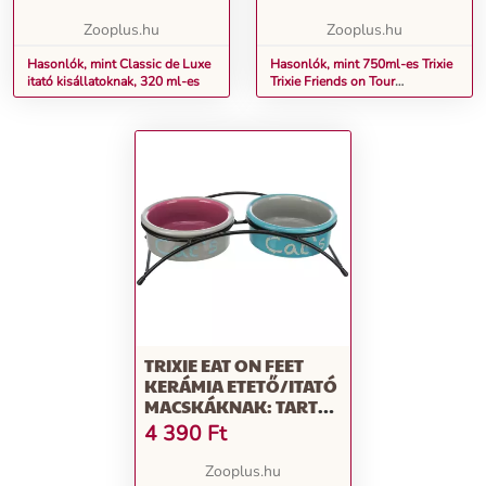
ITATÓTÁLLAL
KUTYÁKNAK
Zooplus.hu
Zooplus.hu
Hasonlók, mint Classic de Luxe
Hasonlók, mint 750ml-es Trixie
itató kisállatoknak, 320 ml-es
Trixie Friends on Tour
rozsdamentes acélpalack
itatótállal kutyáknak
TRIXIE EAT ON FEET
KERÁMIA ETETŐ/ITATÓ
MACSKÁKNAK: TARTÓ
ÁLLVÁNY+2 TÁL 2 X 300
4 390
Ft
ML, Ø 12 CM
(VILÁGOSSZÜRKE/RÓZSASZÍN/VILÁGOS
Zooplus.hu