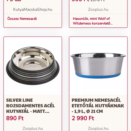
CM (800 G)
KutyaMacskaShop.hu
Zooplus.hu
Összes Nemesacél
Hasonlók, mint Wolf of
Wilderness konzervtető
állateledelhez, 3db, Ø 7,5 cm
(400 g) + Ø 10 cm (800 g)
SILVER LINE
PREMIUM NEMESACÉL
ROZSDAMENTES ACÉL
ETETŐTÁL KUTYÁKNAK
KUTYATÁL - MATT
- 1,9 L, Ø 21 CM
FEKETE - 200 ML, Ø 15
890
Ft
2 990
Ft
CM
Zooplus.hu
Zooplus.hu