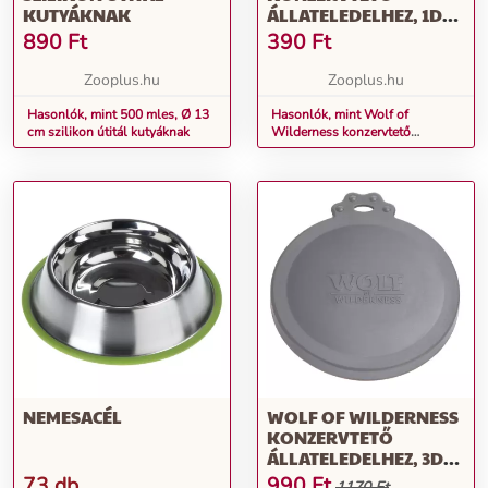
KUTYÁKNAK
ÁLLATELEDELHEZ, 1DB,
Ø 7,5 CM (400 G) + Ø 10
890
Ft
390
Ft
CM (800 G)
Zooplus.hu
Zooplus.hu
Hasonlók, mint 500 mles, Ø 13
Hasonlók, mint Wolf of
cm szilikon útitál kutyáknak
Wilderness konzervtető
állateledelhez, 1db, Ø 7,5 cm
(400 g) + Ø 10 cm (800 g)
NEMESACÉL
WOLF OF WILDERNESS
KONZERVTETŐ
ÁLLATELEDELHEZ, 3DB,
Ø 7,5 CM (400 G) + Ø 10
73 db
990
Ft
1170 Ft