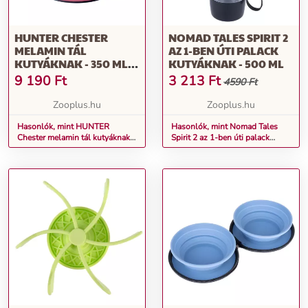
HUNTER CHESTER
NOMAD TALES SPIRIT 2
MELAMIN TÁL
AZ 1-BEN ÚTI PALACK
KUTYÁKNAK - 350 ML,
KUTYÁKNAK - 500 ML
Ø 17,5 CM
9 190
Ft
3 213
Ft
4590 Ft
Zooplus.hu
Zooplus.hu
Hasonlók, mint HUNTER
Hasonlók, mint Nomad Tales
Chester melamin tál kutyáknak -
Spirit 2 az 1-ben úti palack
350 ml, Ø 17,5 cm
kutyáknak - 500 ml