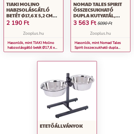
TIAKI MOLINO
NOMAD TALES SPIRIT
HABZSOLÁSGÁTLÓ
ÖSSZECSUKHATÓ
BETÉT Ø17,6 X 5,2 CM
DUPLA KUTYATÁL,
KUTYÁKNAK,
2X350ML, KUTYÁKNAK
2 190
Ft
3 563
Ft
5090 Ft
MACSKÁKNAK
Zooplus.hu
Zooplus.hu
Hasonlók, mint TIAKI Molino
Hasonlók, mint Nomad Tales
habzsolásgátló betét Ø17,6 x
Spirit összecsukható dupla
5,2 cm kutyáknak, macskáknak
kutyatál, 2x350ml, kutyáknak
ETETŐÁLLVÁNYOK