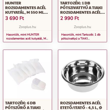
HUNTER
TARTOZÉK: 1 DB
ROZSDAMENTES ACÉL
PÓTSZIVATTYÚ A TIAKI
KUTYATÁL, M 550 ML
ROZSDAMENTES ACÉL
Ø14CM
ITATÓKÚTHOZ,
3 690
Ft
2 990
Ft
MACSKA, KUTYA
Zooplus.hu
Zooplus.hu
Hasonlók, mint HUNTER
Hasonlók, mint Tartozék: 1 db
rozsdamentes acél kutyatál, M
pótszivattyú a TIAKI
550 ml Ø14cm
rozsdamentes acél itatókúthoz,
macska, kutya
TARTOZÉK: 6 DB
ROZSDAMENTES ACÉL
PÓTSZŰRŐ A TIAKI
ETETŐ/ITATÓ - 4,5 L, Ø