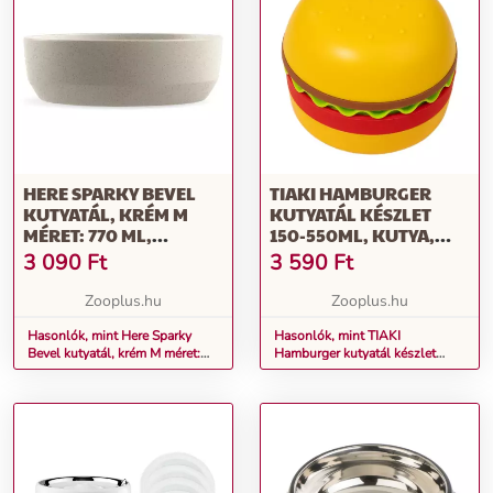
HERE SPARKY BEVEL
TIAKI HAMBURGER
KUTYATÁL, KRÉM M
KUTYATÁL KÉSZLET
MÉRET: 770 ML,
150-550ML, KUTYA,
Ø16.4X5.2 CM KUTYA
MACSKA
3 090
Ft
3 590
Ft
Zooplus.hu
Zooplus.hu
Hasonlók, mint Here Sparky
Hasonlók, mint TIAKI
Bevel kutyatál, krém M méret:
Hamburger kutyatál készlet
770 ml, Ø16.4x5.2 cm kutya
150-550ml, kutya, macska