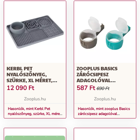
KERBL PET
ZOOPLUS BASICS
NYALÓSZŐNYEG,
ZÁRÓCSIPESZ
SZÜRKE, XL MÉRET,
ADAGOLÓVAL
30X20X4CM,
KUTYÁKNAK,
12 090
Ft
587
Ft
690 Ft
KUTYÁKNAK
MACSKÁKNAK - 2
DARAB
Zooplus.hu
Zooplus.hu
Hasonlók, mint Kerbl Pet
Hasonlók, mint zooplus Basics
nyalószőnyeg, szürke, XL méret,
zárócsipesz adagolóval
30x20x4cm, kutyáknak
kutyáknak, macskáknak - 2
darab