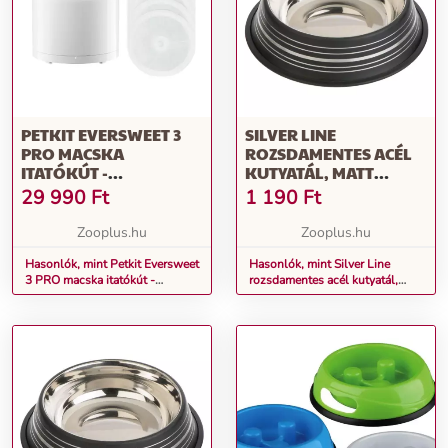
PETKIT EVERSWEET 3
SILVER LINE
PRO MACSKA
ROZSDAMENTES ACÉL
ITATÓKÚT -
KUTYATÁL, MATT
KEZDŐKÉSZLET: PETKIT
FEKETE, 450ML, Ø 20
29 990
Ft
1 190
Ft
EVERSWEET 3 PRO
CM
ITATÓKÚT +
Zooplus.hu
Zooplus.hu
CSERESZŰRŐ (5 DB)
Hasonlók, mint Petkit Eversweet
Hasonlók, mint Silver Line
3 PRO macska itatókút -
rozsdamentes acél kutyatál,
Kezdőkészlet: Petkit Eversweet
matt fekete, 450ml, Ø 20 cm
3 PRO itatókút + csereszűrő (5
db)