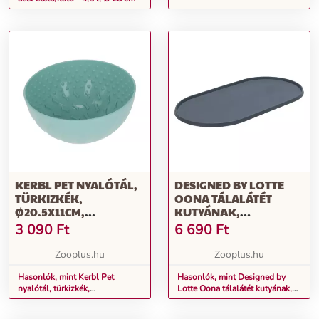
KERBL PET NYALÓTÁL,
DESIGNED BY LOTTE
TÜRKIZKÉK,
OONA TÁLALÁTÉT
Ø20.5X11CM,
KUTYÁNAK,
KUTYÁKNAK
MACSKÁNAK,
3 090
Ft
6 690
Ft
ANTRACIT, 55X30CM
Zooplus.hu
Zooplus.hu
Hasonlók, mint Kerbl Pet
Hasonlók, mint Designed by
nyalótál, türkizkék,
Lotte Oona tálalátét kutyának,
Ø20.5x11cm, kutyáknak
macskának, antracit, 55x30cm