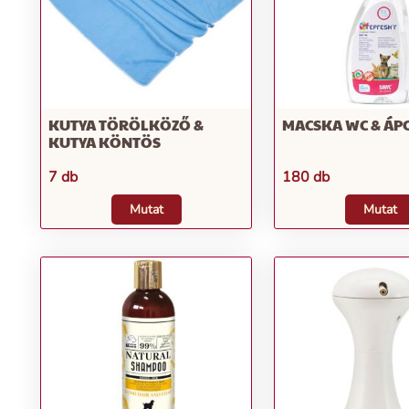
KUTYA TÖRÖLKÖZŐ &
MACSKA WC & ÁP
KUTYA KÖNTÖS
7 db
180 db
Mutat
Mutat