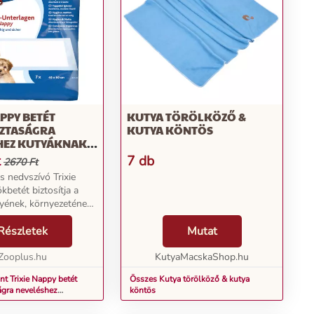
APPY BETÉT
KUTYA TÖRÖLKÖZŐ &
SZTASÁGRA
KUTYA KÖNTÖS
HEZ KUTYÁKNAK,
X60CM
t
7 db
2670 Ft
s nedvszívó Trixie
betét biztosítja a
lyének, környezetének
, valamint minőséget és
újt. Így kiskutyája
Részletek
Mutat
hatékonyan tanulhat
Zooplus.hu
KutyaMacskaShop.hu
nt Trixie Nappy betét
Összes Kutya törölköző & kutya
ágra neveléshez
köntös
21db, 40x60cm