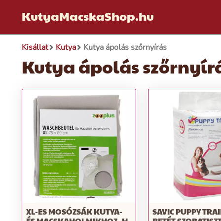
KutyaMacskaShop.hu
Kisállat
Kutya
Kutya ápolás szőrnyírás
Kutya ápolás szőrnyír
XL-ES MOSÓZSÁK KUTYA-
SAVIC PUPPY TRA
ÉS MACSKAHOLMIKHOZ- H
BETÉT SZOBATIS