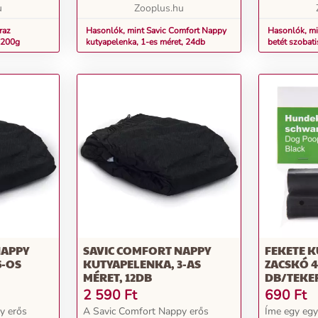
u
A fekete kutyapelenka...
Zooplus.hu
számára igen
raz
Hasonlók, mint Savic Comfort Nappy
Hasonlók, mi
x200g
kutyapelenka, 1-es méret, 24db
betét szobat
kutyáknak, 
NAPPY
SAVIC COMFORT NAPPY
FEKETE 
6-OS
KUTYAPELENKA, 3-AS
ZACSKÓ 4
MÉRET, 12DB
DB/TEKE
2 590
Ft
690
Ft
y erős
A Savic Comfort Nappy erős
Íme egy egy