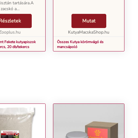
isztán tartására.A
 zacskó a
ljes állattartó
álasztása. Az el nem
Részletek
Mutat
utyaürülék
élyt jelent úgy az
Zooplus.hu
KutyaMacskaShop.hu
nt Fekete kutyapiszok
Összes Kutya körömvágó és
rcs, 20 db/tekercs
mancsápoló