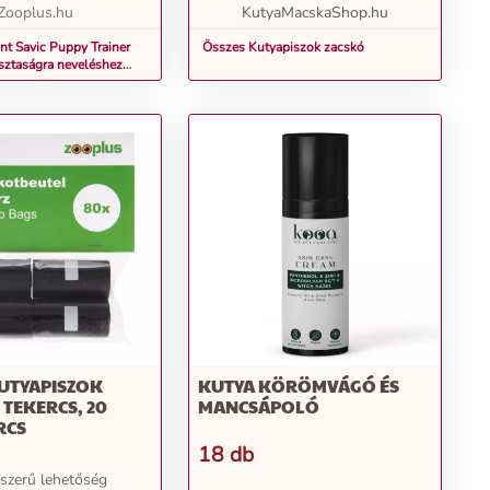
 kellem...
Zooplus.hu
KutyaMacskaShop.hu
nt Savic Puppy Trainer
Összes Kutyapiszok zacskó
isztaságra neveléshez
50db, Medium
KUTYAPISZOK
KUTYA KÖRÖMVÁGÓ ÉS
 TEKERCS, 20
MANCSÁPOLÓ
RCS
18 db
szerű lehetőség