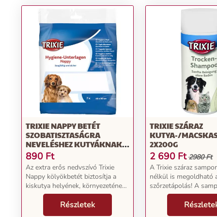
TRIXIE NAPPY BETÉT
TRIXIE SZÁRAZ
SZOBATISZTASÁGRA
KUTYA-/MACSKA
NEVELÉSHEZ KUTYÁKNAK,
2X200G
7DB, 40X60CM
890
Ft
2 690
Ft
2980 Ft
Az extra erős nedvszívó Trixie
A Trixie száraz sampon
Nappy kölyökbetét biztosítja a
nélkül is megoldható
kiskutya helyének, környezetének
szőrzetápolás! A sam
tisztaságát, valamint minőséget és
tisztítva zsírtalanít és 
kényelmet nyújt. Így kiskutyája
Részletek
szőrzetről gondoskodi
Részlete
gyorsan és hatékonyan tanulhat
összetevői emellett m