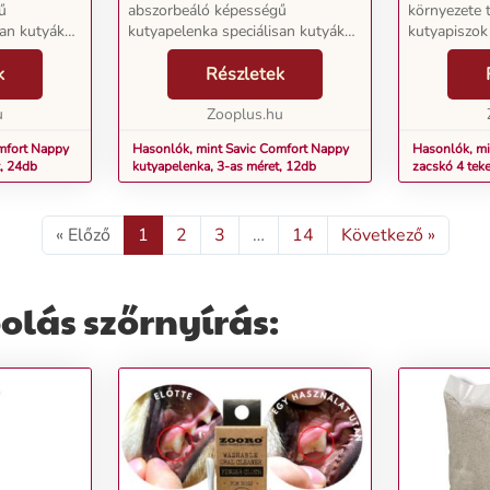
ű
abszorbeáló képességű
környezete t
san kutyák
kutyapelenka speciálisan kutyák
kutyapiszok
retekben
részére. Különféle méretekben
felelősségte
knek éppúgy
k
kapható, s így kölyköknek éppúgy
Részletek
nagyszerű v
 állatoknak.
alkalmas, mint felnőtt állatoknak.
távolított k
..
u
A fekete kutyapelenka...
Zooplus.hu
fertőzésvesz
ember, ...
mfort Nappy
Hasonlók, mint Savic Comfort Nappy
Hasonlók, mi
t, 24db
kutyapelenka, 3-as méret, 12db
zacskó 4 teke
« Előző
1
2
3
…
14
Következő »
olás szőrnyírás: