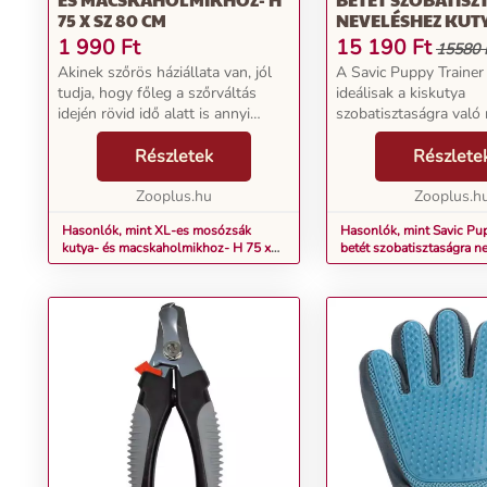
75 X SZ 80 CM
NEVELÉSHEZ KUT
2X50DB, LARGE
1 990
Ft
15 190
Ft
15580 
Akinek szőrös háziállata van, jól
A Savic Puppy Trainer 
tudja, hogy főleg a szőrváltás
ideálisak a kiskutya
idején rövid idő alatt is annyi
szobatisztaságra való 
szőrszál gyűlik össze a takarókon,
Nincs többé nedves s
párnákon és huzatokon, hogy az
Részletek
padló! A betétek felül
Részlete
ember azokból szinte egy másik
méhsejtes szerkezetű,
állato...
Zooplus.hu
számára igen kellem...
Zooplus.h
Hasonlók, mint XL-es mosózsák
Hasonlók, mint Savic Pup
kutya- és macskaholmikhoz- H 75 x
betét szobatisztaságra n
Sz 80 cm
kutyáknak, 2x50db, Larg