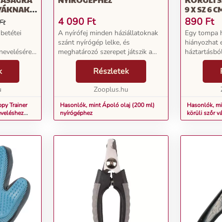
YÁKNAK,
9 X SZ 6 C
4 090
Ft
890
Ft
Ft
betétei
A nyírófej minden háziállatoknak
Egy tompa 
szánt nyírógép lelke, és
hiányozhat e
nevelésére.
meghatározó szerepet játszik a
háztartásból
zőnyeg és
vágóteljesítményben. Valamennyi
szőrnyíró, p
ete puha,
k
precíziósan csiszolt MOSER
Részletek
körül, ahol 
 ami a kutya
rozsdamentes acél cserélhető
zavarhatja a
u
nyírófej Németországban...
Zooplus.hu
ugyanakkor 
py Trainer
Hasonlók, mint Ápoló olaj (200 ml)
Hasonlók, mi
eveléshez
nyírógéphez
körüli szőr v
e