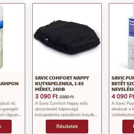
SAVIC COMFORT NAPPY
SAVIC PU
SAMPON
KUTYAPELENKA, 1-ES
BETÉT SZ
MÉRET, 24DB
NEVELÉS
50DB, M
3 090
Ft
4 090
F
3380 Ft
jával víz
A Savic Comfort Nappy erős
A Savic Pup
 a gyengéd
abszorbeáló képességű
ideálisak a 
pon lágyan
kutyapelenka speciálisan kutyák
szobatisztas
szép, tiszta
részére. Különféle méretekben
Nincs többé
k. Ápoló
k
kapható, s így kölyköknek éppúgy
Részletek
padló! A bet
ég a
alkalmas, mint felnőtt állatoknak.
méhsejtes s