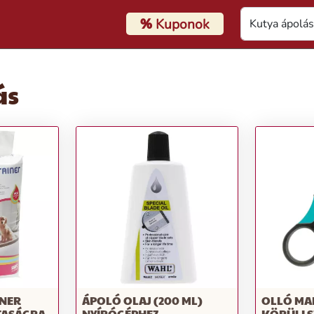
%
Kuponok
ás
INER
ÁPOLÓ OLAJ (200 ML)
OLLÓ MAN
ZTASÁGRA
NYÍRÓGÉPHEZ
KÖRÜLI 