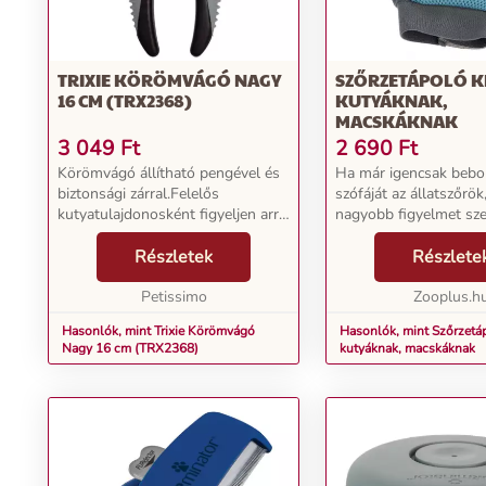
TRIXIE KÖRÖMVÁGÓ NAGY
SZŐRZETÁPOLÓ K
16 CM (TRX2368)
KUTYÁKNAK,
MACSKÁKNAK
3 049
Ft
2 690
Ft
Körömvágó állítható pengével és
Ha már igencsak bebor
biztonsági zárral.Felelős
szófáját az állatszőrök,
kutyatulajdonosként figyeljen arra,
nagyobb figyelmet sze
hogy kedvence körmei ne
szőrzetápolás témájána
legyenek túl hosszúak. Ez
Részletek
praktikus szőrzetápol
Részlete
fájdalmat vagy rossz testtartást
kesztyűvel szó szerin
okozhat. Általában a ku...
Petissimo
kézmozdulattal el...
Zooplus.h
Hasonlók, mint Trixie Körömvágó
Hasonlók, mint Szőrzetá
Nagy 16 cm (TRX2368)
kutyáknak, macskáknak