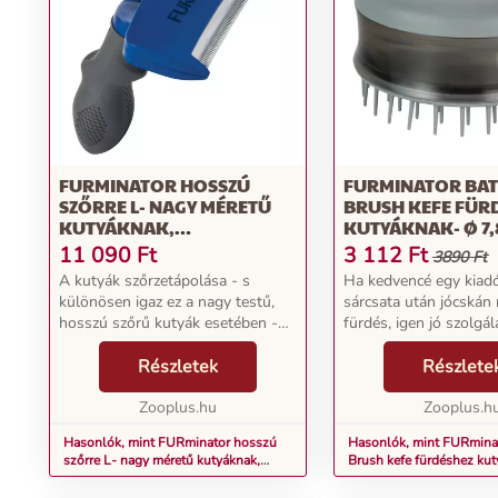
FURMINATOR HOSSZÚ
FURMINATOR BA
SZŐRRE L- NAGY MÉRETŰ
BRUSH KEFE FÜR
KUTYÁKNAK,
KUTYÁKNAK- Ø 7,8
FÉSŰSZÉLESSÉG 9,6 CM
CM
11 090
Ft
3 112
Ft
3890 Ft
A kutyák szőrzetápolása - s
Ha kedvencé egy kiadó
különösen igaz ez a nagy testű,
sárcsata után jócskán 
hosszú szőrű kutyák esetében -
fürdés, igen jó szolgál
olykor meglehetősen
FURminator Bathing B
körülményes és időigényes lehet.
Részletek
samponozó kefe. Ez a 
Részlete
Annál inkább fontos az erre
ugyanis megtölthető 
szolgáló, megfelelő szerszám...
Zooplus.hu
s kényelmesen ha...
Zooplus.h
Hasonlók, mint FURminator hosszú
Hasonlók, mint FURmina
szőrre L- nagy méretű kutyáknak,
Brush kefe fürdéshez ku
fésűszélesség 9,6 cm
7,8 x M 4,8 cm