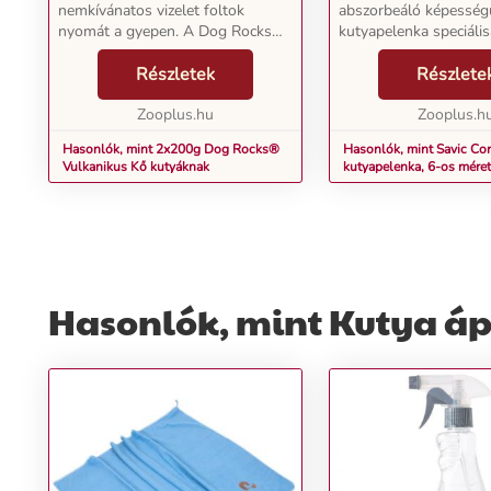
nemkívánatos vizelet foltok
abszorbeáló képesség
nyomát a gyepen. A Dog Rocks®
kutyapelenka speciáli
Natural segítségével ezek
részére. Különféle mé
megszüntethetők! Egyszerűen
Részletek
kapható, s így kölykö
Részlete
helyezze a köveket a kutya vizébe
alkalmas, mint felnőtt
és a kutya vizelete nem l...
Zooplus.hu
A fekete kutyapelenka.
Zooplus.h
Hasonlók, mint 2x200g Dog Rocks®
Hasonlók, mint Savic Co
Vulkanikus Kő kutyáknak
kutyapelenka, 6-os mére
Hasonlók, mint Kutya áp