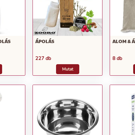
OLÁS
ÁPOLÁS
ALOM & 
227 db
8 db
Mutat