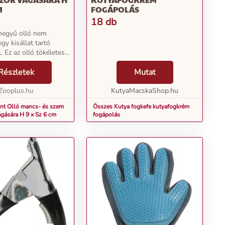
M
FOGÁPOLÁS
18 db
hegyű olló nem
gy kisállat tartó
. Ez az olló tökéletes
l. a kisállat szeme
a hosszú szőr
Részletek
Mutat
 látásban. De
a mancsok szőrt...
Zooplus.hu
KutyaMacskaShop.hu
nt Olló mancs- és szem
Összes Kutya fogkefe kutyafogkrém
ágására H 9 x Sz 6 cm
fogápolás