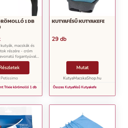
ÖRÖMOLLÓ 1 DB
KUTYAFÉSŰ KUTYAKEFE
)
t
29 db
- kutyák, macskák és
atok részére - cróm
bevonatú fogantyúval -
...
Részletek
Mutat
Petissimo
KutyaMacskaShop.hu
nt Trixie körömolló 1 db
Összes Kutyafésű Kutyakefe