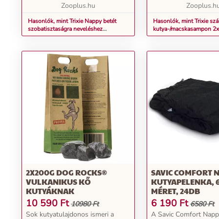
és váha...
Zooplus.hu
kellemetlen ...
Zooplus.h
Hasonlók, mint Trixie Nappy betét
Hasonlók, mint Trixie szá
szobatisztaságra neveléshez
kutya-/macskasampon 2
kutyáknak, 7db, 40x60cm
2X200G DOG ROCKS®
SAVIC COMFORT 
VULKANIKUS KŐ
KUTYAPELENKA, 
KUTYÁKNAK
MÉRET, 24DB
10 590
Ft
6 190
Ft
10980 Ft
6580 Ft
Sok kutyatulajdonos ismeri a
A Savic Comfort Napp