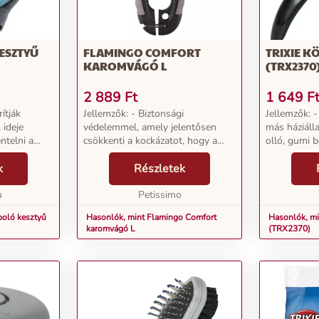
ESZTYŰ
FLAMINGO COMFORT
TRIXIE K
KAROMVÁGÓ L
(TRX2370
2 889
Ft
1 649
F
ítják
Jellemzők: - Biztonsági
Jellemzők: 
 ideje
védelemmel, amely jelentősen
más háziáll
ntelni a
csökkenti a kockázatot, hogy a
olló, gumi 
k. Ezzel a
körmöket túl rövidre vágjuk -
hossz 11 cm.
ó wellness-
k
Minden korosztály számára...
Részletek
t néhány
u
Petissimo
poló kesztyű
Hasonlók, mint Flamingo Comfort
Hasonlók, mi
karomvágó L
(TRX2370)