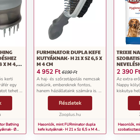
THING
FURMINATOR DUPLA KEFE
TRIXIE N
DÉSHEZ
KUTYÁKNAK- H 21 X SZ 6,5 X
SZOBATI
 X M 4,8
M 4 CM
NEVELÉS
21DB, 40
4 952
Ft
2 390
F
6190 Ft
s kerti
A haj- és szőrzetápolás nemcsak
Az extra erő
ráfér egy
nekünk, embereknek fontos,
Nappy kölyök
atot tehet a
hanem háziállataink számára is. A
kiskutya he
rush azaz
FURminator dupla kefe igaz
tisztaságát
kefe
k
multitalentum, ha négylábú
Részletek
kényelmet ny
samponnal,
kedvence szőrzetápolásáról van
gyorsan és 
u
szó. A kutyáknak és ma...
Zooplus.hu
és váha...
tor Bathing
Hasonlók, mint FURminator dupla
Hasonlók, mi
tyáknak- Ø
kefe kutyáknak- H 21 x Sz 6,5 x M 4
szobatisztas
cm
kutyáknak, 