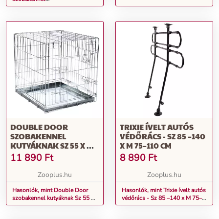
kutyáknak/macskáknak
60x89x66 cm
DOUBLE DOOR
TRIXIE ÍVELT AUTÓS
SZOBAKENNEL
VÉDŐRÁCS - SZ 85 –140
KUTYÁKNAK SZ 55 X MÉ
X M 75–110 CM
63 X MA 61 CM
11 890
Ft
8 890
Ft
Zooplus.hu
Zooplus.hu
Hasonlók, mint Double Door
Hasonlók, mint Trixie ívelt autós
szobakennel kutyáknak Sz 55 x
védőrács - Sz 85 –140 x M 75–
Mé 63 x Ma 61 cm
110 cm