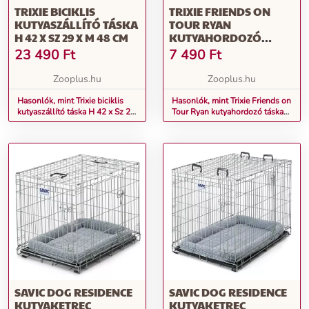
TRIXIE BICIKLIS
TRIXIE FRIENDS ON
KUTYASZÁLLÍTÓ TÁSKA
TOUR RYAN
H 42 X SZ 29 X M 48 CM
KUTYAHORDOZÓ
TÁSKA KUTYÁKNAK,
23 490
Ft
7 490
Ft
MACSKÁKNAK H 54 X
SZ 30 X M 30 CM
Zooplus.hu
Zooplus.hu
Hasonlók, mint Trixie biciklis
Hasonlók, mint Trixie Friends on
kutyaszállító táska H 42 x Sz 29
Tour Ryan kutyahordozó táska
x M 48 cm
kutyáknak, macskáknak H 54 x
Sz 30 x M 30 cm
SAVIC DOG RESIDENCE
SAVIC DOG RESIDENCE
KUTYAKETREC
KUTYAKETREC