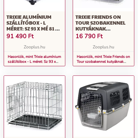
TRIXIE ALUMÍNIUM
TRIXIE FRIENDS ON
SZÁLLÍTÓBOX - L
TOUR SZOBAKENNEL
MÉRET: SZ 93 X MÉ 81 X
KUTYÁKNAK
MA 64 CM
48X64X54CM
91 490
Ft
16 790
Ft
Zooplus.hu
Zooplus.hu
Hasonlók, mint Trixie alumínium
Hasonlók, mint Trixie Friends on
szállítóbox - L méret: Sz 93 x
Tour szobakennel kutyáknak
Mé 81 x Ma 64 cm
48x64x54cm