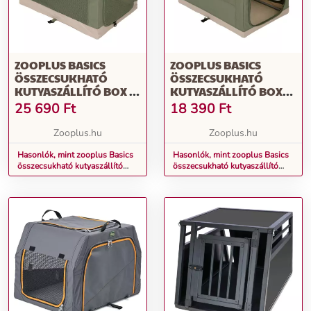
ZOOPLUS BASICS
ZOOPLUS BASICS
ÖSSZECSUKHATÓ
ÖSSZECSUKHATÓ
KUTYASZÁLLÍTÓ BOX -
KUTYASZÁLLÍTÓ BOX
L MÉRET: SZ 61 X MÉ 91 X
76X50,5X48CM
25 690
Ft
18 390
Ft
MA 58 CM
Zooplus.hu
Zooplus.hu
Hasonlók, mint zooplus Basics
Hasonlók, mint zooplus Basics
összecsukható kutyaszállító
összecsukható kutyaszállító
box - L méret: Sz 61 x Mé 91 x
box 76x50,5x48cm
Ma 58 cm