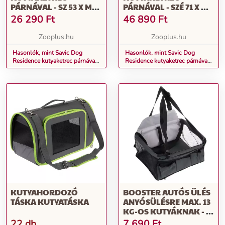
PÁRNÁVAL - SZ 53 X MÉ
PÁRNÁVAL - SZÉ 71 X MÉ
76 X MA 61 CM
107 X MA 81 CM
26 290
Ft
46 890
Ft
Zooplus.hu
Zooplus.hu
Hasonlók, mint Savic Dog
Hasonlók, mint Savic Dog
Residence kutyaketrec párnával
Residence kutyaketrec párnával
- Sz 53 x Mé 76 x Ma 61 cm
- Szé 71 x Mé 107 x Ma 81 cm
KUTYAHORDOZÓ
BOOSTER AUTÓS ÜLÉS
TÁSKA KUTYATÁSKA
ANYÓSÜLÉSRE MAX. 13
KG-OS KUTYÁKNAK - SZ
44 X MÉ 38 X MA 35 CM
22 db
7 690
Ft