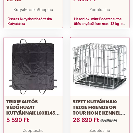
KutyaMacskaShop.hu
Zooplus.hu
Összes Kutyahordozó táska
Hasonlók, mint Booster autós
Kutyatáska
ülés anyósülésre max. 13 kg-os
kutyáknak - Sz 44 x Mé 38 x Ma
35 cm
TRIXIE AUTÓS
SZETT KUTYÁKNAK:
VÉDŐHUZAT
TRIXIE FRIENDS ON
KUTYÁKNAK 160X145
TOUR HOME KENNEL
CM
55X78X62CM+PÁRNA M
5 590
Ft
26 690
Ft
27080 Ft
Zooplus.hu
Zooplus.hu