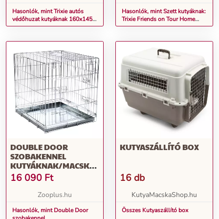
Hasonlók, mint Trixie autós
Hasonlók, mint Szett kutyáknak:
védőhuzat kutyáknak 160x145
Trixie Friends on Tour Home
cm
kennel 55x78x62cm+párna M
DOUBLE DOOR
KUTYASZÁLLÍTÓ BOX
SZOBAKENNEL
KUTYÁKNAK/MACSKÁKNAK
60X89X66 CM
16 090
Ft
16 db
Zooplus.hu
KutyaMacskaShop.hu
Hasonlók, mint Double Door
Összes Kutyaszállító box
szobakennel