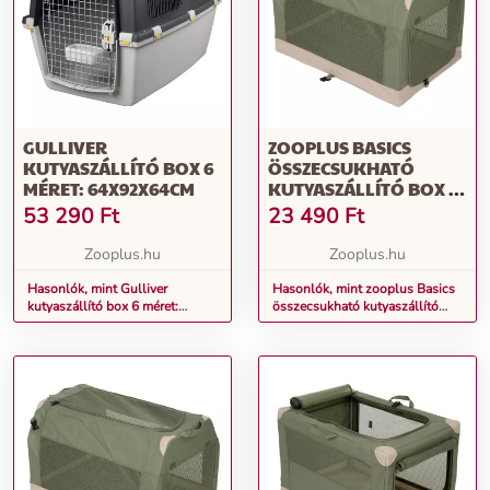
GULLIVER
ZOOPLUS BASICS
KUTYASZÁLLÍTÓ BOX 6
ÖSSZECSUKHATÓ
MÉRET: 64X92X64CM
KUTYASZÁLLÍTÓ BOX -
M MÉRET: SZ 50,5 X MÉ
53 290
Ft
23 490
Ft
76 X MA 48 CM
Zooplus.hu
Zooplus.hu
Hasonlók, mint Gulliver
Hasonlók, mint zooplus Basics
kutyaszállító box 6 méret:
összecsukható kutyaszállító
64x92x64cm
box - M méret: Sz 50,5 x Mé 76 x
Ma 48 cm