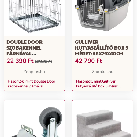
DOUBLE DOOR
GULLIVER
SZOBAKENNEL
KUTYASZÁLLÍTÓ BOX 5
PÁRNÁVAL
MÉRET: 58X79X60CM
KUTYÁKNAK, H 78 X SZ
22 390
Ft
42 790
Ft
23180 Ft
55 X M 61 CM
Zooplus.hu
Zooplus.hu
Hasonlók, mint Double Door
Hasonlók, mint Gulliver
szobakennel párnával
kutyaszállító box 5 méret:
kutyáknak, H 78 x Sz 55 x M 61
58x79x60cm
cm