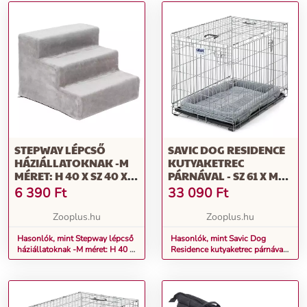
STEPWAY LÉPCSŐ
SAVIC DOG RESIDENCE
HÁZIÁLLATOKNAK -M
KUTYAKETREC
MÉRET: H 40 X SZ 40 X M
PÁRNÁVAL - SZ 61 X MÉ
30 CM
91 X MA 71 CM
6 390
Ft
33 090
Ft
Zooplus.hu
Zooplus.hu
Hasonlók, mint Stepway lépcső
Hasonlók, mint Savic Dog
háziállatoknak -M méret: H 40 x
Residence kutyaketrec párnával
Sz 40 x M 30 cm
- Sz 61 x Mé 91 x Ma 71 cm