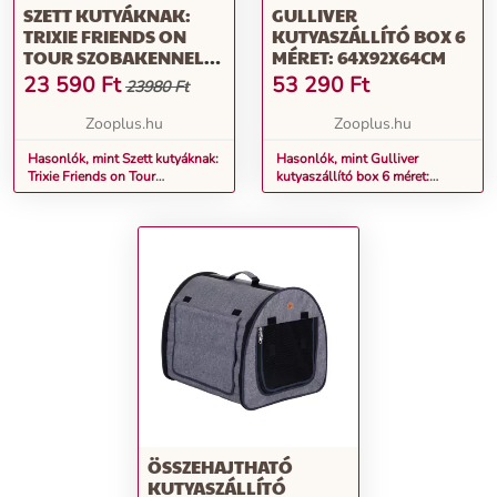
SZETT KUTYÁKNAK:
GULLIVER
TRIXIE FRIENDS ON
KUTYASZÁLLÍTÓ BOX 6
TOUR SZOBAKENNEL
MÉRET: 64X92X64CM
48X64X54CM+PÁRNA S
23 590
Ft
53 290
Ft
23980 Ft
Zooplus.hu
Zooplus.hu
Hasonlók, mint Szett kutyáknak:
Hasonlók, mint Gulliver
Trixie Friends on Tour
kutyaszállító box 6 méret:
szobakennel
64x92x64cm
48x64x54cm+párna S
ÖSSZEHAJTHATÓ
KUTYASZÁLLÍTÓ