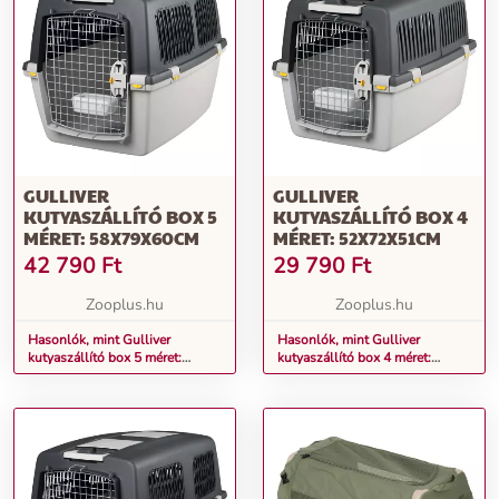
GULLIVER
GULLIVER
KUTYASZÁLLÍTÓ BOX 5
KUTYASZÁLLÍTÓ BOX 4
MÉRET: 58X79X60CM
MÉRET: 52X72X51CM
42 790
Ft
29 790
Ft
Zooplus.hu
Zooplus.hu
Hasonlók, mint Gulliver
Hasonlók, mint Gulliver
kutyaszállító box 5 méret:
kutyaszállító box 4 méret:
58x79x60cm
52x72x51cm