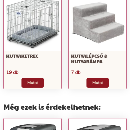
KUTYAKETREC
KUTYALÉPCSŐ &
KUTYARÁMPA
19 db
7 db
Mutat
Mutat
Még ezek is érdekelhetnek: