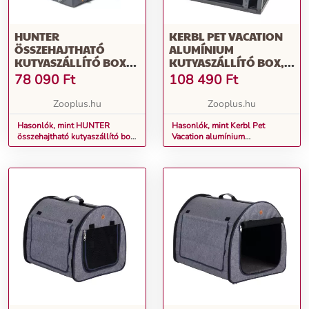
HUNTER
KERBL PET VACATION
ÖSSZEHAJTHATÓ
ALUMÍNIUM
KUTYASZÁLLÍTÓ BOX
KUTYASZÁLLÍTÓ BOX,
ALUMÍNIUM VÁZZAL,
GRAFITSZÜRKE, 77X 55X
78 090
Ft
108 490
Ft
XL: 106X71X69CM
50CM, KUTYA
Zooplus.hu
Zooplus.hu
Hasonlók, mint HUNTER
Hasonlók, mint Kerbl Pet
összehajtható kutyaszállító box
Vacation alumínium
alumínium vázzal, XL:
kutyaszállító box, grafitszürke,
106x71x69cm
77x 55x 50cm, kutya