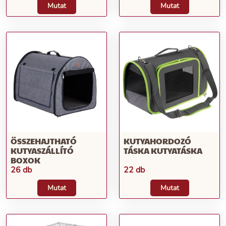
Mutat
Mutat
ÖSSZEHAJTHATÓ
KUTYAHORDOZÓ
KUTYASZÁLLÍTÓ
TÁSKA KUTYATÁSKA
BOXOK
26 db
22 db
Mutat
Mutat