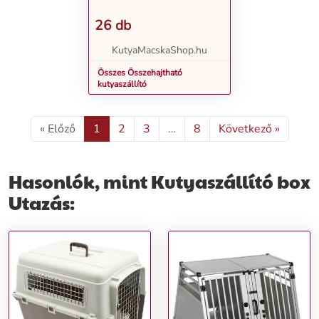
26 db
KutyaMacskaShop.hu
Összes Összehajtható
kutyaszállító
« Előző
1
2
3
…
8
Következő »
Hasonlók, mint Kutyaszállító box
Utazás: