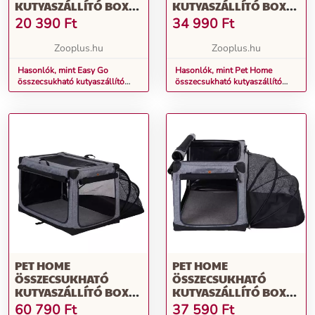
KUTYASZÁLLÍTÓ BOX
KUTYASZÁLLÍTÓ BOX
KUTYÁKNAK,
KUTYÁKNAK,
20 390
Ft
34 990
Ft
MACSKÁKNAK- L: SZ 57
MACSKÁKNAK- L: SZ 91
X MÉ 77 X MA 63 CM
X MÉ 61X MA 58 CM
Zooplus.hu
Zooplus.hu
Hasonlók, mint Easy Go
Hasonlók, mint Pet Home
összecsukható kutyaszállító
összecsukható kutyaszállító
box kutyáknak, macskáknak- L:
box kutyáknak, macskáknak- L:
Sz 57 x Mé 77 x Ma 63 cm
Sz 91 x Mé 61x Ma 58 cm
PET HOME
PET HOME
ÖSSZECSUKHATÓ
ÖSSZECSUKHATÓ
KUTYASZÁLLÍTÓ BOX
KUTYASZÁLLÍTÓ BOX
KUTYÁKNAK,
KUTYÁKNAK,
60 790
Ft
37 590
Ft