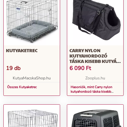
KUTYAKETREC
CARRY NYLON
KUTYAHORDOZÓ
TÁSKA KISEBB KUTYÁK
SZÁLLÍTÁSÁRA - H 55 X
19 db
6 090
Ft
SZ 22 X M 28 CM
KutyaMacskaShop.hu
Zooplus.hu
Összes Kutyaketrec
Hasonlók, mint Carry nylon
kutyahordozó táska kisebb
kutyák szállítására - H 55 x Sz
22 x M 28 cm