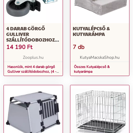
4 DARAB GÖRGŐ
KUTYALÉPCSŐ &
GULLIVER
KUTYARÁMPA
SZÁLLÍTÓDOBOZHOZ,
(4 - 7 MÉRETIG)
14 190
Ft
7 db
Zooplus.hu
KutyaMacskaShop.hu
Hasonlók, mint 4 darab görgő
Összes Kutyalépcső &
Gulliver szállítódobozhoz, (4 -
kutyarámpa
7 méretig)