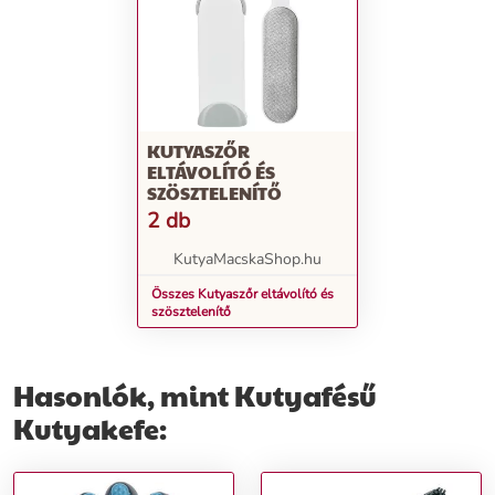
KUTYASZŐR
ELTÁVOLÍTÓ ÉS
SZÖSZTELENÍTŐ
2 db
KutyaMacskaShop.hu
Összes Kutyaszőr eltávolító és
szösztelenítő
Hasonlók, mint Kutyafésű
Kutyakefe: