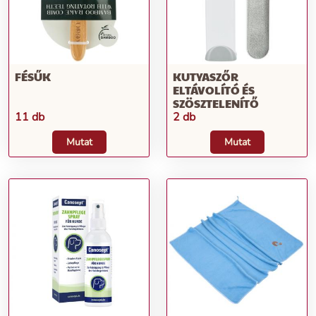
FÉSŰK
KUTYASZŐR
ELTÁVOLÍTÓ ÉS
SZÖSZTELENÍTŐ
11 db
2 db
Mutat
Mutat