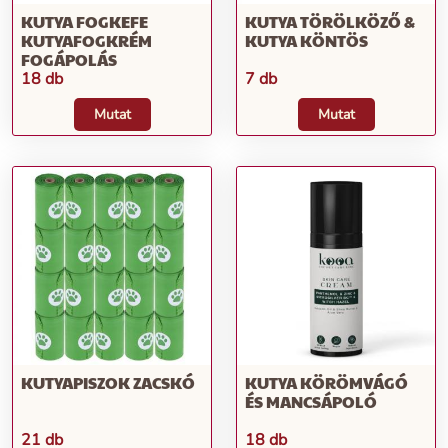
KUTYA FOGKEFE
KUTYA TÖRÖLKÖZŐ &
KUTYAFOGKRÉM
KUTYA KÖNTÖS
FOGÁPOLÁS
18 db
7 db
Mutat
Mutat
KUTYAPISZOK ZACSKÓ
KUTYA KÖRÖMVÁGÓ
ÉS MANCSÁPOLÓ
21 db
18 db