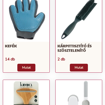
KEFÉK
KÁRPITTISZTÍTÓ ÉS
SZÖSZTELENÍTŐ
14 db
2 db
Mutat
Mutat