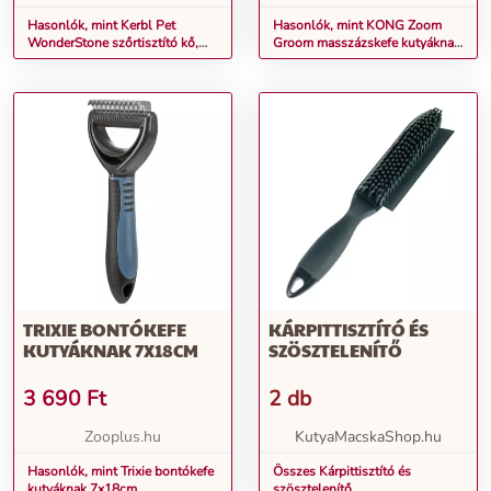
Hasonlók, mint Kerbl Pet
Hasonlók, mint KONG Zoom
WonderStone szőrtisztító kő,
Groom masszázskefe kutyáknak
11x10x4cm kutyáknak, lovaknak
kék színben H 12 x Sz 7,5 x M 4
cm
TRIXIE BONTÓKEFE
KÁRPITTISZTÍTÓ ÉS
KUTYÁKNAK 7X18CM
SZÖSZTELENÍTŐ
3 690
Ft
2 db
Zooplus.hu
KutyaMacskaShop.hu
Hasonlók, mint Trixie bontókefe
Összes Kárpittisztító és
kutyáknak 7x18cm
szösztelenítő