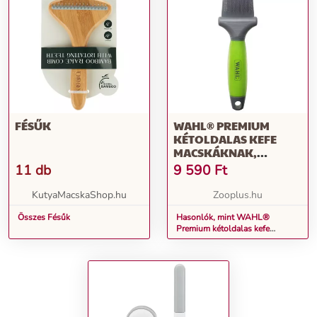
FÉSŰK
WAHL® PREMIUM
KÉTOLDALAS KEFE
MACSKÁKNAK,
KUTYÁKNAK, H 22 X SZ
11 db
9 590
Ft
6,3 X M 4,2 CM
KutyaMacskaShop.hu
Zooplus.hu
Összes Fésűk
Hasonlók, mint WAHL®
Premium kétoldalas kefe
macskáknak, kutyáknak, H 22 x
Sz 6,3 x M 4,2 cm