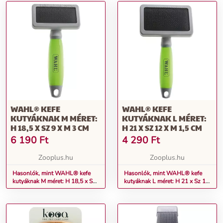
WAHL® KEFE
WAHL® KEFE
KUTYÁKNAK M MÉRET:
KUTYÁKNAK L MÉRET:
H 18,5 X SZ 9 X M 3 CM
H 21 X SZ 12 X M 1,5 CM
6 190
Ft
4 290
Ft
Zooplus.hu
Zooplus.hu
Hasonlók, mint WAHL® kefe
Hasonlók, mint WAHL® kefe
kutyáknak M méret: H 18,5 x Sz
kutyáknak L méret: H 21 x Sz 12
9 x M 3 cm
x M 1,5 cm