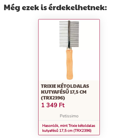
Még ezek is érdekelhetnek:
TRIXIE KÉTOLDALAS
KUTYAFÉSŰ 17,5 CM
(TRX2396)
1 349
Ft
Petissimo
Hasonlók, mint Trixie kétoldalas
kutyafésű 17,5 cm (TRX2396)