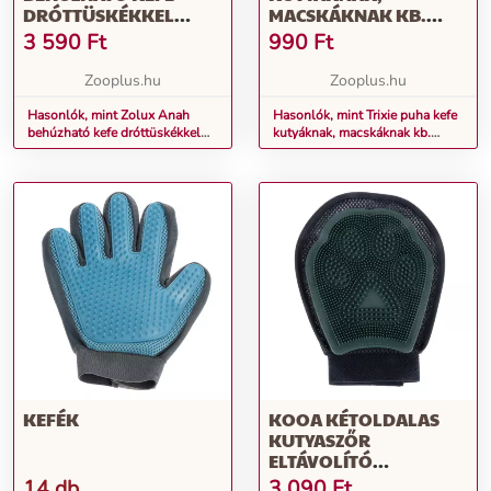
DRÓTTÜSKÉKKEL
MACSKÁKNAK KB.
KUTYÁKNAK L: H 10,8 X
H19CM
3 590
Ft
990
Ft
SZ 5 X M 21 CM
Zooplus.hu
Zooplus.hu
Hasonlók, mint Zolux Anah
Hasonlók, mint Trixie puha kefe
behúzható kefe dróttüskékkel
kutyáknak, macskáknak kb.
kutyáknak L: H 10,8 x Sz 5 x M
H19cm
21 cm
KEFÉK
KOOA KÉTOLDALAS
KUTYASZŐR
ELTÁVOLÍTÓ
MACSKÁKNAK, 1DB
14 db
3 090
Ft