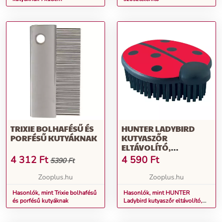
TRIXIE BOLHAFÉSŰ ÉS
HUNTER LADYBIRD
PORFÉSŰ KUTYÁKNAK
KUTYASZŐR
ELTÁVOLÍTÓ,
MACSKASZŐR
4 312
Ft
4 590
Ft
5390 Ft
ELTÁVOLÍTÓ
Zooplus.hu
Zooplus.hu
Hasonlók, mint Trixie bolhafésű
Hasonlók, mint HUNTER
és porfésű kutyáknak
Ladybird kutyaszőr eltávolító,
macskaszőr eltávolító