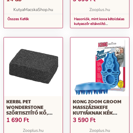
KutyaMacskaShop.hu
Zooplus.hu
Összes Kefék
Hasonlók, mint kooa kétoldalas
kutyaszőr eltávolító
macskáknak, 1db
KERBL PET
KONG ZOOM GROOM
WONDERSTONE
MASSZÁZSKEFE
SZŐRTISZTÍTÓ KŐ,
KUTYÁKNAK KÉK
11X10X4CM
SZÍNBEN H 12 X SZ 7,5 X
1 690
Ft
3 590
Ft
KUTYÁKNAK,
M 4 CM
LOVAKNAK
Zooplus.hu
Zooplus.hu