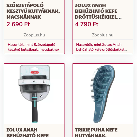
SZŐRZETÁPOLÓ
ZOLUX ANAH
KESZTYŰ KUTYÁKNAK,
BEHÚZHATÓ KEFE
MACSKÁKNAK
DRÓTTÜSKÉKKEL
KUTYÁKNAK M: H 9,2 X
2 690
Ft
4 790
Ft
SZ 5 X M 19 CM
Zooplus.hu
Zooplus.hu
Hasonlók, mint Szőrzetápoló
Hasonlók, mint Zolux Anah
kesztyű kutyáknak, macskáknak
behúzható kefe dróttüskékkel
kutyáknak M: H 9,2 x Sz 5 x M
19 cm
ZOLUX ANAH
TRIXIE PUHA KEFE
BEHÚZHATÓ KEFE
KUTYÁKNAK,