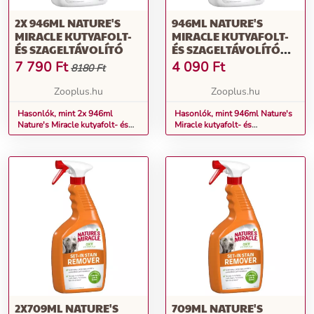
2X 946ML NATURE'S
946ML NATURE'S
MIRACLE KUTYAFOLT-
MIRACLE KUTYAFOLT-
ÉS SZAGELTÁVOLÍTÓ
ÉS SZAGELTÁVOLÍTÓ
946ML
7 790
Ft
4 090
Ft
8180 Ft
Zooplus.hu
Zooplus.hu
Hasonlók, mint 2x 946ml
Hasonlók, mint 946ml Nature's
Nature's Miracle kutyafolt- és
Miracle kutyafolt- és
szageltávolító
szageltávolító 946ml
2X709ML NATURE'S
709ML NATURE'S