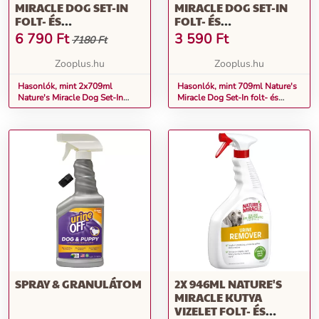
MIRACLE DOG SET-IN
MIRACLE DOG SET-IN
FOLT- ÉS
FOLT- ÉS
SZAGELTÁVOLÍTÓ
SZAGELTÁVOLÍTÓ
6 790
Ft
3 590
Ft
7180 Ft
Zooplus.hu
Zooplus.hu
Hasonlók, mint 2x709ml
Hasonlók, mint 709ml Nature's
Nature's Miracle Dog Set-In
Miracle Dog Set-In folt- és
folt- és szageltávolító
szageltávolító
SPRAY & GRANULÁTOM
2X 946ML NATURE'S
MIRACLE KUTYA
VIZELET FOLT- ÉS