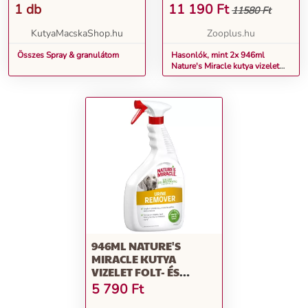
SZAGTALANÍTÓ
1 db
11 190
Ft
11580 Ft
KutyaMacskaShop.hu
Zooplus.hu
Összes Spray & granulátom
Hasonlók, mint 2x 946ml
Nature's Miracle kutya vizelet
folt- és szagtalanító
946ML NATURE'S
MIRACLE KUTYA
VIZELET FOLT- ÉS
SZAGELTÁVOLÍTÓ
5 790
Ft