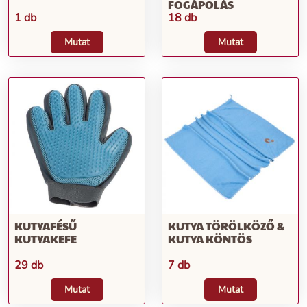
FOGÁPOLÁS
1 db
18 db
Mutat
Mutat
KUTYAFÉSŰ
KUTYA TÖRÖLKÖZŐ &
KUTYAKEFE
KUTYA KÖNTÖS
29 db
7 db
Mutat
Mutat