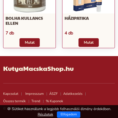
BOLHA KULLANCS
HÁZIPATIKA
ELLEN
7 db
4 db
Mutat
Mutat
KutyaMacskaShop.hu
Kapcsolat
Impresszum
ÁSZF
Adatkezelés
Összes termék
Trend
% Kuponok
© 2026 KutyaMacskaShop.hu
🍪 Sütiket használunk a legjobb felhasználói élmény érdekében.
Részletek
Elfogadom