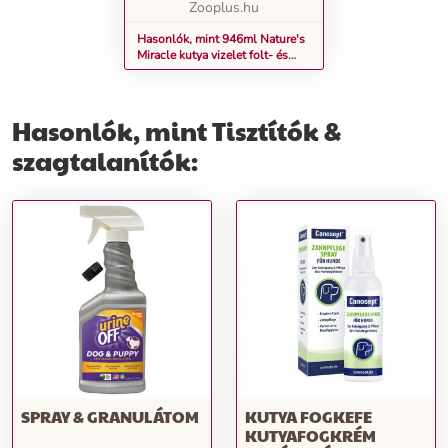
Zooplus.hu
Hasonlók, mint 946ml Nature's
Miracle kutya vizelet folt- és
szageltávolító
Hasonlók, mint Tisztítók &
szagtalanítók:
SPRAY & GRANULÁTOM
KUTYA FOGKEFE
KUTYAFOGKRÉM