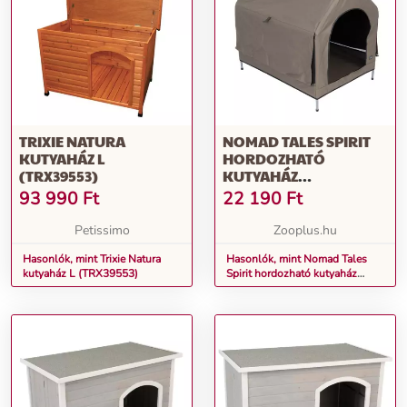
TRIXIE NATURA
NOMAD TALES SPIRIT
KUTYAHÁZ L
HORDOZHATÓ
(TRX39553)
KUTYAHÁZ
64X89X85CM
93 990
Ft
22 190
Ft
Petissimo
Zooplus.hu
Hasonlók, mint Trixie Natura
Hasonlók, mint Nomad Tales
kutyaház L (TRX39553)
Spirit hordozható kutyaház
64x89x85cm