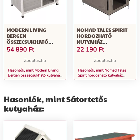
MODERN LIVING
NOMAD TALES SPIRIT
BERGEN
HORDOZHATÓ
ÖSSZECSUKHATÓ
KUTYAHÁZ
KUTYAHÁZ M: 103 X 65,5
64X89X85CM
54 890
Ft
22 190
Ft
X 73,3 CM KUTYÁKNAK
Zooplus.hu
Zooplus.hu
Hasonlók, mint Modern Living
Hasonlók, mint Nomad Tales
Bergen összecsukható kutyaház
Spirit hordozható kutyaház
M: 103 x 65,5 x 73,3 cm
64x89x85cm
kutyáknak
Hasonlók, mint Sátortetős
kutyaház: