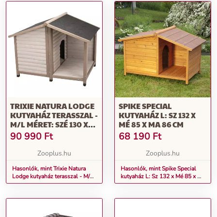
TRIXIE NATURA LODGE
SPIKE SPECIAL
KUTYAHÁZ TERASSZAL -
KUTYAHÁZ L: SZ 132 X
M/L MÉRET: SZÉ 130 X
MÉ 85 X MA 86 CM
MÉ 100 X MA 105 CM,
90 990
Ft
68 190
Ft
SZÜRKE (2 CSOMAG)
Zooplus.hu
Zooplus.hu
Hasonlók, mint Trixie Natura
Hasonlók, mint Spike Special
Lodge kutyaház terasszal - M/L
kutyaház L: Sz 132 x Mé 85 x Ma
méret: Szé 130 x Mé 100 x Ma
86 cm
105 cm, szürke (2 csomag)