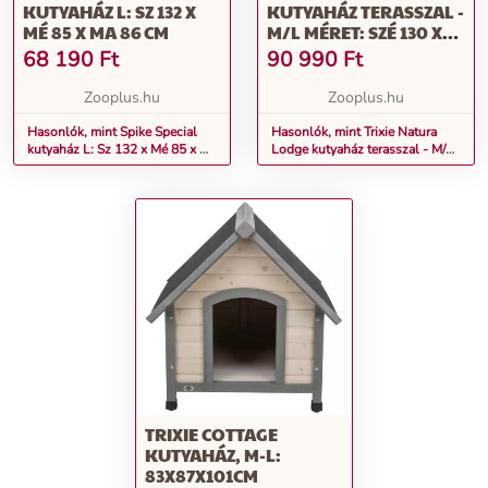
KUTYAHÁZ L: SZ 132 X
KUTYAHÁZ TERASSZAL -
MÉ 85 X MA 86 CM
M/L MÉRET: SZÉ 130 X
MÉ 100 X MA 105 CM,
68 190
Ft
90 990
Ft
SZÜRKE (2 CSOMAG)
Zooplus.hu
Zooplus.hu
Hasonlók, mint Spike Special
Hasonlók, mint Trixie Natura
kutyaház L: Sz 132 x Mé 85 x Ma
Lodge kutyaház terasszal - M/L
86 cm
méret: Szé 130 x Mé 100 x Ma
105 cm, szürke (2 csomag)
TRIXIE COTTAGE
KUTYAHÁZ, M-L:
83X87X101CM