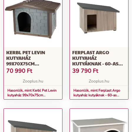
KERBL PET LEVIN
FERPLAST ARGO
KUTYAHÁZ
KUTYAHÁZ
99X70X75CM
KUTYÁKNAK - 60-AS
KUTYÁKNAK
MÉRET: SZ 69,5 X M 54,5
70 990
Ft
39 790
Ft
X M 52 CM
Zooplus.hu
Zooplus.hu
Hasonlók, mint Kerbl Pet Levin
Hasonlók, mint Ferplast Argo
kutyaház 99x70x75cm
kutyaház kutyáknak - 60-as
kutyáknak
méret: Sz 69,5 x M 54,5 x M 52
cm