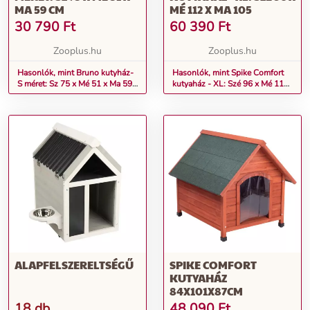
MA 59 CM
MÉ 112 X MA 105
30 790
Ft
60 390
Ft
Zooplus.hu
Zooplus.hu
Hasonlók, mint Bruno kutyház-
Hasonlók, mint Spike Comfort
S méret: Sz 75 x Mé 51 x Ma 59
kutyaház - XL: Szé 96 x Mé 112
cm
x Ma 105
ALAPFELSZERELTSÉGŰ
SPIKE COMFORT
KUTYAHÁZ
84X101X87CM
18 db
48 090
Ft