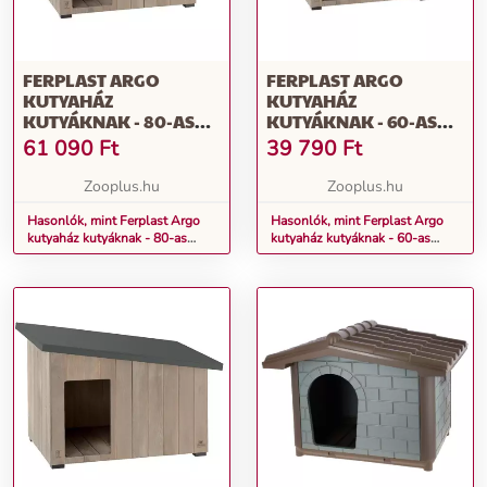
FERPLAST ARGO
FERPLAST ARGO
KUTYAHÁZ
KUTYAHÁZ
KUTYÁKNAK - 80-AS
KUTYÁKNAK - 60-AS
MÉRET: SZ 95,5 X M 62,5
MÉRET: SZ 69,5 X M 54,5
61 090
Ft
39 790
Ft
X M 67 CM
X M 52 CM
Zooplus.hu
Zooplus.hu
Hasonlók, mint Ferplast Argo
Hasonlók, mint Ferplast Argo
kutyaház kutyáknak - 80-as
kutyaház kutyáknak - 60-as
méret: Sz 95,5 x M 62,5 x M 67
méret: Sz 69,5 x M 54,5 x M 52
cm
cm