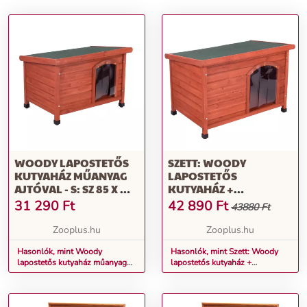
WOODY LAPOSTETŐS
SZETT: WOODY
KUTYAHÁZ MŰANYAG
LAPOSTETŐS
AJTÓVAL - S: SZ 85 X MÉ
KUTYAHÁZ +
57 X MA 58CM
SZIGETELÉS + MŰANYAG
31 290
Ft
42 890
Ft
43880 Ft
AJTÓ - S: SZ 85 X MÉ 57 X
MA 58 CM
Zooplus.hu
Zooplus.hu
Hasonlók, mint Woody
Hasonlók, mint Szett: Woody
lapostetős kutyaház műanyag
lapostetős kutyaház +
ajtóval - S: Sz 85 x Mé 57 x Ma
szigetelés + műanyag ajtó - S:
58cm
Sz 85 x Mé 57 x Ma 58 cm