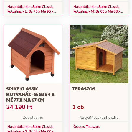
Hasonlók, mint Spike Classic
Hasonlók, mint Spike Classic
kutyaház - L: Sz 75 x Mé 95 x
kutyaház - M: Sz 65 x Mé 88 x
Ma 83 cm
Ma 76 cm
SPIKE CLASSIC
TERASZOS
KUTYAHÁZ - S: SZ 54 X
MÉ 77 X MA 67 CM
24 190
Ft
1 db
Zooplus.hu
KutyaMacskaShop.hu
Hasonlók, mint Spike Classic
Összes Teraszos
kutyaház - S: Sz 54 x Mé 77 x