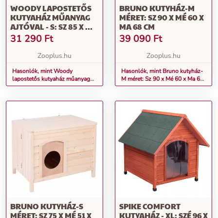
WOODY LAPOSTETŐS
BRUNO KUTYHÁZ-M
KUTYAHÁZ MŰANYAG
MÉRET: SZ 90 X MÉ 60 X
AJTÓVAL - S: SZ 85 X MÉ
MA 68 CM
57 X MA 58CM
31 290
Ft
39 090
Ft
Zooplus.hu
Zooplus.hu
Hasonlók, mint Woody
Hasonlók, mint Bruno kutyház-
lapostetős kutyaház műanyag
M méret: Sz 90 x Mé 60 x Ma 68
ajtóval - S: Sz 85 x Mé 57 x Ma
cm
58cm
BRUNO KUTYHÁZ-S
SPIKE COMFORT
MÉRET: SZ 75 X MÉ 51 X
KUTYAHÁZ - XL: SZÉ 96 X