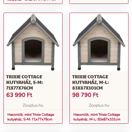
Ma 67 cm
TRIXIE COTTAGE
TRIXIE COTTAGE
KUTYAHÁZ, S-M:
KUTYAHÁZ, M-L:
71X77X76CM
83X87X101CM
63 990
Ft
98 790
Ft
Zooplus.hu
Zooplus.hu
Hasonlók, mint Trixie Cottage
Hasonlók, mint Trixie Cottage
kutyaház, S-M: 71x77x76cm
kutyaház, M-L: 83x87x101cm