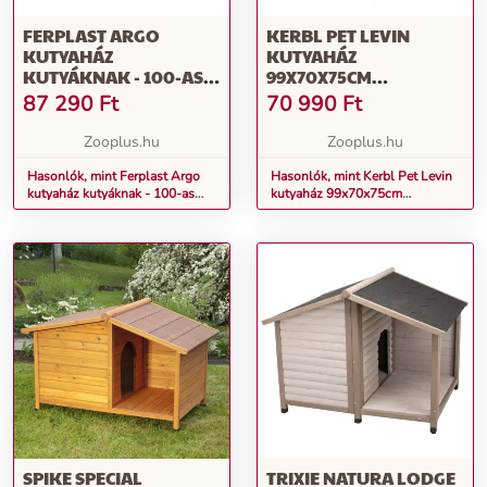
FERPLAST ARGO
KERBL PET LEVIN
KUTYAHÁZ
KUTYAHÁZ
KUTYÁKNAK - 100-AS
99X70X75CM
MÉRET: SZ 114,5 X M 73 X
KUTYÁKNAK
87 290
Ft
70 990
Ft
M 81 CM
Zooplus.hu
Zooplus.hu
Hasonlók, mint Ferplast Argo
Hasonlók, mint Kerbl Pet Levin
kutyaház kutyáknak - 100-as
kutyaház 99x70x75cm
méret: Sz 114,5 x M 73 x M 81
kutyáknak
cm
SPIKE SPECIAL
TRIXIE NATURA LODGE