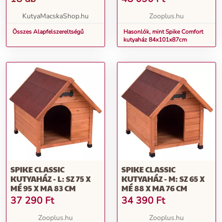
KutyaMacskaShop.hu
Zooplus.hu
Összes Alapfelszereltségű
Hasonlók, mint Spike Comfort
kutyaház 84x101x87cm
SPIKE CLASSIC
SPIKE CLASSIC
KUTYAHÁZ - L: SZ 75 X
KUTYAHÁZ - M: SZ 65 X
MÉ 95 X MA 83 CM
MÉ 88 X MA 76 CM
37 290
Ft
34 390
Ft
Zooplus.hu
Zooplus.hu