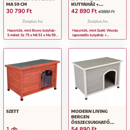
MA 59 CM
KUTYAHÁZ +
SZIGETELÉS + MŰANYAG
30 790
Ft
42 890
Ft
43880 Ft
AJTÓ - S: SZ 85 X MÉ 57 X
MA 58 CM
Zooplus.hu
Zooplus.hu
Hasonlók, mint Bruno kutyház-
Hasonlók, mint Szett: Woody
S méret: Sz 75 x Mé 51 x Ma 59
lapostetős kutyaház +
cm
szigetelés + műanyag ajtó - S:
Sz 85 x Mé 57 x Ma 58 cm
SZETT
MODERN LIVING
BERGEN
ÖSSZECSUKHATÓ
KUTYAHÁZ M: 103 X 65,5
1 db
54 890
Ft