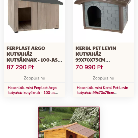
FERPLAST ARGO
KERBL PET LEVIN
KUTYAHÁZ
KUTYAHÁZ
KUTYÁKNAK - 100-AS
99X70X75CM
MÉRET: SZ 114,5 X M 73 X
KUTYÁKNAK
87 290
Ft
70 990
Ft
M 81 CM
Zooplus.hu
Zooplus.hu
Hasonlók, mint Ferplast Argo
Hasonlók, mint Kerbl Pet Levin
kutyaház kutyáknak - 100-as
kutyaház 99x70x75cm
méret: Sz 114,5 x M 73 x M 81
kutyáknak
cm