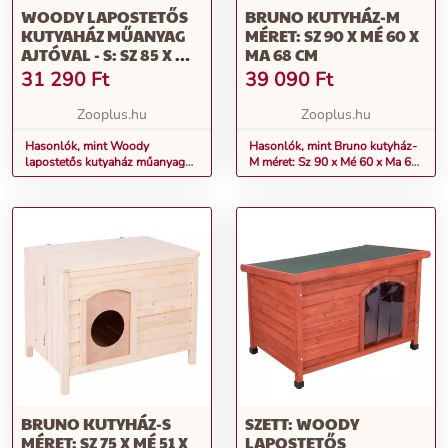
WOODY LAPOSTETŐS
BRUNO KUTYHÁZ-M
KUTYAHÁZ MŰANYAG
MÉRET: SZ 90 X MÉ 60 X
AJTÓVAL - S: SZ 85 X MÉ
MA 68 CM
57 X MA 58CM
31 290
Ft
39 090
Ft
Zooplus.hu
Zooplus.hu
Hasonlók, mint Woody
Hasonlók, mint Bruno kutyház-
lapostetős kutyaház műanyag
M méret: Sz 90 x Mé 60 x Ma 68
ajtóval - S: Sz 85 x Mé 57 x Ma
cm
58cm
BRUNO KUTYHÁZ-S
SZETT: WOODY
MÉRET: SZ 75 X MÉ 51 X
LAPOSTETŐS