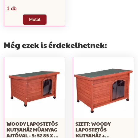
1 db
Mutat
Még ezek is érdekelhetnek:
WOODY LAPOSTETŐS
SZETT: WOODY
KUTYAHÁZ MŰANYAG
LAPOSTETŐS
AJTÓVAL - S: SZ 85 X MÉ
KUTYAHÁZ +