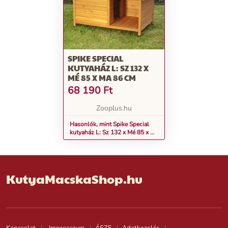
SPIKE SPECIAL
KUTYAHÁZ L: SZ 132 X
MÉ 85 X MA 86 CM
68 190
Ft
Zooplus.hu
Hasonlók, mint Spike Special
kutyaház L: Sz 132 x Mé 85 x Ma
86 cm
KutyaMacskaShop.hu