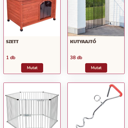
SZETT
KUTYAAJTÓ
1 db
38 db
Mutat
Mutat