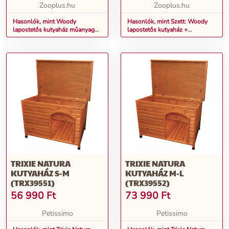
X MA 70 CM
Zooplus.hu
Zooplus.hu
Hasonlók, mint Woody
Hasonlók, mint Szett: Woody
lapostetős kutyaház műanyag
lapostetős kutyaház +
ajtóval - M: Sz 104 x Mé 66 x Ma
szigetelés + műanyag ajtó - M:
70cm
Sz 104 x Mé 66 x Ma 70 cm
TRIXIE NATURA
TRIXIE NATURA
KUTYAHÁZ S-M
KUTYAHÁZ M-L
(TRX39551)
(TRX39552)
56 990
Ft
73 990
Ft
Petissimo
Petissimo