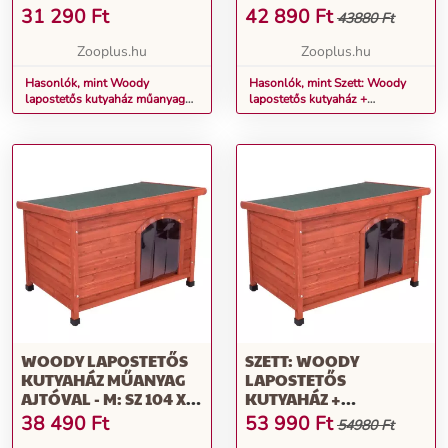
57 X MA 58CM
SZIGETELÉS + MŰANYAG
31 290
Ft
42 890
Ft
43880 Ft
AJTÓ - S: SZ 85 X MÉ 57 X
MA 58 CM
Zooplus.hu
Zooplus.hu
Hasonlók, mint Woody
Hasonlók, mint Szett: Woody
lapostetős kutyaház műanyag
lapostetős kutyaház +
ajtóval - S: Sz 85 x Mé 57 x Ma
szigetelés + műanyag ajtó - S:
58cm
Sz 85 x Mé 57 x Ma 58 cm
WOODY LAPOSTETŐS
SZETT: WOODY
KUTYAHÁZ MŰANYAG
LAPOSTETŐS
AJTÓVAL - M: SZ 104 X
KUTYAHÁZ +
MÉ 66 X MA 70CM
SZIGETELÉS + MŰANYAG
38 490
Ft
53 990
Ft
54980 Ft
AJTÓ - M: SZ 104 X MÉ 66