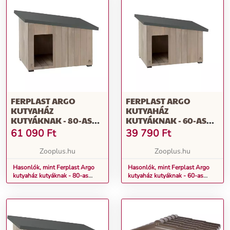
FERPLAST ARGO
FERPLAST ARGO
KUTYAHÁZ
KUTYAHÁZ
KUTYÁKNAK - 80-AS
KUTYÁKNAK - 60-AS
MÉRET: SZ 95,5 X M 62,5
MÉRET: SZ 69,5 X M 54,5
61 090
Ft
39 790
Ft
X M 67 CM
X M 52 CM
Zooplus.hu
Zooplus.hu
Hasonlók, mint Ferplast Argo
Hasonlók, mint Ferplast Argo
kutyaház kutyáknak - 80-as
kutyaház kutyáknak - 60-as
méret: Sz 95,5 x M 62,5 x M 67
méret: Sz 69,5 x M 54,5 x M 52
cm
cm