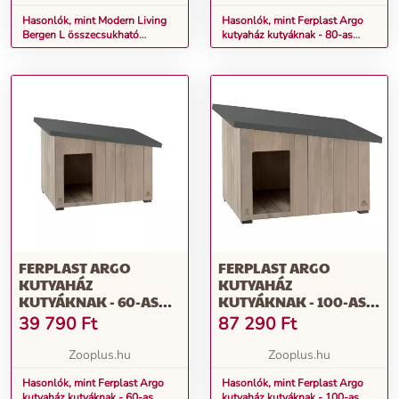
Hasonlók, mint Modern Living
Hasonlók, mint Ferplast Argo
Bergen L összecsukható
kutyaház kutyáknak - 80-as
kutyaház: 115 x 75,5 x 83,4 cm
méret: Sz 95,5 x M 62,5 x M 67
kutyáknak
cm
FERPLAST ARGO
FERPLAST ARGO
KUTYAHÁZ
KUTYAHÁZ
KUTYÁKNAK - 60-AS
KUTYÁKNAK - 100-AS
MÉRET: SZ 69,5 X M 54,5
MÉRET: SZ 114,5 X M 73 X
39 790
Ft
87 290
Ft
X M 52 CM
M 81 CM
Zooplus.hu
Zooplus.hu
Hasonlók, mint Ferplast Argo
Hasonlók, mint Ferplast Argo
kutyaház kutyáknak - 60-as
kutyaház kutyáknak - 100-as