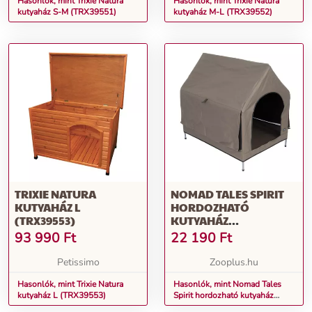
Hasonlók, mint Trixie Natura
Hasonlók, mint Trixie Natura
kutyaház S-M (TRX39551)
kutyaház M-L (TRX39552)
TRIXIE NATURA
NOMAD TALES SPIRIT
KUTYAHÁZ L
HORDOZHATÓ
(TRX39553)
KUTYAHÁZ
64X89X85CM
93 990
Ft
22 190
Ft
Petissimo
Zooplus.hu
Hasonlók, mint Trixie Natura
Hasonlók, mint Nomad Tales
kutyaház L (TRX39553)
Spirit hordozható kutyaház
64x89x85cm