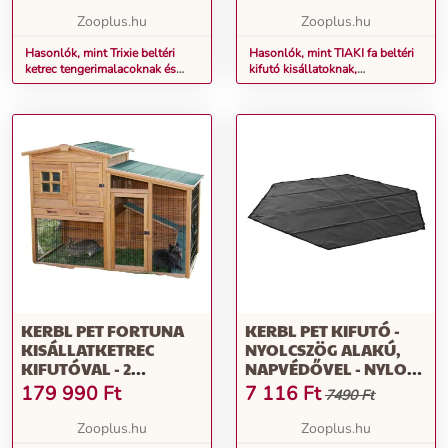
KIFUTÓS KETREC
Zooplus.hu
Zooplus.hu
KISÁLLATOKNAK
Hasonlók, mint Trixie beltéri
Hasonlók, mint TIAKI fa beltéri
ketrec tengerimalacoknak és
kifutó kisállatoknak,
nyulaknak - Hozzáilló
201.5x60x3cm
kiegészítő termék: beltéri kifutós
ketrec kisállatoknak
KERBL PET FORTUNA
KERBL PET KIFUTÓ -
KISÁLLATKETREC
NYOLCSZÖG ALAKÚ,
KIFUTÓVAL - 2
NAPVÉDŐVEL - NYLON
CSOMAG:
ALAP (KETREC
179 990
Ft
7 116
Ft
7490 Ft
220X115X75CM
NÉLKÜL)
Zooplus.hu
Zooplus.hu