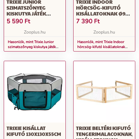
TRIXIE JUNIOR
TRIXIE INDOOR
SZIMATSZŐNYEG
HÖRCSÖG-KIFUTÓ
KISKUTYA JÁTÉK
KISÁLLATOKNAK Ø90X
MACSKÁKNAK KB. Ø 32
M25CM
5 590
Ft
7 390
Ft
CM
Zooplus.hu
Zooplus.hu
Hasonlók, mint Trixie Junior
Hasonlók, mint Trixie Indoor
szimatszőnyeg kiskutya játék
hörcsög-kifutó kisállatoknak
macskáknak kb. ø 32 cm
Ø90x M25cm
TRIXIE KISÁLLAT
TRIXIE BELTÉRI KIFUTÓ
KIFUTÓ 130X130X55CM
TENGERIMALACOKNAK,