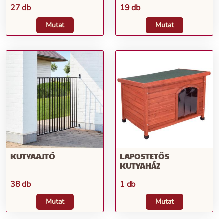
27 db
19 db
Mutat
Mutat
KUTYAAJTÓ
LAPOSTETŐS
KUTYAHÁZ
38 db
1 db
Mutat
Mutat