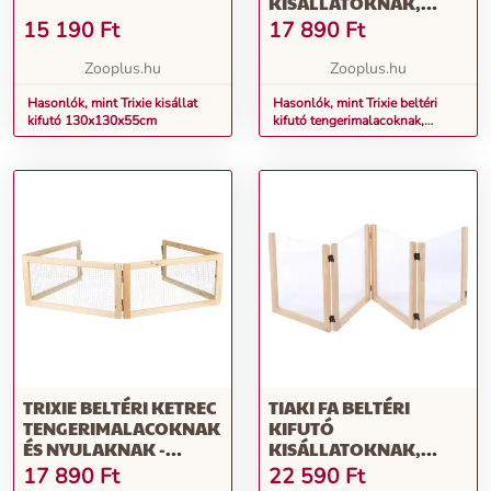
KISÁLLATOKNAK,
60X30CM, 4 ELEM
15 190
Ft
17 890
Ft
Zooplus.hu
Zooplus.hu
Hasonlók, mint Trixie kisállat
Hasonlók, mint Trixie beltéri
kifutó 130x130x55cm
kifutó tengerimalacoknak,
kisállatoknak, 60x30cm, 4 elem
TRIXIE BELTÉRI KETREC
TIAKI FA BELTÉRI
TENGERIMALACOKNAK
KIFUTÓ
ÉS NYULAKNAK -
KISÁLLATOKNAK,
HOZZÁILLÓ KIEGÉSZÍTŐ
201.5X60X3CM
17 890
Ft
22 590
Ft
TERMÉK: BELTÉRI