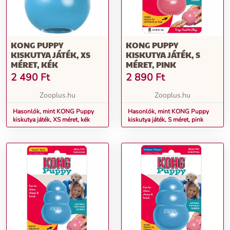
KONG PUPPY
KONG PUPPY
KISKUTYA JÁTÉK, XS
KISKUTYA JÁTÉK, S
MÉRET, KÉK
MÉRET, PINK
2 490
Ft
2 890
Ft
Zooplus.hu
Zooplus.hu
Hasonlók, mint KONG Puppy
Hasonlók, mint KONG Puppy
kiskutya játék, XS méret, kék
kiskutya játék, S méret, pink