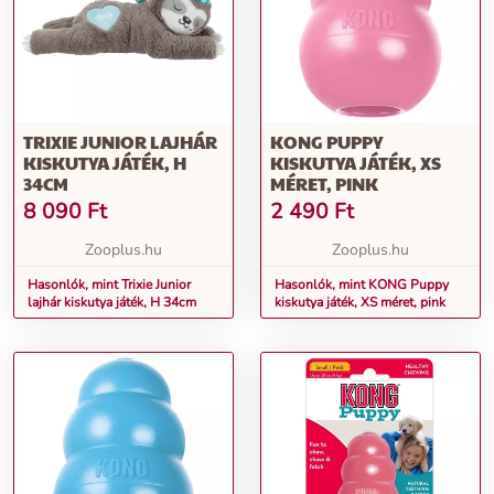
TRIXIE JUNIOR LAJHÁR
KONG PUPPY
KISKUTYA JÁTÉK, H
KISKUTYA JÁTÉK, XS
34CM
MÉRET, PINK
8 090
Ft
2 490
Ft
Zooplus.hu
Zooplus.hu
Hasonlók, mint Trixie Junior
Hasonlók, mint KONG Puppy
lajhár kiskutya játék, H 34cm
kiskutya játék, XS méret, pink