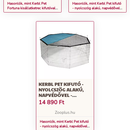
Hasonlók, mint Kerbl Pet
Hasonlók, mint Kerbl Pet kifutó
Fortuna kisállatketrec kifutóval -
- nyolcszög alakú, napvédővel -
2 csomag: 220x115x75cm
Nylon alap (ketrec nélkül)
KERBL PET KIFUTÓ -
NYOLCSZÖG ALAKÚ,
NAPVÉDŐVEL -
NAPVÉDŐS KETREC,
14 890
Ft
NYLON ALAPPAL (8
ELEMES À H 57 X SZ 56
Zooplus.hu
CM)
Hasonlók, mint Kerbl Pet kifutó
- nyolcszög alakú, napvédővel -