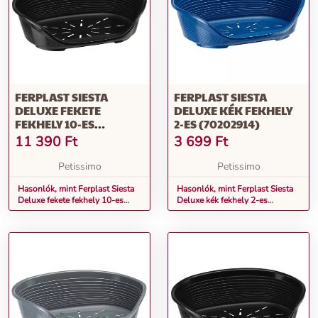
FERPLAST SIESTA
FERPLAST SIESTA
DELUXE FEKETE
DELUXE KÉK FEKHELY
FEKHELY 10-ES
2-ES (70202914)
(70210917)
11 390
Ft
3 699
Ft
Petissimo
Petissimo
Hasonlók, mint Ferplast Siesta
Hasonlók, mint Ferplast Siesta
Deluxe fekete fekhely 10-es
Deluxe kék fekhely 2-es
(70210917)
(70202914)