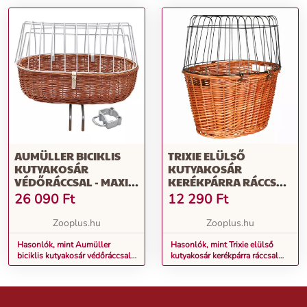
AUMÜLLER BICIKLIS
TRIXIE ELÜLSŐ
KUTYAKOSÁR
KUTYAKOSÁR
VÉDŐRÁCCSAL - MAXI:
KERÉKPÁRRA RÁCCSAL
KB. H 70 X SZ 46 X M 40
KUTYÁKNAK,
26 090
Ft
12 290
Ft
CM
MACSKÁKNAK,
44X33X48CM
Zooplus.hu
Zooplus.hu
Hasonlók, mint Aumüller
Hasonlók, mint Trixie elülső
biciklis kutyakosár védőráccsal -
kutyakosár kerékpárra ráccsal
Maxi: kb. H 70 x Sz 46 x M 40
kutyáknak, macskáknak,
cm
44x33x48cm