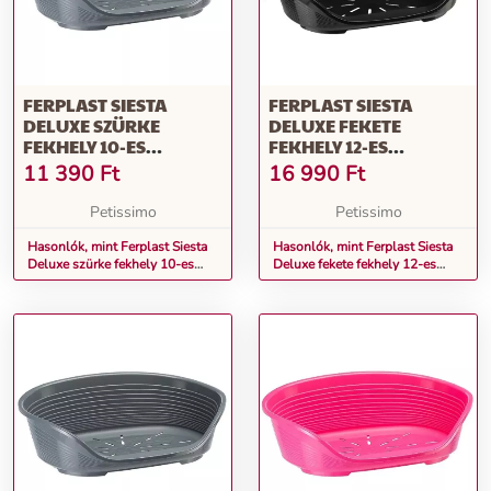
FERPLAST SIESTA
FERPLAST SIESTA
DELUXE SZÜRKE
DELUXE FEKETE
FEKHELY 10-ES
FEKHELY 12-ES
(70210947)
(70212917)
11 390
Ft
16 990
Ft
Petissimo
Petissimo
Hasonlók, mint Ferplast Siesta
Hasonlók, mint Ferplast Siesta
Deluxe szürke fekhely 10-es
Deluxe fekete fekhely 12-es
(70210947)
(70212917)