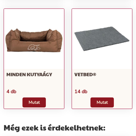
MINDEN KUTYAÁGY
VETBED®
4 db
14 db
Mutat
Mutat
Még ezek is érdekelhetnek: