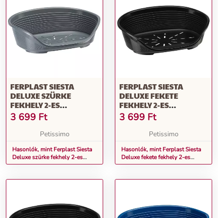
FERPLAST SIESTA
FERPLAST SIESTA
DELUXE SZÜRKE
DELUXE FEKETE
FEKHELY 2-ES
FEKHELY 2-ES
(70202947)
(70202936)
3 699
Ft
3 699
Ft
Petissimo
Petissimo
Hasonlók, mint Ferplast Siesta
Hasonlók, mint Ferplast Siesta
Deluxe szürke fekhely 2-es
Deluxe fekete fekhely 2-es
(70202947)
(70202936)