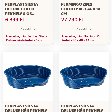
FERPLAST SIESTA
FLAMINGO ZINZI
DELUXE FEKETE
FEKHELY 46 X 46 X 14
FEKHELY 6-OS
CM
(70206936)
6 399
Ft
27 790
Ft
Petissimo
Petissimo
Hasonlók, mint Ferplast Siesta
Hasonlók, mint Flamingo Zinzi
Deluxe fekete fekhely 6-os
fekhely 46 x 46 x 14 cm
(70206936)
FERPLAST SIESTA
FERPLAST SIESTA
DELUXE KÉK FEKHELY
DELUXE KÉK FEKHELY