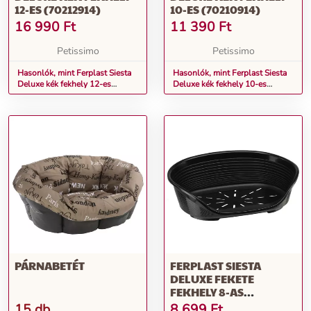
12-ES (70212914)
10-ES (70210914)
16 990
Ft
11 390
Ft
Petissimo
Petissimo
Hasonlók, mint Ferplast Siesta
Hasonlók, mint Ferplast Siesta
Deluxe kék fekhely 12-es
Deluxe kék fekhely 10-es
(70212914)
(70210914)
PÁRNABETÉT
FERPLAST SIESTA
DELUXE FEKETE
FEKHELY 8-AS
(70208917)
15 db
8 699
Ft