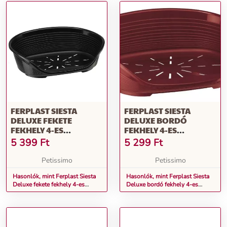
FERPLAST SIESTA
FERPLAST SIESTA
DELUXE FEKETE
DELUXE BORDÓ
FEKHELY 4-ES
FEKHELY 4-ES
(70204936)
(70204929)
5 399
Ft
5 299
Ft
Petissimo
Petissimo
Hasonlók, mint Ferplast Siesta
Hasonlók, mint Ferplast Siesta
Deluxe fekete fekhely 4-es
Deluxe bordó fekhely 4-es
(70204936)
(70204929)