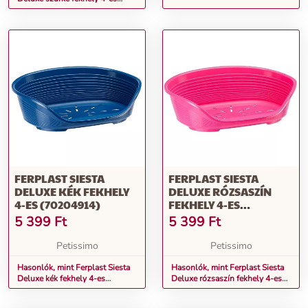
(70204947)
FERPLAST SIESTA
FERPLAST SIESTA
DELUXE KÉK FEKHELY
DELUXE RÓZSASZÍN
4-ES (70204914)
FEKHELY 4-ES
(70204916)
5 399
Ft
5 399
Ft
Petissimo
Petissimo
Hasonlók, mint Ferplast Siesta
Hasonlók, mint Ferplast Siesta
Deluxe kék fekhely 4-es
Deluxe rózsaszín fekhely 4-es
(70204914)
(70204916)