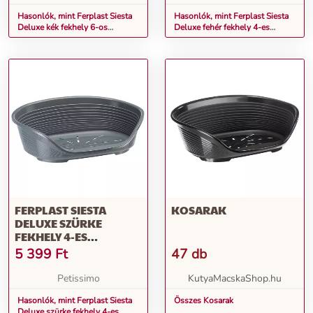
Hasonlók, mint Ferplast Siesta
Hasonlók, mint Ferplast Siesta
Deluxe kék fekhely 6-os
Deluxe fehér fekhely 4-es
(70206914)
(70204911)
FERPLAST SIESTA
KOSARAK
DELUXE SZÜRKE
FEKHELY 4-ES
(70204947)
5 399
Ft
47 db
Petissimo
KutyaMacskaShop.hu
Hasonlók, mint Ferplast Siesta
Összes Kosarak
Deluxe szürke fekhely 4-es