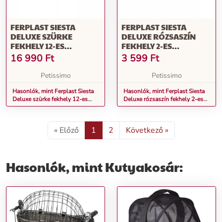
FERPLAST SIESTA
FERPLAST SIESTA
DELUXE SZÜRKE
DELUXE RÓZSASZÍN
FEKHELY 12-ES
FEKHELY 2-ES
(70212947)
(70202916)
16 990
Ft
3 599
Ft
Petissimo
Petissimo
Hasonlók, mint Ferplast Siesta
Hasonlók, mint Ferplast Siesta
Deluxe szürke fekhely 12-es
Deluxe rózsaszín fekhely 2-es
(70212947)
(70202916)
« Előző
1
2
Következő »
Hasonlók, mint Kutyakosár: