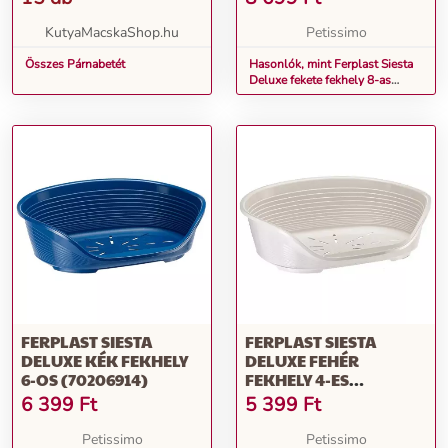
KutyaMacskaShop.hu
Petissimo
Összes Párnabetét
Hasonlók, mint Ferplast Siesta
Deluxe fekete fekhely 8-as
(70208917)
FERPLAST SIESTA
FERPLAST SIESTA
DELUXE KÉK FEKHELY
DELUXE FEHÉR
6-OS (70206914)
FEKHELY 4-ES
(70204911)
6 399
Ft
5 399
Ft
Petissimo
Petissimo