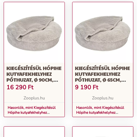
KIEGÉSZÍTÉSÜL HÓPIHE
KIEGÉSZÍTÉSÜL HÓPIHE
KUTYAFEKHELYHEZ
KUTYAFEKHELYHEZ
PÓTHUZAT, Ø 90CM,
PÓTHUZAT, Ø 65CM,
VILÁGOSSZÜRKE
VILÁGOSSZÜRKE
16 290
Ft
9 190
Ft
Zooplus.hu
Zooplus.hu
Hasonlók, mint Kiegészítésül
Hasonlók, mint Kiegészítésül
Hópihe kutyafekhelyhez
Hópihe kutyafekhelyhez
póthuzat, Ø 90cm,
póthuzat, Ø 65cm,
világosszürke
világosszürke