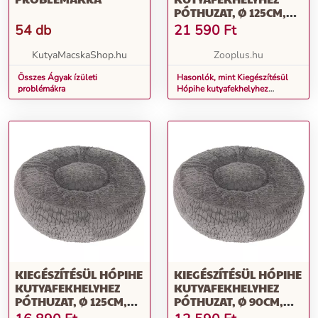
PÓTHUZAT, Ø 125CM,
VILÁGOSSZÜRKE
54 db
21 590
Ft
KutyaMacskaShop.hu
Zooplus.hu
Összes Ágyak ízületi
Hasonlók, mint Kiegészítésül
problémákra
Hópihe kutyafekhelyhez
póthuzat, Ø 125cm,
világosszürke
KIEGÉSZÍTÉSÜL HÓPIHE
KIEGÉSZÍTÉSÜL HÓPIHE
KUTYAFEKHELYHEZ
KUTYAFEKHELYHEZ
PÓTHUZAT, Ø 125CM,
PÓTHUZAT, Ø 90CM,
SZÜRKE
SZÜRKE