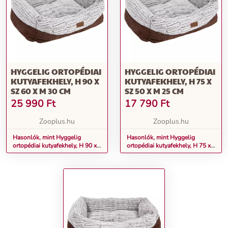
HYGGELIG ORTOPÉDIAI
HYGGELIG ORTOPÉDIAI
KUTYAFEKHELY, H 90 X
KUTYAFEKHELY, H 75 X
SZ 60 X M 30 CM
SZ 50 X M 25 CM
25 990
Ft
17 790
Ft
Zooplus.hu
Zooplus.hu
Hasonlók, mint Hyggelig
Hasonlók, mint Hyggelig
ortopédiai kutyafekhely, H 90 x
ortopédiai kutyafekhely, H 75 x
Sz 60 x M 30 cm
Sz 50 x M 25 cm