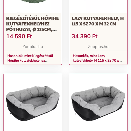
KIEGÉSZÍTÉSÜL HÓPIHE
LAZY KUTYAFEKHELY, H
KUTYAFEKHELYHEZ
115 X SZ 70 X M 32 CM
PÓTHUZAT, Ø 125CM,
MENTAZÖLD
14 590
Ft
34 390
Ft
Zooplus.hu
Zooplus.hu
Hasonlók, mint Kiegészítésül
Hasonlók, mint Lazy
Hópihe kutyafekhelyhez
kutyafekhely, H 115 x Sz 70 x M
póthuzat, Ø 125cm, mentazöld
32 cm