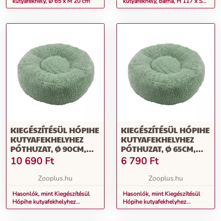
kutyafekhely, Ø 65 x M 20 cm
kutyafekhely, barna, H 117 x Sz
72 x M 24 cm
KIEGÉSZÍTÉSÜL HÓPIHE
KIEGÉSZÍTÉSÜL HÓPIHE
KUTYAFEKHELYHEZ
KUTYAFEKHELYHEZ
PÓTHUZAT, Ø 90CM,
PÓTHUZAT, Ø 65CM,
MENTAZÖLD
MENTAZÖLD
10 690
Ft
6 790
Ft
Zooplus.hu
Zooplus.hu
Hasonlók, mint Kiegészítésül
Hasonlók, mint Kiegészítésül
Hópihe kutyafekhelyhez
Hópihe kutyafekhelyhez
póthuzat, Ø 90cm, mentazöld
póthuzat, Ø 65cm, mentazöld