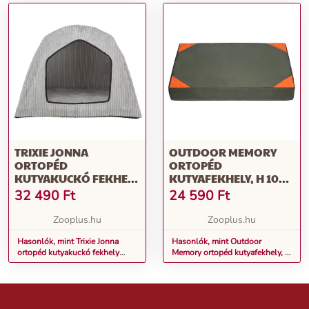
TRIXIE JONNA
OUTDOOR MEMORY
ORTOPÉD
ORTOPÉD
KUTYAKUCKÓ FEKHELY
KUTYAFEKHELY, H 100
75X55X55CM
X SZ 70 X M 12 CM
32 490
Ft
24 590
Ft
Zooplus.hu
Zooplus.hu
Hasonlók, mint Trixie Jonna
Hasonlók, mint Outdoor
ortopéd kutyakuckó fekhely
Memory ortopéd kutyafekhely, H
75x55x55cm
100 x Sz 70 x M 12 cm