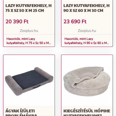
LAZY KUTYAFEKHELY, H
LAZY KUTYAFEKHELY, H
75 X SZ 50 X M 25 CM
90 X SZ 60 X M 30 CM
20 390
Ft
23 690
Ft
Zooplus.hu
Zooplus.hu
Hasonlók, mint Lazy
Hasonlók, mint Lazy
kutyafekhely, H 75 x Sz 50 x M
kutyafekhely, H 90 x Sz 60 x M
25 cm
30 cm
ÁGYAK ÍZÜLETI
KIEGÉSZÍTÉSÜL HÓPIHE
PROBLÉMÁKRA
KUTYAFEKHELYHEZ