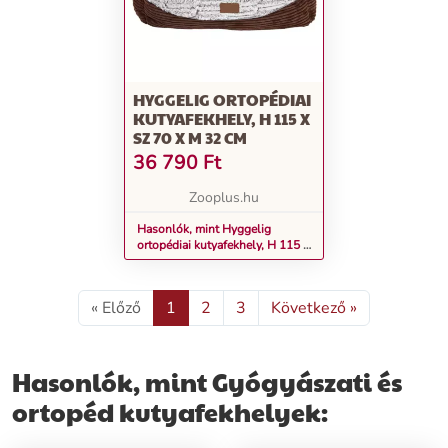
HYGGELIG ORTOPÉDIAI
KUTYAFEKHELY, H 115 X
SZ 70 X M 32 CM
36 790
Ft
Zooplus.hu
Hasonlók, mint Hyggelig
ortopédiai kutyafekhely, H 115 x
Sz 70 x M 32 cm
« Előző
1
2
3
Következő »
Hasonlók, mint Gyógyászati és
ortopéd kutyafekhelyek: