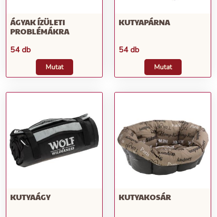
ÁGYAK ÍZÜLETI
KUTYAPÁRNA
PROBLÉMÁKRA
54 db
54 db
Mutat
Mutat
KUTYAÁGY
KUTYAKOSÁR