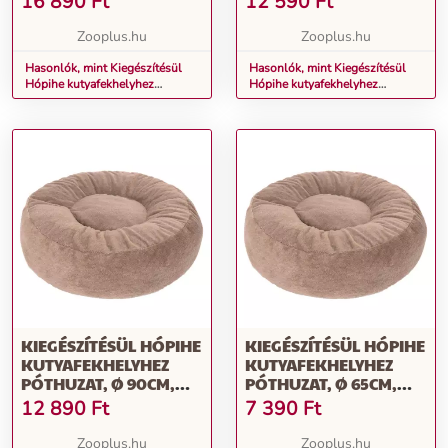
16 890
Ft
12 590
Ft
Zooplus.hu
Zooplus.hu
Hasonlók, mint Kiegészítésül
Hasonlók, mint Kiegészítésül
Hópihe kutyafekhelyhez
Hópihe kutyafekhelyhez
póthuzat, Ø 125cm, szürke
póthuzat, Ø 90cm, szürke
KIEGÉSZÍTÉSÜL HÓPIHE
KIEGÉSZÍTÉSÜL HÓPIHE
KUTYAFEKHELYHEZ
KUTYAFEKHELYHEZ
PÓTHUZAT, Ø 90CM,
PÓTHUZAT, Ø 65CM,
BARNA
BARNA
12 890
Ft
7 390
Ft
Zooplus.hu
Zooplus.hu