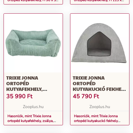
ortopéd kutyafekhely, H 90 x Sz
ortopéd kutyafekhely, H 115 x
60 x M 30 cm
Sz 70 x M 32 cm
TRIXIE JONNA
TRIXIE JONNA
ORTOPÉD
ORTOPÉD
KUTYAFEKHELY,
KUTYAKUCKÓ FEKHELY
ZSÁLYA, 120X80CM
100X70X70CM
35 990
Ft
45 790
Ft
Zooplus.hu
Zooplus.hu
Hasonlók, mint Trixie Jonna
Hasonlók, mint Trixie Jonna
ortopéd kutyafekhely, zsálya,
ortopéd kutyakuckó fekhely
120x80cm
100x70x70cm