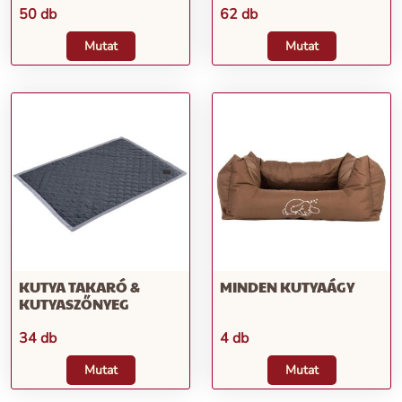
50 db
62 db
Mutat
Mutat
KUTYA TAKARÓ &
MINDEN KUTYAÁGY
KUTYASZŐNYEG
34 db
4 db
Mutat
Mutat