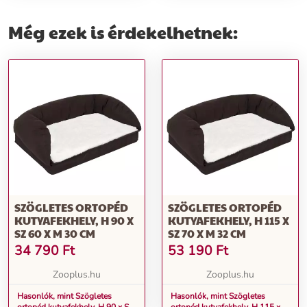
Még ezek is érdekelhetnek:
SZÖGLETES ORTOPÉD
SZÖGLETES ORTOPÉD
KUTYAFEKHELY, H 90 X
KUTYAFEKHELY, H 115 X
SZ 60 X M 30 CM
SZ 70 X M 32 CM
34 790
Ft
53 190
Ft
Zooplus.hu
Zooplus.hu
Hasonlók, mint Szögletes
Hasonlók, mint Szögletes