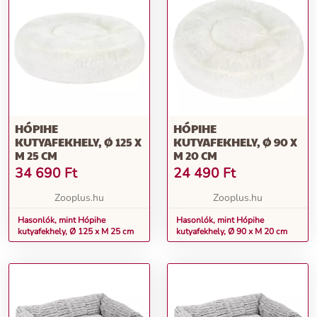
HÓPIHE
HÓPIHE
KUTYAFEKHELY, Ø 125 X
KUTYAFEKHELY, Ø 90 X
M 25 CM
M 20 CM
34 690
Ft
24 490
Ft
Zooplus.hu
Zooplus.hu
Hasonlók, mint Hópihe
Hasonlók, mint Hópihe
kutyafekhely, Ø 125 x M 25 cm
kutyafekhely, Ø 90 x M 20 cm