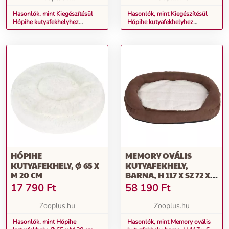
Hasonlók, mint Kiegészítésül
Hasonlók, mint Kiegészítésül
Hópihe kutyafekhelyhez
Hópihe kutyafekhelyhez
póthuzat, Ø 90cm, barna
póthuzat, Ø 65cm, barna
HÓPIHE
MEMORY OVÁLIS
KUTYAFEKHELY, Ø 65 X
KUTYAFEKHELY,
M 20 CM
BARNA, H 117 X SZ 72 X
M 24 CM
17 790
Ft
58 190
Ft
Zooplus.hu
Zooplus.hu
Hasonlók, mint Hópihe
Hasonlók, mint Memory ovális