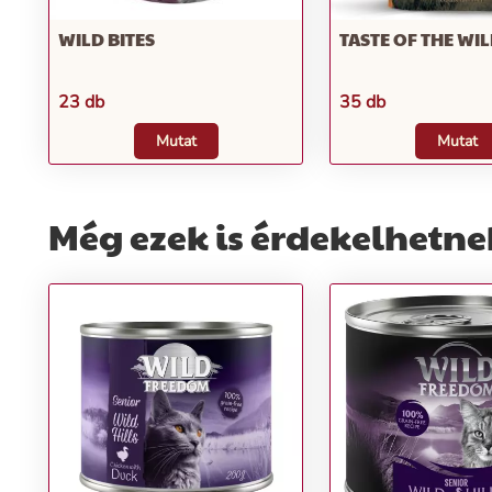
WILD BITES
TASTE OF THE WI
23 db
35 db
Mutat
Mutat
Még ezek is érdekelhetne