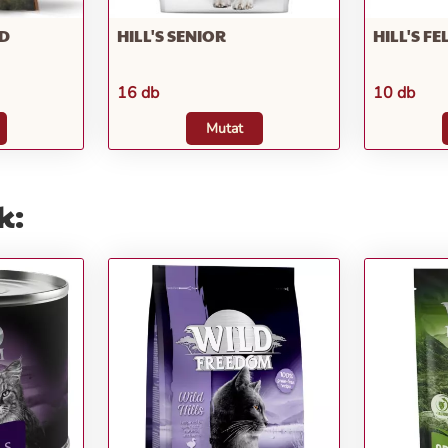
LD
HILL'S SENIOR
HILL'S FE
16 db
10 db
Mutat
k: