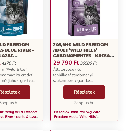
ILD FREEDOM
2X6,5KG WILD FREEDOM
S BLUE RIVER -
ADULT 'WILD HILLS'
 LAZAC
GABONAMENTES - KACSA
MENTES
SZÁRAZ MACSKATÁP
t
29 790
Ft
4170 Ft
30580 Ft
SNACK
m "Wild Bites"
Állatorvosok és
A vadmacska eredeti
táplálkozástudományi
 módjához igazítva:
szakemberek gondosan
tájú és méretű
átdolgozták receptúráinkat, hogy
 100%-ban
Részletek
azok tükrözzék a legújabb
Részletek
es receptúra:
tudományos eredményeket - a
cskák számára is
Zooplus.hu
következetesen kiváló minőség, az
Zooplus.hu
l...
optimális tápanyagell...
int 3x80g Wild Freedom
Hasonlók, mint 2x6,5kg Wild
ue River - csirke & lazac
Freedom Adult 'Wild Hills'
s macskasnack
gabonamentes - kacsa száraz
macskatáp