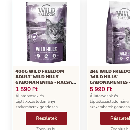
400G WILD FREEDOM
2KG WILD FREED
ADULT 'WILD HILLS'
'WILD HILLS'
GABONAMENTES - KACSA
GABONAMENTES -
SZÁRAZ MACSKATÁP ÚJ
SZÁRAZ MACSKATÁ
1 590
Ft
5 990
Ft
RECEPTÚRÁVAL
RECEPTÚRÁVAL
Állatorvosok és
Állatorvosok és
táplálkozástudományi
táplálkozástudományi
szakemberek gondosan
szakemberek gondosa
átdolgozták receptúráinkat, hogy
átdolgozták receptúrá
azok tükrözzék a legújabb
Részletek
azok tükrözzék a legú
Részlete
tudományos eredményeket - a
tudományos eredmény
következetesen kiváló minőség, az
Zooplus.hu
következetesen kiváló
Zooplus.h