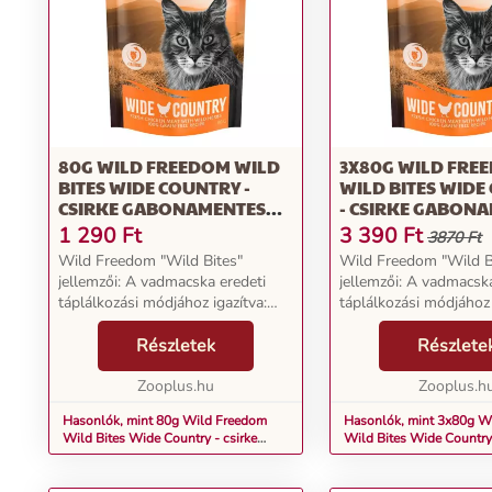
80G WILD FREEDOM WILD
3X80G WILD FRE
BITES WIDE COUNTRY -
WILD BITES WIDE
CSIRKE GABONAMENTES
- CSIRKE GABON
MACSKASNACK
MACSKASNACK
1 290
Ft
3 390
Ft
3870 Ft
Wild Freedom "Wild Bites"
Wild Freedom "Wild B
jellemzői: A vadmacska eredeti
jellemzői: A vadmacska
táplálkozási módjához igazítva:
táplálkozási módjához 
bármely fajtájú és méretű
bármely fajtájú és mé
macskának 100%-ban
Részletek
macskának 100%-ban
Részlete
gabonamentes receptúra:
gabonamentes receptú
érzékeny macskák számára is
Zooplus.hu
érzékeny macskák szá
Zooplus.h
alkalmas Kivál...
alkalmas Kivál...
Hasonlók, mint 80g Wild Freedom
Hasonlók, mint 3x80g W
Wild Bites Wide Country - csirke
Wild Bites Wide Country 
gabonamentes macskasnack
gabonamentes macskasn