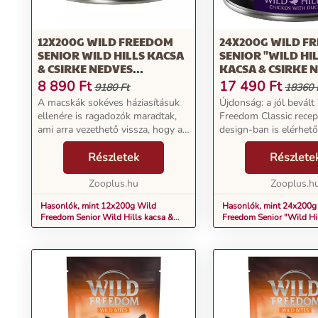
12X200G WILD FREEDOM
24X200G WILD F
SENIOR WILD HILLS KACSA
SENIOR "WILD HIL
& CSIRKE NEDVES
KACSA & CSIRKE 
MACSKATÁP
MACSKATÁP
8 890
Ft
17 490
Ft
9180 Ft
18360 
A macskák sokéves háziasításuk
Újdonság: a jól bevált
ellenére is ragadozók maradtak,
Freedom Classic recep
ami arra vezethető vissza, hogy a
design-ban is elérhető
vadmacskáktól származnak. Mára
átmeneti időszakban a
az emberek igazi barátjává váltak,
Részletek
megrendelése kiszállít
Részlete
mégis sok, vad őseikhez illő
termékek régi és új
viselked...
Zooplus.hu
csomagolásúak is lehe
Zooplus.h
macskák sokév...
Hasonlók, mint 12x200g Wild
Hasonlók, mint 24x200g
Freedom Senior Wild Hills kacsa &
Freedom Senior "Wild Hi
csirke nedves macskatáp
csirke nedves macskatáp