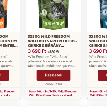
EDOM
3X80G WILD FREEDOM
3X80G W
 COUNTRY
WILD BITES GREEN FIELDS -
WILD BITE
AMENTES
CSIRKE & BÁRÁNY
CSIRKE &
GABONAMENTES
GABONA
3 690
Ft
3 690
F
4170 Ft
MACSKASNACK
MACSKA
ites"
Wild Freedom "Wild Bites"
Wild Freedo
 eredeti
jellemzői: A vadmacska eredeti
jellemzői: 
igazítva:
táplálkozási módjához igazítva:
táplálkozási
retű
bármely fajtájú és méretű
bármely faj
k
macskának 100%-ban
Részletek
macskának
ra:
gabonamentes receptúra:
gabonament
mára is
u
érzékeny macskák számára is
Zooplus.hu
érzékeny ma
alkalmas Kivál...
alkalmas Kivá
ild Freedom
Hasonlók, mint 3x80g Wild Freedom
Hasonlók, m
- csirke
Wild Bites Green Fields - csirke &
Wild Bites Bl
ack
bárány gabonamentes macskasnack
gabonamente