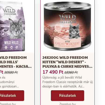
 WILD FREEDOM
24X200G WILD FREEDOM
ILD HILLS'
KITTEN "WILD DESERT" -
ENTES - KACSA
PULYKA & CSIRKE NEDVES
J RECEPTÚRÁVAL
MACSKATÁP
Ft
17 490
Ft
30580 Ft
18360 Ft
PTÚRÁVAL
k és
Újdonság: a jól bevált Wild
ÁP
tudományi
Freedom Classic receptúrák már új
k gondosan
design-ban is elérhetők. Az
 receptúráinkat, hogy
átmeneti időszakban a
zék a legújabb
Részletek
megrendelése kiszállított
Részletek
 eredményeket - a
termékek régi és új
sen kiváló minőség, az
Zooplus.hu
csomagolásúak is lehetnek. A
Zooplus.hu