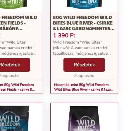
D FREEDOM WILD
80G WILD FREEDOM WILD
EN FIELDS -
BITES BLUE RIVER - CSIRKE
 BÁRÁNY
& LAZAC GABONAMENTES
MENTES
MACSKASNACK
t
1 390
Ft
SNACK
m "Wild Bites"
Wild Freedom "Wild Bites"
A vadmacska eredeti
jellemzői: A vadmacska eredeti
 módjához igazítva:
táplálkozási módjához igazítva:
tájú és méretű
bármely fajtájú és méretű
 100%-ban
Részletek
macskának 100%-ban
Részletek
es receptúra:
gabonamentes receptúra:
cskák számára is
Zooplus.hu
érzékeny macskák számára is
Zooplus.hu
l...
alkalmas Kivál...
int 80g Wild Freedom
Hasonlók, mint 80g Wild Freedom
een Fields - csirke &
Wild Bites Blue River - csirke & lazac
namentes macskasnack
gabonamentes macskasnack