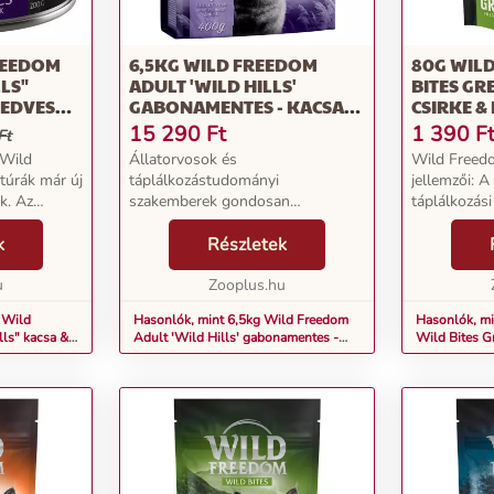
REEDOM
6,5KG WILD FREEDOM
80G WIL
LS"
ADULT 'WILD HILLS'
BITES GRE
NEDVES
GABONAMENTES - KACSA
CSIRKE &
SZÁRAZ MACSKATÁP
GABONA
15 290
Ft
1 390
F
Ft
MACSKA
 Wild
Állatorvosok és
Wild Freedo
túrák már új
táplálkozástudományi
jellemzői: 
k. Az
szakemberek gondosan
táplálkozási
átdolgozták receptúráinkat, hogy
bármely faj
ott
k
azok tükrözzék a legújabb
Részletek
macskának
tudományos eredményeket - a
gabonament
tnek. A
u
következetesen kiváló minőség, az
Zooplus.hu
érzékeny ma
optimális tápanyagell...
alkalmas Kivá
 Wild
Hasonlók, mint 6,5kg Wild Freedom
Hasonlók, m
lls" kacsa &
Adult 'Wild Hills' gabonamentes -
Wild Bites Gr
kacsa száraz macskatáp
bárány gabo