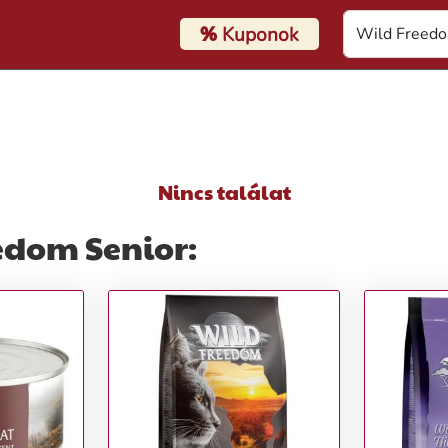
%
Kuponok
Nincs találat
edom Senior: