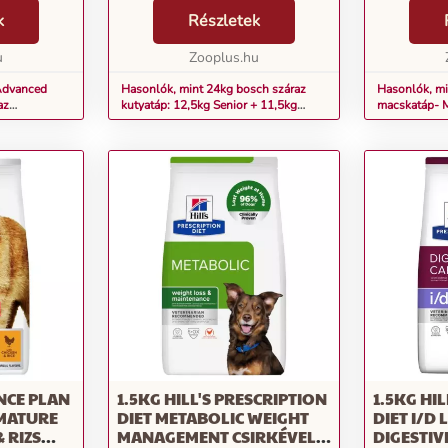
re a
egészséges eledel optimálisan
összetevőkb
gkiválóbb
k
elégíti ki kutyája
Részletek
és alacsony
zza. Így pl.
tápanyagszükségletét. A bosch
nyershamuta
.
u
nem használ mesterséges
Zooplus.hu
Science mac
ízfokozók...
kiemelkedőe
Advanced
Hasonlók, mint 24kg bosch száraz
Hasonlók, min
az
kutyatáp: 12,5kg Senior + 11,5kg
macskatáp- M
or csirke
Senior Age & Weight
Vitality csirk
ENCE PLAN
1.5KG HILL'S PRESCRIPTION
1.5KG HI
 MATURE
DIET METABOLIC WEIGHT
DIET I/D
& RIZS
MANAGEMENT CSIRKÉVEL
DIGESTIV