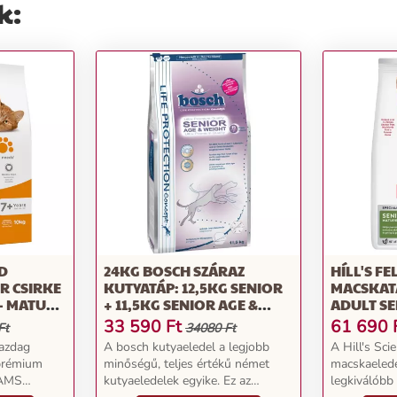
k:
D
24KG BOSCH SZÁRAZ
HÍLL'S FE
R CSIRKE
KUTYATÁP: 12,5KG SENIOR
MACSKAT
- MATURE
+ 11,5KG SENIOR AGE &
ADULT SE
WEIGHT
CSIRKE & 
33 590
Ft
61 690
Ft
34080 Ft
azdag
A bosch kutyaeledel a legjobb
A Hill's Sc
 prémium
minőségű, teljes értékű német
macskaelede
IAMS
kutyaeledelek egyike. Ez az
legkiválóbb