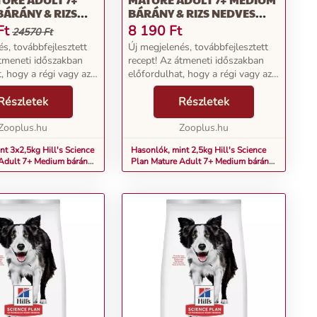
ÁRÁNY & RIZS
BÁRÁNY & RIZS NEDVES
KUTYATÁP
KUTYATÁP
Ft
8 190
Ft
24570 Ft
s, továbbfejlesztett
Új megjelenés, továbbfejlesztett
átmeneti időszakban
recept! Az átmeneti időszakban
, hogy a régi vagy az
előfordulhat, hogy a régi vagy az
 ellátott termékeket
új dizájnnal ellátott termékeket
 Science Plan Mature
Részletek
kap.A Hill's Science Plan Mature
Részletek
dium bárány rizs
Adult 7+ Medium bárány rizs
Zooplus.hu
kiegyens...
Zooplus.hu
nt 3x2,5kg Hill's Science
Hasonlók, mint 2,5kg Hill's Science
Adult 7+ Medium bárány
Plan Mature Adult 7+ Medium bárány
 kutyatáp
& rizs nedves kutyatáp