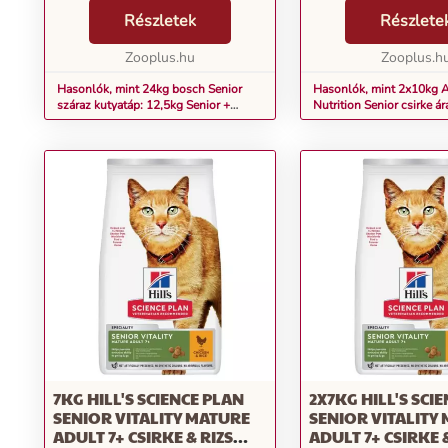
sok állati fehérjét tartalmaz és
filozófiájának alappillé
búzamentes. Az energia- és
Részletek
minőség, s csakis a le
Részlete
fehérjekoncentráció minimalizálja a
alkotóelemeket alkalma
túlsúly rizikóját. ...
Zooplus.hu
az állati fehérjék kizár..
Zooplus.h
Hasonlók, mint 24kg bosch Senior
Hasonlók, mint 2x10kg 
száraz kutyatáp: 12,5kg Senior +
Nutrition Senior csirke ár
11,5kg Senior Age & Weight
macskatáp- Mature & Seni
7KG HILL'S SCIENCE PLAN
2X7KG HILL'S SCI
SENIOR VITALITY MATURE
SENIOR VITALITY
ADULT 7+ CSIRKE & RIZS
ADULT 7+ CSIRKE 