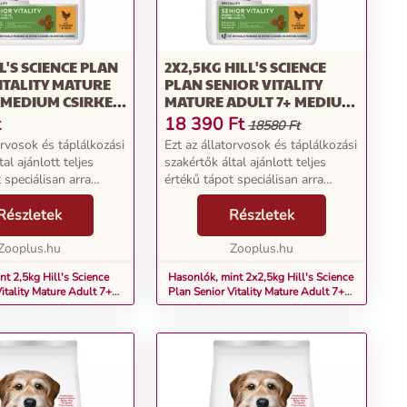
L'S SCIENCE PLAN
2X2,5KG HILL'S SCIENCE
ITALITY MATURE
PLAN SENIOR VITALITY
 MEDIUM CSIRKE &
MATURE ADULT 7+ MEDIUM
RAZ KUTYATÁP
CSIRKE & RIZS SZÁRAZ
t
18 390
Ft
18580 Ft
KUTYATÁP
orvosok és táplálkozási
Ezt az állatorvosok és táplálkozási
al ajánlott teljes
szakértők által ajánlott teljes
 speciálisan arra
értékű tápot speciálisan arra
k ki, hogy optimálisan
fejlesztették ki, hogy optimálisan
 7 év feletti közepes
Részletek
támogassa a 7 év feletti közepes
Részletek
at jó közérzetük és
testű kutyákat jó közérzetük és
Zooplus.hu
vi...
Zooplus.hu
t 2,5kg Hill's Science
Hasonlók, mint 2x2,5kg Hill's Science
itality Mature Adult 7+
Plan Senior Vitality Mature Adult 7+
 & rizs száraz kutyatáp
Medium csirke & rizs száraz kutyatáp