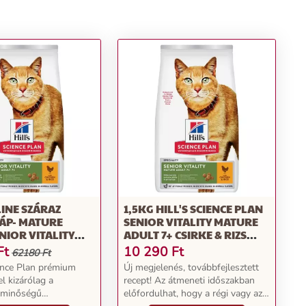
LINE SZÁRAZ
1,5KG HILL'S SCIENCE PLAN
ÁP- MATURE
SENIOR VITALITY MATURE
NIOR VITALITY
ADULT 7+ CSIRKE & RIZS
RIZS 2 X 7 KG)
SZÁRAZ MACSKATÁP
Ft
10 290
Ft
62180 Ft
ience Plan prémium
Új megjelenés, továbbfejlesztett
l kizárólag a
recept! Az átmeneti időszakban
 minőségű
előfordulhat, hogy a régi vagy az