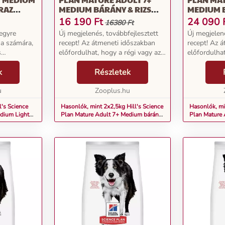
RAZ
MEDIUM BÁRÁNY & RIZS
MEDIUM B
NEDVES KUTYATÁP
NEDVES 
16 190
Ft
24 090
16380 Ft
 egyre
Új megjelenés, továbbfejlesztett
Új megjelené
a számára,
recept! Az átmeneti időszakban
recept! Az 
s
előfordulhat, hogy a régi vagy az
előfordulhat
ek között a
új dizájnnal ellátott termékeket
új dizájnnal
és
k
kap.A Hill's Science Plan Mature
Részletek
kap.A Hill's
van
Adult 7+ Medium bárány rizs
Adult 7+ Me
l's Science
u
kiegyens...
Zooplus.hu
kiegyens...
l's Science
Hasonlók, mint 2x2,5kg Hill's Science
Hasonlók, mi
dium Light
Plan Mature Adult 7+ Medium bárány
Plan Mature 
& rizs nedves kutyatáp
& rizs nedves