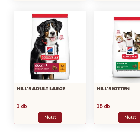
HILL'S ADULT LARGE
HILL'S KITTEN
1 db
15 db
Mutat
Mutat