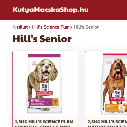
KutyaMacskaShop.hu
Kisállat
Hill's Science Plan
Hill's Senior
Hill's Senior
1,5KG HILL'S SCIENCE PLAN
2,5KG HILL'S SCI
SENIOR 11+ SMALL & MINI
MATURE ADULT 7