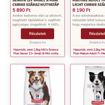
CSIRKE SZÁRAZ KUTYATÁP
LIGHT CSIRKE SZÁ
KUTYATÁP
5 890
Ft
8 190
Ft
Amikor kedvence eléri az időskort,
A kor előrehaladtával
megfelelő táplálékkal is segítheti
nehezebb lehet kutyus
egészséges öregedését. A Hill's
hogy megtartsa ideáli
Science Plan Senior Small Mini
testtömegét, ami több
csirke olyan ízletes száraztáp,
Részletek
csökkent aktivitással 
Részlete
amelyet kis méretű, idősebb
kalóriafogyasztással 
kutyák ...
Zooplus.hu
összefüggésben. A Hil
Zooplus.h
P...
Hasonlók, mint 1,5kg Hill's Science
Hasonlók, mint 2,5kg Hil
Plan Senior 11+ Small & Mini csirke
Plan Mature Adult 7+ Me
száraz kutyatáp
csirke száraz kutyatáp