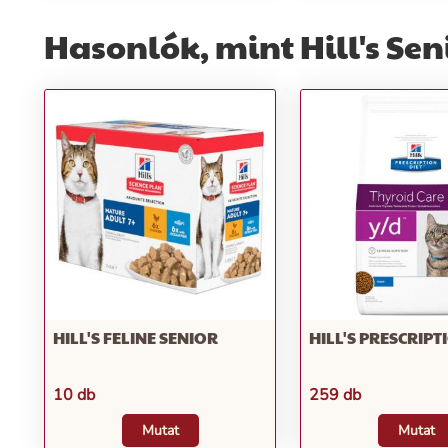
Hasonlók, mint Hill's Sen
HILL'S FELINE SENIOR
HILL'S PRESCRIPT
10 db
259 db
Mutat
Mutat