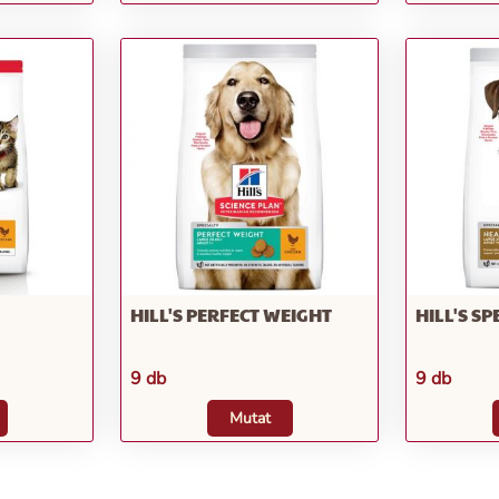
HILL'S PERFECT WEIGHT
HILL'S SP
9 db
9 db
Mutat