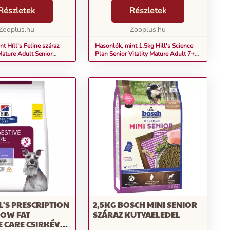
ől készül, magas hús-
új dizájnnal ellátott termékeket
Részletek
kap. Szeretne idősebb cicájának is
Részletek
rtalommal. A Hill's
optimális táplálékot biztosítani? ...
skaeledel
Zooplus.hu
Zooplus.hu
n jól emészthető...
t Híll's Feline száraz
Hasonlók, mint 1,5kg Hill's Science
ature Adult Senior
Plan Senior Vitality Mature Adult 7+
e & rizs 2 x 7 kg)
csirke & rizs száraz macskatáp
LL'S PRESCRIPTION
2,5KG BOSCH MINI SENIOR
 LOW FAT
SZÁRAZ KUTYAELEDEL
E CARE CSIRKÉVEL