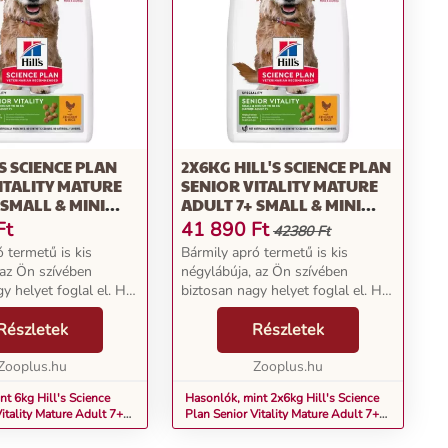
'S SCIENCE PLAN
2X6KG HILL'S SCIENCE PLAN
ITALITY MATURE
SENIOR VITALITY MATURE
 SMALL & MINI
ADULT 7+ SMALL & MINI
ZÁRA KUTYATÁP
CSIRKE SZÁRA KUTYATÁP
Ft
41 890
Ft
42380 Ft
 termetű is kis
Bármily apró termetű is kis
 az Ön szívében
négylábúja, az Ön szívében
y helyet foglal el. Ha
biztosan nagy helyet foglal el. Ha
etű kedvencének annak
kisebb méretű kedvencének annak
ttabb korában is
Részletek
előrehaladottabb korában is
Részletek
imális táplálékot
szeretne optimális táplálékot
Hill'...
Zooplus.hu
biztosítani, a Hill'...
Zooplus.hu
nt 6kg Hill's Science
Hasonlók, mint 2x6kg Hill's Science
itality Mature Adult 7+
Plan Senior Vitality Mature Adult 7+
csirke szára kutyatáp
Small & Mini csirke szára kutyatáp