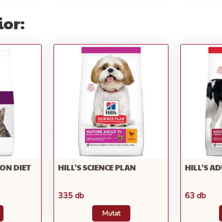
ior:
ION DIET
HILL'S SCIENCE PLAN
HILL'S A
335 db
63 db
Mutat