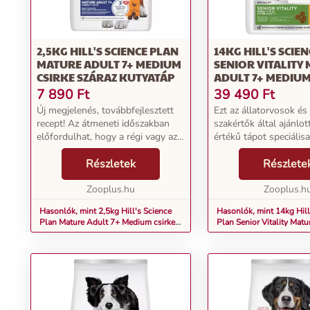
2,5KG HILL'S SCIENCE PLAN
14KG HILL'S SCIE
MATURE ADULT 7+ MEDIUM
SENIOR VITALITY
CSIRKE SZÁRAZ KUTYATÁP
ADULT 7+ MEDIUM
RIZS SZÁRAZ KUT
7 890
Ft
39 490
Ft
Új megjelenés, továbbfejlesztett
Ezt az állatorvosok és
recept! Az átmeneti időszakban
szakértők által ajánlott
előfordulhat, hogy a régi vagy az
értékű tápot speciálisa
új dizájnnal ellátott termékeket
fejlesztették ki, hogy 
kap. Azért, hogy biztosítsa
Részletek
támogassa a 7 év fele
Részlete
előrehaladott korban lévő kutyusa
testű kutyákat jó közé
optimál...
Zooplus.hu
vi...
Zooplus.h
Hasonlók, mint 2,5kg Hill's Science
Hasonlók, mint 14kg Hill
Plan Mature Adult 7+ Medium csirke
Plan Senior Vitality Matu
száraz kutyatáp
Medium csirke & rizs szá