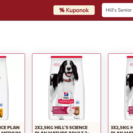
%
Kuponok
ENCE PLAN
2X2,5KG HILL'S SCIENCE
3X2,5KG H
+ MEDIUM
PLAN MATURE ADULT 7+
PLAN MAT