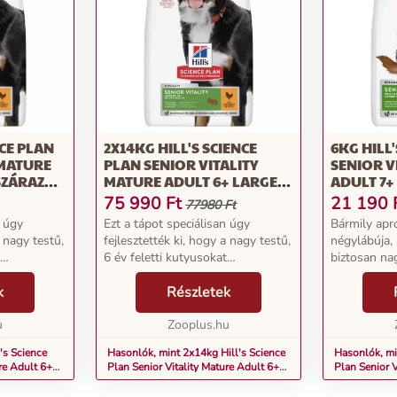
NCE PLAN
2X14KG HILL'S SCIENCE
6KG HILL
 MATURE
PLAN SENIOR VITALITY
SENIOR V
SZÁRAZ
MATURE ADULT 6+ LARGE
ADULT 7+
SZÁRAZ KUTYATÁP
CSIRKE S
75 990
Ft
21 190
77980 Ft
n úgy
Ezt a tápot speciálisan úgy
Bármily apró
a nagy testű,
fejlesztették ki, hogy a nagy testű,
négylábúja,
6 év feletti kutyusokat
biztosan nag
 a jó
optimálisan támogassa a jó
kisebb mér
k
közérzet és a vitalitás
Részletek
előrehalado
s Science
megtartásában. A Hill's Science
szeretne opt
ture ...
u
Plan Senior Vitality Mature ...
Zooplus.hu
biztosítani, a 
's Science
Hasonlók, mint 2x14kg Hill's Science
Hasonlók, mi
re Adult 6+
Plan Senior Vitality Mature Adult 6+
Plan Senior V
Large száraz kutyatáp
Small & Mini 