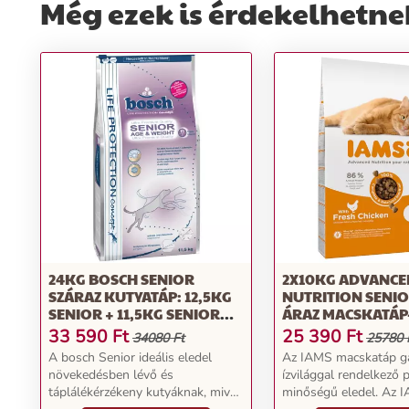
Még ezek is érdekelhetne
24KG BOSCH SENIOR
2X10KG ADVANCE
SZÁRAZ KUTYATÁP: 12,5KG
NUTRITION SENIO
SENIOR + 11,5KG SENIOR
ÁRAZ MACSKATÁP
AGE & WEIGHT
& SENIOR CSIRKE
33 590
Ft
25 390
Ft
34080 Ft
25780 
A bosch Senior ideális eledel
Az IAMS macskatáp g
növekedésben lévő és
ízvilággal rendelkező
táplálékérzékeny kutyáknak, mivel
minőségű eledel. Az 