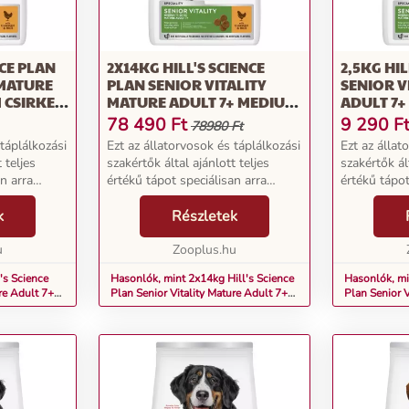
NCE PLAN
2X14KG HILL'S SCIENCE
2,5KG HIL
 MATURE
PLAN SENIOR VITALITY
SENIOR V
 CSIRKE &
MATURE ADULT 7+ MEDIUM
ADULT 7+
YATÁP
CSIRKE & RIZS SZÁRAZ
RIZS SZÁ
78 490
Ft
9 290
F
78980 Ft
KUTYATÁP
 táplálkozási
Ezt az állatorvosok és táplálkozási
Ezt az állat
 teljes
szakértők által ajánlott teljes
szakértők ált
n arra
értékű tápot speciálisan arra
értékű tápot
optimálisan
fejlesztették ki, hogy optimálisan
fejlesztetté
tti közepes
k
támogassa a 7 év feletti közepes
Részletek
támogassa a
rzetük és
testű kutyákat jó közérzetük és
testű kutyák
u
vi...
Zooplus.hu
vi...
's Science
Hasonlók, mint 2x14kg Hill's Science
Hasonlók, min
re Adult 7+
Plan Senior Vitality Mature Adult 7+
Plan Senior V
raz kutyatáp
Medium csirke & rizs száraz kutyatáp
Medium csirke