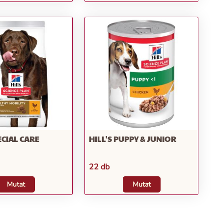
ECIAL CARE
HILL'S PUPPY & JUNIOR
22 db
Mutat
Mutat