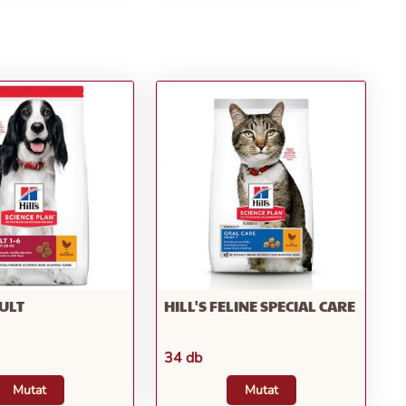
DULT
HILL'S FELINE SPECIAL CARE
34 db
Mutat
Mutat