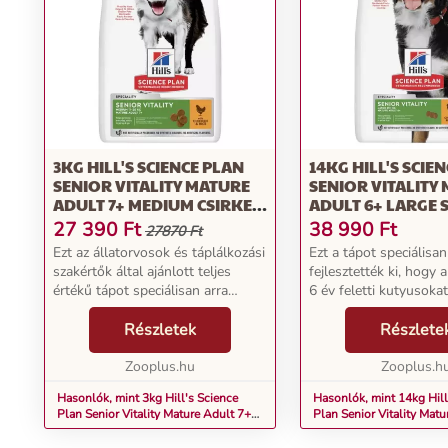
3KG HILL'S SCIENCE PLAN
14KG HILL'S SCIE
SENIOR VITALITY MATURE
SENIOR VITALITY
ADULT 7+ MEDIUM CSIRKE &
ADULT 6+ LARGE 
RIZS SZÁRAZ KUTYATÁP
KUTYATÁP
27 390
Ft
38 990
Ft
27870 Ft
Ezt az állatorvosok és táplálkozási
Ezt a tápot speciálisa
szakértők által ajánlott teljes
fejlesztették ki, hogy 
értékű tápot speciálisan arra
6 év feletti kutyusokat
fejlesztették ki, hogy optimálisan
optimálisan támogassa
támogassa a 7 év feletti közepes
Részletek
közérzet és a vitalitás
Részlete
testű kutyákat jó közérzetük és
megtartásában. A Hill'
vi...
Zooplus.hu
Plan Senior Vitality Ma
Zooplus.h
Hasonlók, mint 3kg Hill's Science
Hasonlók, mint 14kg Hill
Plan Senior Vitality Mature Adult 7+
Plan Senior Vitality Matu
Medium csirke & rizs száraz kutyatáp
Large száraz kutyatáp