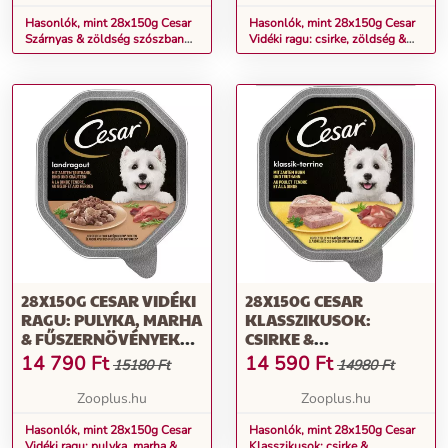
Hasonlók, mint 28x150g Cesar
Hasonlók, mint 28x150g Cesar
Szárnyas & zöldség szószban
Vidéki ragu: csirke, zöldség &
nedves kutyatáp
barna rizs nedves kutyatáp
28X150G CESAR VIDÉKI
28X150G CESAR
RAGU: PULYKA, MARHA
KLASSZIKUSOK:
& FŰSZERNÖVÉNYEK
CSIRKE &
NEDVES KUTYATÁP
PULYKANEDVES
14 790
Ft
14 590
Ft
15180 Ft
14980 Ft
KUTYATÁP
Zooplus.hu
Zooplus.hu
Hasonlók, mint 28x150g Cesar
Hasonlók, mint 28x150g Cesar
Vidéki ragu: pulyka, marha &
Klasszikusok: csirke &