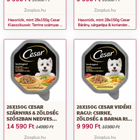
KUTYATÁP
KUTYATÁP
Zooplus.hu
Zooplus.hu
Hasonlók, mint 28x150g Cesar
Hasonlók, mint 28x150g Cesar
Klasszikusok: Terrine szárnyas &
Bárány, sárgarépa & koriander
marha nedves kutyatáp
aszpikban nedves kutyatáp
28X150G CESAR
28X150G CESAR VIDÉKI
SZÁRNYAS & ZÖLDSÉG
RAGU: CSIRKE,
SZÓSZBAN NEDVES
ZÖLDSÉG & BARNA RIZS
KUTYATÁP
NEDVES KUTYATÁP
14 590
Ft
9 990
Ft
14980 Ft
10380 Ft
Zooplus.hu
Zooplus.hu