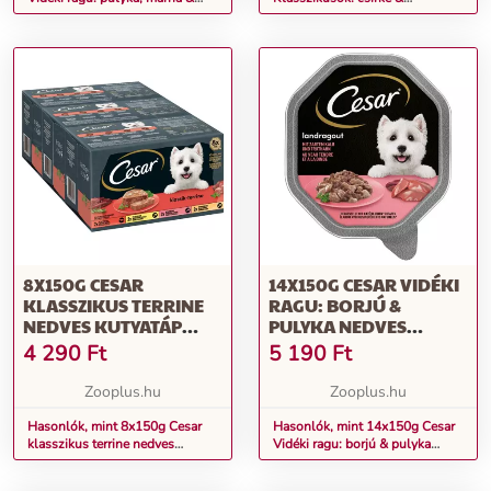
fűszernövények nedves kutyatáp
pulykanedves kutyatáp
8X150G CESAR
14X150G CESAR VIDÉKI
KLASSZIKUS TERRINE
RAGU: BORJÚ &
NEDVES KUTYATÁP
PULYKA NEDVES
VEGYESEN
KUTYATÁP
4 290
Ft
5 190
Ft
Zooplus.hu
Zooplus.hu
Hasonlók, mint 8x150g Cesar
Hasonlók, mint 14x150g Cesar
klasszikus terrine nedves
Vidéki ragu: borjú & pulyka
kutyatáp vegyesen
nedves kutyatáp