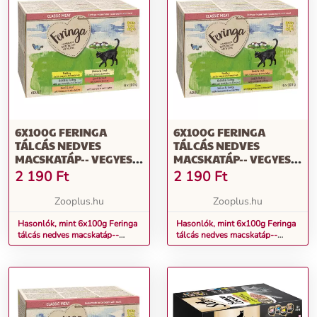
6X100G FERINGA
6X100G FERINGA
TÁLCÁS NEDVES
TÁLCÁS NEDVES
MACSKATÁP-- VEGYES
MACSKATÁP-- VEGYES
CSOMAG II. (6
CSOMAG I. (6 FAJTÁVAL)
2 190
Ft
2 190
Ft
FAJTÁVAL)
Zooplus.hu
Zooplus.hu
Hasonlók, mint 6x100g Feringa
Hasonlók, mint 6x100g Feringa
tálcás nedves macskatáp--
tálcás nedves macskatáp--
Vegyes csomag II. (6 fajtával)
Vegyes csomag I. (6 fajtával)