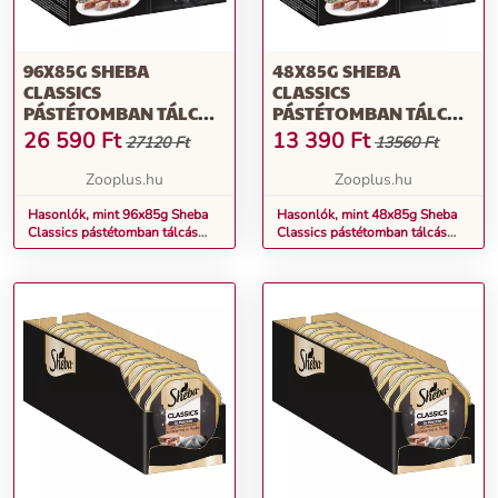
96X85G SHEBA
48X85G SHEBA
CLASSICS
CLASSICS
PÁSTÉTOMBAN TÁLCÁS
PÁSTÉTOMBAN TÁLCÁS
NEDVES MACSKATÁP
NEDVES MACSKATÁP
26 590
Ft
13 390
Ft
27120 Ft
13560 Ft
Zooplus.hu
Zooplus.hu
Hasonlók, mint 96x85g Sheba
Hasonlók, mint 48x85g Sheba
Classics pástétomban tálcás
Classics pástétomban tálcás
nedves macskatáp
nedves macskatáp