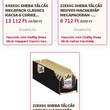
44X85G SHEBA TÁLCÁS
22X85G SHEBA TÁLCÁS
MEGAPACK CLASSICS
NEDVES MACSKATÁP
KACSA & CSIRKE
MEGAPACKBAN -
PÁSTÉTOMBAN NEDVES
CLASSICS
13 112
Ft
6 712
Ft
16780 Ft
8390 Ft
MACSKATÁP
PÁSTÉTOMBAN KACSA
& CSIRKE
Zooplus.hu
Zooplus.hu
Hasonlók, mint 44x85g Sheba
Hasonlók, mint 22x85g Sheba
tálcás megapack Classics kacsa
tálcás nedves macskatáp
& csirke pástétomban nedves
megapackban - Classics
macskatáp
pástétomban kacsa & csirke
22X85G SHEBA TÁLCÁS