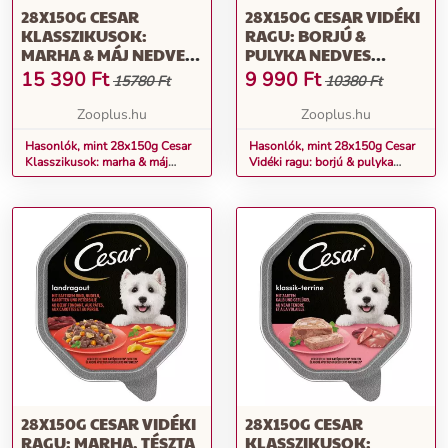
28X150G CESAR
28X150G CESAR VIDÉKI
KLASSZIKUSOK:
RAGU: BORJÚ &
MARHA & MÁJ NEDVES
PULYKA NEDVES
KUTYATÁP
KUTYATÁP
15 390
Ft
9 990
Ft
15780 Ft
10380 Ft
Zooplus.hu
Zooplus.hu
Hasonlók, mint 28x150g Cesar
Hasonlók, mint 28x150g Cesar
Klasszikusok: marha & máj
Vidéki ragu: borjú & pulyka
nedves kutyatáp
nedves kutyatáp
28X150G CESAR VIDÉKI
28X150G CESAR
RAGU: MARHA, TÉSZTA
KLASSZIKUSOK: