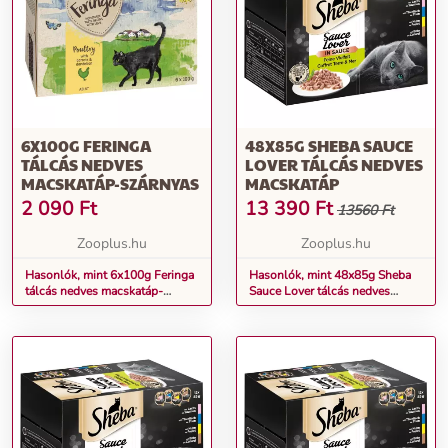
6X100G FERINGA
48X85G SHEBA SAUCE
TÁLCÁS NEDVES
LOVER TÁLCÁS NEDVES
MACSKATÁP-SZÁRNYAS
MACSKATÁP
2 090
Ft
13 390
Ft
13560 Ft
Zooplus.hu
Zooplus.hu
Hasonlók, mint 6x100g Feringa
Hasonlók, mint 48x85g Sheba
tálcás nedves macskatáp-
Sauce Lover tálcás nedves
Szárnyas
macskatáp