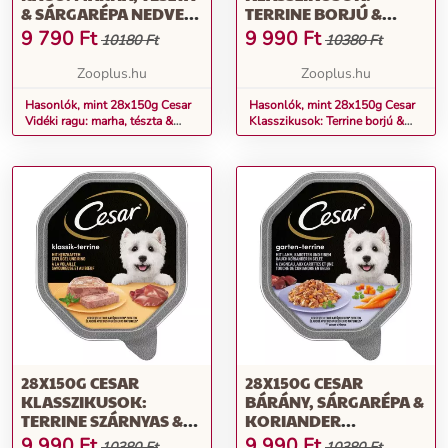
& SÁRGARÉPA NEDVES
TERRINE BORJÚ &
KUTYATÁP
SZÁRNYAS NEDVES
9 790
Ft
9 990
Ft
10180 Ft
10380 Ft
KUTYATÁP
Zooplus.hu
Zooplus.hu
Hasonlók, mint 28x150g Cesar
Hasonlók, mint 28x150g Cesar
Vidéki ragu: marha, tészta &
Klasszikusok: Terrine borjú &
sárgarépa nedves kutyatáp
szárnyas nedves kutyatáp
28X150G CESAR
28X150G CESAR
KLASSZIKUSOK:
BÁRÁNY, SÁRGARÉPA &
TERRINE SZÁRNYAS &
KORIANDER
MARHA NEDVES
ASZPIKBAN NEDVES
9 990
Ft
9 990
Ft
10380 Ft
10380 Ft