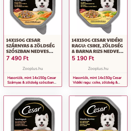
14X150G CESAR
14X150G CESAR VIDÉKI
SZÁRNYAS & ZÖLDSÉG
RAGU: CSIKE, ZÖLDSÉG
SZÓSZBAN NEDVES
& BARNA RIZS NEDVES
KUTYATÁP
KUTYATÁP
7 490
Ft
5 190
Ft
Zooplus.hu
Zooplus.hu
Hasonlók, mint 14x150g Cesar
Hasonlók, mint 14x150g Cesar
Szárnyas & zöldség szószban
Vidéki ragu: csike, zöldség &
nedves kutyatáp
barna rizs nedves kutyatáp