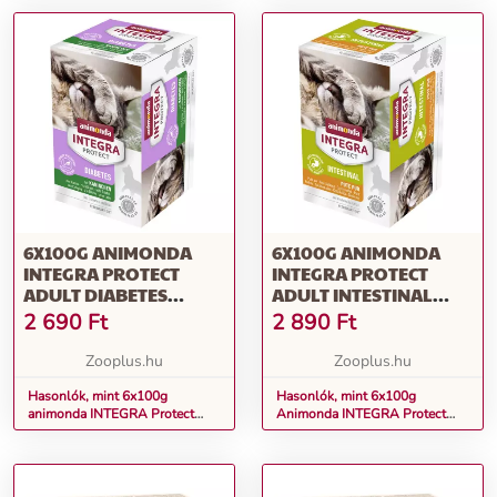
6X100G ANIMONDA
6X100G ANIMONDA
INTEGRA PROTECT
INTEGRA PROTECT
ADULT DIABETES
ADULT INTESTINAL
TÁLCÁS NEDVES
TÁLCÁS NEDVES
2 690
Ft
2 890
Ft
MACSKATÁP-NYÚL
MACSKATÁP-PULYKA
PUR
Zooplus.hu
Zooplus.hu
Hasonlók, mint 6x100g
Hasonlók, mint 6x100g
animonda INTEGRA Protect
Animonda INTEGRA Protect
Adult Diabetes tálcás nedves
Adult Intestinal tálcás nedves
macskatáp-nyúl
macskatáp-pulyka pur