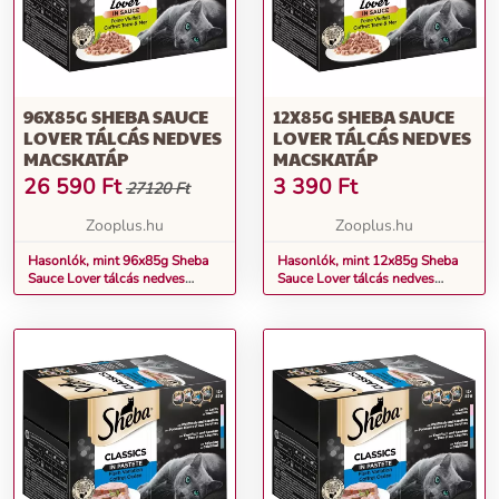
96X85G SHEBA SAUCE
12X85G SHEBA SAUCE
LOVER TÁLCÁS NEDVES
LOVER TÁLCÁS NEDVES
MACSKATÁP
MACSKATÁP
26 590
Ft
3 390
Ft
27120 Ft
Zooplus.hu
Zooplus.hu
Hasonlók, mint 96x85g Sheba
Hasonlók, mint 12x85g Sheba
Sauce Lover tálcás nedves
Sauce Lover tálcás nedves
macskatáp
macskatáp