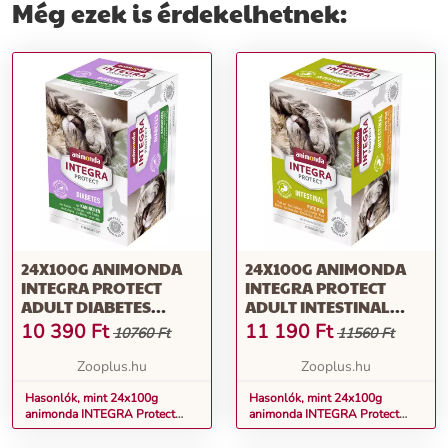
Még ezek is érdekelhetnek:
24X100G ANIMONDA
24X100G ANIMONDA
INTEGRA PROTECT
INTEGRA PROTECT
ADULT DIABETES
ADULT INTESTINAL
TÁLCÁS NEDVES
TÁLCÁS NEDVES
10 390
Ft
11 190
Ft
10760 Ft
11560 Ft
MACSKATÁP-NYÚL
MACSKATÁP-PULYKA
Zooplus.hu
Zooplus.hu
Hasonlók, mint 24x100g
Hasonlók, mint 24x100g
animonda INTEGRA Protect
animonda INTEGRA Protect
Adult Diabetes tálcás nedves
Adult Intestinal tálcás nedves
macskatáp-nyúl
macskatáp-pulyka