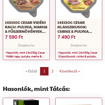
14X150G CESAR VIDÉKI
14X150G CESAR
RAGU: PULYKA, MARHA
KLASSZIKUSOK:
& FŰSZERNÖVÉNYEK
CSIRKE & PULYKA
NEDVES KUTYATÁP
NEDVES KUTYATÁP
7 590
Ft
7 490
Ft
Zooplus.hu
Zooplus.hu
Hasonlók, mint 14x150g Cesar
Hasonlók, mint 14x150g Cesar
Vidéki ragu: pulyka, marha &
Klasszikusok: csirke & pulyka
fűszernövények nedves kutyatáp
nedves kutyatáp
« Előző
1
2
Következő »
Hasonlók, mint Tálcás: