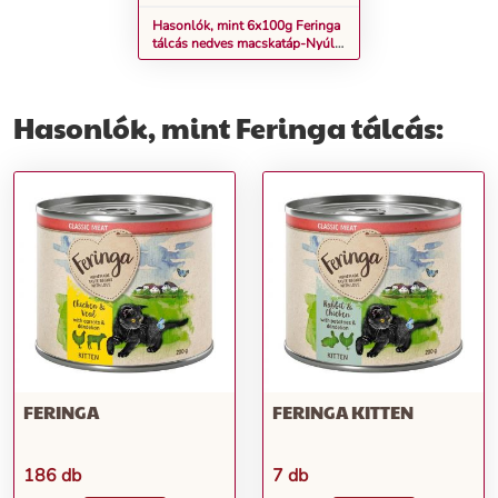
Hasonlók, mint 6x100g Feringa
tálcás nedves macskatáp-Nyúl
& pulyka
Hasonlók, mint Feringa tálcás:
FERINGA
FERINGA KITTEN
186 db
7 db