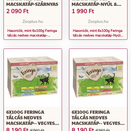
MACSKATÁP-SZÁRNYAS
MACSKATÁP-NYÚL &
PULYKA
2 090
Ft
1 990
Ft
Zooplus.hu
Zooplus.hu
Hasonlók, mint 6x100g Feringa
Hasonlók, mint 6x100g Feringa
tálcás nedves macskatáp-
tálcás nedves macskatáp-Nyúl
Szárnyas
& pulyka
6X100G FERINGA
6X100G FERINGA
TÁLCÁS NEDVES
TÁLCÁS NEDVES
MACSKATÁP-- VEGYES
MACSKATÁP-- VEGYES
CSOMAG I (6 FAJTÁVAL)
CSOMAG II (6 FAJTÁVAL)
8 190
Ft
8 190
Ft
8760 Ft
8760 Ft