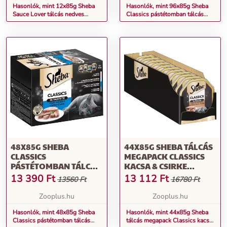
Hasonlók, mint 12x85g Sheba
Hasonlók, mint 96x85g Sheba
Sauce Lover tálcás nedves
Classics pástétomban tálcás
macskatáp
nedves macskatáp
48X85G SHEBA
44X85G SHEBA TÁLCÁS
CLASSICS
MEGAPACK CLASSICS
PÁSTÉTOMBAN TÁLCÁS
KACSA & CSIRKE
NEDVES MACSKATÁP
PÁSTÉTOMBAN NEDVES
13 390
Ft
13 112
Ft
13560 Ft
16780 Ft
MACSKATÁP
Zooplus.hu
Zooplus.hu
Hasonlók, mint 48x85g Sheba
Hasonlók, mint 44x85g Sheba
Classics pástétomban tálcás
tálcás megapack Classics kacsa