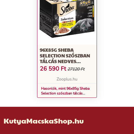
96X85G SHEBA
SELECTION SZÓSZBAN
TÁLCÁS NEDVES
MACSKATÁP
26 590
Ft
27120 Ft
Zooplus.hu
Hasonlók, mint 96x85g Sheba
Selection szószban tálcás
nedves macskatáp
KutyaMacskaShop.hu