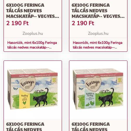
6X100G FERINGA
6X100G FERINGA
TÁLCÁS NEDVES
TÁLCÁS NEDVES
MACSKATÁP-- VEGYES
MACSKATÁP-- VEGYES
CSOMAG II. (6
CSOMAG I. (6 FAJTÁVAL)
2 190
Ft
2 190
Ft
FAJTÁVAL)
Zooplus.hu
Zooplus.hu
Hasonlók, mint 6x100g Feringa
Hasonlók, mint 6x100g Feringa
tálcás nedves macskatáp--
tálcás nedves macskatáp--
Vegyes csomag II. (6 fajtával)
Vegyes csomag I. (6 fajtával)
6X100G FERINGA
6X100G FERINGA
TÁLCÁS NEDVES
TÁLCÁS NEDVES