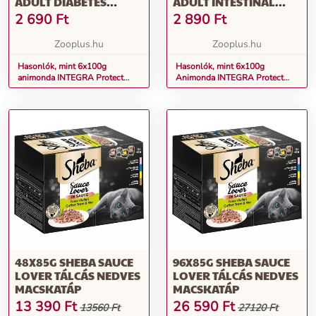
ADULT DIABETES
ADULT INTESTINAL
TÁLCÁS NEDVES
TÁLCÁS NEDVES
2 690
Ft
2 890
Ft
MACSKATÁP-NYÚL
MACSKATÁP-PULYKA
PUR
Zooplus.hu
Zooplus.hu
Hasonlók, mint 6x100g
Hasonlók, mint 6x100g
animonda INTEGRA Protect
Animonda INTEGRA Protect
Adult Diabetes tálcás nedves
Adult Intestinal tálcás nedves
macskatáp-nyúl
macskatáp-pulyka pur
48X85G SHEBA SAUCE
96X85G SHEBA SAUCE
LOVER TÁLCÁS NEDVES
LOVER TÁLCÁS NEDVES
MACSKATÁP
MACSKATÁP
13 390
Ft
26 590
Ft
13560 Ft
27120 Ft