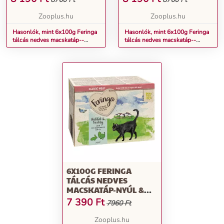
Zooplus.hu
Zooplus.hu
Hasonlók, mint 6x100g Feringa
Hasonlók, mint 6x100g Feringa
tálcás nedves macskatáp--
tálcás nedves macskatáp--
Vegyes csomag I (6 fajtával)
Vegyes csomag II (6 fajtával)
6X100G FERINGA
TÁLCÁS NEDVES
MACSKATÁP-NYÚL &
PULYKA
7 390
Ft
7960 Ft
Zooplus.hu