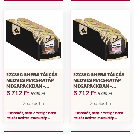
nedves macskatáp
& csirke pástétomban nedves
macskatáp
22X85G SHEBA TÁLCÁS
22X85G SHEBA TÁLCÁS
NEDVES MACSKATÁP
NEDVES MACSKATÁP
MEGAPACKBAN -
MEGAPACKBAN -
CLASSICS
CLASSICS
6 712
Ft
6 712
Ft
8390 Ft
8390 Ft
PÁSTÉTOMBAN KACSA
PÁSTÉTOMBAN LAZAC
& CSIRKE
Zooplus.hu
Zooplus.hu
Hasonlók, mint 22x85g Sheba
Hasonlók, mint 22x85g Sheba
tálcás nedves macskatáp
tálcás nedves macskatáp
megapackban - Classics
megapackban - Classics
pástétomban kacsa & csirke
pástétomban lazac