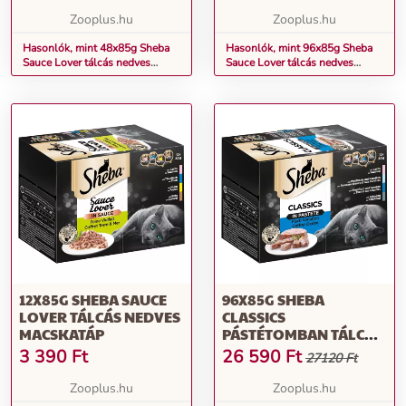
Zooplus.hu
Zooplus.hu
Hasonlók, mint 48x85g Sheba
Hasonlók, mint 96x85g Sheba
Sauce Lover tálcás nedves
Sauce Lover tálcás nedves
macskatáp
macskatáp
12X85G SHEBA SAUCE
96X85G SHEBA
LOVER TÁLCÁS NEDVES
CLASSICS
MACSKATÁP
PÁSTÉTOMBAN TÁLCÁS
NEDVES MACSKATÁP
3 390
Ft
26 590
Ft
27120 Ft
Zooplus.hu
Zooplus.hu