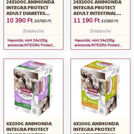
24X100G ANIMONDA
24X100G ANIMONDA
INTEGRA PROTECT
INTEGRA PROTECT
ADULT DIABETES
ADULT INTESTINAL
TÁLCÁS NEDVES
TÁLCÁS NEDVES
10 390
Ft
11 190
Ft
10760 Ft
11560 Ft
MACSKATÁP-NYÚL
MACSKATÁP-PULYKA
Zooplus.hu
Zooplus.hu
Hasonlók, mint 24x100g
Hasonlók, mint 24x100g
animonda INTEGRA Protect
animonda INTEGRA Protect
Adult Diabetes tálcás nedves
Adult Intestinal tálcás nedves
macskatáp-nyúl
macskatáp-pulyka
6X100G ANIMONDA
6X100G ANIMONDA
INTEGRA PROTECT
INTEGRA PROTECT