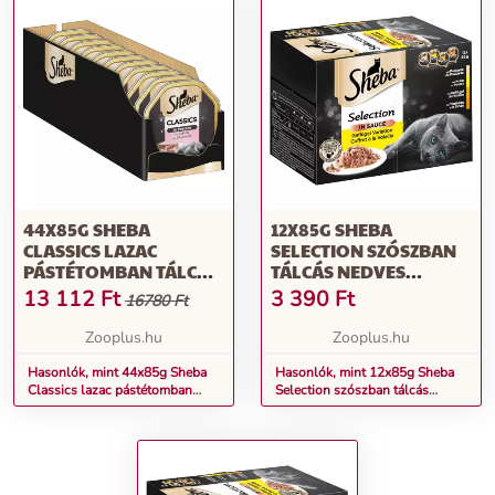
44X85G SHEBA
12X85G SHEBA
CLASSICS LAZAC
SELECTION SZÓSZBAN
PÁSTÉTOMBAN TÁLCÁS
TÁLCÁS NEDVES
NEDVES MACSKATÁP
MACSKATÁP
13 112
Ft
3 390
Ft
16780 Ft
Zooplus.hu
Zooplus.hu
Hasonlók, mint 44x85g Sheba
Hasonlók, mint 12x85g Sheba
Classics lazac pástétomban
Selection szószban tálcás
tálcás nedves macskatáp
nedves macskatáp