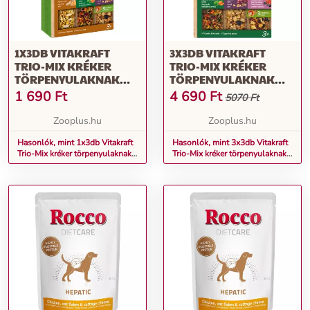
1X3DB VITAKRAFT
3X3DB VITAKRAFT
TRIO-MIX KRÉKER
TRIO-MIX KRÉKER
TÖRPENYULAKNAK
TÖRPENYULAKNAK
KISÁLLATSNACK
KISÁLLATSNACK
1 690
Ft
4 690
Ft
5070 Ft
Zooplus.hu
Zooplus.hu
Hasonlók, mint 1x3db Vitakraft
Hasonlók, mint 3x3db Vitakraft
Trio-Mix kréker törpenyulaknak
Trio-Mix kréker törpenyulaknak
kisállatsnack
kisállatsnack