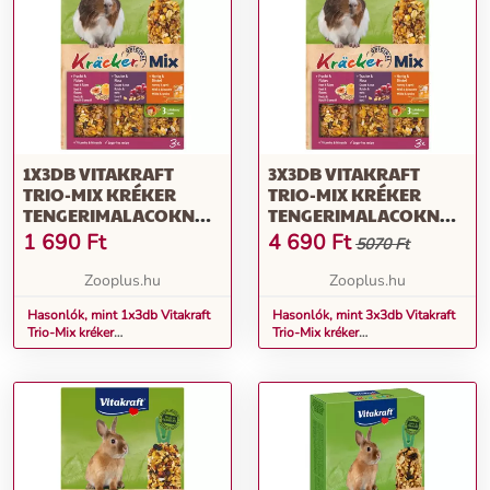
1X3DB VITAKRAFT
3X3DB VITAKRAFT
TRIO-MIX KRÉKER
TRIO-MIX KRÉKER
TENGERIMALACOKNAK
TENGERIMALACOKNAK
KISÁLALTSNACK
KISÁLALTSNACK
1 690
Ft
4 690
Ft
5070 Ft
Zooplus.hu
Zooplus.hu
Hasonlók, mint 1x3db Vitakraft
Hasonlók, mint 3x3db Vitakraft
Trio-Mix kréker
Trio-Mix kréker
tengerimalacoknak kisálaltsnack
tengerimalacoknak kisálaltsnack