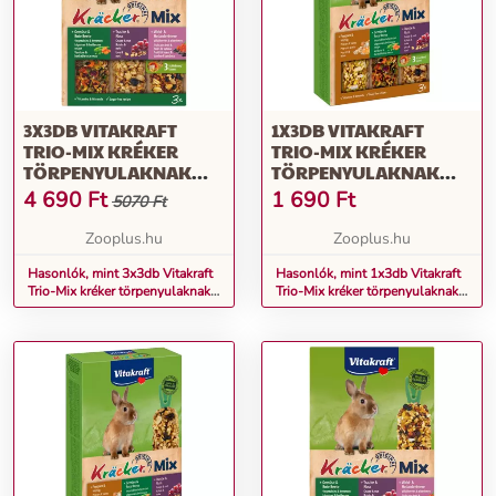
3X3DB VITAKRAFT
1X3DB VITAKRAFT
TRIO-MIX KRÉKER
TRIO-MIX KRÉKER
TÖRPENYULAKNAK
TÖRPENYULAKNAK
KISÁLLATSNACK
KISÁLLATSNACK
4 690
Ft
1 690
Ft
5070 Ft
Zooplus.hu
Zooplus.hu
Hasonlók, mint 3x3db Vitakraft
Hasonlók, mint 1x3db Vitakraft
Trio-Mix kréker törpenyulaknak
Trio-Mix kréker törpenyulaknak
kisállatsnack
kisállatsnack