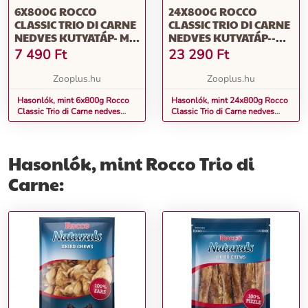
6X800G ROCCO
24X800G ROCCO
CLASSIC TRIO DI CARNE
CLASSIC TRIO DI CARNE
NEDVES KUTYATÁP- MIX
NEDVES KUTYATÁP--
3 VÁLTOZATTAL
MIX 3 VÁLTOZATTAL
7 490
Ft
23 290
Ft
Zooplus.hu
Zooplus.hu
Hasonlók, mint 6x800g Rocco
Hasonlók, mint 24x800g Rocco
Classic Trio di Carne nedves
Classic Trio di Carne nedves
kutyatáp- Mix 3 változattal
kutyatáp-- Mix 3 változattal
Hasonlók, mint Rocco Trio di
Carne: