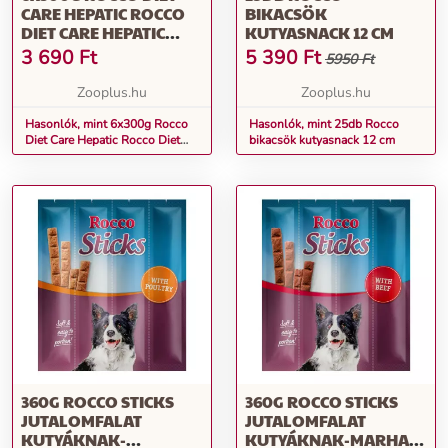
CARE HEPATIC ROCCO
BIKACSÖK
DIET CARE HEPATIC
KUTYASNACK 12 CM
CSIRKE, ZABPEHELY &
3 690
Ft
5 390
Ft
5950 Ft
TÚRÓ TASAKOS
NEDVES KUTYATÁP
Zooplus.hu
Zooplus.hu
Hasonlók, mint 6x300g Rocco
Hasonlók, mint 25db Rocco
Diet Care Hepatic Rocco Diet
bikacsök kutyasnack 12 cm
Care Hepatic csirke, zabpehely &
túró tasakos nedves kutyatáp
360G ROCCO STICKS
360G ROCCO STICKS
JUTALOMFALAT
JUTALOMFALAT
KUTYÁKNAK-
KUTYÁKNAK-MARHA,