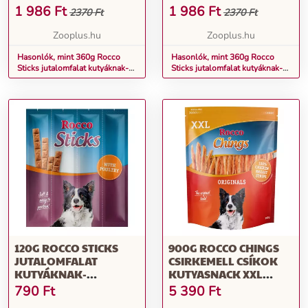
SZÁRNYAS, 36DB
36DB
1 986
Ft
1 986
Ft
2370 Ft
2370 Ft
Zooplus.hu
Zooplus.hu
Hasonlók, mint 360g Rocco
Hasonlók, mint 360g Rocco
Sticks jutalomfalat kutyáknak-
Sticks jutalomfalat kutyáknak-
szárnyas, 36db
marha, 36db
120G ROCCO STICKS
900G ROCCO CHINGS
JUTALOMFALAT
CSIRKEMELL CSÍKOK
KUTYÁKNAK-
KUTYASNACK XXL
SZÁRNYAS, 12DB
CSOMAGBAN
790
Ft
5 390
Ft