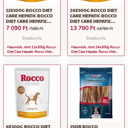
12X300G ROCCO DIET
24X300G ROCCO DIET
CARE HEPATIC ROCCO
CARE HEPATIC ROCCO
DIET CARE HEPATIC
DIET CARE HEPATIC
CSIRKE, ZABPEHELY &
CSIRKE, ZABPEHELY &
7 090
Ft
13 790
Ft
7380 Ft
14760 Ft
TÚRÓ TASAKOS
TÚRÓ TASAKOS
NEDVES KUTYATÁP
NEDVES KUTYATÁP
Zooplus.hu
Zooplus.hu
Hasonlók, mint 12x300g Rocco
Hasonlók, mint 24x300g Rocco
Diet Care Hepatic Rocco Diet
Diet Care Hepatic Rocco Diet
Care Hepatic csirke, zabpehely &
Care Hepatic csirke, zabpehely &
túró tasakos nedves kutyatáp
túró tasakos nedves kutyatáp
6X300G ROCCO DIET
25DB ROCCO