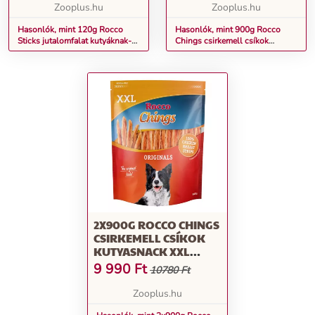
Zooplus.hu
Zooplus.hu
Hasonlók, mint 120g Rocco
Hasonlók, mint 900g Rocco
Sticks jutalomfalat kutyáknak-
Chings csirkemell csíkok
szárnyas, 12db
kutyasnack XXL csomagban
2X900G ROCCO CHINGS
CSIRKEMELL CSÍKOK
KUTYASNACK XXL
CSOMAGBAN
9 990
Ft
10780 Ft
Zooplus.hu