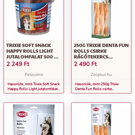
TRIXIE SOFT SNACK
250G TRIXIE DENTA FUN
HAPPY ROLLS LIGHT
ROLLS CSIRKE
JUTALOMFALAT 500 G
RÁGÓTEKERCS
(TRX31498)
KUTYÁKNAK, 3XKB.
2 249
Ft
2 490
Ft
28CM
Petissimo
Zooplus.hu
Hasonlók, mint Trixie Soft Snack
Hasonlók, mint 250g Trixie
Happy Rolls Light jutalomfalat
Denta Fun Rolls csirke
500 g (TRX31498)
rágótekercs kutyáknak, 3xkb.
28cm