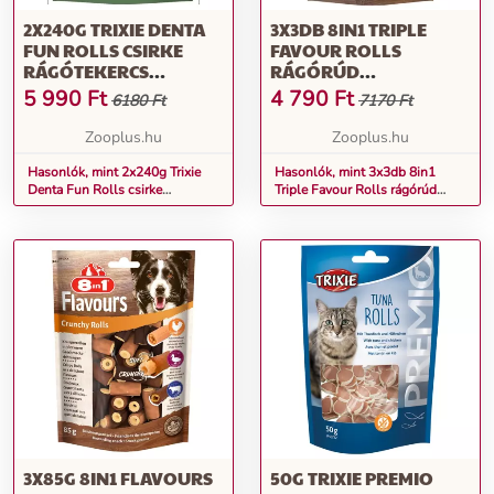
2X240G TRIXIE DENTA
3X3DB 8IN1 TRIPLE
FUN ROLLS CSIRKE
FAVOUR ROLLS
RÁGÓTEKERCS
RÁGÓRÚD
KUTYÁKNAK, 60XKB.
KUTYASNACK 2+1
5 990
Ft
4 790
Ft
6180 Ft
7170 Ft
12CM
INGYEN
Zooplus.hu
Zooplus.hu
Hasonlók, mint 2x240g Trixie
Hasonlók, mint 3x3db 8in1
Denta Fun Rolls csirke
Triple Favour Rolls rágórúd
rágótekercs kutyáknak, 60xkb.
kutyasnack 2+1 ingyen
12cm
3X85G 8IN1 FLAVOURS
50G TRIXIE PREMIO