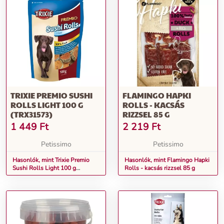
TRIXIE PREMIO SUSHI
FLAMINGO HAPKI
ROLLS LIGHT 100 G
ROLLS - KACSÁS
(TRX31573)
RIZZSEL 85 G
1 449
Ft
2 219
Ft
Petissimo
Petissimo
Hasonlók, mint Trixie Premio
Hasonlók, mint Flamingo Hapki
Sushi Rolls Light 100 g
Rolls - kacsás rizzsel 85 g
(TRX31573)