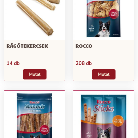
RÁGÓTEKERCSEK
ROCCO
14 db
208 db
Mutat
Mutat