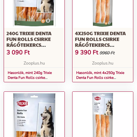
240G TRIXIE DENTA
4X250G TRIXIE DENTA
FUN ROLLS CSIRKE
FUN ROLLS CSIRKE
RÁGÓTEKERCS
RÁGÓTEKERCS
KUTYÁKNAK, 30XKB.
KUTYÁKNAK, 12XKB.
3 090
Ft
9 390
Ft
9960 Ft
12CM
28CM
Zooplus.hu
Zooplus.hu
Hasonlók, mint 240g Trixie
Hasonlók, mint 4x250g Trixie
Denta Fun Rolls csirke
Denta Fun Rolls csirke
rágótekercs kutyáknak, 30xkb.
rágótekercs kutyáknak, 12xkb.
12cm
28cm