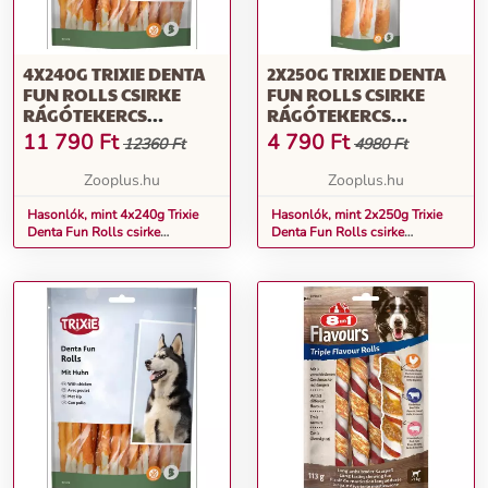
4X240G TRIXIE DENTA
2X250G TRIXIE DENTA
FUN ROLLS CSIRKE
FUN ROLLS CSIRKE
RÁGÓTEKERCS
RÁGÓTEKERCS
KUTYÁKNAK, 120XKB.
KUTYÁKNAK, 6XKB.
11 790
Ft
4 790
Ft
12360 Ft
4980 Ft
12CM
28CM
Zooplus.hu
Zooplus.hu
Hasonlók, mint 4x240g Trixie
Hasonlók, mint 2x250g Trixie
Denta Fun Rolls csirke
Denta Fun Rolls csirke
rágótekercs kutyáknak, 120xkb.
rágótekercs kutyáknak, 6xkb.
12cm
28cm