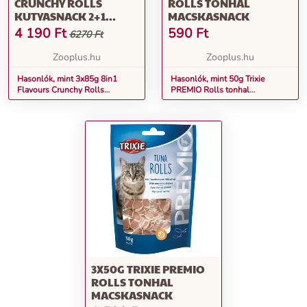
CRUNCHY ROLLS
ROLLS TONHAL
KUTYASNACK 2+1
MACSKASNACK
INGYEN
4 190
Ft
590
Ft
6270 Ft
Zooplus.hu
Zooplus.hu
Hasonlók, mint 3x85g 8in1
Hasonlók, mint 50g Trixie
Flavours Crunchy Rolls
PREMIO Rolls tonhal
kutyasnack 2+1 ingyen
macskasnack
3X50G TRIXIE PREMIO
ROLLS TONHAL
MACSKASNACK