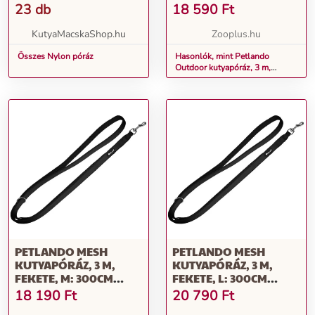
300CM HOSSZÚ, 15MM
23 db
18 590
Ft
SZÉLES
KutyaMacskaShop.hu
Zooplus.hu
Összes Nylon póráz
Hasonlók, mint Petlando
Outdoor kutyapóráz, 3 m,
narancssárga, S: 300cm hosszú,
15mm széles
PETLANDO MESH
PETLANDO MESH
KUTYAPÓRÁZ, 3 M,
KUTYAPÓRÁZ, 3 M,
FEKETE, M: 300CM
FEKETE, L: 300CM
HOSSZÚ, 20MM SZÉLES
HOSSZÚ, 30MM SZÉLES
18 190
Ft
20 790
Ft