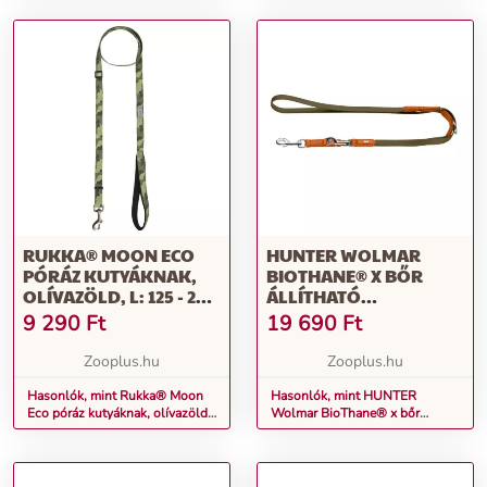
15mm
kékesszürke/fekete
RUKKA® MOON ECO
HUNTER WOLMAR
PÓRÁZ KUTYÁKNAK,
BIOTHANE® X BŐR
OLÍVAZÖLD, L: 125 - 200
ÁLLÍTHATÓ
CM HOSSZÚ, 25 MM
VEZETŐPÓRÁZ
9 290
Ft
19 690
Ft
SZÉLES
KUTYÁKNAK, H200CM
Zooplus.hu
Zooplus.hu
Hasonlók, mint Rukka® Moon
Hasonlók, mint HUNTER
Eco póráz kutyáknak, olívazöld,
Wolmar BioThane® x bőr
L: 125 - 200 cm hosszú, 25 mm
állítható vezetőpóráz kutyáknak,
széles
H200cm