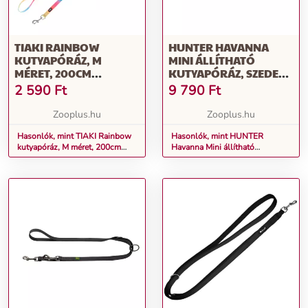
TIAKI RAINBOW
HUNTER HAVANNA
KUTYAPÓRÁZ, M
MINI ÁLLÍTHATÓ
MÉRET, 200CM
KUTYAPÓRÁZ, SZEDER,
HOSSZÚ, 20MM SZÉLES
H 200CM, SZ 15MM
2 590
Ft
9 790
Ft
Zooplus.hu
Zooplus.hu
Hasonlók, mint TIAKI Rainbow
Hasonlók, mint HUNTER
kutyapóráz, M méret, 200cm
Havanna Mini állítható
hosszú, 20mm széles
kutyapóráz, szeder, H 200cm, Sz
15mm