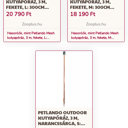
KUTYAPÓRÁZ, 3 M,
KUTYAPÓRÁZ, 3 M,
FEKETE, L: 300CM
FEKETE, M: 300CM
HOSSZÚ, 30MM SZÉLES
HOSSZÚ, 20MM SZÉLES
20 790
Ft
18 190
Ft
Zooplus.hu
Zooplus.hu
Hasonlók, mint Petlando Mesh
Hasonlók, mint Petlando Mesh
kutyapóráz, 3 m, fekete, L:
kutyapóráz, 3 m, fekete, M:
300cm hosszú, 30mm széles
300cm hosszú, 20mm széles
PETLANDO OUTDOOR
KUTYAPÓRÁZ, 3 M,
NARANCSSÁRGA, S: