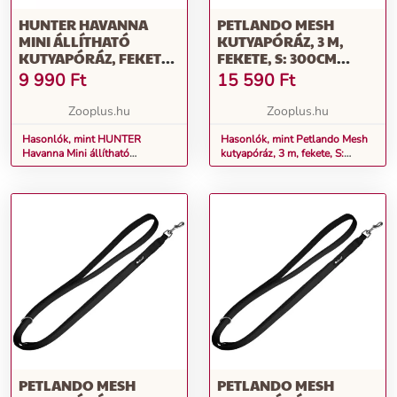
HUNTER HAVANNA
PETLANDO MESH
MINI ÁLLÍTHATÓ
KUTYAPÓRÁZ, 3 M,
KUTYAPÓRÁZ, FEKETE,
FEKETE, S: 300CM
H 200CM, SZ 15MM
HOSSZÚ, 15MM SZÉLES
9 990
Ft
15 590
Ft
Zooplus.hu
Zooplus.hu
Hasonlók, mint HUNTER
Hasonlók, mint Petlando Mesh
Havanna Mini állítható
kutyapóráz, 3 m, fekete, S:
kutyapóráz, fekete, H 200cm, Sz
300cm hosszú, 15mm széles
15mm
PETLANDO MESH
PETLANDO MESH