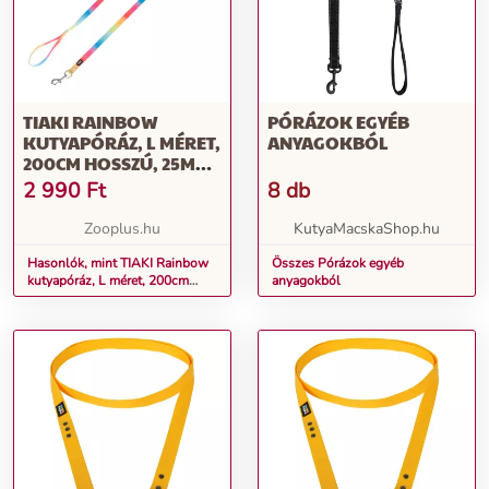
TIAKI RAINBOW
PÓRÁZOK EGYÉB
KUTYAPÓRÁZ, L MÉRET,
ANYAGOKBÓL
200CM HOSSZÚ, 25MM
SZÉLES
2 990
Ft
8 db
Zooplus.hu
KutyaMacskaShop.hu
Hasonlók, mint TIAKI Rainbow
Összes Pórázok egyéb
kutyapóráz, L méret, 200cm
anyagokból
hosszú, 25mm széles