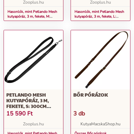
Zooplus.hu
Zooplus.hu
Hasonlók, mint Petlando Mesh
Hasonlók, mint Petlando Mesh
kutyapóráz, 3 m, fekete, M:
kutyapóráz, 3 m, fekete, L:
300cm hosszú, 20mm széles
300cm hosszú, 30mm széles
PETLANDO MESH
BŐR PÓRÁZOK
KUTYAPÓRÁZ, 3 M,
FEKETE, S: 300CM
HOSSZÚ, 15MM SZÉLES
15 590
Ft
3 db
Zooplus.hu
KutyaMacskaShop.hu
Hasonlók, mint Petlando Mesh
Összes Bőr pórázok