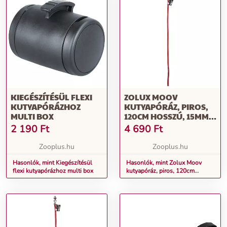
KIEGÉSZÍTÉSÜL FLEXI
ZOLUX MOOV
KUTYAPÓRÁZHOZ
KUTYAPÓRÁZ, PIROS,
MULTI BOX
120CM HOSSZÚ, 15MM
SZÉLES
2 190
Ft
4 690
Ft
Zooplus.hu
Zooplus.hu
Hasonlók, mint Kiegészítésül
Hasonlók, mint Zolux Moov
flexi kutyapórázhoz multi box
kutyapóráz, piros, 120cm
hosszú, 15mm széles