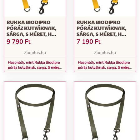
RUKKA BIODIPRO
RUKKA BIODIPRO
PÓRÁZ KUTYÁKNAK,
PÓRÁZ KUTYÁKNAK,
SÁRGA, S MÉRET, H
SÁRGA, S MÉRET, H
180CM, SZ 25MM
180CM, SZ 15MM
9 790
Ft
7 190
Ft
Zooplus.hu
Zooplus.hu
Hasonlók, mint Rukka Biodipro
Hasonlók, mint Rukka Biodipro
póráz kutyáknak, sárga, S méret,
póráz kutyáknak, sárga, S méret,
H 180cm, Sz 25mm
H 180cm, Sz 15mm