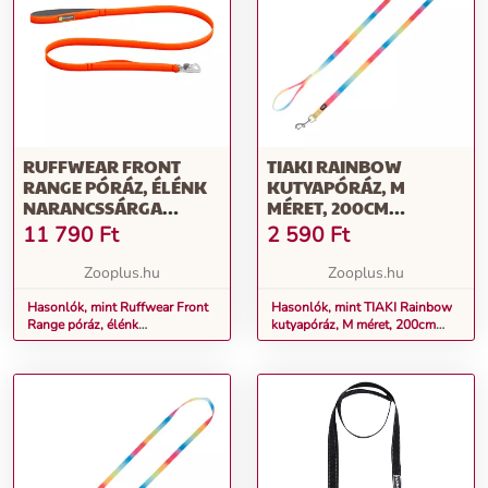
RUFFWEAR FRONT
TIAKI RAINBOW
RANGE PÓRÁZ, ÉLÉNK
KUTYAPÓRÁZ, M
NARANCSSÁRGA
MÉRET, 200CM
KUTYÁKNAK - 150 CM
HOSSZÚ, 20MM SZÉLES
11 790
Ft
2 590
Ft
HOSSZÚ, 19 MM SZÉLES
Zooplus.hu
Zooplus.hu
Hasonlók, mint Ruffwear Front
Hasonlók, mint TIAKI Rainbow
Range póráz, élénk
kutyapóráz, M méret, 200cm
narancssárga kutyáknak - 150
hosszú, 20mm széles
cm hosszú, 19 mm széles