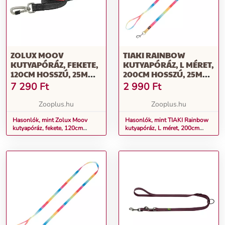
ZOLUX MOOV
TIAKI RAINBOW
KUTYAPÓRÁZ, FEKETE,
KUTYAPÓRÁZ, L MÉRET,
120CM HOSSZÚ, 25MM
200CM HOSSZÚ, 25MM
SZÉLES
SZÉLES
7 290
Ft
2 990
Ft
Zooplus.hu
Zooplus.hu
Hasonlók, mint Zolux Moov
Hasonlók, mint TIAKI Rainbow
kutyapóráz, fekete, 120cm
kutyapóráz, L méret, 200cm
hosszú, 25mm széles
hosszú, 25mm széles