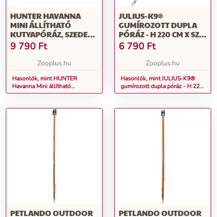
HUNTER HAVANNA
JULIUS-K9®
MINI ÁLLÍTHATÓ
GUMÍROZOTT DUPLA
KUTYAPÓRÁZ, SZEDER,
PÓRÁZ - H 220 CM X SZ
H 200CM, SZ 15MM
20 MM, MAX. 50 KG-IG
9 790
Ft
6 790
Ft
Zooplus.hu
Zooplus.hu
Hasonlók, mint HUNTER
Hasonlók, mint JULIUS-K9®
Havanna Mini állítható
gumírozott dupla póráz - H 220
kutyapóráz, szeder, H 200cm, Sz
cm x Sz 20 mm, max. 50 kg-ig
15mm
PETLANDO OUTDOOR
PETLANDO OUTDOOR