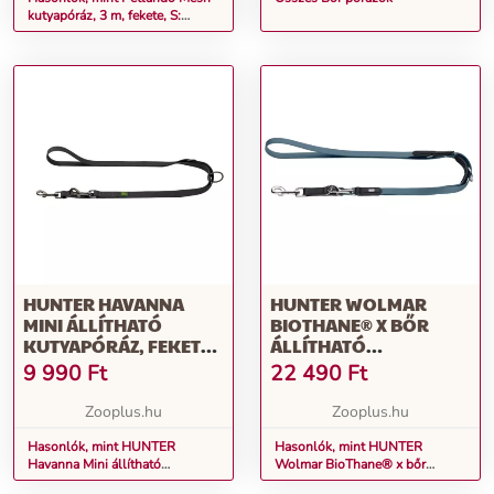
kutyapóráz, 3 m, fekete, S:
300cm hosszú, 15mm széles
HUNTER HAVANNA
HUNTER WOLMAR
MINI ÁLLÍTHATÓ
BIOTHANE® X BŐR
KUTYAPÓRÁZ, FEKETE,
ÁLLÍTHATÓ
H 200CM, SZ 15MM
VEZETŐPÓRÁZ
9 990
Ft
22 490
Ft
KUTYÁKNAK,
KÉKESSZÜRKE/FEKETE
Zooplus.hu
Zooplus.hu
Hasonlók, mint HUNTER
Hasonlók, mint HUNTER
Havanna Mini állítható
Wolmar BioThane® x bőr
kutyapóráz, fekete, H 200cm, Sz
állítható vezetőpóráz kutyáknak,