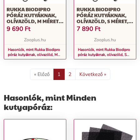
RUKKA BIODIPRO
RUKKA BIODIPRO
PÓRÁZ KUTYÁKNAK,
PÓRÁZ KUTYÁKNAK,
OLÍVAZÖLD, M MÉRET,
OLÍVAZÖLD, S MÉRET, H
H 180CM, SZ 25MM
180CM, SZ 15MM
9 690
Ft
7 890
Ft
Zooplus.hu
Zooplus.hu
Hasonlók, mint Rukka Biodipro
Hasonlók, mint Rukka Biodipro
póráz kutyáknak, olívazöld, M
póráz kutyáknak, olívazöld, S
méret, H 180cm, Sz 25mm
méret, H 180cm, Sz 15mm
« Előző
1
2
Következő »
Hasonlók, mint Minden
kutyapóráz: