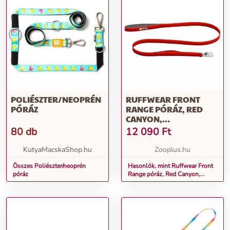
POLIÉSZTER/NEOPRÉN
RUFFWEAR FRONT
PÓRÁZ
RANGE PÓRÁZ, RED
CANYON,
H150CMXSZ20MM,
80 db
12 090
Ft
KUTYA
KutyaMacskaShop.hu
Zooplus.hu
Összes Poliészter/neoprén
Hasonlók, mint Ruffwear Front
póráz
Range póráz, Red Canyon,
H150cmxSz20mm, kutya