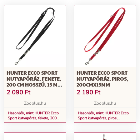
HUNTER ECCO SPORT
HUNTER ECCO SPORT
KUTYAPÓRÁZ, FEKETE,
KUTYAPÓRÁZ, PIROS,
200 CM HOSSZÚ, 15 MM
200CMX15MM
SZÉLES
2 090
Ft
2 190
Ft
Zooplus.hu
Zooplus.hu
Hasonlók, mint HUNTER Ecco
Hasonlók, mint HUNTER Ecco
Sport kutyapóráz, fekete, 200
Sport kutyapóráz, piros,
cm hosszú, 15 mm széles
200cmx15mm