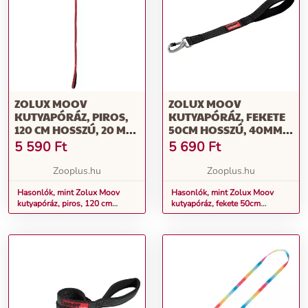
ZOLUX MOOV
ZOLUX MOOV
KUTYAPÓRÁZ, PIROS,
KUTYAPÓRÁZ, FEKETE
120 CM HOSSZÚ, 20 MM
50CM HOSSZÚ, 40MM
SZÉLES
SZÉLES
5 590
Ft
5 690
Ft
Zooplus.hu
Zooplus.hu
Hasonlók, mint Zolux Moov
Hasonlók, mint Zolux Moov
kutyapóráz, piros, 120 cm
kutyapóráz, fekete 50cm
hosszú, 20 mm széles
hosszú, 40mm széles