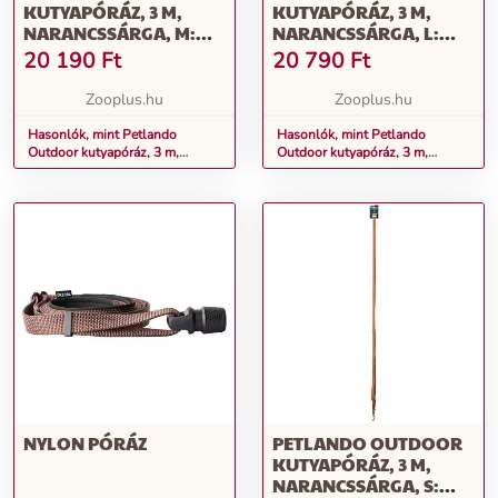
KUTYAPÓRÁZ, 3 M,
KUTYAPÓRÁZ, 3 M,
NARANCSSÁRGA, M:
NARANCSSÁRGA, L:
300CM HOSSZÚ, 20MM
300CM HOSSZÚ, 30MM
20 190
Ft
20 790
Ft
SZÉLES
Zooplus.hu
Zooplus.hu
Hasonlók, mint Petlando
Hasonlók, mint Petlando
Outdoor kutyapóráz, 3 m,
Outdoor kutyapóráz, 3 m,
narancssárga, M: 300cm
narancssárga, L: 300cm hosszú,
hosszú, 20mm
30mm széles
NYLON PÓRÁZ
PETLANDO OUTDOOR
KUTYAPÓRÁZ, 3 M,
NARANCSSÁRGA, S: