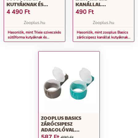
KUTYÁKNAK ÉS
KANÁLLAL
MACSKÁKNAK - H 38 X
KUTYÁKNAK,
4 490
Ft
490
Ft
SZ 28 CM
MACSKÁKNAK - 1 DB
Zooplus.hu
Zooplus.hu
Hasonlók, mint Trixie szivecskés
Hasonlók, mint zooplus Basics
sütőforma kutyáknak és
zárócsipesz kanállal kutyáknak,
macskáknak - H 38 x Sz 28 cm
macskáknak - 1 db
ZOOPLUS BASICS
ZÁRÓCSIPESZ
ADAGOLÓVAL
KUTYÁKNAK,
587
Ft
690 Ft