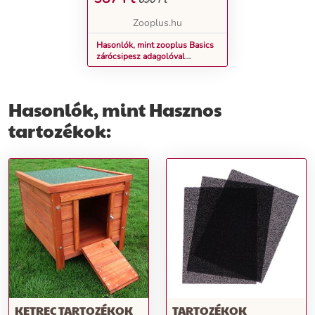
MACSKÁKNAK - 2
DARAB
Zooplus.hu
Hasonlók, mint zooplus Basics
zárócsipesz adagolóval
kutyáknak, macskáknak - 2
darab
Hasonlók, mint Hasznos
tartozékok:
KETREC TARTOZÉKOK
TARTOZÉKOK