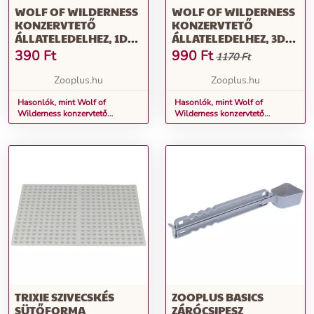
WOLF OF WILDERNESS
WOLF OF WILDERNESS
KONZERVTETŐ
KONZERVTETŐ
ÁLLATELEDELHEZ, 1DB,
ÁLLATELEDELHEZ, 3DB,
Ø 7,5 CM (400 G) + Ø 10
Ø 7,5 CM (400 G) + Ø 10
390
Ft
990
Ft
1170 Ft
CM (800 G)
CM (800 G)
Zooplus.hu
Zooplus.hu
Hasonlók, mint Wolf of
Hasonlók, mint Wolf of
Wilderness konzervtető
Wilderness konzervtető
állateledelhez, 1db, Ø 7,5 cm
állateledelhez, 3db, Ø 7,5 cm
(400 g) + Ø 10 cm (800 g)
(400 g) + Ø 10 cm (800 g)
TRIXIE SZIVECSKÉS
ZOOPLUS BASICS
SÜTŐFORMA
ZÁRÓCSIPESZ