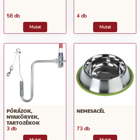
58 db
4 db
Mutat
Mutat
PÓRÁZOK,
NEMESACÉL
NYAKÖRVEK,
TARTOZÉKOK
3 db
73 db
Mutat
Mutat