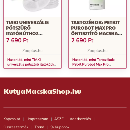
TIAKI UNIVERZÁLIS
TARTOZÉKOK: PETKIT
PÓTSZŰRŐ
PUROBOT MAX PRO
ITATÓKÚTHOZ
ÖNTISZTÍTÓ MACSKA
TARTOZÉKOK, 6DB
WC-HEZ 20DB
7 690
Ft
2 690
Ft
SZEMETESZSÁK
Zooplus.hu
Zooplus.hu
Hasonlók, mint TIAKI
Hasonlók, mint Tartozékok:
univerzális pótszűrő itatókúthoz
Petkit Purobot Max Pro
tartozékok, 6db
öntisztító macska WC-hez 20db
szemeteszsák
KutyaMacskaShop.hu
Kapcsolat
Impresszum
ÁSZF
Adatkezelés
Összes termék
Trend
% Kuponok