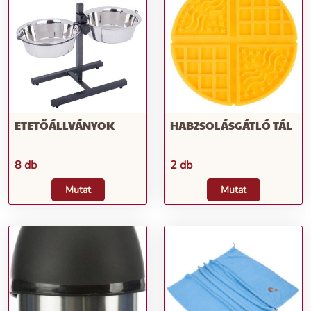
ETETŐÁLLVÁNYOK
HABZSOLÁSGÁTLÓ TÁL
8 db
2 db
Mutat
Mutat