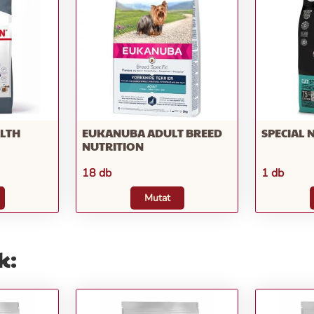
ALTH
EUKANUBA ADULT BREED
SPECIAL 
NUTRITION
18 db
1 db
Mutat
k: