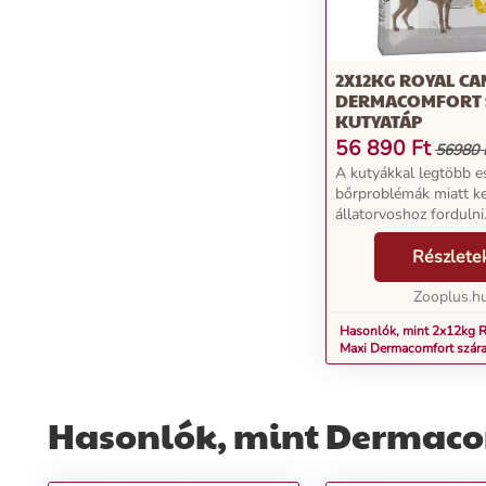
2X12KG ROYAL CA
DERMACOMFORT 
KUTYATÁP
56 890
Ft
56980 
A kutyákkal legtöbb e
bőrproblémák miatt ke
állatorvoshoz fordulni
háziállatát érzékeny b
ápolására és egészsé
Részlete
megőrzésére speciális
kifejlesztett, jó minős
Zooplus.h
tápanyago...
Hasonlók, mint 2x12kg R
Maxi Dermacomfort szára
Hasonlók, mint Dermaco