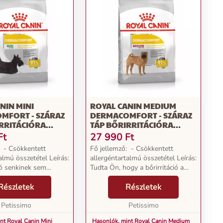
NIN MINI
ROYAL CANIN MEDIUM
MFORT - SZÁRAZ
DERMACOMFORT - SZÁRAZ
RRITÁCIÓRA
TÁP BŐRIRRITÁCIÓRA
, KISTESTŰ
HAJLAMOS, KÖZEPES
Ft
27 990
Ft
KUTYÁK RÉSZÉRE
TESTŰ FELNŐTT KUTYÁK
: - Csökkentett
Fő jellemző: - Csökkentett
RÉSZÉRE 12 KG
almú összetétel Leírás:
allergéntartalmú összetétel Leírás:
ió senkinek sem
Tudta Ön, hogy a bőrirritáció a
gy az Ön kutyájának
leggyakoribb oka annak, hogy a
n, hogy a bőrirritáció
Részletek
kutyákat állatorvoshoz viszik? Az
Részletek
mú oka annak, hogy a
érzékeny, viszketeg bőr
Petissimo
vakarózáshoz ve...
Petissimo
nt Royal Canin Mini
Hasonlók, mint Royal Canin Medium