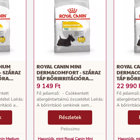
DIUM
ROYAL CANIN MINI
ROYAL CA
 SZÁRAZ
DERMACOMFORT - SZÁRAZ
DERMACO
IÓRA
TÁP BŐRIRRITÁCIÓRA
TÁP BŐRI
PES
HAJLAMOS, KISTESTŰ
HAJLAMOS
9 149
Ft
22 990
KUTYÁK
FELNŐTT KUTYÁK RÉSZÉRE
FELNŐTT 
ntett
Fő jellemző: - Csökkentett
Fő jellemző
3 KG
8 KG
tétel Leírás:
allergéntartalmú összetétel Leírás:
allergéntart
ritáció a
A bőrirritáció senkinek sem
A bőrirritác
k, hogy a
kellemes, így az Ön kutyájának
kellemes, í
 viszik? Az
k
sem. Tudta Ön, hogy a bőrirritáció
Részletek
sem. Tudta Ö
r
az első számú oka annak, hogy a
az első szá
kutyákat á...
Petissimo
kutyákat á...
anin Medium
Hasonlók, mint Royal Canin Mini
Hasonlók, mi