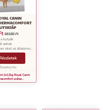
OYAL CANIN
 DERMACOMFORT
KUTYATÁP
Ft
56180 Ft
 a kutyák
ái adnak
an okot az állatorvos
e? Az érzékeny,
 miatt kutyája gyakran
Részletek
 Mindez
ket, majd
Zooplus.hu
ket okozhat n...
nt 2x12kg Royal Canin
acomfort száraz