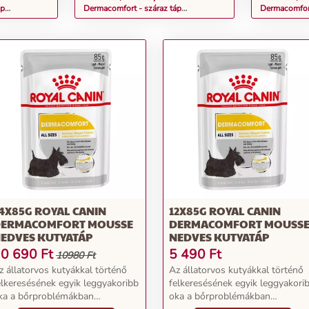
áp
Dermacomfort - száraz táp
Dermacomfort
közepes testű
bőrirritációra hajlamos, kistestű
bőrirritációr
kg
felnőtt kutyák részére 3 kg
felnőtt kutyá
4X85G ROYAL CANIN
12X85G ROYAL CANIN
ERMACOMFORT MOUSSE
DERMACOMFORT MOUSS
EDVES KUTYATÁP
NEDVES KUTYATÁP
0 690
Ft
5 490
Ft
10980 Ft
z állatorvos kutyákkal történő
Az állatorvos kutyákkal történő
elkeresésének egyik leggyakoribb
felkeresésének egyik leggyakori
ka a bőrproblémákban
oka a bőrproblémákban