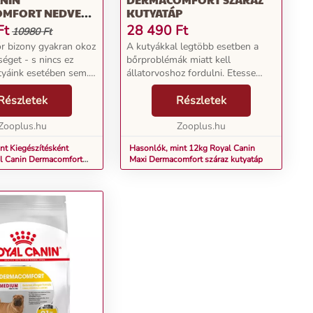
MFORT NEDVES
KUTYATÁP
P
Ft
28 490
Ft
10980 Ft
bőr bizony gyakran okoz
A kutyákkal legtöbb esetben a
éget - s nincs ez
bőrproblémák miatt kell
yáink esetében sem.
állatorvoshoz fordulni. Etesse
 a legtöbbször
háziállatát érzékeny bőrének
kkal fordulnak
Részletek
ápolására és egészségének
Részletek
oz? Egy érzékeny
megőrzésére speciálisan
felület odá...
Zooplus.hu
kifejlesztett, jó minőségű
Zooplus.hu
tápanyago...
nt Kiegészítésként
Hasonlók, mint 12kg Royal Canin
l Canin Dermacomfort
Maxi Dermacomfort száraz kutyatáp
táp