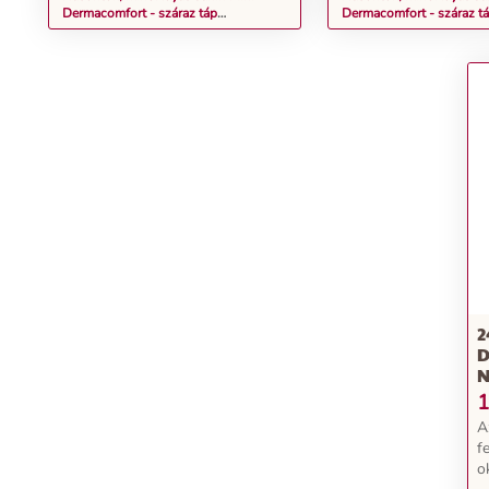
Dermacomfort - száraz táp
Dermacomfort - száraz t
bőrirritációra hajlamos, kistestű
bőrirritációra hajlamos, 
felnőtt kutyák részére 1 kg
felnőtt kutyák részére 3 
2
D
N
1
A
f
o