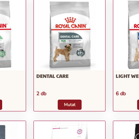
DENTAL CARE
LIGHT WE
2 db
6 db
Mutat