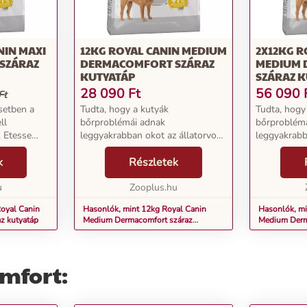
NIN MAXI
12KG ROYAL CANIN MEDIUM
2X12KG R
SZÁRAZ
DERMACOMFORT SZÁRAZ
MEDIUM
KUTYATÁP
SZÁRAZ 
28 090
Ft
56 090
Ft
setben a
Tudta, hogy a kutyák
Tudta, hogy
ll
bőrproblémái adnak
bőrproblém
. Etesse
leggyakrabban okot az állatorvos
leggyakrabb
őrének
felkeresésére? Az érzékeny,
felkeresésér
gének
k
viszkető bőr miatt kutyája gyakran
Részletek
viszkető bőr
an
vakaródzik. Mindez
vakaródzik.
égű
u
bőrsérüléseket, majd
Zooplus.hu
bőrsérülése
szövődményeket okozhat n...
szövődménye
oyal Canin
Hasonlók, mint 12kg Royal Canin
Hasonlók, mi
z kutyatáp
Medium Dermacomfort száraz
Medium Derm
kutyatáp
kutyatáp
mfort: