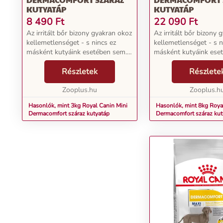
KUTYATÁP
KUTYATÁP
8 490
Ft
22 090
Ft
Az irritált bőr bizony gyakran okoz
Az irritált bőr bizony
kellemetlenséget - s nincs ez
kellemetlenséget - s n
másként kutyáink esetében sem.
másként kutyáink ese
Tudta, hogy a legtöbbször
Tudta, hogy a legtöbb
bőrproblémákkal fordulnak
Részletek
bőrproblémákkal ford
Részlete
állatorvoshoz? Egy érzékeny
állatorvoshoz? Egy ér
viszkető bőrfelület odá...
Zooplus.hu
viszkető bőrfelület odá
Zooplus.h
Hasonlók, mint 3kg Royal Canin Mini
Hasonlók, mint 8kg Roya
Dermacomfort száraz kutyatáp
Dermacomfort száraz kut