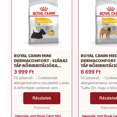
ROYAL CANIN MINI
ROYAL CANIN ME
DERMACOMFORT - SZÁRAZ
DERMACOMFORT -
TÁP BŐRIRRITÁCIÓRA
TÁP BŐRIRRITÁC
HAJLAMOS, KISTESTŰ
HAJLAMOS, KÖZE
3 999
Ft
8 699
Ft
FELNŐTT KUTYÁK RÉSZÉRE
TESTŰ FELNŐTT 
Fő jellemző: - Csökkentett
Fő jellemző: - Csökke
1 KG
RÉSZÉRE 3 KG
allergéntartalmú összetétel Leírás:
allergéntartalmú össze
A bőrirritáció senkinek sem
Tudta Ön, hogy a bőrir
kellemes, így az Ön kutyájának
leggyakoribb oka anna
sem. Tudta Ön, hogy a bőrirritáció
Részletek
kutyákat állatorvoshoz
Részlete
az első számú oka annak, hogy a
érzékeny, viszketeg bő
kutyákat á...
Petissimo
vakarózáshoz ve...
Petissimo
Hasonlók, mint Royal Canin Mini
Hasonlók, mint Royal C