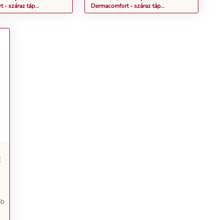
 - száraz táp
Dermacomfort - száraz táp
a hajlamos, kistestű
bőrirritációra hajlamos, közepes testű
k részére 8 kg
felnőtt kutyák részére 12 kg
E
bb