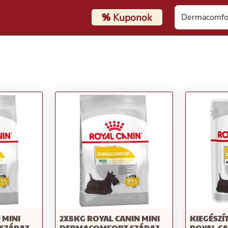
%
Kuponok
 MINI
2X8KG ROYAL CANIN MINI
KIEGÉSZÍ
SZÁRAZ
DERMACOMFORT SZÁRAZ
ROYAL C