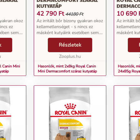
KUTYATÁP
DERMACO
KUTYATÁ
42 790
Ft
10 690
44180 Ft
 gyakran okoz
Az irritált bőr bizony gyakran okoz
Az irritált 
incs ez
kellemetlenséget - s nincs ez
kellemetlens
tében sem.
másként kutyáink esetében sem.
másként kut
ször
Tudta, hogy a legtöbbször
Tudta, hogy
ulnak
k
bőrproblémákkal fordulnak
Részletek
bőrproblémá
zékeny
állatorvoshoz? Egy érzékeny
állatorvosh
...
u
viszkető bőrfelület odá...
Zooplus.hu
viszkető bőr
l Canin Mini
Hasonlók, mint 2x8kg Royal Canin
Hasonlók, mi
yatáp
Mini Dermacomfort száraz kutyatáp
24x85g Roya
nedves kutya