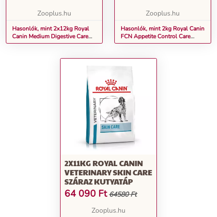
Zooplus.hu
Zooplus.hu
Hasonlók, mint 2x12kg Royal
Hasonlók, mint 2kg Royal Canin
Canin Medium Digestive Care
FCN Appetite Control Care
száraz kutyatáp
száraz macskatáp
2X11KG ROYAL CANIN
VETERINARY SKIN CARE
SZÁRAZ KUTYATÁP
64 090
Ft
64580 Ft
Zooplus.hu