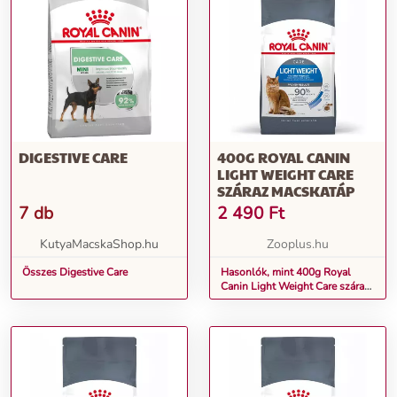
DIGESTIVE CARE
400G ROYAL CANIN
LIGHT WEIGHT CARE
SZÁRAZ MACSKATÁP
7 db
2 490
Ft
KutyaMacskaShop.hu
Zooplus.hu
Összes Digestive Care
Hasonlók, mint 400g Royal
Canin Light Weight Care száraz
macskatáp