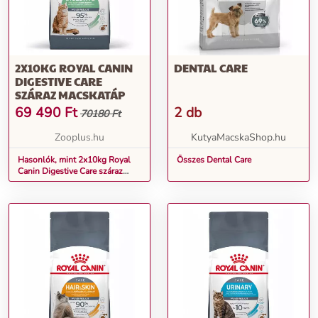
2X10KG ROYAL CANIN
DENTAL CARE
DIGESTIVE CARE
SZÁRAZ MACSKATÁP
69 490
Ft
2 db
70180 Ft
Zooplus.hu
KutyaMacskaShop.hu
Hasonlók, mint 2x10kg Royal
Összes Dental Care
Canin Digestive Care száraz
macskatáp