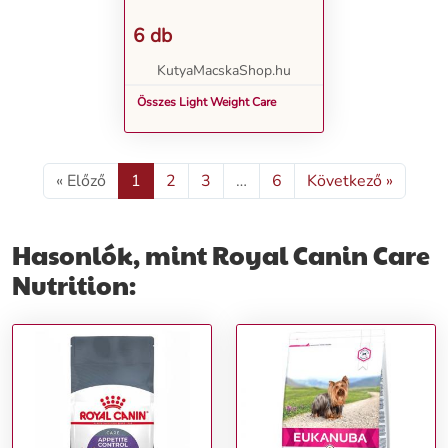
6 db
KutyaMacskaShop.hu
Összes Light Weight Care
« Előző
1
2
3
…
6
Következő »
Hasonlók, mint Royal Canin Care
Nutrition: