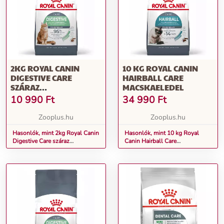
2KG ROYAL CANIN
10 KG ROYAL CANIN
DIGESTIVE CARE
HAIRBALL CARE
SZÁRAZ
MACSKAELEDEL
MACSKAELEDEL
10 990
Ft
34 990
Ft
Zooplus.hu
Zooplus.hu
Hasonlók, mint 2kg Royal Canin
Hasonlók, mint 10 kg Royal
Digestive Care száraz
Canin Hairball Care
macskaeledel
macskaeledel