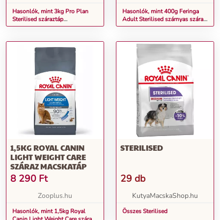
Hasonlók, mint 3kg Pro Plan
Hasonlók, mint 400g Feringa
Sterilised száraztáp
Adult Sterilised szárnyas száraz
ivartalanított macskáknak - Nyúl
macskatáp
1,5KG ROYAL CANIN
STERILISED
LIGHT WEIGHT CARE
SZÁRAZ MACSKATÁP
8 290
Ft
29 db
Zooplus.hu
KutyaMacskaShop.hu
Hasonlók, mint 1,5kg Royal
Összes Sterilised
Canin Light Weight Care száraz