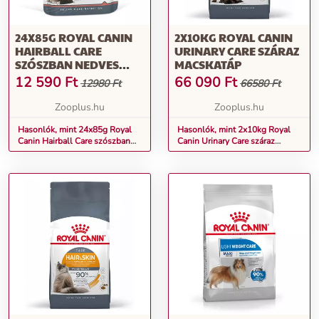
24X85G ROYAL CANIN
2X10KG ROYAL CANIN
HAIRBALL CARE
URINARY CARE SZÁRAZ
SZÓSZBAN NEDVES
MACSKATÁP
MACSKATÁP
12 590
Ft
66 090
Ft
12980 Ft
66580 Ft
Zooplus.hu
Zooplus.hu
Hasonlók, mint 24x85g Royal
Hasonlók, mint 2x10kg Royal
Canin Hairball Care szószban
Canin Urinary Care száraz
nedves macskatáp
macskatáp