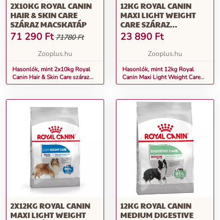
2X10KG ROYAL CANIN
12KG ROYAL CANIN
HAIR & SKIN CARE
MAXI LIGHT WEIGHT
SZÁRAZ MACSKATÁP
CARE SZÁRAZ
KUTYATÁP
71 290
Ft
23 890
Ft
71780 Ft
Zooplus.hu
Zooplus.hu
Hasonlók, mint 2x10kg Royal
Hasonlók, mint 12kg Royal
Canin Hair & Skin Care száraz
Canin Maxi Light Weight Care
macskatáp
száraz kutyatáp
2X12KG ROYAL CANIN
12KG ROYAL CANIN
MAXI LIGHT WEIGHT
MEDIUM DIGESTIVE