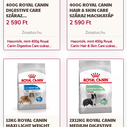
400G ROYAL CANIN
400G ROYAL CANIN
DIGESTIVE CARE
HAIR & SKIN CARE
SZÁRAZ
SZÁRAZ MACSKATÁP
MACSKAELEDEL
2 590
Ft
2 590
Ft
Zooplus.hu
Zooplus.hu
Hasonlók, mint 400g Royal
Hasonlók, mint 400g Royal
Canin Digestive Care száraz
Canin Hair & Skin Care száraz
macskaeledel
macskatáp
12KG ROYAL CANIN
2X12KG ROYAL CANIN
MAXI LIGHT WEIGHT
MEDIUM DIGESTIVE