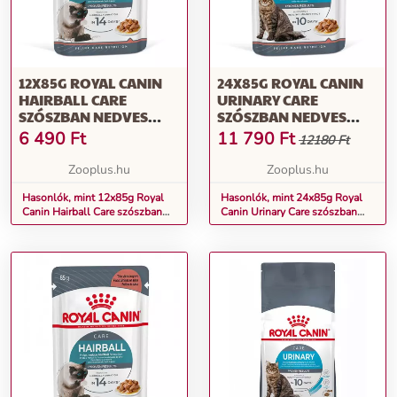
12X85G ROYAL CANIN
24X85G ROYAL CANIN
HAIRBALL CARE
URINARY CARE
SZÓSZBAN NEDVES
SZÓSZBAN NEDVES
MACSKATÁP
MACSKATÁP
6 490
Ft
11 790
Ft
12180 Ft
Zooplus.hu
Zooplus.hu
Hasonlók, mint 12x85g Royal
Hasonlók, mint 24x85g Royal
Canin Hairball Care szószban
Canin Urinary Care szószban
nedves macskatáp
nedves macskatáp