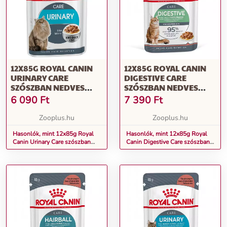
12X85G ROYAL CANIN
12X85G ROYAL CANIN
URINARY CARE
DIGESTIVE CARE
SZÓSZBAN NEDVES
SZÓSZBAN NEDVES
MACSKATÁP
MACSKATÁP
6 090
Ft
7 390
Ft
Zooplus.hu
Zooplus.hu
Hasonlók, mint 12x85g Royal
Hasonlók, mint 12x85g Royal
Canin Urinary Care szószban
Canin Digestive Care szószban
nedves macskatáp
nedves macskatáp