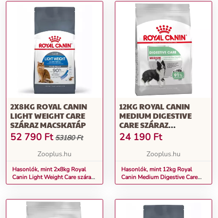
2X8KG ROYAL CANIN
12KG ROYAL CANIN
LIGHT WEIGHT CARE
MEDIUM DIGESTIVE
SZÁRAZ MACSKATÁP
CARE SZÁRAZ
KUTYATÁP
52 790
Ft
24 190
Ft
53180 Ft
Zooplus.hu
Zooplus.hu
Hasonlók, mint 2x8kg Royal
Hasonlók, mint 12kg Royal
Canin Light Weight Care száraz
Canin Medium Digestive Care
macskatáp
száraz kutyatáp