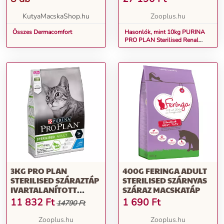
MACSKÁKNAK
KutyaMacskaShop.hu
Zooplus.hu
Összes Dermacomfort
Hasonlók, mint 10kg PURINA
PRO PLAN Sterilised Renal
Plus lazac
száraztápivartalanított
macskáknak
3KG PRO PLAN
400G FERINGA ADULT
STERILISED SZÁRAZTÁP
STERILISED SZÁRNYAS
IVARTALANÍTOTT
SZÁRAZ MACSKATÁP
MACSKÁKNAK - NYÚL
11 832
Ft
1 690
Ft
14790 Ft
Zooplus.hu
Zooplus.hu