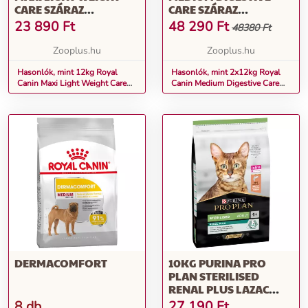
CARE SZÁRAZ
CARE SZÁRAZ
KUTYATÁP
KUTYATÁP
23 890
Ft
48 290
Ft
48380 Ft
Zooplus.hu
Zooplus.hu
Hasonlók, mint 12kg Royal
Hasonlók, mint 2x12kg Royal
Canin Maxi Light Weight Care
Canin Medium Digestive Care
száraz kutyatáp
száraz kutyatáp
DERMACOMFORT
10KG PURINA PRO
PLAN STERILISED
RENAL PLUS LAZAC
SZÁRAZTÁPIVARTALANÍTO
8 db
27 190
Ft