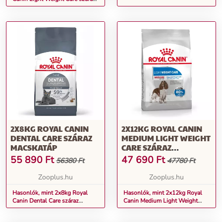
macskatáp
2X8KG ROYAL CANIN
2X12KG ROYAL CANIN
DENTAL CARE SZÁRAZ
MEDIUM LIGHT WEIGHT
MACSKATÁP
CARE SZÁRAZ
KUTYATÁP
55 890
Ft
47 690
Ft
56380 Ft
47780 Ft
Zooplus.hu
Zooplus.hu
Hasonlók, mint 2x8kg Royal
Hasonlók, mint 2x12kg Royal
Canin Dental Care száraz
Canin Medium Light Weight
macskatáp
Care száraz kutyatáp