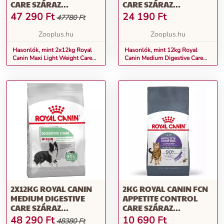
CARE SZÁRAZ
CARE SZÁRAZ
KUTYATÁP
KUTYATÁP
47 290
Ft
24 190
Ft
47780 Ft
Zooplus.hu
Zooplus.hu
Hasonlók, mint 2x12kg Royal
Hasonlók, mint 12kg Royal
Canin Maxi Light Weight Care
Canin Medium Digestive Care
száraz kutyatáp
száraz kutyatáp
2X12KG ROYAL CANIN
2KG ROYAL CANIN FCN
MEDIUM DIGESTIVE
APPETITE CONTROL
CARE SZÁRAZ
CARE SZÁRAZ
KUTYATÁP
MACSKATÁP
48 290
Ft
10 690
Ft
48380 Ft