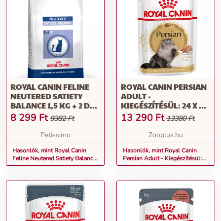
ROYAL CANIN FELINE
ROYAL CANIN PERSIAN
NEUTERED SATIETY
ADULT -
BALANCE 1,5 KG + 2 DB
KIEGÉSZÍTÉSÜL: 24 X 85
ROYAL CANIN
G ROYAL CANIN BREED
8 299
Ft
13 290
Ft
9382 Ft
13380 Ft
NEUTERED BALANCE
PERSIAN NEDVESTÁP
ALUTASAKOS
Petissimo
Zooplus.hu
Hasonlók, mint Royal Canin
Hasonlók, mint Royal Canin
Feline Neutered Satiety Balance
Persian Adult - Kiegészítésül:
1,5 kg + 2 db Royal Canin
24 x 85 g Royal Canin Breed
Neutered Balance alutasakos
Persian nedvestáp