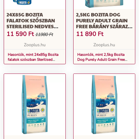
24X85G BOZITA
2,5KG BOZITA DOG
FALATOK SZÓSZBAN
PURELY ADULT GRAIN
STERILISED NEDVES
FREE BÁRÁNY SZÁRAZ
MACSKATÁP - VEGYES
KUTYATÁP
11 590
Ft
11 890
Ft
11980 Ft
CSOMAG
Zooplus.hu
Zooplus.hu
Hasonlók, mint 24x85g Bozita
Hasonlók, mint 2,5kg Bozita
falatok szószban Sterilised
Dog Purely Adult Grain Free
nedves macskatáp - Vegyes
bárány száraz kutyatáp
csomag