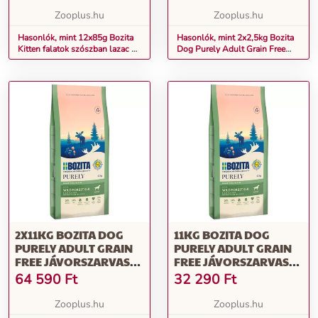
Zooplus.hu
Zooplus.hu
Hasonlók, mint 12x85g Bozita
Hasonlók, mint 2x2,5kg Bozita
Kitten falatok szószban lazac 12
Dog Purely Adult Grain Free
x 85 g nedves macskatáp
jávorszarvas száraz kutyatáp
2X11KG BOZITA DOG
11KG BOZITA DOG
PURELY ADULT GRAIN
PURELY ADULT GRAIN
FREE JÁVORSZARVAS
FREE JÁVORSZARVAS
SZÁRAZ KUTYATÁP
SZÁRAZ KUTYATÁP
64 590
Ft
32 290
Ft
Zooplus.hu
Zooplus.hu