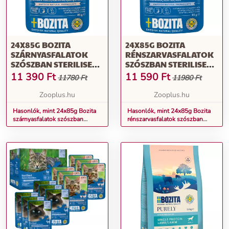
24X85G BOZITA
24X85G BOZITA
SZÁRNYASFALATOK
RÉNSZARVASFALATOK
SZÓSZBAN STERILISED
SZÓSZBAN STERILISED
NEDVES MACSKATÁP
NEDVES MACSKATÁP
11 390
Ft
11 590
Ft
11780 Ft
11980 Ft
Zooplus.hu
Zooplus.hu
Hasonlók, mint 24x85g Bozita
Hasonlók, mint 24x85g Bozita
szárnyasfalatok szószban
rénszarvasfalatok szószban
Sterilised nedves macskatáp
Sterilised nedves macskatáp