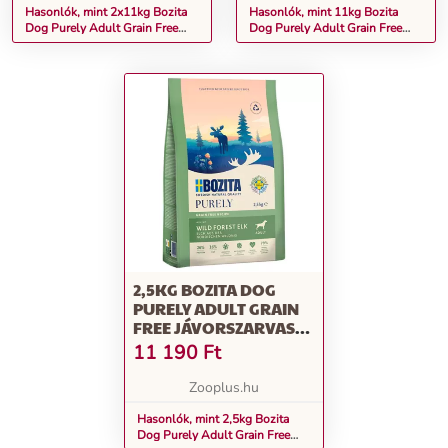
Hasonlók, mint 2x11kg Bozita
Hasonlók, mint 11kg Bozita
Dog Purely Adult Grain Free
Dog Purely Adult Grain Free
jávorszarvas száraz kutyatáp
jávorszarvas száraz kutyatáp
2,5KG BOZITA DOG
PURELY ADULT GRAIN
FREE JÁVORSZARVAS
SZÁRAZ KUTYATÁP
11 190
Ft
Zooplus.hu
Hasonlók, mint 2,5kg Bozita
Dog Purely Adult Grain Free