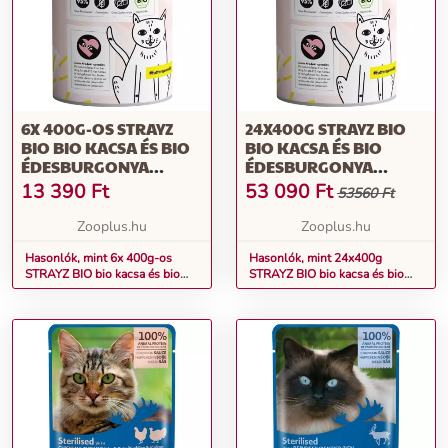
6X 400G-OS STRAYZ
24X400G STRAYZ BIO
BIO BIO KACSA ÉS BIO
BIO KACSA ÉS BIO
ÉDESBURGONYA
ÉDESBURGONYA
NEDVES
NEDVES
13 390
Ft
53 090
Ft
53560 Ft
MACSKAELEDEL
MACSKAELEDEL
KONZERV 6X 400G-OS
KONZERV 24X 400G-OS
Zooplus.hu
Zooplus.hu
STRAYZ BIO KONZERV
STRAYZ BIO KONZERV
Hasonlók, mint 6x 400g-os
BIO KACSA ÉS BIO
Hasonlók, mint 24x400g
STRAYZ BIO bio kacsa és bio
STRAYZ BIO bio kacsa és bio
ÉDESBURGONYA
édesburgonya nedves
édesburgonya nedves
NEDVES MACSKATÁP
macskaeledel konzerv 6x 400g-
macskaeledel konzerv 24x
os STRAYZ BIO konzerv
400g-os STRAYZ BIO konzerv
bio kacsa és bio édesburgonya
nedves macskatáp