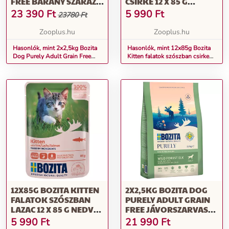
FREE BÁRÁNY SZÁRAZ
CSIRKE 12 X 85 G
KUTYATÁP
NEDVES MACSKATÁP
23 390
Ft
5 990
Ft
23780 Ft
Zooplus.hu
Zooplus.hu
Hasonlók, mint 2x2,5kg Bozita
Hasonlók, mint 12x85g Bozita
Dog Purely Adult Grain Free
Kitten falatok szószban csirke
bárány száraz kutyatáp
12 x 85 g nedves macskatáp
12X85G BOZITA KITTEN
2X2,5KG BOZITA DOG
FALATOK SZÓSZBAN
PURELY ADULT GRAIN
LAZAC 12 X 85 G NEDVES
FREE JÁVORSZARVAS
MACSKATÁP
SZÁRAZ KUTYATÁP
5 990
Ft
21 990
Ft