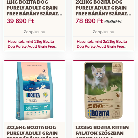
11KG BOZITA DOG
2X11KG BOZITA DOG
PURELY ADULT GRAIN
PURELY ADULT GRAIN
FREE BÁRÁNY SZÁRAZ
FREE BÁRÁNY SZÁRAZ
KUTYATÁP
KUTYATÁP
39 690
Ft
78 890
Ft
79380 Ft
Zooplus.hu
Zooplus.hu
Hasonlók, mint 11kg Bozita
Hasonlók, mint 2x11kg Bozita
Dog Purely Adult Grain Free
Dog Purely Adult Grain Free
bárány száraz kutyatáp
bárány száraz kutyatáp
2X2,5KG BOZITA DOG
12X85G BOZITA KITTEN
PURELY ADULT GRAIN
FALATOK SZÓSZBAN