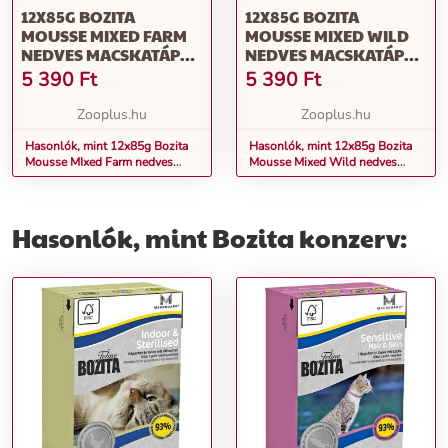
12X85G BOZITA
12X85G BOZITA
MOUSSE MIXED FARM
MOUSSE MIXED WILD
NEDVES MACSKATÁP
NEDVES MACSKATÁP
MIX
MIX
5 390
Ft
5 390
Ft
Zooplus.hu
Zooplus.hu
Hasonlók, mint 12x85g Bozita
Hasonlók, mint 12x85g Bozita
Mousse MIxed Farm nedves
Mousse Mixed Wild nedves
macskatáp mix
macskatáp mix
Hasonlók, mint Bozita konzerv: