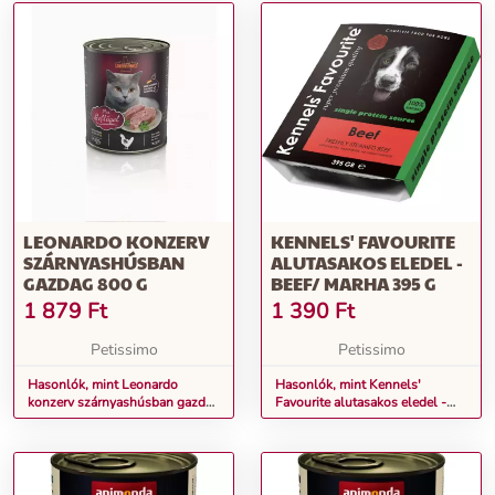
LEONARDO KONZERV
KENNELS' FAVOURITE
SZÁRNYASHÚSBAN
ALUTASAKOS ELEDEL -
GAZDAG 800 G
BEEF/ MARHA 395 G
1 879
Ft
1 390
Ft
Petissimo
Petissimo
Hasonlók, mint Leonardo
Hasonlók, mint Kennels'
konzerv szárnyashúsban gazdag
Favourite alutasakos eledel -
800 g
Beef/ Marha 395 g