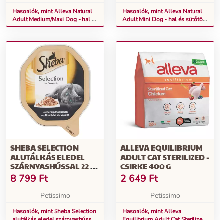
Hasonlók, mint Alleva Natural
Hasonlók, mint Alleva Natural
Adult Medium/Maxi Dog - hal és
Adult Mini Dog - hal és sütőtök
sütőtök 12 kg
12 kg
SHEBA SELECTION
ALLEVA EQUILIBRIUM
ALUTÁLKÁS ELEDEL
ADULT CAT STERILIZED -
SZÁRNYASHÚSSAL 22 X
CSIRKE 400 G
85 G
8 799
Ft
2 649
Ft
Petissimo
Petissimo
Hasonlók, mint Sheba Selection
Hasonlók, mint Alleva
alutálkás eledel szárnyashússal
Equilibrium Adult Cat Sterilized