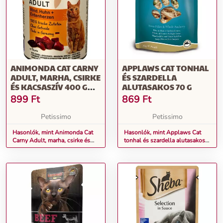
ANIMONDA CAT CARNY
APPLAWS CAT TONHAL
ADULT, MARHA, CSIRKE
ÉS SZARDELLA
ÉS KACSASZÍV 400 G
ALUTASAKOS 70 G
(83722)
899
Ft
869
Ft
Petissimo
Petissimo
Hasonlók, mint Animonda Cat
Hasonlók, mint Applaws Cat
Carny Adult, marha, csirke és
tonhal és szardella alutasakos
kacsaszív 400 g (83722)
70 g