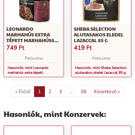
LEONARDO
SHEBA SELECTION
MARHAHÚS EXTRA
ALUTASAKOS ELEDEL
TÉPETT MARHAHÚSSAL
LAZACCAL 85 G
ALUTASAKOS
749
Ft
419
Ft
MACSKAELEDEL 70 G
Petissimo
Petissimo
Hasonlók, mint Leonardo
Hasonlók, mint Sheba Selection
marhahús extra tépett
alutasakos eledel lazaccal 85 g
marhahússal alutasakos
macskaeledel 70 g
« Előző
1
2
3
…
38
Következő »
Hasonlók, mint Konzervek: