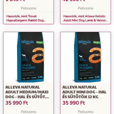
Petissimo
Petissimo
Hasonlók, mint Trovet
Hasonlók, mint Alleva Holistic
Hypoallergenic Rabbit Dog
Adult Mini Dog Lamb & Venison
Konzerv (RRD) 400 g
12 kg
ALLEVA NATURAL
ALLEVA NATURAL
ADULT MEDIUM/MAXI
ADULT MINI DOG - HAL
DOG - HAL ÉS SÜTŐTÖK
ÉS SÜTŐTÖK 12 KG
12 KG
35 990
Ft
35 990
Ft
Petissimo
Petissimo