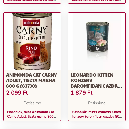
22 x 85 g
- csirke 400 g
ANIMONDA CAT CARNY
LEONARDO KITTEN
ADULT, TISZTA MARHA
KONZERV
800 G (83730)
BAROMFIBAN GAZDAG
800 G
2 099
Ft
1 879
Ft
Petissimo
Petissimo
Hasonlók, mint Animonda Cat
Hasonlók, mint Leonardo Kitten
Carny Adult, tiszta marha 800 g
konzerv baromfiban gazdag 800
(83730)
g