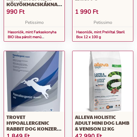
KÖLYÖKMACSKÁKNAK
100 G
990
Ft
1 990
Ft
Petissimo
Petissimo
Hasonlók, mint Farkaskonyha
Hasonlók, mint PreVital Steril
BIO liba párolt menü
Box 12 x 100 g
kölyökmacskáknak 100 g
TROVET
ALLEVA HOLISTIC
HYPOALLERGENIC
ADULT MINI DOG LAMB
RABBIT DOG KONZERV
& VENISON 12 KG
(RRD) 400 G
1 849
Ft
42 990
Ft