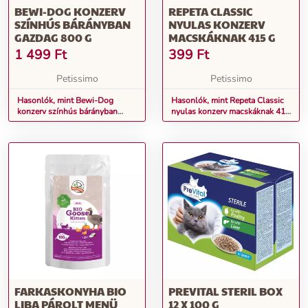
BEWI-DOG KONZERV
REPETA CLASSIC
SZÍNHÚS BÁRÁNYBAN
NYULAS KONZERV
GAZDAG 800 G
MACSKÁKNAK 415 G
1 499
Ft
399
Ft
Petissimo
Petissimo
Hasonlók, mint Bewi-Dog
Hasonlók, mint Repeta Classic
konzerv színhús bárányban
nyulas konzerv macskáknak 415
gazdag 800 g
g
FARKASKONYHA BIO
PREVITAL STERIL BOX
LIBA PÁROLT MENÜ
12 X 100 G