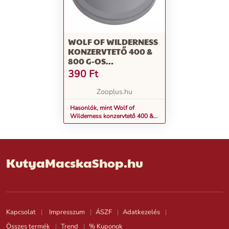
WOLF OF WILDERNESS
KONZERVTETŐ 400 &
800 G-OS
KONZERVEKRE
390
Ft
Zooplus.hu
Hasonlók, mint Wolf of
Wilderness konzervtető 400 &
800 g-os konzervekre
KutyaMacskaShop.hu
Kapcsolat
Impresszum
ÁSZF
Adatkezelés
Összes termék
Trend
% Kuponok