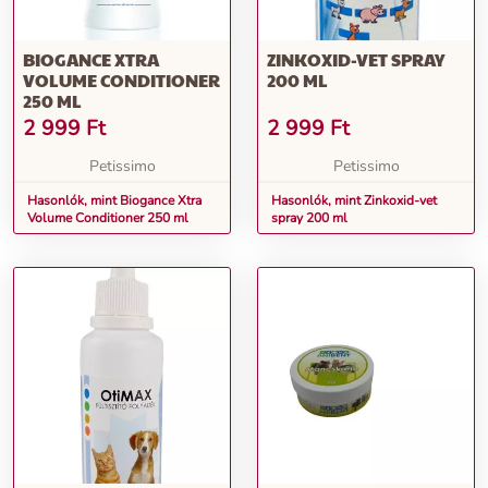
BIOGANCE XTRA
ZINKOXID-VET SPRAY
VOLUME CONDITIONER
200 ML
250 ML
2 999
Ft
2 999
Ft
Petissimo
Petissimo
Hasonlók, mint Biogance Xtra
Hasonlók, mint Zinkoxid-vet
Volume Conditioner 250 ml
spray 200 ml