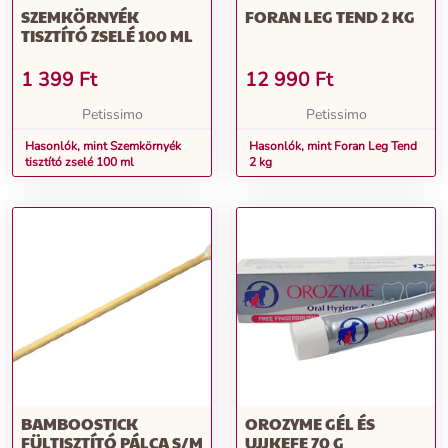
SZEMKÖRNYÉK
FORAN LEG TEND 2 KG
TISZTÍTÓ ZSELÉ 100 ML
1 399
Ft
12 990
Ft
Petissimo
Petissimo
Hasonlók, mint Szemkörnyék
Hasonlók, mint Foran Leg Tend
tisztító zselé 100 ml
2 kg
BAMBOOSTICK
OROZYME GÉL ÉS
FÜLTISZTÍTÓ PÁLCA S/M
UJJKEFE 70 G