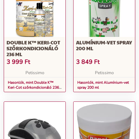
DOUBLE K™ KERI-COT
ALUMÍNIUM-VET SPRAY
SZŐRKONDICIONÁLÓ
200 ML
236 ML
3 999
Ft
3 849
Ft
Petissimo
Petissimo
Hasonlók, mint Double K™
Hasonlók, mint Alumínium-vet
Keri-Cot szőrkondicionáló 236
spray 200 ml
ml