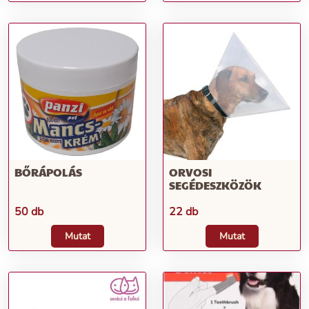
BŐRÁPOLÁS
ORVOSI
SEGÉDESZKÖZÖK
50 db
22 db
Mutat
Mutat