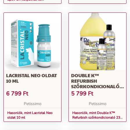
macskáknak 25 x 2 ml
LACRISTAL NEO OLDAT
DOUBLE K™
10 ML
REFURBISH
SZŐRKONDICIONALÓ
236 ML
6 799
Ft
5 799
Ft
Petissimo
Petissimo
Hasonlók, mint Lacristal Neo
Hasonlók, mint Double K™
oldat 10 ml
Refurbish szőrkondicionaló 236
ml