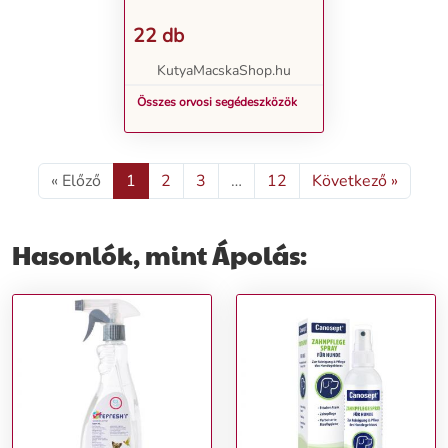
22 db
KutyaMacskaShop.hu
Összes orvosi segédeszközök
« Előző
1
2
3
…
12
Következő »
Hasonlók, mint Ápolás: