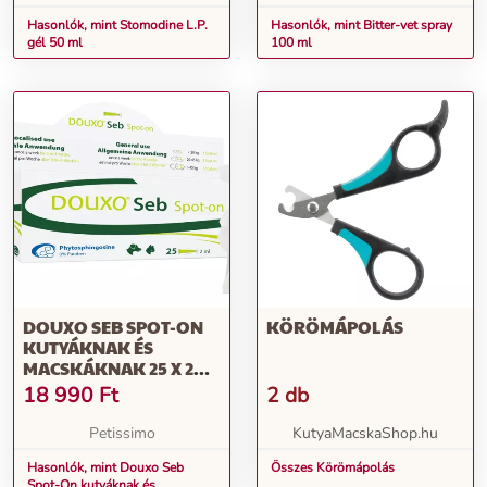
Hasonlók, mint Stomodine L.P.
Hasonlók, mint Bitter-vet spray
gél 50 ml
100 ml
DOUXO SEB SPOT-ON
KÖRÖMÁPOLÁS
KUTYÁKNAK ÉS
MACSKÁKNAK 25 X 2
ML
18 990
Ft
2 db
Petissimo
KutyaMacskaShop.hu
Hasonlók, mint Douxo Seb
Összes Körömápolás
Spot-On kutyáknak és