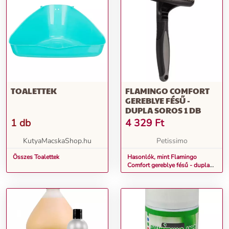
TOALETTEK
FLAMINGO COMFORT
GEREBLYE FÉSŰ -
DUPLA SOROS 1 DB
1 db
4 329
Ft
KutyaMacskaShop.hu
Petissimo
Összes Toalettek
Hasonlók, mint Flamingo
Comfort gereblye fésű - dupla
soros 1 db