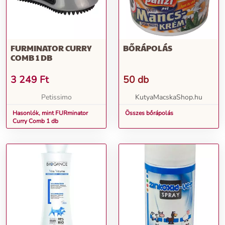
FURMINATOR CURRY
BŐRÁPOLÁS
COMB 1 DB
3 249
Ft
50 db
Petissimo
KutyaMacskaShop.hu
Hasonlók, mint FURminator
Összes bőrápolás
Curry Comb 1 db