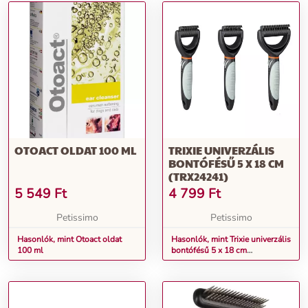
OTOACT OLDAT 100 ML
TRIXIE UNIVERZÁLIS
BONTÓFÉSŰ 5 X 18 CM
(TRX24241)
5 549
Ft
4 799
Ft
Petissimo
Petissimo
Hasonlók, mint Otoact oldat
Hasonlók, mint Trixie univerzális
100 ml
bontófésű 5 x 18 cm
(TRX24241)