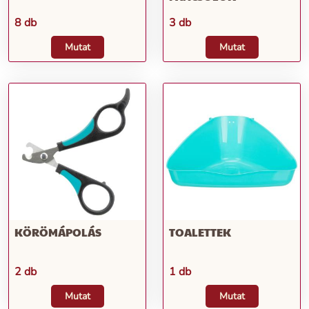
8 db
3 db
Mutat
Mutat
KÖRÖMÁPOLÁS
TOALETTEK
2 db
1 db
Mutat
Mutat