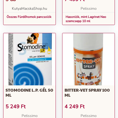
KutyaMacskaShop.hu
Petissimo
Összes Fürdőhomok pancsolók
Hasonlók, mint Lagrinet Neo
szemcsepp 10 ml
STOMODINE L.P. GÉL 50
BITTER-VET SPRAY 100
ML
ML
5 249
Ft
4 249
Ft
Petissimo
Petissimo