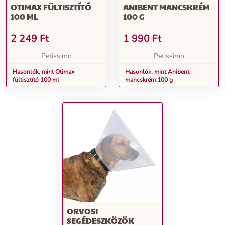
OTIMAX FÜLTISZTÍTÓ
ANIBENT MANCSKRÉM
100 ML
100 G
2 249
Ft
1 990
Ft
Petissimo
Petissimo
Hasonlók, mint Otimax
Hasonlók, mint Anibent
fültisztító 100 ml
mancskrém 100 g
ORVOSI
SEGÉDESZKÖZÖK