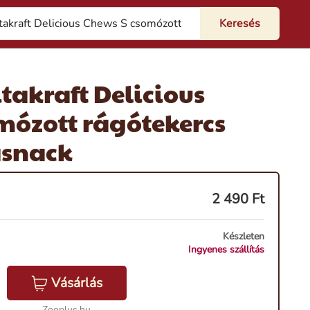
takraft Delicious
mózott rágótekercs
asnack
2 490
Ft
Készleten
Ingyenes szállítás
Vásárlás
Zooplus.hu