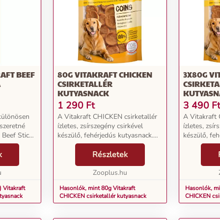
RAFT BEEF
80G VITAKRAFT CHICKEN
3X80G VI
A
CSIRKETALLÉR
CSIRKETA
KUTYASNACK
KUTYASN
1 290
Ft
3 490
F
 különösen
A Vitakraft CHICKEN csirketallér
A Vitakraft
 szeretné
ízletes, zsírszegény csirkével
ízletes, zsí
 Beef Stick
készülő, fehérjedús kutyasnack.
készülő, fe
Ez a snack
Legyen szó akár egy kis étkezések
Legyen szó 
 így
k
közötti, ízletes finomságról vagy
Részletek
közötti, ízl
ámára is
akár dicséretről, a csirketallérok
akár dicséret
u
m...
Zooplus.hu
m...
 Vitakraft
Hasonlók, mint 80g Vitakraft
Hasonlók, mi
utyasnack
CHICKEN csirketallér kutyasnack
CHICKEN csir