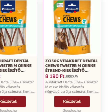
AKRAFT DENTAL
2X150G VITAKRAFT DENTAL
ISTER M CSIRKE
CHEWS TWISTER M CSIRKE
IEGÉSZÍTŐ
ÉTREND-KIEGÉSZÍTŐ
KUTYÁKNAK
ELEDEL KUTYÁKNAK
t
8 190
Ft
8580 Ft
 Dental Chews Twister
A Vitakraft Dental Chews Twister
ális választás
M csirke ideális választás
rátja számára. Ezek a
négylábú barátja számára. Ezek a
savart rágórudak
trükkösen csavart rágórudak
habőrből készülnek
Részletek
kemény marhabőrből készülnek
Részletek
rkehússal töltöttek.
és finom csirkehússal töltöttek.
om rág...
Zooplus.hu
Nemcsak finom rág...
Zooplus.hu