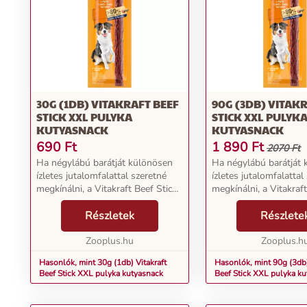
30G (1DB) VITAKRAFT BEEF
90G (3DB) VITAK
STICK XXL PULYKA
STICK XXL PULYK
KUTYASNACK
KUTYASNACK
690
Ft
1 890
Ft
2070 Ft
Ha négylábú barátját különösen
Ha négylábú barátját
ízletes jutalomfalattal szeretné
ízletes jutalomfalattal
megkínálni, a Vitakraft Beef Stick
megkínálni, a Vitakraft
XXL remek választás. Ez a snack
XXL remek választás. 
nem csak extra nagy, s így
Részletek
nem csak extra nagy, s
Részlete
méretesebb kutyák számára is
méretesebb kutyák sz
ideális, hane...
Zooplus.hu
ideális, hane...
Zooplus.h
Hasonlók, mint 30g (1db) Vitakraft
Hasonlók, mint 90g (3db)
Beef Stick XXL pulyka kutyasnack
Beef Stick XXL pulyka k