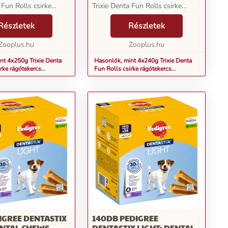
 Fun Rolls csirke
Trixie Denta Fun Rolls csirke
k lehetővé teszik ezt!
rágótekercsek lehetővé teszik ezt!
rudacskák nemcsak
Részletek
Az ízletes rudacskák nemcsak
Részletek
átja ízlelőbimbóit
négylábú barátja ízlelőbimbóit
ha...
Zooplus.hu
kényeztetik, ha...
Zooplus.hu
nt 4x250g Trixie Denta
Hasonlók, mint 4x240g Trixie Denta
rke rágótekercs
Fun Rolls csirke rágótekercs
2xkb. 28cm
kutyáknak, 120xkb. 12cm
GREE DENTASTIX
140DB PEDIGREE
ENTAL CHEWS
DENTASTIX LIGHT: DENTAL