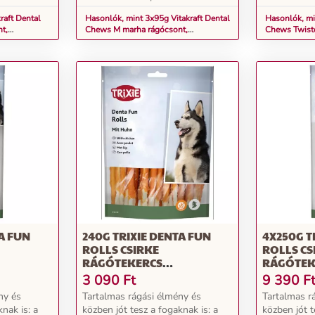
raft Dental
Hasonlók, mint 3x95g Vitakraft Dental
Hasonlók, mi
t,
Chews M marha rágócsont,
Chews Twiste
kutyasnack
kiegészítő el
A FUN
240G TRIXIE DENTA FUN
4X250G T
ROLLS CSIRKE
ROLLS CS
RÁGÓTEKERCS
RÁGÓTEK
B. 28CM
KUTYÁKNAK, 30XKB. 12CM
KUTYÁKNA
3 090
Ft
9 390
F
ny és
Tartalmas rágási élmény és
Tartalmas r
nak is: a
közben jót tesz a fogaknak is: a
közben jót t