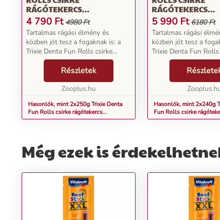
RÁGÓTEKERCS
RÁGÓTEKERCS
KUTYÁKNAK, 6XKB. 28CM
KUTYÁKNAK, 60X
4 790
Ft
5 990
Ft
4980 Ft
6180 Ft
Tartalmas rágási élmény és
Tartalmas rágási élmé
közben jót tesz a fogaknak is: a
közben jót tesz a fogak
Trixie Denta Fun Rolls csirke
Trixie Denta Fun Rolls
rágótekercsek lehetővé teszik ezt!
rágótekercsek lehetővé
Az ízletes rudacskák nemcsak
Részletek
Az ízletes rudacskák 
Részlete
négylábú barátja ízlelőbimbóit
négylábú barátja ízlel
kényeztetik, ha...
Zooplus.hu
kényeztetik, ha...
Zooplus.h
Hasonlók, mint 2x250g Trixie Denta
Hasonlók, mint 2x240g T
Fun Rolls csirke rágótekercs
Fun Rolls csirke rágótek
kutyáknak, 6xkb. 28cm
kutyáknak, 60xkb. 12cm
Még ezek is érdekelhetne