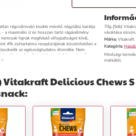
Informá
atlan rágcsálnivaló kisebb méretű négylábú barátja
70g (5db) Vitakr
- a maximális íz és hosszan tartó rágásélmény
vásárlása olcsón,
i nemcsak fajnak megfelelő elfoglaltságot kínál,
Márka:
Vitakraft
mint 4% zsírtartalmú receptúrájának köszönhetően a
Kategória:
Háziál
illeszkedik az egészségtudatos étrendbe. Nem
Minőségi termék
okozókat, színezékeketl és tartósítószereket. Így
 ↓
márkától.
an készülő csemegét.A Vitakraft Delicious Chews S
Kalóriaszegény receptúra: kevesebb, mint 4% zsír,
baFinom kombináció: ropogós marhabőr tiszta
 Vitakraft Delicious Chews 
a hosszú rágásiélmény: a kifinomult tekercselési
laltság, edzi az állkapocs izmait hozzájárulhat a
snack:
ezékek tartósítószerek mellőzésévelMinőség