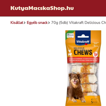
KutyaMacskaShop.hu
Kisállat
Egyéb snack
70g (5db) Vitakraft Delicious C