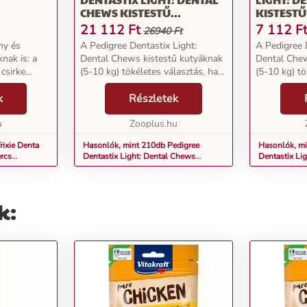
CHEWS KISTESTŰ
KISTESTŰ
KB. 12CM
KUTYÁKNAK (5-10 KG)
10 KG) K
21 112
Ft
7 112
F
26940 Ft
KUTYASNACK - MULTIPACK
MULTIPAC
ny és
A Pedigree Dentastix Light:
A Pedigree 
(210 DARAB)
nak is: a
Dental Chews kistestű kutyáknak
Dental Chew
 csirke
(5-10 kg) tökéletes választás, ha
(5-10 kg) tö
 teszik ezt!
négylábú barátja fogápolásának
négylábú ba
nemcsak
k
támogatására keres megoldást.
Részletek
támogatásár
őbimbóit
Ezek a finomságok nemcsak
Ezek a fin
u
ízletesek, hanem ki...
Zooplus.hu
ízletesek, ha
rixie Denta
Hasonlók, mint 210db Pedigree
Hasonlók, m
ercs
Dentastix Light: Dental Chews
Dentastix Li
kistestű kutyáknak (5-10 kg)
kistestű kuty
kutyasnack - Multipack (210 darab)
kutyasnack -
k: