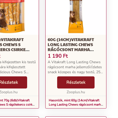
)VITAKRAFT
60G (14CM)VITAKRAFT
S CHEWS S
LONG LASTING CHEWS
ERCS CSIRKE
RÁGÓCSONT MARHA
ACK
KUTYASNACK
t
1 190
Ft
a kifejezetten kis testű
A Vitakraft Long Lasting Chews
ra kifejlesztett
rágócsont marha jellemzői:Ízletes
elicious Chews S
snack közepes és nagy testű, 25
csirke snacket! Ez a
kg feletti kutyáknak100%-ban
ge tiszta csirkehúsba
Részletek
préselt marhabőr: extra ropogós
Részletek
szárított marhabőrből
ízletesIntenzív rágásélmény: a
Zooplus.hu
hosszan tar...
Zooplus.hu
nt 70g (6db)Vitakraft
Hasonlók, mint 60g (14cm)Vitakraft
ews S rágótekercs csirke
Long Lasting Chews rágócsont marha
kutyasnack