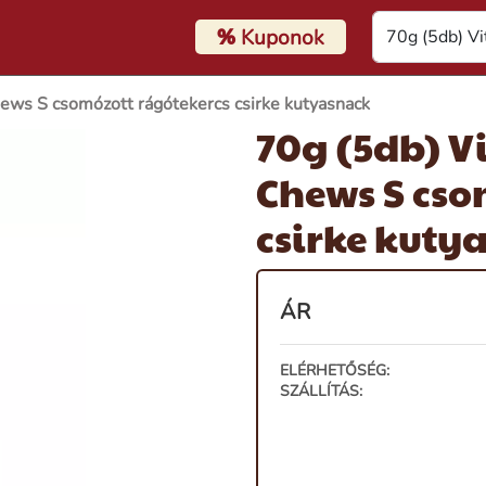
%
Kuponok
hews S csomózott rágótekercs csirke kutyasnack
70g (5db) Vi
Chews S cso
csirke kuty
ÁR
ELÉRHETŐSÉG:
SZÁLLÍTÁS: