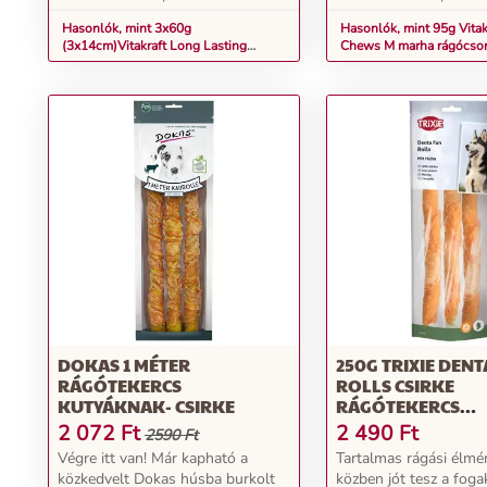
Hasonlók, mint 3x60g
Hasonlók, mint 95g Vitak
(3x14cm)Vitakraft Long Lasting
Chews M marha rágócson
Chews rágócsont marha kutyasnack
kutyasnack
DOKAS 1 MÉTER
250G TRIXIE DENT
RÁGÓTEKERCS
ROLLS CSIRKE
KUTYÁKNAK- CSIRKE
RÁGÓTEKERCS
KUTYÁKNAK, 3XK
2 072
Ft
2 490
Ft
2590 Ft
Végre itt van! Már kapható a
Tartalmas rágási élmé
közkedvelt Dokas húsba burkolt
közben jót tesz a fogak