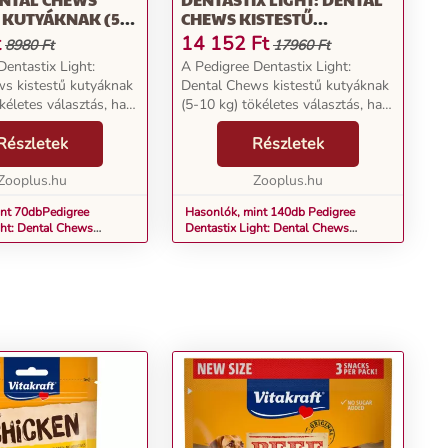
 KUTYÁKNAK (5-
CHEWS KISTESTŰ
UTYASNACK -
KUTYÁKNAK (5-10 KG)
t
14 152
Ft
8980 Ft
17960 Ft
K (70 DARAB)
KUTYASNACK - MULTIPACK
Dentastix Light:
A Pedigree Dentastix Light:
(140 DARAB)
s kistestű kutyáknak
Dental Chews kistestű kutyáknak
kéletes választás, ha
(5-10 kg) tökéletes választás, ha
rátja fogápolásának
négylábú barátja fogápolásának
a keres megoldást.
Részletek
támogatására keres megoldást.
Részletek
omságok nemcsak
Ezek a finomságok nemcsak
nem ki...
Zooplus.hu
ízletesek, hanem ki...
Zooplus.hu
int 70dbPedigree
Hasonlók, mint 140db Pedigree
ght: Dental Chews
Dentastix Light: Dental Chews
áknak (5-10 kg)
kistestű kutyáknak (5-10 kg)
 Multipack (70 darab)
kutyasnack - Multipack (140 darab)