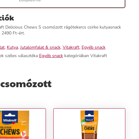
ciók
aft Delicious Chews S csomózott rágótekercs csirke kutyasnack
 2490 Ft-ért.
lat
,
Kutya
,
Jutalomfalat & snack
,
Vitakraft
,
Egyéb snack
ek széles választéka
Egyéb snack
kategóriában Vitakraft
S csomózott