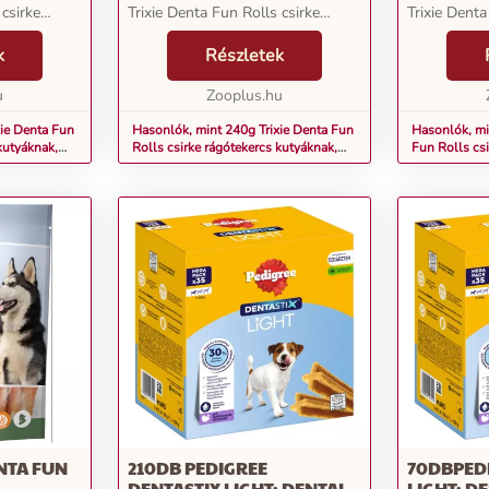
 csirke
Trixie Denta Fun Rolls csirke
Trixie Denta
 teszik ezt!
rágótekercsek lehetővé teszik ezt!
rágótekercse
nemcsak
k
Az ízletes rudacskák nemcsak
Részletek
Az ízletes 
őbimbóit
négylábú barátja ízlelőbimbóit
négylábú bar
u
kényeztetik, ha...
Zooplus.hu
kényeztetik, 
xie Denta Fun
Hasonlók, mint 240g Trixie Denta Fun
Hasonlók, mi
kutyáknak,
Rolls csirke rágótekercs kutyáknak,
Fun Rolls csi
30xkb. 12cm
kutyáknak, 1
ENTA FUN
210DB PEDIGREE
70DBPEDI
DENTASTIX LIGHT: DENTAL
LIGHT: D