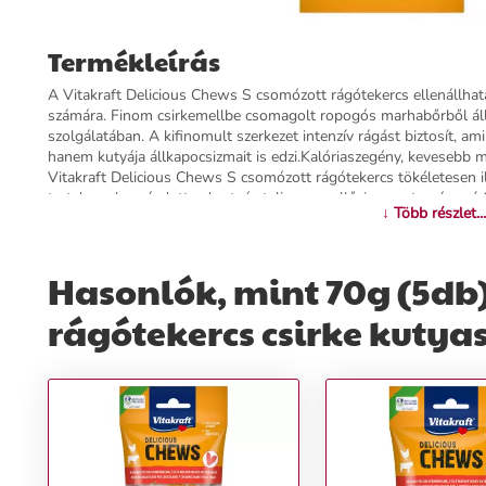
Termékleírás
A Vitakraft Delicious Chews S csomózott rágótekercs ellenállhat
számára. Finom csirkemellbe csomagolt ropogós marhabőrből áll 
szolgálatában. A kifinomult szerkezet intenzív rágást biztosít, am
hanem kutyája állkapocsizmait is edzi.Kalóriaszegény, kevesebb 
Vitakraft Delicious Chews S csomózott rágótekercs tökéletesen 
tartalmaz hozzáadott cukrot, és teljesen mellőzi a mesterséges ízf
↓ Több részlet...
nyugodt lelkiismerettel adhatja kedvencének ezt a Németországb
csomózott rágótekercs jellemzői:Finom snack kis testű kutyáknak
hozzáadott cukor nélkül, tökéletesen beillik a tudatos táplálás
Hasonlók, mint 70g (5db)
csirkemellbe tekerveFehérjében gazdag: támogatja az izmokatExtr
technológiának köszönhetőenIntenzív rágás: fajnak megfelelő elfog
rágótekercs csirke kutya
fogápoláshozAdalékanyagok nélkül: mesterséges ízfokozók, szín
Németországból
További információk>>