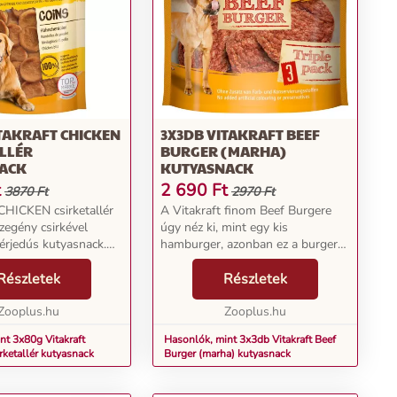
TAKRAFT CHICKEN
3X3DB VITAKRAFT BEEF
LLÉR
BURGER (MARHA)
ACK
KUTYASNACK
t
2 690
Ft
3870 Ft
2970 Ft
 CHICKEN csirketallér
A Vitakraft finom Beef Burgere
rszegény csirkével
úgy néz ki, mint egy kis
hérjedús kutyasnack.
hamburger, azonban ez a burger
akár egy kis étkezések
kifejezetten kutyáknak való. Egy
etes finomságról vagy
Részletek
csomagban egyből két tallért kap,
Részletek
ről, a csirketallérok
melyek pompás húsos ízükkel
Zooplus.hu
csábítják a kutyus...
Zooplus.hu
nt 3x80g Vitakraft
Hasonlók, mint 3x3db Vitakraft Beef
ketallér kutyasnack
Burger (marha) kutyasnack