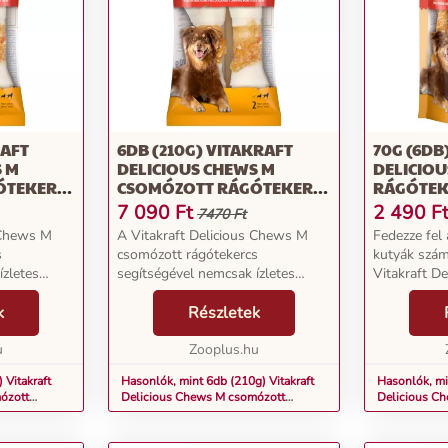
RAFT
6DB (210G) VITAKRAFT
70G (6DB
S M
DELICIOUS CHEWS M
DELICIOU
ÓTEKERCS
CSOMÓZOTT RÁGÓTEKERCS
RÁGÓTEK
ACK
CSIRKE KUTYASNACK
KUTYASN
7 090
Ft
2 490
F
7470 Ft
 Chews M
A Vitakraft Delicious Chews M
Fedezze fel 
s
csomózott rágótekercs
kutyák számá
ízletes
segítségével nemcsak ízletes
Vitakraft D
ylábú
jutalmat kínálhat négylábú
rágótekercs 
nak
k
barátjának, hanem fajnak
Részletek
finom cseme
t is. Ez a
megfelelő elfoglaltságot is. Ez a
csomagolt, 
pogós
u
csomózott tekercs ropogós
Zooplus.hu
készül,...
marhabő...
 Vitakraft
Hasonlók, mint 6db (210g) Vitakraft
Hasonlók, mi
ózott
Delicious Chews M csomózott
Delicious Ch
snack
rágótekercs csirke kutyasnack
kutyasnack