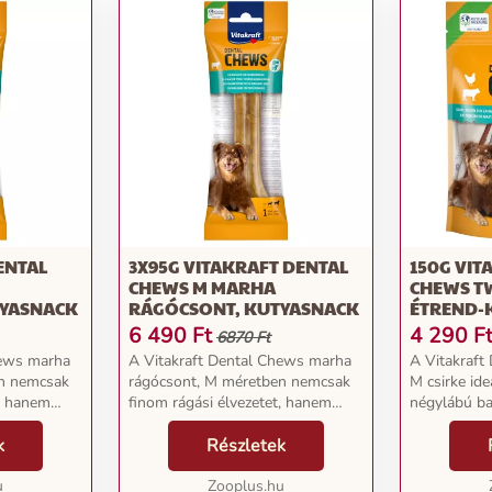
ENTAL
3X95G VITAKRAFT DENTAL
150G VIT
CHEWS M MARHA
CHEWS TW
TYASNACK
RÁGÓCSONT, KUTYASNACK
ÉTREND-K
ELEDEL 
6 490
Ft
4 290
F
6870 Ft
hews marha
A Vitakraft Dental Chews marha
A Vitakraft
en nemcsak
rágócsont, M méretben nemcsak
M csirke ide
t, hanem
finom rágási élvezetet, hanem
négylábú ba
 is kínál
hasznos elfoglaltságot is kínál
trükkösen c
 tiszta
k
négylábú barátjának. A tiszta
Részletek
kemény mar
rágócsont
marhabőrből készült rágócsont
és finom csi
u
snack különösen m...
Zooplus.hu
Nemcsak fin