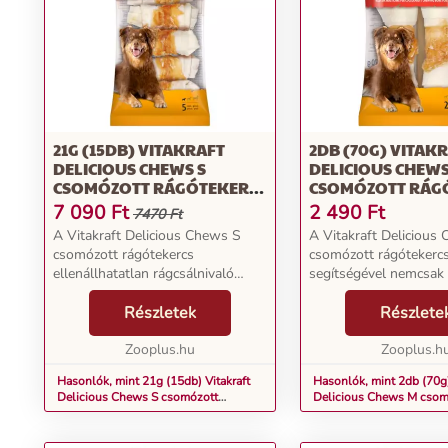
21G (15DB) VITAKRAFT
2DB (70G) VITAK
DELICIOUS CHEWS S
DELICIOUS CHEW
CSOMÓZOTT RÁGÓTEKERCS
CSOMÓZOTT RÁG
CSIRKE KUTYASNACK
CSIRKE KUTYASN
7 090
Ft
2 490
Ft
7470 Ft
A Vitakraft Delicious Chews S
A Vitakraft Delicious
csomózott rágótekercs
csomózott rágótekerc
ellenállhatatlan rágcsálnivaló
segítségével nemcsak 
kisebb méretű négylábú barátja
jutalmat kínálhat nég
számára. Finom csirkemellbe
Részletek
barátjának, hanem faj
Részlete
csomagolt ropogós marhabőrből
megfelelő elfoglaltságo
áll - a maximális íz és hoss...
Zooplus.hu
csomózott tekercs ro
Zooplus.h
marhabő...
Hasonlók, mint 21g (15db) Vitakraft
Hasonlók, mint 2db (70g)
Delicious Chews S csomózott
Delicious Chews M csom
rágótekercs csirke kutyasnack
rágótekercs csirke kutya