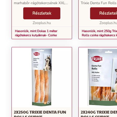
marhabőr-rágótekercsének XXL
Trixie Denta Fun Rolls
változata, ami dupla élményt nyújt
rágótekercsek lehetővé
kutyájának: a rágósnack nemcsak
Részletek
Az ízletes rudacskák 
Részlete
100% feltekert húsból áll, hanem
négylábú barátja ízlel
magja marha...
Zooplus.hu
kényeztetik, ha...
Zooplus.h
Hasonlók, mint Dokas 1 méter
Hasonlók, mint 250g Tri
rágótekercs kutyáknak- Csirke
Rolls csirke rágótekercs 
3xkb. 28cm
2X250G TRIXIE DENTA FUN
2X240G TRIXIE D
ROLLS CSIRKE
ROLLS CSIRKE