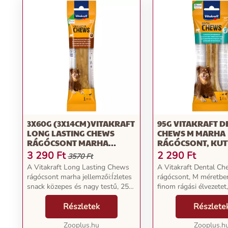
3X60G (3X14CM)VITAKRAFT
95G VITAKRAFT D
LONG LASTING CHEWS
CHEWS M MARHA
RÁGÓCSONT MARHA
RÁGÓCSONT, KU
KUTYASNACK
3 290
Ft
2 290
Ft
3570 Ft
A Vitakraft Long Lasting Chews
A Vitakraft Dental C
rágócsont marha jellemzői:Ízletes
rágócsont, M méretb
snack közepes és nagy testű, 25
finom rágási élvezete
kg feletti kutyáknak100%-ban
hasznos elfoglaltságot
préselt marhabőr: extra ropogós
Részletek
négylábú barátjának. A
Részlete
ízletesIntenzív rágásélmény: a
marhabőrből készült 
hosszan tar...
Zooplus.hu
snack különösen m...
Zooplus.h