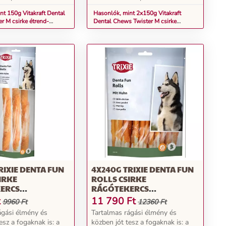
nt 150g Vitakraft Dental
Hasonlók, mint 2x150g Vitakraft
r M csirke étrend-
Dental Chews Twister M csirke
edel kutyáknak
étrend-kiegészítő eledel kutyáknak
RIXIE DENTA FUN
4X240G TRIXIE DENTA FUN
IRKE
ROLLS CSIRKE
ERCS
RÁGÓTEKERCS
K, 12XKB. 28CM
KUTYÁKNAK, 120XKB. 12CM
t
11 790
Ft
9960 Ft
12360 Ft
ágási élmény és
Tartalmas rágási élmény és
esz a fogaknak is: a
közben jót tesz a fogaknak is: a