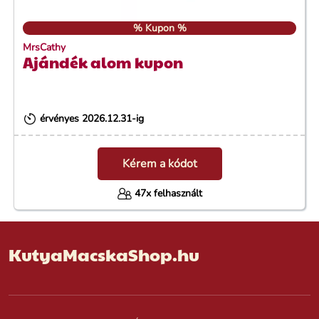
% Kupon %
MrsCathy
Ajándék alom kupon
érvényes 2026.12.31-ig
Kérem a kódot
47x felhasznált
KutyaMacskaShop.hu