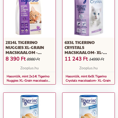
2X14L TIGERINO
6X5L TIGERINO
NUGGIES XL-GRAIN
CRYSTALS
MACSKAALOM -
MACSKAALOM- XL-
BABAPÚDER ILLATÚ
GRAIN
8 390
Ft
11 243
Ft
8980 Ft
14990 Ft
Zooplus.hu
Zooplus.hu
Hasonlók, mint 2x14l Tigerino
Hasonlók, mint 6x5l Tigerino
Nuggies XL-Grain macskaalom
Crystals macskaalom- XL-Grain
- babapúder illatú