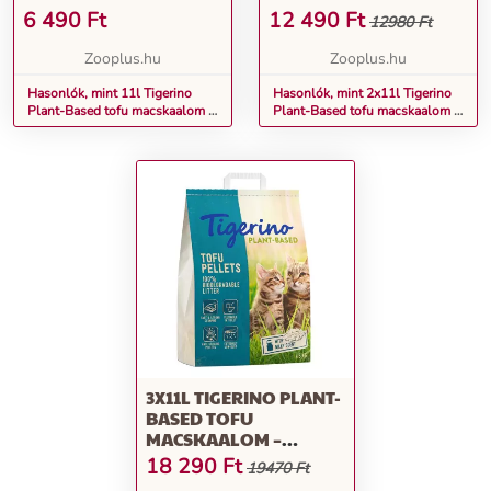
TEJILLATTAL
TEJILLATTAL
6 490
Ft
12 490
Ft
12980 Ft
Zooplus.hu
Zooplus.hu
Hasonlók, mint 11l Tigerino
Hasonlók, mint 2x11l Tigerino
Plant-Based tofu macskaalom –
Plant-Based tofu macskaalom –
tejillattal
tejillattal
3X11L TIGERINO PLANT-
BASED TOFU
MACSKAALOM –
TEJILLATTAL
18 290
Ft
19470 Ft