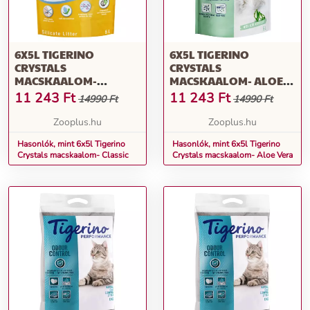
6X5L TIGERINO
6X5L TIGERINO
CRYSTALS
CRYSTALS
MACSKAALOM-
MACSKAALOM- ALOE
CLASSIC
VERA
11 243
Ft
11 243
Ft
14990 Ft
14990 Ft
Zooplus.hu
Zooplus.hu
Hasonlók, mint 6x5l Tigerino
Hasonlók, mint 6x5l Tigerino
Crystals macskaalom- Classic
Crystals macskaalom- Aloe Vera