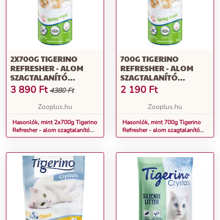
2X700G TIGERINO
700G TIGERINO
REFRESHER - ALOM
REFRESHER - ALOM
SZAGTALANÍTÓ
SZAGTALANÍTÓ
MACSKÁKNAK- FRISS
MACSKÁKNAK- FRISS
3 890
Ft
2 190
Ft
4380 Ft
ILLAT
ILLAT
Zooplus.hu
Zooplus.hu
Hasonlók, mint 2x700g Tigerino
Hasonlók, mint 700g Tigerino
Refresher - alom szagtalanító
Refresher - alom szagtalanító
macskáknak- Friss illat
macskáknak- Friss illat