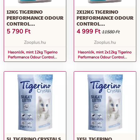
12KG TIGERINO
2X12KG TIGERINO
PERFORMANCE ODOUR
PERFORMANCE ODOUR
CONTROL
CONTROL
PARFÜMMENTES
PARFÜMMENTES
5 790
Ft
4 999
Ft
11580 Ft
MACSKAALOM
MACSKAALOM
NÁTRONNAL
NÁTRONNAL
Zooplus.hu
Zooplus.hu
Hasonlók, mint 12kg Tigerino
Hasonlók, mint 2x12kg Tigerino
Performance Odour Control
Performance Odour Control
parfümmentes macskaalom
parfümmentes macskaalom
nátronnal
nátronnal
5L TIGERINO CRYSTALS
3X5L TIGERINO