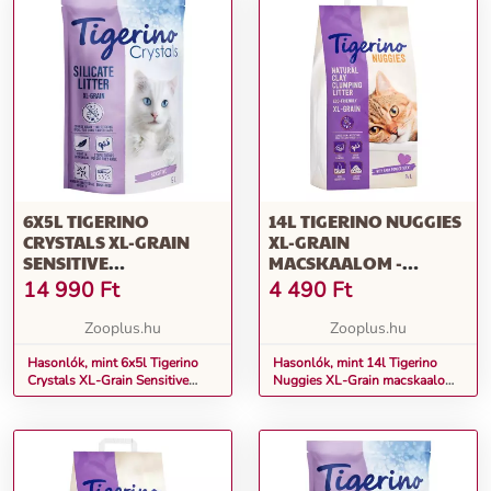
6X5L TIGERINO
14L TIGERINO NUGGIES
CRYSTALS XL-GRAIN
XL-GRAIN
SENSITIVE
MACSKAALOM -
MACSKAALOM –
BABAPÚDER ILLATÚ
14 990
Ft
4 490
Ft
PARFÜMMENTES
Zooplus.hu
Zooplus.hu
Hasonlók, mint 6x5l Tigerino
Hasonlók, mint 14l Tigerino
Crystals XL-Grain Sensitive
Nuggies XL-Grain macskaalom
macskaalom – parfümmentes
- babapúder illatú