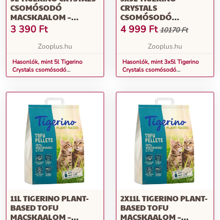
CSOMÓSODÓ
CRYSTALS
MACSKAALOM –
CSOMÓSODÓ
SENSITIVE,
MACSKAALOM –
3 390
Ft
4 999
Ft
10170 Ft
PARFÜMMENTES
SENSITIVE,
PARFÜMMENTES
Zooplus.hu
Zooplus.hu
Hasonlók, mint 5l Tigerino
Hasonlók, mint 3x5l Tigerino
Crystals csomósodó
Crystals csomósodó
macskaalom – sensitive,
macskaalom – sensitive,
parfümmentes
parfümmentes
11L TIGERINO PLANT-
2X11L TIGERINO PLANT-
BASED TOFU
BASED TOFU
MACSKAALOM –
MACSKAALOM –