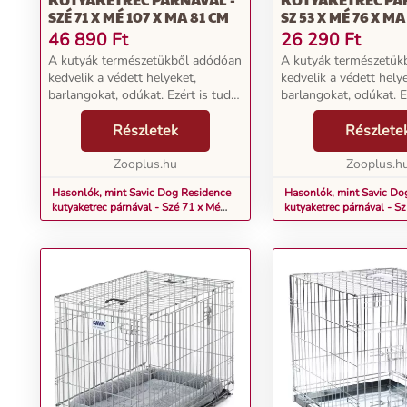
SZÉ 71 X MÉ 107 X MA 81 CM
SZ 53 X MÉ 76 X MA
46 890
Ft
26 290
Ft
A kutyák természetükből adódóan
A kutyák természetük
kedvelik a védett helyeket,
kedvelik a védett helye
barlangokat, odúkat. Ezért is tud a
barlangokat, odúkat. E
Savic Dog Residence olyan
Savic Dog Residence 
visszavonulási helyet kínálni
Részletek
visszavonulási helyet k
Részlete
kedvencének, ahol az
kedvencének, ahol az
biztonságban és jól érzi ma...
Zooplus.hu
biztonságban és jól érz
Zooplus.h
Hasonlók, mint Savic Dog Residence
Hasonlók, mint Savic Do
kutyaketrec párnával - Szé 71 x Mé
kutyaketrec párnával - Sz
107 x Ma 81 cm
Ma 61 cm