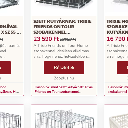
SZETT KUTYÁKNAK: TRIXIE
TRIXIE F
ÁRNÁVAL
FRIENDS ON TOUR
SZOBAKE
X SZ 55 X
SZOBAKENNEL
KUTYÁKN
48X64X54CM+PÁRNA S
23 590
Ft
16 790
Ft
23980 Ft
jtós, párnás
A Trixie Friends on Tour Home
A Trixie Fr
nnel
szobakennel ideálisan alkalmas
szobakennel
és
arra, hogy nehéz helyzetekben
arra, hogy 
ájának,
biztonságos visszavonulási helyet
biztonságos
vonulhat.
k
kínáljon kutyájának. Kiállítások,
Részletek
kínáljon kut
betegség vagy még nem
betegség v
 kiváló
u
szobatiszta állatok...
Zooplus.hu
szobatiszta á
Door
Hasonlók, mint Szett kutyáknak: Trixie
Hasonlók, min
tyáknak, H 78
Friends on Tour szobakennel
szobakennel
48x64x54cm+párna S