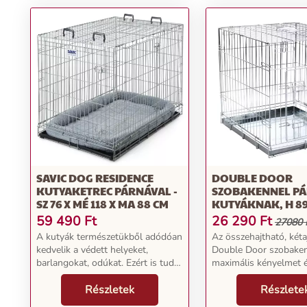
SAVIC DOG RESIDENCE
DOUBLE DOOR
KUTYAKETREC PÁRNÁVAL -
SZOBAKENNEL P
SZ 76 X MÉ 118 X MA 88 CM
KUTYÁKNAK, H 89 
M 66 CM
59 490
Ft
26 290
Ft
27080 
A kutyák természetükből adódóan
Az összehajtható, kéta
kedvelik a védett helyeket,
Double Door szobake
barlangokat, odúkat. Ezért is tud a
maximális kényelmet 
Savic Dog Residence olyan
biztonságot nyújt kuty
visszavonulási helyet kínálni
Részletek
ahová bármikor vissza
Részlete
kedvencének, ahol az
Az első osztályú