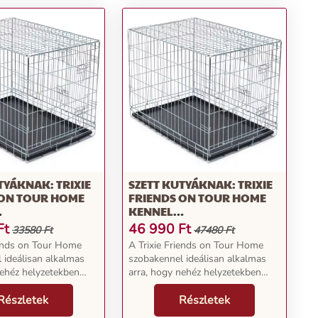
TYÁKNAK: TRIXIE
SZETT KUTYÁKNAK: TRIXIE
 ON TOUR HOME
FRIENDS ON TOUR HOME
KENNEL
9CM+PÁRNA L
71X109X79CM+PÁRNA XL
Ft
46 990
Ft
33580 Ft
47480 Ft
iends on Tour Home
A Trixie Friends on Tour Home
 ideálisan alkalmas
szobakennel ideálisan alkalmas
nehéz helyzetekben
arra, hogy nehéz helyzetekben
 visszavonulási helyet
biztonságos visszavonulási helyet
yájának. Kiállítások,
Részletek
kínáljon kutyájának. Kiállítások,
Részletek
agy még nem
betegség vagy még nem