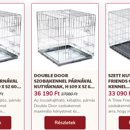
DOUBLE DOOR
SZETT KU
ÁRNÁVAL
SZOBAKENNEL PÁRNÁVAL
FRIENDS
X SZ 60 X
KUTYÁKNAK, H 109 X SZ 69
KENNEL
X M 75 CM
62X93X6
36 190
Ft
33 090
Ft
37080 Ft
jtós, párnás
Az összehajtható, kétajtós, párnás
A Trixie Fr
nnel
Double Door szobakennel
szobakennel
és
maximális kényelmet és
arra, hogy 
ájának,
biztonságot nyújt kutyájának,
biztonságos
vonulhat.
k
ahová bármikor visszavonulhat.
Részletek
kínáljon kut
Az első osztályú
betegség v