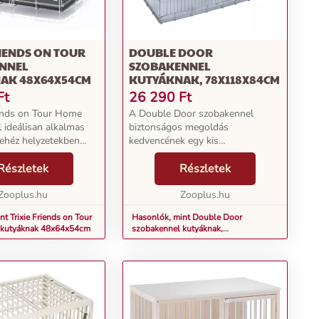
RIENDS ON TOUR
DOUBLE DOOR
NNEL
SZOBAKENNEL
AK 48X64X54CM
KUTYÁKNAK, 78X118X84CM
Ft
26 290
Ft
iends on Tour Home
A Double Door szobakennel
 ideálisan alkalmas
biztonságos megoldás
nehéz helyzetekben
kedvencének egy kis
 visszavonulási helyet
visszavonulásra, valamint
yájának. Kiállítások,
Részletek
megszokott alvóhelyet nyújt
Részletek
agy még nem
útközben vagy nyaraláskor. A
llatok...
Zooplus.hu
kényelmes ki- és bejutást a ketrec
Zooplus.hu
két ajtaja bizt...
t Trixie Friends on Tour
Hasonlók, mint Double Door
 kutyáknak 48x64x54cm
szobakennel kutyáknak,
78x118x84cm