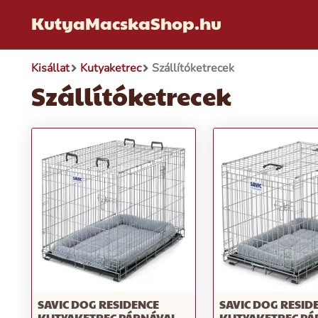
KutyaMacskaShop.hu
Kisállat
Kutyaketrec
Szállítóketrecek
Szállítóketrecek
SAVIC DOG RESIDENCE
SAVIC DOG RESID
KUTYAKETREC PÁRNÁVAL -
KUTYAKETREC PÁ