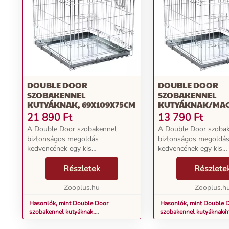
DOUBLE DOOR
DOUBLE DOOR
SZOBAKENNEL
SZOBAKENNEL
KUTYÁKNAK, 69X109X75CM
KUTYÁKNAK/MA
55X78X61 CM
21 890
Ft
13 790
Ft
A Double Door szobakennel
A Double Door szoba
biztonságos megoldás
biztonságos megoldá
kedvencének egy kis
kedvencének egy kis
visszavonulásra, valamint
visszavonulásra, vala
megszokott alvóhelyet nyújt
Részletek
megszokott alvóhelyet
Részlete
útközben vagy nyaraláskor. A
útközben vagy nyaralá
kényelmes ki- és bejutást a ketrec
Zooplus.hu
kényelmes ki- és bejut
Zooplus.h
két ajtaja bizt...
két ajtaja bizt...
Hasonlók, mint Double Door
Hasonlók, mint Double 
szobakennel kutyáknak,
szobakennel kutyáknak/
69x109x75cm
55x78x61 cm