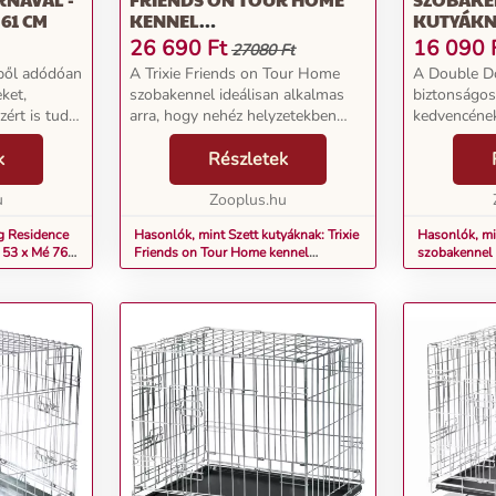
 61 CM
KENNEL
KUTYÁK
55X78X62CM+PÁRNA M
60X89X66
26 690
Ft
16 090
27080 Ft
ből adódóan
A Trixie Friends on Tour Home
A Double D
ket,
szobakennel ideálisan alkalmas
biztonságo
zért is tud a
arra, hogy nehéz helyzetekben
kedvencének
olyan
biztonságos visszavonulási helyet
visszavonul
ínálni
k
kínáljon kutyájának. Kiállítások,
Részletek
megszokott 
betegség vagy még nem
útközben va
i ma...
u
szobatiszta állatok...
Zooplus.hu
kényelmes ki
két ajtaja bizt
g Residence
Hasonlók, mint Szett kutyáknak: Trixie
Hasonlók, m
 53 x Mé 76 x
Friends on Tour Home kennel
szobakennel
55x78x62cm+párna M
60x89x66 c