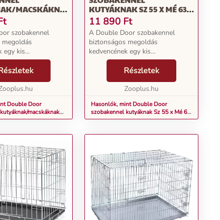
NAK/MACSKÁKNAK
KUTYÁKNAK SZ 55 X MÉ 63 X
 CM
MA 61 CM
Ft
11 890
Ft
oor szobakennel
A Double Door szobakennel
s megoldás
biztonságos megoldás
 egy kis
kedvencének egy kis
ásra, valamint
visszavonulásra, valamint
alvóhelyet nyújt
Részletek
megszokott alvóhelyet nyújt
Részletek
gy nyaraláskor. A
útközben vagy nyaraláskor. A
- és bejutást a ketrec
Zooplus.hu
kényelmes ki- és bejutást a ketrec
Zooplus.hu
...
két ajtaja bizt...
int Double Door
Hasonlók, mint Double Door
 kutyáknak/macskáknak
szobakennel kutyáknak Sz 55 x Mé 63
m
x Ma 61 cm