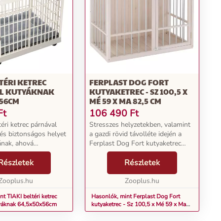
LTÉRI KETREC
FERPLAST DOG FORT
L KUTYÁKNAK
KUTYAKETREC - SZ 100,5 X
X56CM
MÉ 59 X MA 82,5 CM
Ft
106 490
Ft
éri ketrec párnával
Stresszes helyzetekben, valamint
és biztonságos helyet
a gazdi rövid távolléte idején a
ának, ahová
Ferplast Dog Fort kutyaketrec
at. A ketrec két
kényelmes és biztonságos
pható, így kis és
Részletek
menedéket nyújt négylábú
Részletek
etű kutyák számára is
barátjának. A kennel ideális a
strapabí...
Zooplus.hu
kutyák ideiglenes ottho...
Zooplus.hu
t TIAKI beltéri ketrec
Hasonlók, mint Ferplast Dog Fort
tyáknak 64,5x50x56cm
kutyaketrec - Sz 100,5 x Mé 59 x Ma
82,5 cm