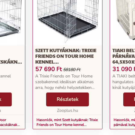
SZETT KUTYÁKNAK: TRIXIE
TIAKI BE
FRIENDS ON TOUR HOME
PÁRNÁVA
CSKÁKNAK
KENNEL
64,5X50
77X116X86CM+PÁRNA XL
57 690
Ft
31 090
58180 Ft
kennel
A Trixie Friends on Tour Home
A TIAKI belt
s
szobakennel ideálisan alkalmas
hangulatos 
arra, hogy nehéz helyzetekben
kínál kutyáj
mint
biztonságos visszavonulási helyet
visszavonulh
 nyújt
k
kínáljon kutyájának. Kiállítások,
Részletek
méretben ka
skor. A
betegség vagy még nem
közepes mér
ást a ketrec
u
szobatiszta állatok...
Zooplus.hu
alkalmas. A 
Door
Hasonlók, mint Szett kutyáknak: Trixie
Hasonlók, min
macskáknak
Friends on Tour Home kennel
párnával ku
77x116x86cm+párna XL