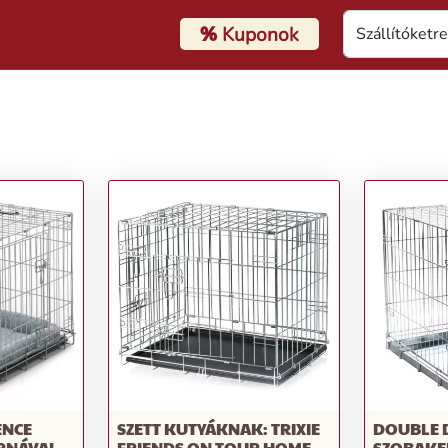
%
Kuponok
ENCE
SZETT KUTYÁKNAK: TRIXIE
DOUBLE
RNÁVAL -
FRIENDS ON TOUR HOME
SZOBAKE