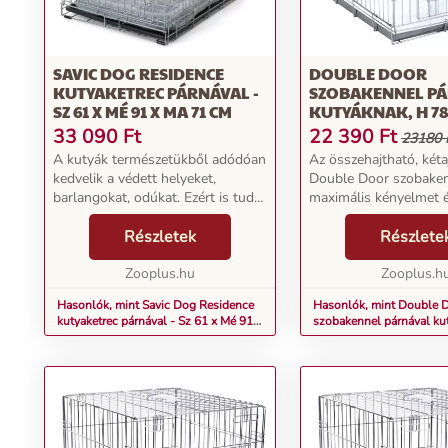
SAVIC DOG RESIDENCE
DOUBLE DOOR
KUTYAKETREC PÁRNÁVAL -
SZOBAKENNEL P
SZ 61 X MÉ 91 X MA 71 CM
KUTYÁKNAK, H 78 
M 61 CM
33 090
Ft
22 390
Ft
23180 
A kutyák természetükből adódóan
Az összehajtható, kéta
kedvelik a védett helyeket,
Double Door szobake
barlangokat, odúkat. Ezért is tud a
maximális kényelmet 
Savic Dog Residence olyan
biztonságot nyújt kuty
visszavonulási helyet kínálni
Részletek
ahová bármikor vissza
Részlete
kedvencének, ahol az
Az első osztályú
biztonságban és jól érzi ma...
Zooplus.hu
anyagminőségnek és a
Zooplus.h
kialakításna...
Hasonlók, mint Savic Dog Residence
Hasonlók, mint Double 
kutyaketrec párnával - Sz 61 x Mé 91 x
szobakennel párnával ku
Ma 71 cm
x Sz 55 x M 61 cm