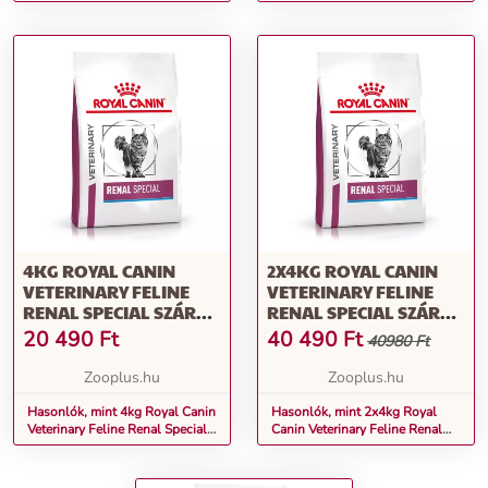
Select száraz kutyatáp
kutyatáp
4KG ROYAL CANIN
2X4KG ROYAL CANIN
VETERINARY FELINE
VETERINARY FELINE
RENAL SPECIAL SZÁRAZ
RENAL SPECIAL SZÁRAZ
MACSKAELEDEL
MACSKAELEDEL
20 490
Ft
40 490
Ft
40980 Ft
Zooplus.hu
Zooplus.hu
Hasonlók, mint 4kg Royal Canin
Hasonlók, mint 2x4kg Royal
Veterinary Feline Renal Special
Canin Veterinary Feline Renal
száraz macskaeledel
Special száraz macskaeledel