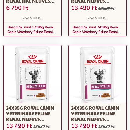
RENAL HAL NEDVES
RENAL NEDVES
MACSKATÁP
MACSKATÁP-CSIRKE
6 790
Ft
13 490
Ft
13580 Ft
Zooplus.hu
Zooplus.hu
Hasonlók, mint 12x85g Royal
Hasonlók, mint 24x85g Royal
Canin Veterinary Feline Renal
Canin Veterinary Feline Renal
hal nedves macskatáp
nedves macskatáp-csirke
24X85G ROYAL CANIN
24X85G ROYAL CANIN
VETERINARY FELINE
VETERINARY FELINE
RENAL NEDVES
RENAL NEDVES
MACSKATÁP-MARHA
MACSKATÁPHAL
13 490
Ft
13 490
Ft
13580 Ft
13580 Ft