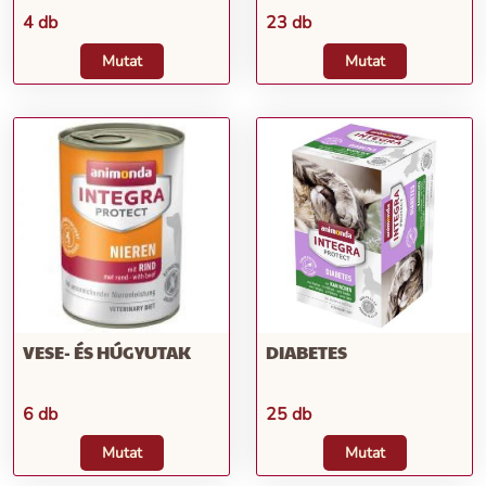
4 db
23 db
Mutat
Mutat
VESE- ÉS HÚGYUTAK
DIABETES
6 db
25 db
Mutat
Mutat