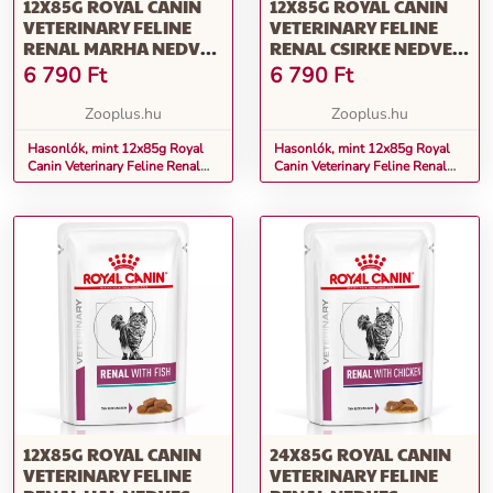
12X85G ROYAL CANIN
12X85G ROYAL CANIN
VETERINARY FELINE
VETERINARY FELINE
RENAL MARHA NEDVES
RENAL CSIRKE NEDVES
MACSKATÁP
MACSKATÁP
6 790
Ft
6 790
Ft
Zooplus.hu
Zooplus.hu
Hasonlók, mint 12x85g Royal
Hasonlók, mint 12x85g Royal
Canin Veterinary Feline Renal
Canin Veterinary Feline Renal
marha nedves macskatáp
csirke nedves macskatáp
12X85G ROYAL CANIN
24X85G ROYAL CANIN
VETERINARY FELINE
VETERINARY FELINE