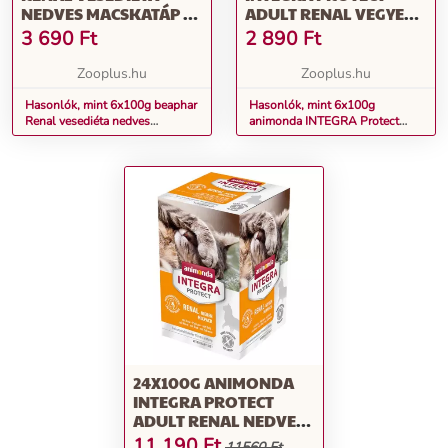
NEDVES MACSKATÁP -
ADULT RENAL VEGYES
KACSA
NEDVES MACSKATÁP
3 690
Ft
2 890
Ft
Zooplus.hu
Zooplus.hu
Hasonlók, mint 6x100g beaphar
Hasonlók, mint 6x100g
Renal vesediéta nedves
animonda INTEGRA Protect
macskatáp - kacsa
Adult Renal vegyes nedves
macskatáp
24X100G ANIMONDA
INTEGRA PROTECT
ADULT RENAL NEDVES
MACSKATÁP VEGYESEN
11 190
Ft
11560 Ft