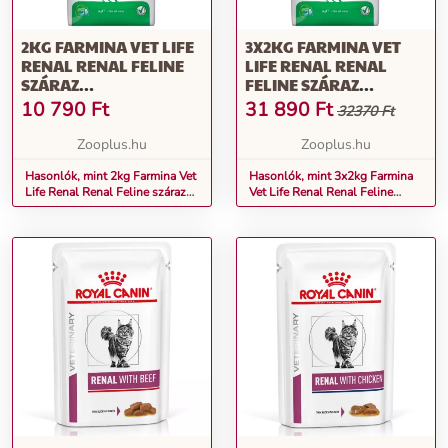
2KG FARMINA VET LIFE
3X2KG FARMINA VET
RENAL RENAL FELINE
LIFE RENAL RENAL
SZÁRAZ
FELINE SZÁRAZ
MACSKAELEDEL
MACSKAELEDEL
10 790
Ft
31 890
Ft
32370 Ft
Zooplus.hu
Zooplus.hu
Hasonlók, mint 2kg Farmina Vet
Hasonlók, mint 3x2kg Farmina
Life Renal Renal Feline száraz
Vet Life Renal Renal Feline
macskaeledel
száraz macskaeledel