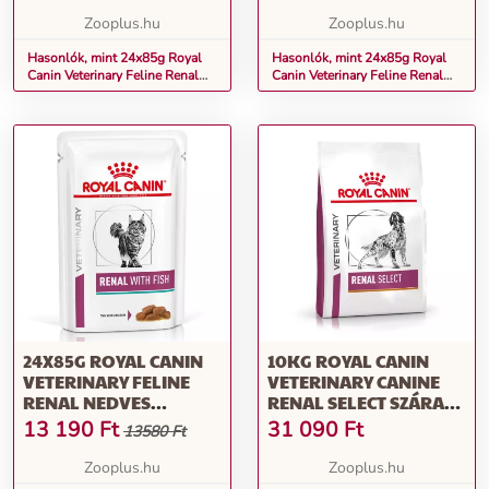
Zooplus.hu
Zooplus.hu
Hasonlók, mint 24x85g Royal
Hasonlók, mint 24x85g Royal
Canin Veterinary Feline Renal
Canin Veterinary Feline Renal
nedves macskatáp-marha
nedves macskatáphal
24X85G ROYAL CANIN
10KG ROYAL CANIN
VETERINARY FELINE
VETERINARY CANINE
RENAL NEDVES
RENAL SELECT SZÁRAZ
MACSKATÁP-MIX: 12 X
KUTYATÁP
13 190
Ft
31 090
Ft
13580 Ft
85 G HAL + 12 X 85 G
CSIRKE
Zooplus.hu
Zooplus.hu