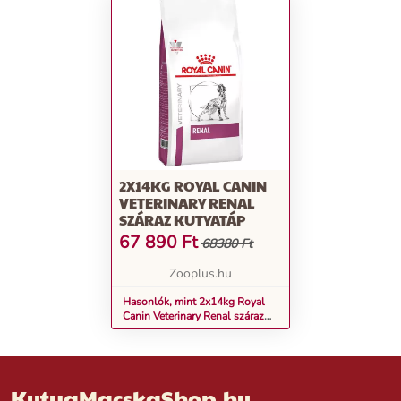
2X14KG ROYAL CANIN
VETERINARY RENAL
SZÁRAZ KUTYATÁP
67 890
Ft
68380 Ft
Zooplus.hu
Hasonlók, mint 2x14kg Royal
Canin Veterinary Renal száraz
kutyatáp
KutyaMacskaShop.hu