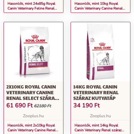
Hasonlók, mint 24x85g Royal
Hasonlók, mint 10kg Royal
Canin Veterinary Feline Renal
Canin Veterinary Canine Renal
nedves macskatáp-Mix: 12 x 85
Select száraz kutyatáp
g hal + 12 x 85 g csirke
2X10KG ROYAL CANIN
14KG ROYAL CANIN
VETERINARY CANINE
VETERINARY RENAL
RENAL SELECT SZÁRAZ
SZÁRAZ KUTYATÁP
KUTYATÁP
61 690
Ft
34 190
Ft
62180 Ft
Zooplus.hu
Zooplus.hu
Hasonlók, mint 2x10kg Royal
Hasonlók, mint 14kg Royal
Canin Veterinary Canine Renal
Canin Veterinary Renal száraz