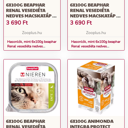
6X100G BEAPHAR
6X100G BEAPHAR
RENAL VESEDIÉTA
RENAL VESEDIÉTA
NEDVES MACSKATÁP -
NEDVES MACSKATÁP -
BÁRÁNY
TŐKEHAL
3 690
Ft
3 690
Ft
Zooplus.hu
Zooplus.hu
Hasonlók, mint 6x100g beaphar
Hasonlók, mint 6x100g beaphar
Renal vesediéta nedves
Renal vesediéta nedves
macskatáp - bárány
macskatáp - tőkehal
6X100G BEAPHAR
6X100G ANIMONDA
RENAL VESEDIÉTA
INTEGRA PROTECT