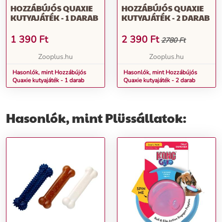
HOZZÁBÚJÓS QUAXIE
HOZZÁBÚJÓS QUAXIE
KUTYAJÁTÉK - 1 DARAB
KUTYAJÁTÉK - 2 DARAB
1 390
Ft
2 390
Ft
2780 Ft
Zooplus.hu
Zooplus.hu
Hasonlók, mint Hozzábújós
Hasonlók, mint Hozzábújós
Quaxie kutyajáték - 1 darab
Quaxie kutyajáték - 2 darab
Hasonlók, mint Plüssállatok: