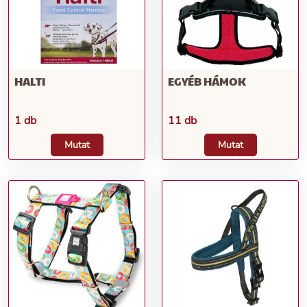
HALTI
EGYÉB HÁMOK
1 db
11 db
Mutat
Mutat