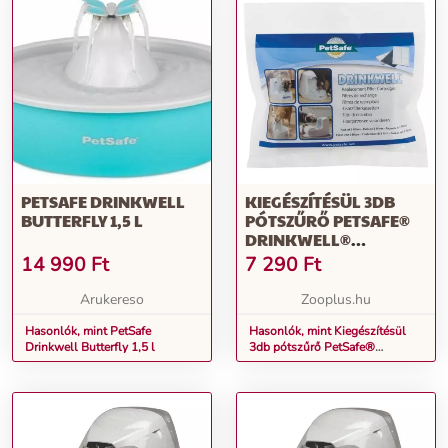
PETSAFE DRINKWELL
KIEGÉSZÍTÉSÜL 3DB
BUTTERFLY 1,5 L
PÓTSZŰRŐ PETSAFE®
DRINKWELL®
PLATINUM MACSKA
14 990
Ft
7 290
Ft
ITATÓKÚTHOZ
KUTYÁKNAK
Arukereso
Zooplus.hu
MACSKÁKNAK
Hasonlók, mint PetSafe
Hasonlók, mint Kiegészítésül
Drinkwell Butterfly 1,5 l
3db pótszűrő PetSafe®
Drinkwell® Platinum macska
itatókúthoz kutyáknak
macskáknak