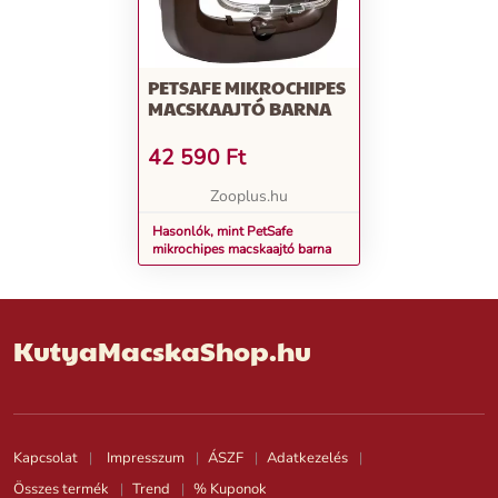
PETSAFE MIKROCHIPES
MACSKAAJTÓ BARNA
42 590
Ft
Zooplus.hu
Hasonlók, mint PetSafe
mikrochipes macskaajtó barna
KutyaMacskaShop.hu
Kapcsolat
Impresszum
ÁSZF
Adatkezelés
Összes termék
Trend
% Kuponok