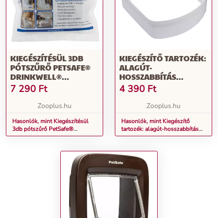
KIEGÉSZÍTÉSÜL 3DB
KIEGÉSZÍTŐ TARTOZÉK:
PÓTSZŰRŐ PETSAFE®
ALAGÚT-
DRINKWELL®
HOSSZABBÍTÁS
ORIGINAL MACSKA
PETSAFE MIKROCHIPES
7 290
Ft
4 390
Ft
ITATÓKÚT
MACSKAAJTÓHOZ
Zooplus.hu
Zooplus.hu
Hasonlók, mint Kiegészítésül
Hasonlók, mint Kiegészítő
3db pótszűrő PetSafe®
tartozék: alagút-hosszabbítás
Drinkwell® Original macska
PetSafe mikrochipes
itatókút
macskaajtóhoz