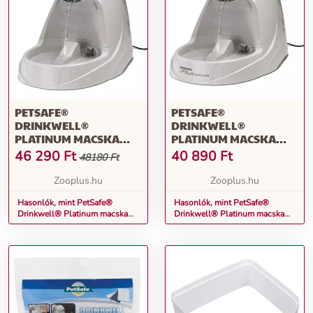
PETSAFE®
PETSAFE®
DRINKWELL®
DRINKWELL®
PLATINUM MACSKA
PLATINUM MACSKA
ITATÓKÚTHOZ
ITATÓKÚT
46 290
Ft
40 890
Ft
48180 Ft
KUTYÁKNAK
MACSKÁKNAK,
MACSKÁKNAK+PÓTSZŰRŐ
KUTYÁKNAK, 5L
Zooplus.hu
Zooplus.hu
Hasonlók, mint PetSafe®
Hasonlók, mint PetSafe®
Drinkwell® Platinum macska
Drinkwell® Platinum macska
itatókúthoz kutyáknak
itatókút macskáknak, kutyáknak,
macskáknak+pótszűrő
5l