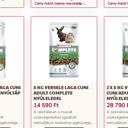
Carny Adult nedves macskatáp-
Carny Adult 
Csirke, pulyka & nyúl
nedves macs
LAGA CUNI
8 KG VERSELE LAGA CUNI
2 X 8 KG 
 NYÚLTÁP
ADULT COMPLETE
CUNI ADU
NYÚLELEDEL
NYÚLELE
14 590
Ft
28 790
A speciálisan a nyulak
A speciálisa
tt
szükségleteihez igazított
szükségletei
egészséges
extrudátum kedvence egészséges
extrudátum