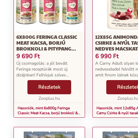
6X800G FERINGA CLASSIC
12X85G ANIMOND
MEAT KACSA, BORJÚ
CSIRKE & NYÚL T
BROKKOLI & PITYPANG
NEDVES MACSKAT
NEDVES MACSKATÁP MIX 1:
CSIRKE & NYÚL
9 690
Ft
6 990
Ft
SZÁRNYAS, BÁRÁNY &
Új csomagolás: a jól bevált
A Carny Adult olyan te
NYÚL, CSIRKE & PISZTRÁNG
Feringa receptúrák most új
nedveseledel felnőtt 
MIX. 2: NYÚL & PULYKA,
dizájnban! Felhívjuk szíves
amit finom ízének kö
BÁRÁNY & MARHA, KACSA
figyelmét, hogy az átmeneti
sok cica szívesen elfo
& BORJÚ
időszakban régi és új
Részletek
húsdarabokat tartalm
Részlete
csomagolású terméket is kaphat
sok igényes és válogat
kézhez! A Feringa Classic Meat
Zooplus.hu
az ...
Zooplus.h
menük...
Hasonlók, mint 6x800g Feringa
Hasonlók, mint 12x85g
Classic Meat Kacsa, borjú brokkoli &
Carny Csirke & nyúl tasa
pitypang nedves macskatáp mix 1:
macskatáp- Csirke & nyú
szárnyas, bárány & nyúl, csirke &
pisztráng mix. 2: nyúl & pulyka,
bárány & marha, kacsa & borjú