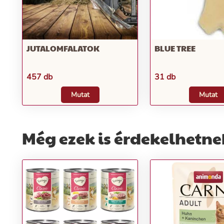
JUTALOMFALATOK
BLUE TREE
457 db
31 db
Mutat
Mutat
Még ezek is érdekelhetne