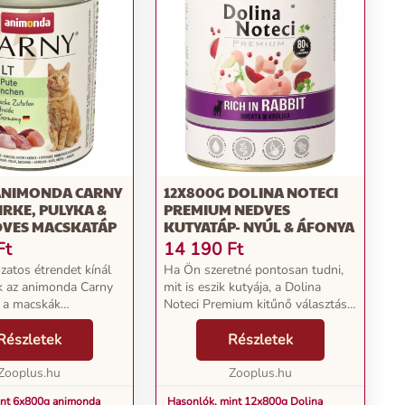
ANIMONDA CARNY
12X800G DOLINA NOTECI
IRKE, PULYKA &
PREMIUM NEDVES
DVES MACSKATÁP
KUTYATÁP- NYÚL & ÁFONYA
Ft
14 190
Ft
zatos étrendet kínál
Ha Ön szeretné pontosan tudni,
k az animonda Carny
mit is eszik kutyája, a Dolina
y a macskák
Noteci Premium kitűnő választás.
 táplálkozásához
A nedvestáp összetevőlistája
év közötti felnőtt
Részletek
nagyon korlátozott, s csakis
Részletek
ára készült táp. Mert
minőségi összetevőket tartalmaz.
st esznek!...
Zooplus.hu
Az eledel sok ...
Zooplus.hu
int 6x800g animonda
Hasonlók, mint 12x800g Dolina