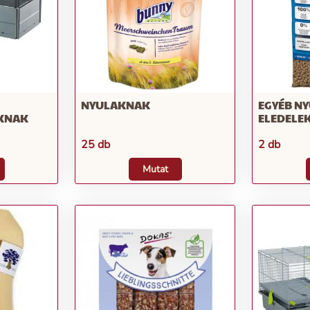
NYULAKNAK
EGYÉB NY
KNAK
ELEDELE
25 db
2 db
Mutat