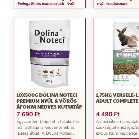
Feringa Sticks macskasnack- Nyúl
nyúl macskasnack
10X500G DOLINA NOTECI
1,75KG VERSELE-
PREMIUM NYÚL & VÖRÖS
ADULT COMPLETE
ÁFONYA NEDVES KUTYATÁP
7 690
Ft
4 490
Ft
Egyszerűen tépje fel a tasakot és
A speciálisan a nyulak
már adhatja is kedvencének az
szükségleteihez igazíto
ízletes étket! A Dolina Noteci
extrudátum kedvence 