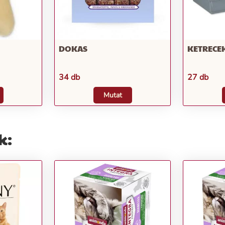
DOKAS
KETRECEK
34 db
27 db
Mutat
k: