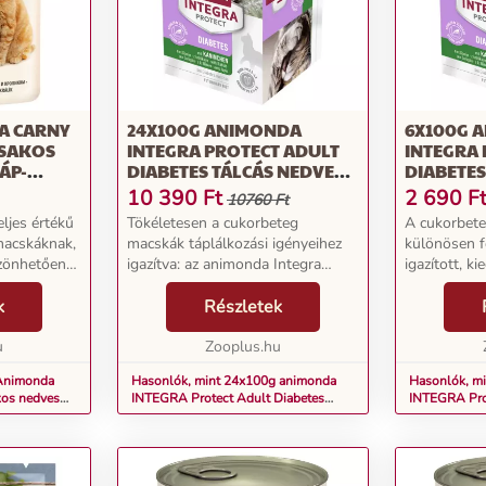
A CARNY
24X100G ANIMONDA
6X100G 
ASAKOS
INTEGRA PROTECT ADULT
INTEGRA 
ÁP-
DIABETES TÁLCÁS NEDVES
DIABETES
MACSKATÁP-NYÚL
MACSKAT
10 390
Ft
2 690
F
10760 Ft
ljes értékű
Tökéletesen a cukorbeteg
A cukorbet
macskáknak,
macskák táplálkozási igényeihez
különösen f
szönhetően
igazítva: az animonda Integra
igazított, k
gad. Látható
Protect Adult Diabetes támogatja
Az animonda
az, s még
k
a stabil vércukorszintet, ezért
Részletek
Adult Diabet
ós cicát is
kiváló teljes értékű eledel
stabil vércu
u
cukorbeteg macskák s...
Zooplus.hu
kifejles...
 Animonda
Hasonlók, mint 24x100g animonda
Hasonlók, m
kos nedves
INTEGRA Protect Adult Diabetes
INTEGRA Pro
l
tálcás nedves macskatáp-nyúl
tálcás nedve