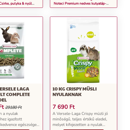
Csirke, pulyka & nyúl
Noteci Premium nedves kutyatáp-
katáp
Nyúl & áfonya
VERSELE LAGA
10 KG CRISPY MÜSLI
LT COMPLETE
NYULAKNAK
DEL
Ft
7 690
Ft
29180 Ft
n a nyulak
A Versele-Laga Crispy müzli jó
hez igazított
minőségű, teljes értékű eledel,
 kedvence egészséges
melyet kifejezetten a nyulak