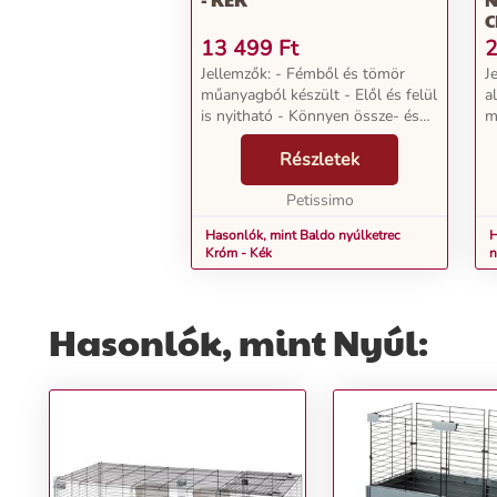
13 499
Ft
2
Jellemzők: - Fémből és tömör
J
műanyagból készült - Elől és felül
a
is nyitható - Könnyen össze- és
m
szétszerelhető - Szénatartóval -
k
Rács része összecsukható -
Részletek
K
Rácstávolság: 2,2 cm - 2 db
O
lefogóval Mérete...
Petissimo
n
Hasonlók, mint Baldo nyúlketrec
H
Króm - Kék
n
Hasonlók, mint Nyúl: