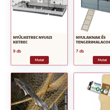
NYÚLKETREC NYUSZI
NYULAKNAK ÉS
KETREC
TENGERIMALACO
9 db
7 db
Mutat
Mutat