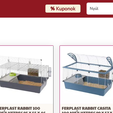
%
Kuponok
ERPLAST RABBIT 100
FERPLAST RABBIT CASITA
YÚLKETREC 95 X 55 X 46
100 NYÚLKETREC 99 X 57 X