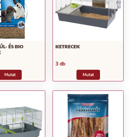
ÚL- ÉS BIO
KETRECEK
K
3 db
Mutat
Mutat