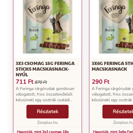
3X3 CSOMAG 18G FERINGA
3X6G FERINGA ST
STICKS MACSKASNACK-
MACSKASNACK
NYÚL
711
Ft
290
Ft
870 Ft
A Feringa rárgórudak gondosan
A Feringa rárgórudak
válogatott, friss összetevőkből
válogatott, friss össz
készünekl egy osztrák családi
készünekl egy osztrák 
üzemben. A szeretetteljesen
üzemben. A szeretette
összeállított receptúrák
Részletek
összeállított receptúrá
Részlete
gabonamentesek és nagy
gabonamentesek és n
arányban tartalmaznak értékes ál...
Zooplus.hu
arányban tartalmaznak 
Zooplus.h
Hasonlók, mint 3x3 csomag 18g
Hasonlók, mint 3x6g Feri