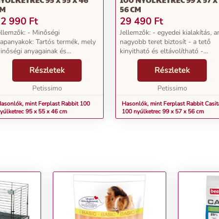
CM
56 CM
2 990
Ft
29 490
Ft
ellemzők: - Minőségi
Jellemzők: - egyedei kialakítás, a
lapanyakok: Tartós termék, mely
nagyobb teret biztosít - a tető
inőségi anyagainak és
kinyitható és eltávolítható -
ivitelének köszönhetően évekig a
könnyen tisztítható - a ketrec
edvenced lakhelye lesz. -
Részletek
egyszerűen szétszerelhető és
Részletek
ldalán teljes szélességében
könnyen szállítható - tartozékok:
yitható: A nyúlketrec hosszabbi...
Petissimo
etetőtá...
Petissimo
asonlók, mint Ferplast Rabbit 100
Hasonlók, mint Ferplast Rabbit Casit
yúlketrec 95 x 55 x 46 cm
100 nyúlketrec 99 x 57 x 56 cm