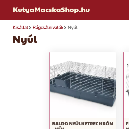
KutyaMacskaShop.hu
Kisállat
Rágcsálnivalók
Nyúl
Nyúl
BALDO NYÚLKETREC KRÓM
F
- KÉK
N