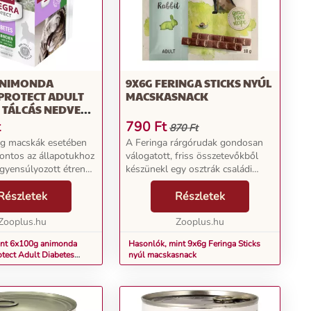
ANIMONDA
9X6G FERINGA STICKS NYÚL
PROTECT ADULT
MACSKASNACK
 TÁLCÁS NEDVES
ÁP-NYÚL
t
790
Ft
870 Ft
eg macskák esetében
A Feringa rárgórudak gondosan
ontos az állapotukhoz
válogatott, friss összetevőkből
iegyensúlyozott étrend.
készünekl egy osztrák családi
 Integra Protect
üzemben. A szeretetteljesen
es kifejezetten a
Részletek
összeállított receptúrák
Részletek
korszint elősegítésére
gabonamentesek és nagy
Zooplus.hu
arányban tartalmaznak értékes ál...
Zooplus.hu
int 6x100g animonda
Hasonlók, mint 9x6g Feringa Sticks
tect Adult Diabetes
nyúl macskasnack
s macskatáp-nyúl