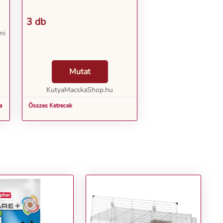
3 db
mi
Mutat
KutyaMacskaShop.hu
a
Összes Ketrecek