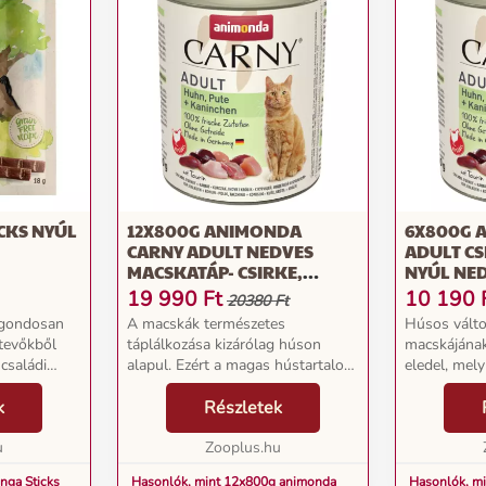
ICKS NYÚL
12X800G ANIMONDA
6X800G 
CARNY ADULT NEDVES
ADULT CS
MACSKATÁP- CSIRKE,
NYÚL NE
PULYKA & NYÚL
19 990
Ft
10 190
20380 Ft
 gondosan
A macskák természetes
Húsos válto
etevőkből
táplálkozása kizárólag húson
macskájána
családi
alapul. Ezért a magas hústartalom
eledel, mel
ljesen
nagyon fontos a macskák
természetes
k
k
táplálásában. A gabonát a
Részletek
igazodó 1-6 
agy
macskák csak nehezen tudják
állatok szám
értékes ál...
u
megemészteni, s ráadásul az
Zooplus.hu
a macskák hú
gyakran v...
nga Sticks
Hasonlók, mint 12x800g animonda
Hasonlók, m