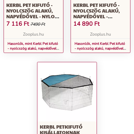
KERBL PET KIFUTÓ -
KERBL PET KIFUTÓ -
NYOLCSZÖG ALAKÚ,
NYOLCSZÖG ALAKÚ,
NAPVÉDŐVEL - NYLON
NAPVÉDŐVEL -
ALAP (KETREC
NAPVÉDŐS KETREC,
7 116
Ft
14 890
Ft
7490 Ft
NÉLKÜL)
NYLON ALAPPAL (8
ELEMES À H 57 X SZ 56
Zooplus.hu
Zooplus.hu
CM)
Hasonlók, mint Kerbl Pet kifutó
Hasonlók, mint Kerbl Pet kifutó
- nyolcszög alakú, napvédővel -
- nyolcszög alakú, napvédővel -
Nylon alap (ketrec nélkül)
Napvédős ketrec, nylon alappal
(8 elemes à H 57 x Sz 56 cm)
KERBL PETKIFUTÓ
KISÁLLATOKNAK