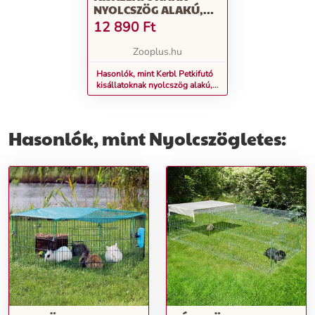
NYOLCSZÖG ALAKÚ,
NAPVÉDŐVEL, 8 ELEM,
12 890
Ft
EGYENKÉNT H 57 X SZ 56
CM
Zooplus.hu
Hasonlók, mint Kerbl Petkifutó
kisállatoknak nyolcszög alakú,
napvédővel, 8 elem, egyenként
H 57 x Sz 56 cm
Hasonlók, mint Nyolcszögletes: