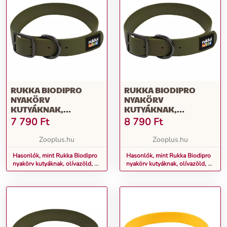
RUKKA BIODIPRO
RUKKA BIODIPRO
NYAKÖRV
NYAKÖRV
KUTYÁKNAK,
KUTYÁKNAK,
OLÍVAZÖLD, S MÉRET
OLÍVAZÖLD, L MÉRET
7 790
Ft
8 790
Ft
35-45CM
45-55CM
NYAKKÖRFOGAT
NYAKKÖRFOGAT
Zooplus.hu
Zooplus.hu
Hasonlók, mint Rukka Biodipro
Hasonlók, mint Rukka Biodipro
nyakörv kutyáknak, olívazöld, S
nyakörv kutyáknak, olívazöld, L
méret 35-45cm nyakkörfogat
méret 45-55cm nyakkörfogat