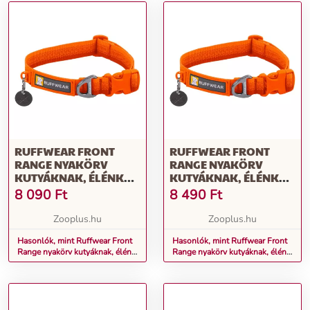
RUFFWEAR FRONT
RUFFWEAR FRONT
RANGE NYAKÖRV
RANGE NYAKÖRV
KUTYÁKNAK, ÉLÉNK
KUTYÁKNAK, ÉLÉNK
NARANCSSÁRGA, L: 51-
NARANCSSÁRGA, M: 36-
8 090
Ft
8 490
Ft
66CM NYAKKÖRFOGAT,
51CM NYAKKÖRFOGAT,
SZ: 25MM
SZ: 25MM
Zooplus.hu
Zooplus.hu
Hasonlók, mint Ruffwear Front
Hasonlók, mint Ruffwear Front
Range nyakörv kutyáknak, élénk
Range nyakörv kutyáknak, élénk
narancssárga, L: 51-66cm
narancssárga, M: 36-51cm
nyakkörfogat, Sz: 25mm
nyakkörfogat, Sz: 25mm