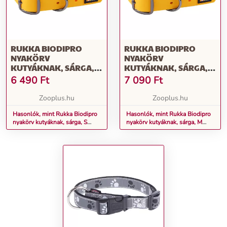
RUKKA BIODIPRO
RUKKA BIODIPRO
NYAKÖRV
NYAKÖRV
KUTYÁKNAK, SÁRGA, S
KUTYÁKNAK, SÁRGA, M
MÉRET, 28-35CM
MÉRET, 35-45CM
6 490
Ft
7 090
Ft
NYAKKÖRFOGAT
NYAKKÖRFOGAT
Zooplus.hu
Zooplus.hu
Hasonlók, mint Rukka Biodipro
Hasonlók, mint Rukka Biodipro
nyakörv kutyáknak, sárga, S
nyakörv kutyáknak, sárga, M
méret, 28-35cm nyakkörfogat
méret, 35-45cm nyakkörfogat