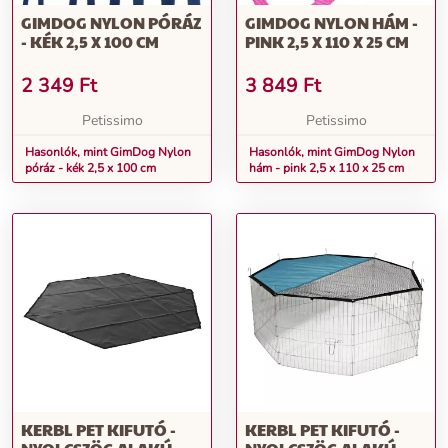
GIMDOG NYLON PÓRÁZ
GIMDOG NYLON HÁM -
- KÉK 2,5 X 100 CM
PINK 2,5 X 110 X 25 CM
2 349
Ft
3 849
Ft
Petissimo
Petissimo
Hasonlók, mint GimDog Nylon
Hasonlók, mint GimDog Nylon
póráz - kék 2,5 x 100 cm
hám - pink 2,5 x 110 x 25 cm
KERBL PET KIFUTÓ -
KERBL PET KIFUTÓ -