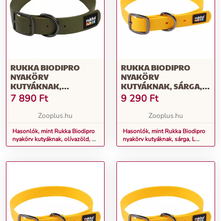
RUKKA BIODIPRO
RUKKA BIODIPRO
NYAKÖRV
NYAKÖRV
KUTYÁKNAK,
KUTYÁKNAK, SÁRGA, L
OLÍVAZÖLD, S MÉRET
MÉRET, 45-55CM
7 890
Ft
9 290
Ft
28-35CM
NYAKKÖRFOGAT
NYAKKÖRFOGAT
Zooplus.hu
Zooplus.hu
Hasonlók, mint Rukka Biodipro
Hasonlók, mint Rukka Biodipro
nyakörv kutyáknak, olívazöld, S
nyakörv kutyáknak, sárga, L
méret 28-35cm nyakkörfogat
méret, 45-55cm nyakkörfogat