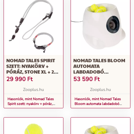
NOMAD TALES SPIRIT
NOMAD TALES BLOOM
SZETT: NYAKÖRV +
AUTOMATA
PÓRÁZ, STONE XL + 200
LABDADOBÓ
CM KUTYÁKNAK
KUTYÁKNAK, MINI
29 990
Ft
53 590
Ft
26X27X21CM
Zooplus.hu
Zooplus.hu
Hasonlók, mint Nomad Tales
Hasonlók, mint Nomad Tales
Spirit szett: nyakörv + póráz,
Bloom automata labdadobó
stone XL + 200 cm kutyáknak
kutyáknak, Mini 26x27x21cm