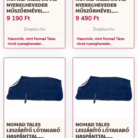
NYEREGHEVEDER
NYEREGHEVEDER
MŰSZŐRMÉVEL,
MŰSZŐRMÉVEL,
TENGERÉSZKÉK, 65CM
TENGERÉSZKÉK, 70CM
9 190
Ft
9 490
Ft
Zooplus.hu
Zooplus.hu
Hasonlók, mint Nomad Tales
Hasonlók, mint Nomad Tales
rövid nyeregheveder
rövid nyeregheveder
műszőrmével, tengerészkék,
műszőrmével, tengerészkék,
65cm
70cm
NOMAD TALES
NOMAD TALES
LESZÁRÍTÓ LÓTAKARÓ
LESZÁRÍTÓ LÓTAKARÓ
HASPÁNTTAL,
HASPÁNTTAL,