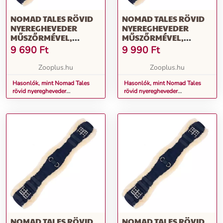
NOMAD TALES RÖVID
NOMAD TALES RÖVID
NYEREGHEVEDER
NYEREGHEVEDER
MŰSZŐRMÉVEL,
MŰSZŐRMÉVEL,
TENGERÉSZKÉK, 75CM
TENGERÉSZKÉK, 80CM
9 690
Ft
9 990
Ft
Zooplus.hu
Zooplus.hu
Hasonlók, mint Nomad Tales
Hasonlók, mint Nomad Tales
rövid nyeregheveder
rövid nyeregheveder
műszőrmével, tengerészkék,
műszőrmével, tengerészkék,
75cm
80cm
NOMAD TALES RÖVID
NOMAD TALES RÖVID