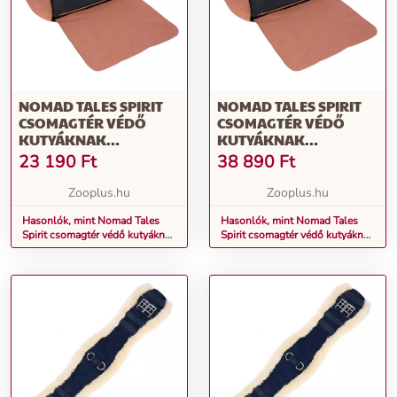
NOMAD TALES SPIRIT
NOMAD TALES SPIRIT
CSOMAGTÉR VÉDŐ
CSOMAGTÉR VÉDŐ
KUTYÁKNAK
KUTYÁKNAK
90X70X23CM
107X82X25CM
23 190
Ft
38 890
Ft
Zooplus.hu
Zooplus.hu
Hasonlók, mint Nomad Tales
Hasonlók, mint Nomad Tales
Spirit csomagtér védő kutyáknak
Spirit csomagtér védő kutyáknak
90x70x23cm
107x82x25cm