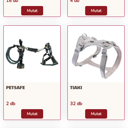
18 db
4 db
Mutat
Mutat
PETSAFE
TIAKI
2 db
32 db
Mutat
Mutat