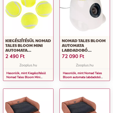
KIEGÉSZÍTÉSÜL NOMAD
NOMAD TALES BLOOM
TALES BLOOM MINI
AUTOMATA
AUTOMATA
LABDADOBÓ
LABDADOBÓHOZ
KUTYÁKNAK, MAXI
2 490
Ft
72 090
Ft
TENISZLABDA, 4DB, Ø 5
32,9X32,2X28,3CM
M
Zooplus.hu
Zooplus.hu
Hasonlók, mint Kiegészítésül
Hasonlók, mint Nomad Tales
Nomad Tales Bloom Mini
Bloom automata labdadobó
automata labdadobóhoz
kutyáknak, Maxi
teniszlabda, 4db, Ø 5 m
32,9x32,2x28,3cm