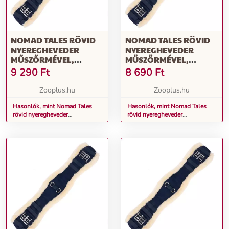
NOMAD TALES RÖVID
NOMAD TALES RÖVID
NYEREGHEVEDER
NYEREGHEVEDER
MŰSZŐRMÉVEL,
MŰSZŐRMÉVEL,
TENGERÉSZKÉK, 60CM
TENGERÉSZKÉK, 55CM
9 290
Ft
8 690
Ft
Zooplus.hu
Zooplus.hu
Hasonlók, mint Nomad Tales
Hasonlók, mint Nomad Tales
rövid nyeregheveder
rövid nyeregheveder
műszőrmével, tengerészkék,
műszőrmével, tengerészkék,
60cm
55cm