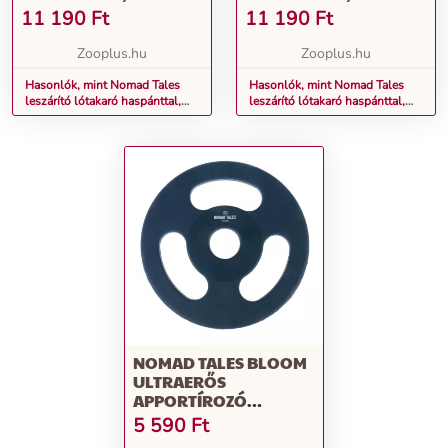
TENGERÉSZKÉK 155CM
TENGERÉSZKÉK 165CM
11 190
Ft
11 190
Ft
Zooplus.hu
Zooplus.hu
Hasonlók, mint Nomad Tales
Hasonlók, mint Nomad Tales
leszárító lótakaró haspánttal,
leszárító lótakaró haspánttal,
tengerészkék 155cm
tengerészkék 165cm
NOMAD TALES BLOOM
ULTRAERŐS
APPORTÍROZÓ
KORONG KUTYÁKNAK
5 590
Ft
- Ø 22 X M 1,25 CM