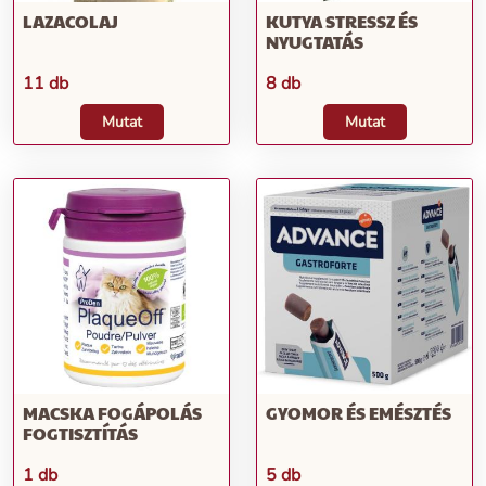
LAZACOLAJ
KUTYA STRESSZ ÉS
NYUGTATÁS
11 db
8 db
Mutat
Mutat
MACSKA FOGÁPOLÁS
GYOMOR ÉS EMÉSZTÉS
FOGTISZTÍTÁS
1 db
5 db