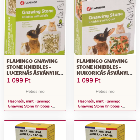
FLAMINGO GNAWING
FLAMINGO GNAWING
STONE KNIBBLES -
STONE KNIBBLES -
LUCERNÁS ÁSVÁNYI KŐ
KUKORICÁS ÁSVÁNYI
1 DB
KŐ 1 DB
1 099
Ft
1 099
Ft
Petissimo
Petissimo
Hasonlók, mint Flamingo
Hasonlók, mint Flamingo
Gnawing Stone Knibbles -
Gnawing Stone Knibbles -
lucernás ásványi kő 1 db
kukoricás ásványi kő 1 db