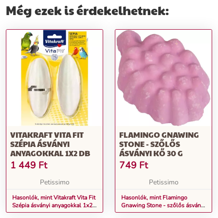
Még ezek is érdekelhetnek:
VITAKRAFT VITA FIT
FLAMINGO GNAWING
SZÉPIA ÁSVÁNYI
STONE - SZŐLŐS
ANYAGOKKAL 1X2 DB
ÁSVÁNYI KŐ 30 G
1 449
Ft
749
Ft
Petissimo
Petissimo
Hasonlók, mint Vitakraft Vita Fit
Hasonlók, mint Flamingo
Szépia ásványi anyagokkal 1x2
Gnawing Stone - szőlős ásványi
db
kő 30 g