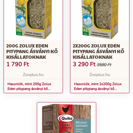
200G ZOLUX EDEN
2X200G ZOLUX EDEN
PITYPANG ÁSVÁNYI KŐ
PITYPANG ÁSVÁNYI KŐ
KISÁLLATOKNAK
KISÁLLATOKNAK
1 790
Ft
3 290
Ft
3580 Ft
Zooplus.hu
Zooplus.hu
Hasonlók, mint 200g Zolux
Hasonlók, mint 2x200g Zolux
Eden pitypang ásványi kő
Eden pitypang ásványi kő
kisállatoknak
kisállatoknak