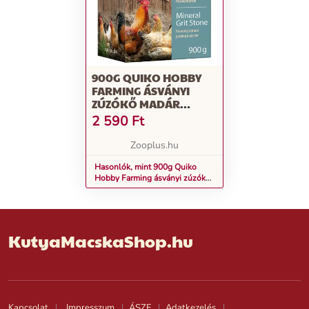
900G QUIKO HOBBY
FARMING ÁSVÁNYI
ZÚZÓKŐ MADÁR
KIEGÉSZÍTŐK
2 590
Ft
Zooplus.hu
Hasonlók, mint 900g Quiko
Hobby Farming ásványi zúzókő
madár kiegészítők
KutyaMacskaShop.hu
Kapcsolat
Impresszum
ÁSZF
Adatkezelés