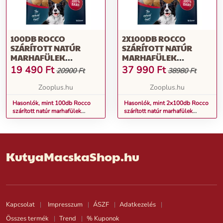
100DB ROCCO
2X100DB ROCCO
SZÁRÍTOTT NATÚR
SZÁRÍTOTT NATÚR
MARHAFÜLEK
MARHAFÜLEK
KUTYASNACK
KUTYASNACK
19 490
Ft
37 990
Ft
20900 Ft
38980 Ft
Zooplus.hu
Zooplus.hu
Hasonlók, mint 100db Rocco
Hasonlók, mint 2x100db Rocco
szárított natúr marhafülek
szárított natúr marhafülek
kutyasnack
kutyasnack
KutyaMacskaShop.hu
Kapcsolat
Impresszum
ÁSZF
Adatkezelés
Összes termék
Trend
% Kuponok