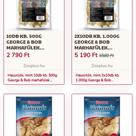
10DB KB. 500G
2X10DB KB. 1.000G
GEORGE & BOB
GEORGE & BOB
MARHAFÜLEK
MARHAFÜLEK
KUTYASNACK
KUTYASNACK
2 790
Ft
5 190
Ft
5580 Ft
Zooplus.hu
Zooplus.hu
Hasonlók, mint 10db kb. 500g
Hasonlók, mint 2x10db kb.
George & Bob marhafülek
1.000g George & Bob
kutyasnack
marhafülek kutyasnack