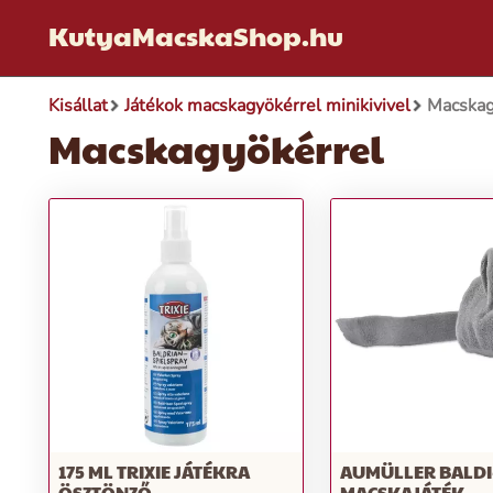
KutyaMacskaShop.hu
Kisállat
Játékok macskagyökérrel minikivivel
Macskag
Macskagyökérrel
175 ML TRIXIE JÁTÉKRA
AUMÜLLER BALDI
ÖSZTÖNZŐ
MACSKAJÁTÉK