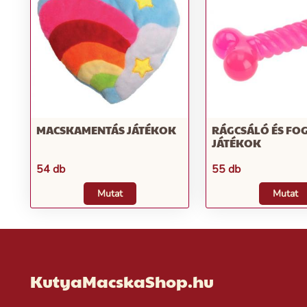
MACSKAMENTÁS JÁTÉKOK
RÁGCSÁLÓ ÉS FO
JÁTÉKOK
54 db
55 db
Mutat
Mutat
KutyaMacskaShop.hu