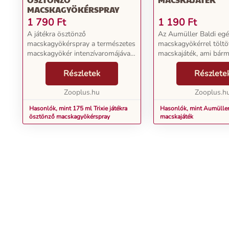
MACSKAGYÖKÉRSPRAY
1 790
Ft
1 190
Ft
A játékra ösztönző
Az Aumüller Baldi egé
macskagyökérspray a természetes
macskagyökérrel töltö
macskagyökér intenzívaromájával
macskajáték, ami bár
készül. A macskagyökér illata
számára tökéletes. A
cicájára stimuláló hatással bír. Így
Részletek
macskagyökér a macs
Részlete
a spray-vel befújt tárgyak -
ideális alternatíváját kí
például egy macskaját...
Zooplus.hu
intenzív illatú Baldi ma
Zooplus.h
Hasonlók, mint 175 ml Trixie játékra
Hasonlók, mint Aumüller
ösztönző macskagyökérspray
macskajáték