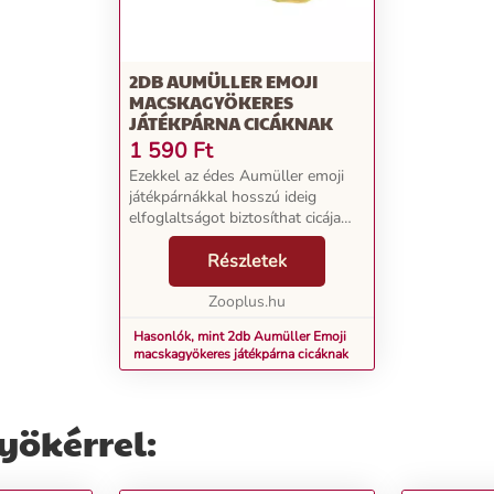
2DB AUMÜLLER EMOJI
MACSKAGYÖKERES
JÁTÉKPÁRNA CICÁKNAK
1 590
Ft
Ezekkel az édes Aumüller emoji
játékpárnákkal hosszú ideig
elfoglaltságot biztosíthat cicája
számára. A kis sárga puha plüss
párnák mindegyikének egyik
Részletek
oldalára a jól ismert hangulatjelek
egyikét híme...
Zooplus.hu
Hasonlók, mint 2db Aumüller Emoji
macskagyökeres játékpárna cicáknak
yökérrel: