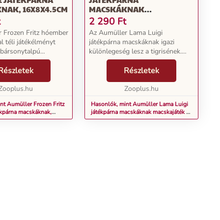
NAK, 16X8X4.5CM
MACSKÁKNAK
MACSKAJÁTÉK - 1 DARAB
t
2 290
Ft
 Frozen Fritz hóember
Az Aumüller Lama Luigi
l téli játékélményt
játékpárna macskáknak igazi
 bársonytalpú
különlegeség lesz a tigrisének.
ndennapjaiba! A
Puha, bolyhos bundájával
ségű játékpárna
Részletek
nemcsak összebújásra invitál,
Részletek
ával töltött, amely
hanem különleges töltetével is
izeg, amikor...
Zooplus.hu
gyönyörködtet: a friss valerián...
Zooplus.hu
nt Aumüller Frozen Fritz
Hasonlók, mint Aumüller Lama Luigi
kpárna macskáknak,
játékpárna macskáknak macskajáték -
1 darab