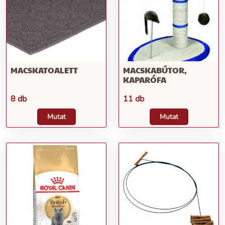
MACSKATOALETT
MACSKABÚTOR,
KAPARÓFA
8 db
11 db
Mutat
Mutat