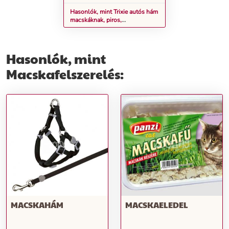
Hasonlók, mint Trixie autós hám
macskáknak, piros,
mellkaskörfogat: 31 - 48 cm, 15
mm széles
Hasonlók, mint
Macskafelszerelés:
MACSKAHÁM
MACSKAELEDEL