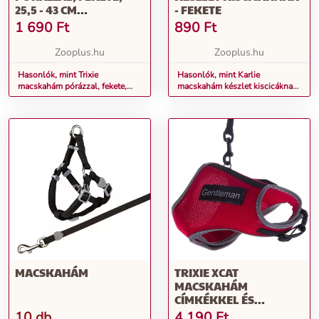
25,5 - 43 CM
- FEKETE
MELLKASKÖRFOGAT
1 690
Ft
890
Ft
Zooplus.hu
Zooplus.hu
Hasonlók, mint Trixie
Hasonlók, mint Karlie
macskahám pórázzal, fekete,
macskahám készlet kiscicáknak
25,5 - 43 cm mellkaskörfogat
- fekete
MACSKAHÁM
TRIXIE XCAT
MACSKAHÁM
CÍMKÉKKEL ÉS
PÓRÁZZAL, PIROS, 24 -
10 db
4 190
Ft