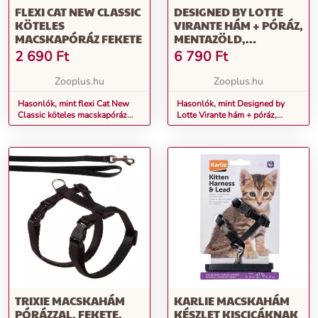
FLEXI CAT NEW CLASSIC
DESIGNED BY LOTTE
KÖTELES
VIRANTE HÁM + PÓRÁZ,
MACSKAPÓRÁZ FEKETE
MENTAZÖLD,
MELLKASKÖRFOGAT:
2 690
Ft
6 790
Ft
KB. 27 - 45 CM, SZ 20 MM
, MACSKA
Zooplus.hu
Zooplus.hu
Hasonlók, mint flexi Cat New
Hasonlók, mint Designed by
Classic köteles macskapóráz
Lotte Virante hám + póráz,
fekete
mentazöld, mellkaskörfogat: kb.
27 - 45 cm, Sz 20 mm , macska
TRIXIE MACSKAHÁM
KARLIE MACSKAHÁM
PÓRÁZZAL, FEKETE,
KÉSZLET KISCICÁKNAK