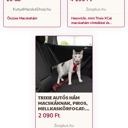
42 CM
MELLKASKÖRFOGAT
KutyaMacskaShop.hu
Zooplus.hu
Összes Macskahám
Hasonlók, mint Trixie XCat
macskahám címkékkel és
pórázzal, piros, 24 - 42 cm
mellkaskörfogat
TRIXIE AUTÓS HÁM
MACSKÁKNAK, PIROS,
MELLKASKÖRFOGAT:
31 - 48 CM, 15 MM
2 090
Ft
SZÉLES
Zooplus.hu