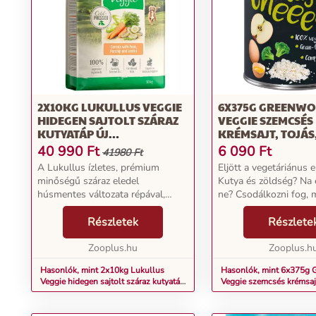
2X10KG LUKULLUS VEGGIE
6X375G GREENW
HIDEGEN SAJTOLT SZÁRAZ
VEGGIE SZEMCSÉS
KUTYATÁP ÚJ
KRÉMSAJT, TOJÁS
RECEPTÚRÁVAL
BROKKOLI NEDV
40 990
Ft
6 090
Ft
41980 Ft
KUTYATÁP
A Lukullus ízletes, prémium
Eljött a vegetáriánus e
minőségű száraz eledel
Kutya és zöldség? Na 
húsmentes változata répával,
ne? Csodálkozni fog, m
paszternákkal és cikóriával
összeillenek.. Mert ez 
különleges receptúrát kínál ínyenc
Részletek
Greenwoods receptúr
Részlete
kutyájának. A válogatott,
gyümölcsök és zöldsé
természetes összetevőket kíméle...
Zooplus.hu
tökéletes keverékét kín
Zooplus.h
Hasonlók, mint 2x10kg Lukullus
Hasonlók, mint 6x375g
Veggie hidegen sajtolt száraz kutyatáp
Veggie szemcsés krémsajt
új receptúrával
& brokkoli nedves kutyat