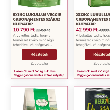
5X1KG LUKULLUS VEGGIE
2X12KG LUKULLUS
GABONAMENTES SZÁRAZ
GABONAMENTES 
KUTYATÁP
KUTYATÁP
10 790
Ft
42 990
Ft
11450 Ft
43980 
A Lukullus tudja, hogy a
A Lukullus tudja, hog
természet kiváló minőségű
természet kiváló min
fehérjéivel, zöldségeivel,
fehérjéivel, zöldségeive
gyümölcseivel és értékes olajaival
gyümölcseivel és érték
mindent megad, amire kutyájának
Részletek
mindent megad, amire
Részlete
tápanyagdús és ízletes
tápanyagdús és ízlete
étrendjéhez szüksége van. A
Zooplus.hu
étrendjéhez szüksége 
Zooplus.h
Luku...
Luku...
Hasonlók, mint 5x1kg Lukullus
Hasonlók, mint 2x12kg L
Veggie gabonamentes száraz kutyatáp
Veggie gabonamentes szá