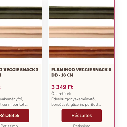
 VEGGIE SNACK 3
FLAMINGO VEGGIE SNACK 6
M
DB - 18 CM
t
3 349
Ft
Összetétel:
yakeményítő,
Édesburgonyakeményítő,
licerin, porított
borsóliszt, glicerin, porított
tin, szárított
cellulóz, lecitin, szárított
 természetes
Részletek
sörélesztő, természetes
Részletek
, lucerna.
színezőanyag, lucerna.
ok: Érzékszervi
Petissimo
Adalékanyagok: Érzékszervi
Petissimo