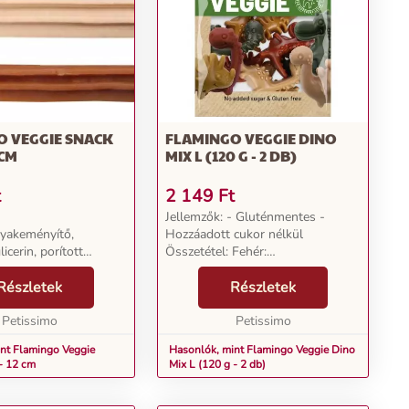
O VEGGIE SNACK
FLAMINGO VEGGIE DINO
 CM
MIX L (120 G - 2 DB)
t
2 149
Ft
Jellemzők: - Gluténmentes -
yakeményítő,
Hozzáadott cukor nélkül
licerin, porított
Összetétel: Fehér:
tin, szárított
édesburgonyaliszt 49,90%,
 természetes
Részletek
borsókeményítő 23,30%, glicerin
Részletek
, lucerna.
8,5%, kalcium-karbonát 8%,
ok: Érzékszervi
Petissimo
cellulózpor 5%, szárított élesztő
Petissimo
kat javító adalékok...
5%, kókusz...
nt Flamingo Veggie
Hasonlók, mint Flamingo Veggie Dino
- 12 cm
Mix L (120 g - 2 db)