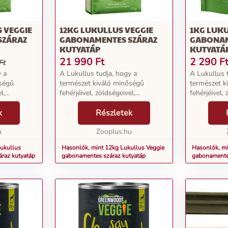
 VEGGIE
12KG LUKULLUS VEGGIE
1KG LUKU
SZÁRAZ
GABONAMENTES SZÁRAZ
GABONAM
KUTYATÁP
KUTYATÁ
21 990
Ft
2 290
F
Ft
y a
A Lukullus tudja, hogy a
A Lukullus 
őségű
természet kiváló minőségű
természet k
l,
fehérjéivel, zöldségeivel,
fehérjéivel, 
es olajaival
gyümölcseivel és értékes olajaival
gyümölcseive
 kutyájának
k
mindent megad, amire kutyájának
Részletek
mindent meg
s
tápanyagdús és ízletes
tápanyagdús
van. A
u
étrendjéhez szüksége van. A
Zooplus.hu
étrendjéhez
Luku...
Luku...
ukullus
Hasonlók, mint 12kg Lukullus Veggie
Hasonlók, mi
raz kutyatáp
gabonamentes száraz kutyatáp
gabonamentes