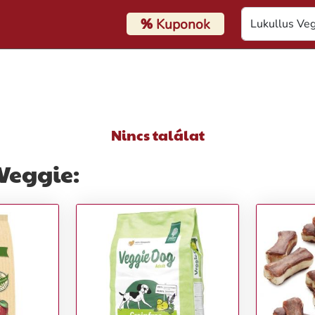
%
Kuponok
Nincs találat
Veggie: