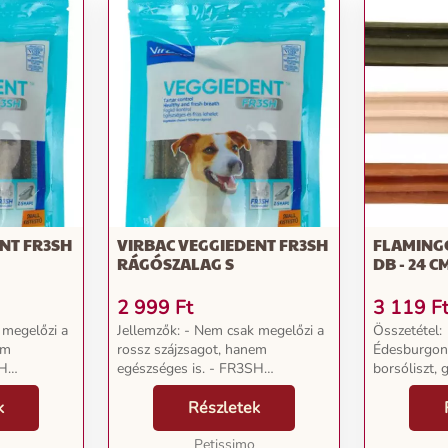
NT FR3SH
VIRBAC VEGGIEDENT FR3SH
FLAMINGO
RÁGÓSZALAG S
DB - 24 C
2 999
Ft
3 119
F
 megelőzi a
Jellemzők: - Nem csak megelőzi a
Összetétel:
em
rossz szájzsagot, hanem
Édesburgon
SH
egészséges is. - FR3SH
borsóliszt, g
 A szájüregi
technológia 1. tisztít: A szájüregi
cellulóz, leci
llen. 2.
k
eredetű rossz szagok ellen. 2.
Részletek
sörélesztő,
tt frissíti a
hűsít: Hűsítő hatása miatt frissíti a
színezőanyag
lehelletet. 3....
Petissimo
Adalékanyag