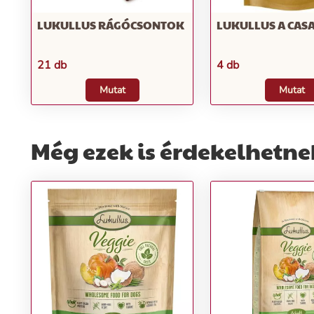
LUKULLUS RÁGÓCSONTOK
LUKULLUS A CASA
21 db
4 db
Mutat
Mutat
Még ezek is érdekelhetne