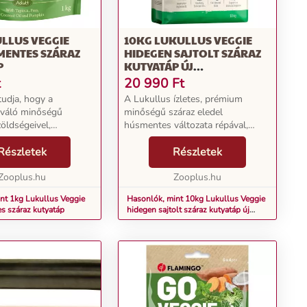
LLUS VEGGIE
10KG LUKULLUS VEGGIE
ENTES SZÁRAZ
HIDEGEN SAJTOLT SZÁRAZ
P
KUTYATÁP ÚJ
RECEPTÚRÁVAL
t
20 990
Ft
tudja, hogy a
A Lukullus ízletes, prémium
iváló minőségű
minőségű száraz eledel
zöldségeivel,
húsmentes változata répával,
l és értékes olajaival
paszternákkal és cikóriával
ad, amire kutyájának
Részletek
különleges receptúrát kínál ínyenc
Részletek
 és ízletes
kutyájának. A válogatott,
 szüksége van. A
Zooplus.hu
természetes összetevőket kíméle...
Zooplus.hu
nt 1kg Lukullus Veggie
Hasonlók, mint 10kg Lukullus Veggie
 száraz kutyatáp
hidegen sajtolt száraz kutyatáp új
receptúrával