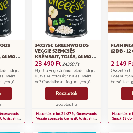
OODS
24X375G GREENWOODS
FLAMING
VEGGIE SZEMCSÉS
12 DB - 12
, ALMA &
KRÉMSAJT, TOJÁS, ALMA &
ES
BROKKOLI NEDVES
23 490
Ft
2 149
F
24360 Ft
KUTYATÁP
ledel ideje.
Eljött a vegetáriánus eledel ideje.
Összetétel:
és, miért
Kutya és zöldség? Na és, miért
Édesburgon
ilyen jól
ne? Csodálkozni fog, milyen jól
borsóliszt, g
a
összeillenek.. Mert ez a
cellulóz, leci
a
k
Greenwoods receptúra
Részletek
sörélesztő,
gek
gyümölcsök és zöldségek
színezőanyag
álja. Em...
u
tökéletes keverékét kínálja. Em...
Zooplus.hu
Adalékanyag
tulajdonságo
 Greenwoods
Hasonlók, mint 24x375g Greenwoods
Hasonlók, mi
, tojás, alma
Veggie szemcsés krémsajt, tojás, alma
Snack 12 db 
áp
& brokkoli nedves kutyatáp