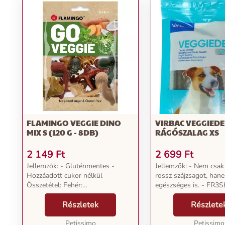
FLAMINGO VEGGIE DINO
VIRBAC VEGGIEDE
MIX S (120 G - 8DB)
RÁGÓSZALAG XS
2 149
Ft
2 699
Ft
Jellemzők: - Gluténmentes -
Jellemzők: - Nem csak
Hozzáadott cukor nélkül
rossz szájzsagot, han
Összetétel: Fehér:
egészséges is. - FR3
édesburgonyaliszt 49,90%,
technológia 1. tisztít:
borsókeményítő 23,30%, glicerin
Részletek
eredetű rossz szagok e
Részlete
8,5%, kalcium-karbonát 8%,
hűsít: Hűsítő hatása mia
cellulózpor 5%, szárított élesztő
Petissimo
lehelletet. 3....
Petissimo