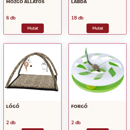
MOZGÓ ÁLLATOS
LABDA
6 db
18 db
Mutat
Mutat
LÓGÓ
FORGÓ
2 db
2 db