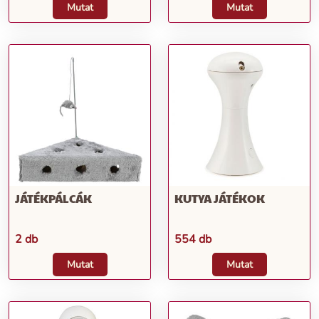
Mutat
Mutat
JÁTÉKPÁLCÁK
KUTYA JÁTÉKOK
2 db
554 db
Mutat
Mutat