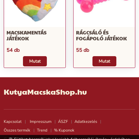
MACSKAMENTÁS
RÁGCSÁLÓ ÉS
JÁTÉKOK
FOGÁPOLÓ JÁTÉKOK
54 db
55 db
Mutat
Mutat
KutyaMacskaShop.hu
Kapcsolat
Impresszum
ÁSZF
Adatkezelés
Összes termék
Trend
% Kuponok