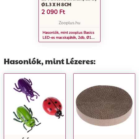
Ø1.3 X H 8CM
2 090
Ft
Zooplus.hu
Hasonlók, mint zooplus Basics
LED-es macskajáték, 2db, Ø1.3
x H 8cm
Hasonlók, mint Lézeres: