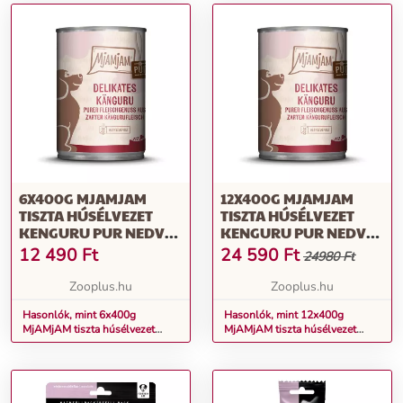
6X400G MJAMJAM
12X400G MJAMJAM
TISZTA HÚSÉLVEZET
TISZTA HÚSÉLVEZET
KENGURU PUR NEDVES
KENGURU PUR NEDVES
KUTYATÁP
KUTYATÁP
12 490
Ft
24 590
Ft
24980 Ft
Zooplus.hu
Zooplus.hu
Hasonlók, mint 6x400g
Hasonlók, mint 12x400g
MjAMjAM tiszta húsélvezet
MjAMjAM tiszta húsélvezet
kenguru pur nedves kutyatáp
kenguru pur nedves kutyatáp