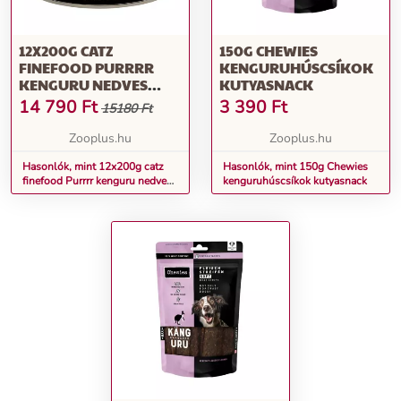
12X200G CATZ
150G CHEWIES
FINEFOOD PURRRR
KENGURUHÚSCSÍKOK
KENGURU NEDVES
KUTYASNACK
MACSKATÁP
14 790
Ft
3 390
Ft
15180 Ft
Zooplus.hu
Zooplus.hu
Hasonlók, mint 12x200g catz
Hasonlók, mint 150g Chewies
finefood Purrrr kenguru nedves
kenguruhúscsíkok kutyasnack
macskatáp