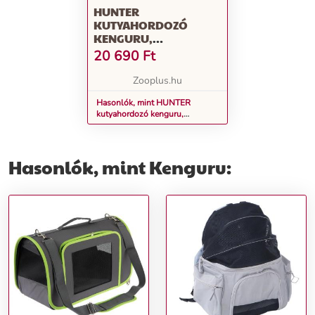
HUNTER
KUTYAHORDOZÓ
KENGURU,
KUTYÁKNAK,
20 690
Ft
MACSKÁKNAK,
30X20X30CM
Zooplus.hu
Hasonlók, mint HUNTER
kutyahordozó kenguru,
kutyáknak, macskáknak,
30x20x30cm
Hasonlók, mint Kenguru: