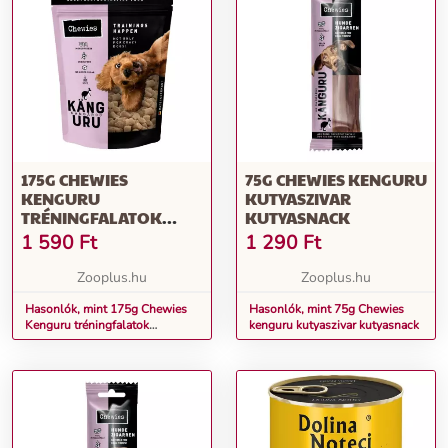
175G CHEWIES
75G CHEWIES KENGURU
KENGURU
KUTYASZIVAR
TRÉNINGFALATOK
KUTYASNACK
KUTYASNACK
1 590
Ft
1 290
Ft
Zooplus.hu
Zooplus.hu
Hasonlók, mint 175g Chewies
Hasonlók, mint 75g Chewies
Kenguru tréningfalatok
kenguru kutyaszivar kutyasnack
kutyasnack