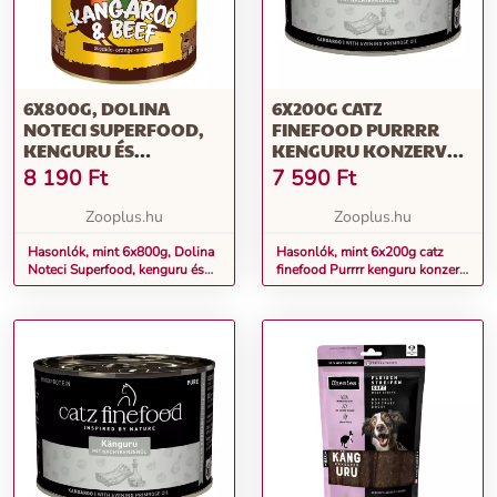
6X800G, DOLINA
6X200G CATZ
NOTECI SUPERFOOD,
FINEFOOD PURRRR
KENGURU ÉS
KENGURU KONZERV
MARHAHÚS, NEDVES
NEDVES MACSKATÁP
8 190
Ft
7 590
Ft
KUTYATÁP
Zooplus.hu
Zooplus.hu
Hasonlók, mint 6x800g, Dolina
Hasonlók, mint 6x200g catz
Noteci Superfood, kenguru és
finefood Purrrr kenguru konzerv
marhahús, nedves kutyatáp
nedves macskatáp