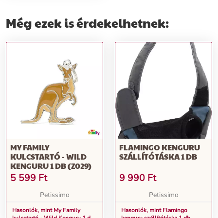
Még ezek is érdekelhetnek:
MY FAMILY
FLAMINGO KENGURU
KULCSTARTÓ - WILD
SZÁLLÍTÓTÁSKA 1 DB
KENGURU 1 DB (Z029)
5 599
Ft
9 990
Ft
Petissimo
Petissimo
Hasonlók, mint My Family
Hasonlók, mint Flamingo