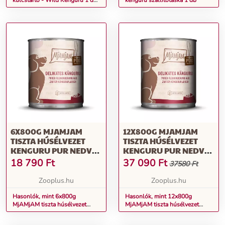
kulcstartó - Wild Kenguru 1 db
kenguru szállítótáska 1 db
(Z029)
6X800G MJAMJAM
12X800G MJAMJAM
TISZTA HÚSÉLVEZET
TISZTA HÚSÉLVEZET
KENGURU PUR NEDVES
KENGURU PUR NEDVES
KUTYATÁP
KUTYATÁP
18 790
Ft
37 090
Ft
37580 Ft
Zooplus.hu
Zooplus.hu
Hasonlók, mint 6x800g
Hasonlók, mint 12x800g
MjAMjAM tiszta húsélvezet
MjAMjAM tiszta húsélvezet
kenguru pur nedves kutyatáp
kenguru pur nedves kutyatáp