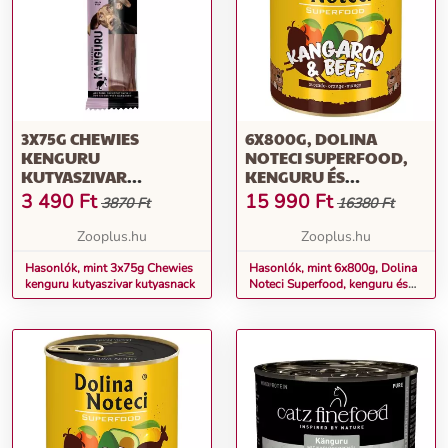
3X75G CHEWIES
6X800G, DOLINA
KENGURU
NOTECI SUPERFOOD,
KUTYASZIVAR
KENGURU ÉS
KUTYASNACK
MARHAHÚS, NEDVES
3 490
Ft
15 990
Ft
3870 Ft
16380 Ft
KUTYATÁP
Zooplus.hu
Zooplus.hu
Hasonlók, mint 3x75g Chewies
Hasonlók, mint 6x800g, Dolina
kenguru kutyaszivar kutyasnack
Noteci Superfood, kenguru és
marhahús, nedves kutyatáp