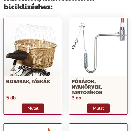
biciklizéshez:
KOSARAK, TÁSKÁK
PÓRÁZOK,
NYAKÖRVEK,
TARTOZÉKOK
5 db
3 db
Mutat
Mutat