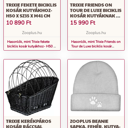
TRIXIE FEKETE BICIKLIS
TRIXIE FRIENDS ON
KOSÁR KUTYÁKHOZ-
TOUR DE LUXE BICIKLIS
H50 X SZ35 X M41 CM
KOSÁR KUTYÁKNAK H
41 X SZ 26 X M 26 CM
10 890
Ft
15 990
Ft
Zooplus.hu
Zooplus.hu
Hasonlók, mint Trixie fekete
Hasonlók, mint Trixie Friends on
biciklis kosár kutyákhoz- H50 x
Tour de Luxe biciklis kosár
Sz35 x M41 cm
kutyáknak H 41 x Sz 26 x M 26
cm
TRIXIE KERÉKPÁROS
ZOOPLUS BEANIE
KOSÁR RÁCCSAL
SAPKA, FEHÉR, KUTYA-