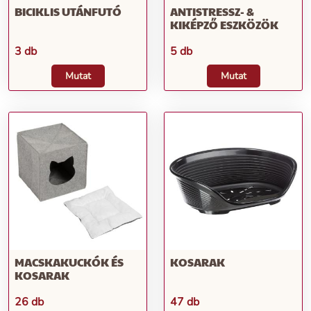
BICIKLIS UTÁNFUTÓ
ANTISTRESSZ- &
KIKÉPZŐ ESZKÖZÖK
3 db
5 db
Mutat
Mutat
MACSKAKUCKÓK ÉS
KOSARAK
KOSARAK
26 db
47 db