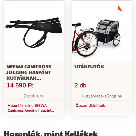
NEEWA CANICROSS
UTÁNFUTÓK
JOGGING HASPÁNT
KUTYÁKNAK
CSÍPŐMÉRET MAX. 110
14 590
Ft
2 db
CM
Zooplus.hu
KutyaMacskaShop.hu
Hasonlók, mint NEEWA
Összes Utánfutók
Canicross Jogging haspánt
kutyáknak csípőméret max. 110
cm
Hasonlók, mint Kellékek