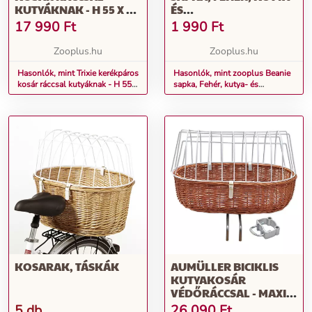
KUTYÁKNAK - H 55 X SZ
ÉS
35 X M 49 CM
MACSKAGAZDIKNAK,
17 990
Ft
1 990
Ft
SZÜRKE LOGÓVAL
Zooplus.hu
Zooplus.hu
Hasonlók, mint Trixie kerékpáros
Hasonlók, mint zooplus Beanie
kosár ráccsal kutyáknak - H 55 x
sapka, Fehér, kutya- és
Sz 35 x M 49 cm
macskagazdiknak, szürke
logóval
KOSARAK, TÁSKÁK
AUMÜLLER BICIKLIS
KUTYAKOSÁR
VÉDŐRÁCCSAL - MAXI:
KB. H 70 X SZ 46 X M 40
5 db
26 090
Ft