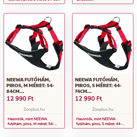
cm mellkaskörfogat, kutya
NEEWA FUTÓHÁM,
NEEWA FUTÓHÁM,
PIROS, M MÉRET: 54-
PIROS, S MÉRET: 44-
84CM
74CM
MELLKASKÖRFOGAT,
MELLKASKÖRFOGAT,
12 990
Ft
12 990
Ft
KUTYA
KUTYA
Zooplus.hu
Zooplus.hu
Hasonlók, mint NEEWA
Hasonlók, mint NEEWA
futóhám, piros, M méret: 54-
futóhám, piros, S méret: 44-
84cm mellkaskörfogat, kutya
74cm mellkaskörfogat, kutya