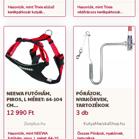
Hasonlók, mint Trixie elülső
Hasonlók, mint Trixie
kerékpárkosár kutyák
védőrácsos kerékpárkosár
szállítására, szürke,
csomagtartóra kutyáknak,
42×39×30cm
macskáknak 35x49x55cm
NEEWA FUTÓHÁM,
PÓRÁZOK,
PIROS, L MÉRET: 64-104
NYAKÖRVEK,
CM
TARTOZÉKOK
MELLKASKÖRFOGAT,
12 990
Ft
3 db
KUTYA
Zooplus.hu
KutyaMacskaShop.hu
Hasonlók, mint NEEWA
Összes Pórázok, nyakörvek,
futóhám, piros, L méret: 64-104
tartozékok