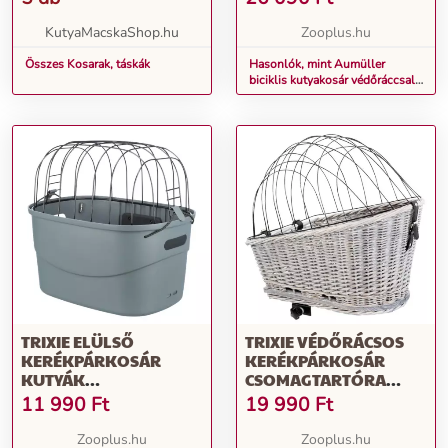
CM
KutyaMacskaShop.hu
Zooplus.hu
Összes Kosarak, táskák
Hasonlók, mint Aumüller
biciklis kutyakosár védőráccsal -
Maxi: kb. H 70 x Sz 46 x M 40
cm
TRIXIE ELÜLSŐ
TRIXIE VÉDŐRÁCSOS
KERÉKPÁRKOSÁR
KERÉKPÁRKOSÁR
KUTYÁK
CSOMAGTARTÓRA
SZÁLLÍTÁSÁRA,
KUTYÁKNAK,
11 990
Ft
19 990
Ft
SZÜRKE, 42×39×30CM
MACSKÁKNAK
35X49X55CM
Zooplus.hu
Zooplus.hu