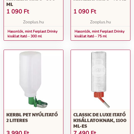
ML
1 090
Ft
1 090
Ft
Zooplus.hu
Zooplus.hu
Hasonlók, mint Ferplast Drinky
Hasonlók, mint Ferplast Drinky
kisállat itató - 300 ml
kisállat itató - 75 ml
KERBL PET NYÚLITATÓ
CLASSIC DE LUXE ITATÓ
2 LITERES
KISÁLLATOKNAK, 1100
ML-ES
3 990
Ft
7 490
Ft