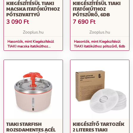
KIEGÉSZÍTÉSÜL TIAKI
KIEGÉSZÍTÉSÜL TIAKI
MACSKA ITATÓKÚTHOZ
ITATÓKÚTHOZ
PÓTSZIVATTYÚ
PÓTSZŰRŐ, 6DB
3 090
Ft
7 690
Ft
Zooplus.hu
Zooplus.hu
Hasonlók, mint Kiegészítésül
Hasonlók, mint Kiegészítésül
TIAKI macska itatókúthoz
TIAKI itatókúthoz pótszűrő, 6db
pótszivattyú
TIAKI STARFISH
KIEGÉSZÍTŐ TARTOZÉK
ROZSDAMENTES ACÉL
2 LITERES TIAKI