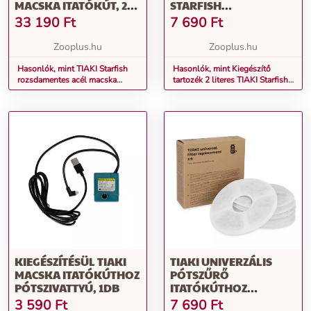
MACSKA ITATÓKÚT, 2
STARFISH
LITERES
ROZSDAMENTES ACÉL
33 190
Ft
7 690
Ft
MACSKA
ITATÓKÚTHOZ: 6DB
Zooplus.hu
Zooplus.hu
PÓTSZŰRŐK
Hasonlók, mint TIAKI Starfish
Hasonlók, mint Kiegészítő
rozsdamentes acél macska
tartozék 2 literes TIAKI Starfish
itatókút, 2 literes
rozsdamentes acél macska
itatókúthoz: 6db pótszűrők
KIEGÉSZÍTÉSÜL TIAKI
TIAKI UNIVERZÁLIS
MACSKA ITATÓKÚTHOZ
PÓTSZŰRŐ
PÓTSZIVATTYÚ, 1DB
ITATÓKÚTHOZ
TARTOZÉKOK, 6DB
3 590
Ft
7 690
Ft