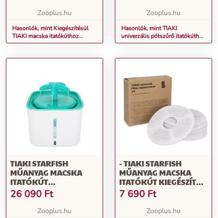
Zooplus.hu
Zooplus.hu
Hasonlók, mint Kiegészítésül
Hasonlók, mint TIAKI
TIAKI macska itatókúthoz
univerzális pótszűrő itatókúthoz
pótszivattyú, 1db
tartozékok, 6db
TIAKI STARFISH
- TIAKI STARFISH
MŰANYAG MACSKA
MŰANYAG MACSKA
ITATÓKÚT
ITATÓKÚT KIEGÉSZÍTŐ
MACSKÁKNAK - 2,5
TARTOZÉK:
26 090
Ft
7 690
Ft
LITER
PÓTSZŰRŐK (6 DARAB)
MACSKÁKNAK
Zooplus.hu
Zooplus.hu