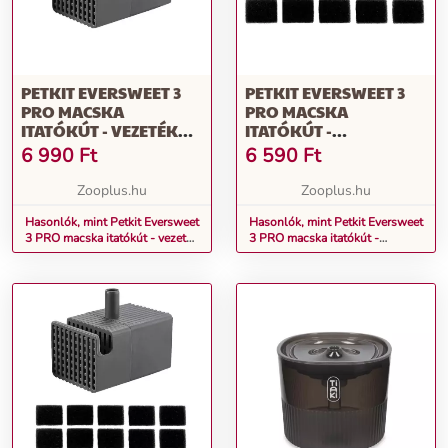
PETKIT EVERSWEET 3
PETKIT EVERSWEET 3
PRO MACSKA
PRO MACSKA
ITATÓKÚT - VEZETÉK
ITATÓKÚT -
NÉLKÜLI
CSERESZŰRŐ A
6 990
Ft
6 590
Ft
CSERESZIVATTYÚ
VEZETÉK NÉLKÜLI
SZIVATTYÚHOZ
Zooplus.hu
Zooplus.hu
Hasonlók, mint Petkit Eversweet
Hasonlók, mint Petkit Eversweet
3 PRO macska itatókút - vezeték
3 PRO macska itatókút -
nélküli csereszivattyú
csereszűrő a vezeték nélküli
szivattyúhoz