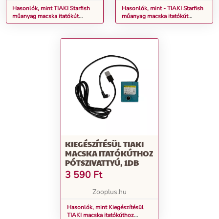
Hasonlók, mint TIAKI Starfish
Hasonlók, mint - TIAKI Starfish
műanyag macska itatókút
műanyag macska itatókút
macskáknak - 2,5 liter
Kiegészítő tartozék: pótszűrők
(6 darab) macskáknak
KIEGÉSZÍTÉSÜL TIAKI
MACSKA ITATÓKÚTHOZ
PÓTSZIVATTYÚ, 1DB
3 590
Ft
Zooplus.hu
Hasonlók, mint Kiegészítésül
TIAKI macska itatókúthoz