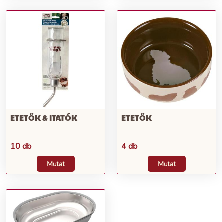
ETETŐK & ITATÓK
ETETŐK
10 db
4 db
Mutat
Mutat