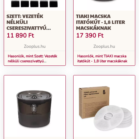
SZETT: VEZETÉK
TIAKI MACSKA
NÉLKÜLI
ITATÓKÚT - 1,8 LITER
CSERESZIVATTYÚ
MACSKÁKNAK
ITATÓKÚTHOZ +
11 890
Ft
17 390
Ft
CSERESZŰRŐ VEZETÉL
NÉLKÜLI
Zooplus.hu
Zooplus.hu
SZIVATTYÚHOZ
Hasonlók, mint Szett: Vezeték
Hasonlók, mint TIAKI macska
nélküli csereszivattyú
itatókút - 1,8 liter macskáknak
itatókúthoz + csereszűrő vezetél
nélküli szivattyúhoz