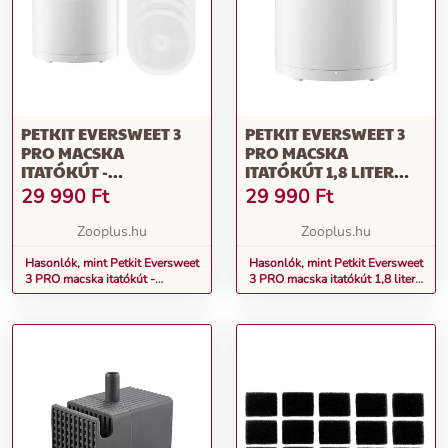
PETKIT EVERSWEET 3
PETKIT EVERSWEET 3
PRO MACSKA
PRO MACSKA
ITATÓKÚT -
ITATÓKÚT 1,8 LITER
KEZDŐKÉSZLET: PETKIT
MACSKÁKNAK
29 990
Ft
29 990
Ft
EVERSWEET 3 PRO
ITATÓKÚT +
Zooplus.hu
Zooplus.hu
CSERESZŰRŐ (5 DB)
Hasonlók, mint Petkit Eversweet
Hasonlók, mint Petkit Eversweet
3 PRO macska itatókút -
3 PRO macska itatókút 1,8 liter
Kezdőkészlet: Petkit Eversweet
macskáknak
3 PRO itatókút + csereszűrő (5
db)