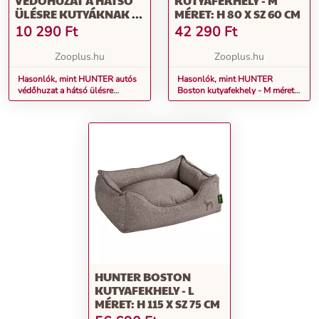
VÉDŐHUZAT A HÁTSÓ
KUTYAFEKHELY - M
ÜLÉSRE KUTYÁKNAK -
MÉRET: H 80 X SZ 60 CM
H 145 X SZ 142 CM
10 290
Ft
42 290
Ft
Zooplus.hu
Zooplus.hu
Hasonlók, mint HUNTER autós
Hasonlók, mint HUNTER
védőhuzat a hátsó ülésre
Boston kutyafekhely - M méret:
kutyáknak - H 145 x Sz 142 cm
H 80 x Sz 60 cm
HUNTER BOSTON
KUTYAFEKHELY - L
MÉRET: H 115 X SZ 75 CM