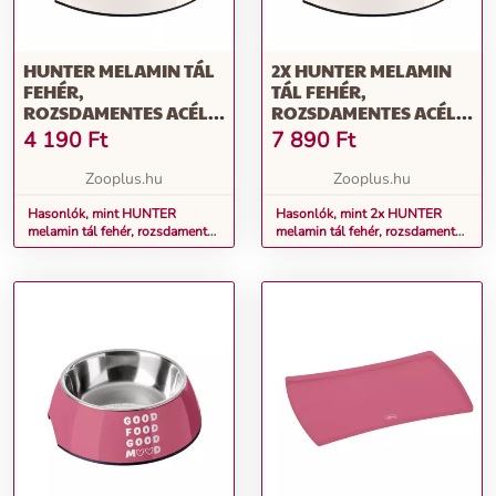
HUNTER MELAMIN TÁL
2X HUNTER MELAMIN
FEHÉR,
TÁL FEHÉR,
ROZSDAMENTES ACÉL
ROZSDAMENTES ACÉL
BEMENETTEL 160ML,
BEMENETTEL 160ML,
4 190
Ft
7 890
Ft
Ø11CM KUTYA
Ø11CM KUTYA
Zooplus.hu
Zooplus.hu
Hasonlók, mint HUNTER
Hasonlók, mint 2x HUNTER
melamin tál fehér, rozsdamentes
melamin tál fehér, rozsdamentes
acél bemenettel 160ml, Ø11cm
acél bemenettel 160ml, Ø11cm
kutya
kutya