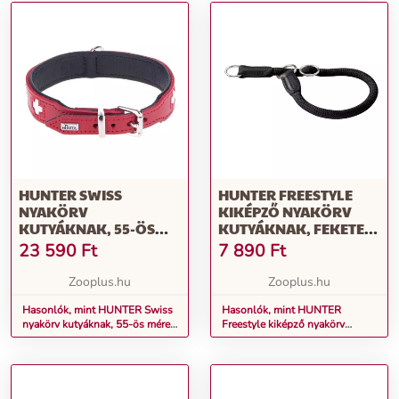
HUNTER SWISS
HUNTER FREESTYLE
NYAKÖRV
KIKÉPZŐ NYAKÖRV
KUTYÁKNAK, 55-ÖS
KUTYÁKNAK, FEKETE,
MÉRET: 41 - 49 CM
45-ÖS MÉRET
23 590
Ft
7 890
Ft
NYAKKERÜLET
Zooplus.hu
Zooplus.hu
Hasonlók, mint HUNTER Swiss
Hasonlók, mint HUNTER
nyakörv kutyáknak, 55-ös méret:
Freestyle kiképző nyakörv
41 - 49 cm nyakkerület
kutyáknak, fekete, 45-ös méret