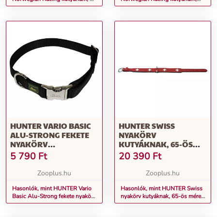
méret, 68 - 90 cm
M-L méret, 60-75 cm
mellkaskörfogat
mellkaskörfogat
HUNTER VARIO BASIC
HUNTER SWISS
ALU-STRONG FEKETE
NYAKÖRV
NYAKÖRV
KUTYÁKNAK, 65-ÖS
KUTYÁKNAK, L: 45-65
MÉRET: 51 - 58.5 CM
5 790
Ft
20 390
Ft
CM NYAKKERÜLET
NYAKKERÜLET
Zooplus.hu
Zooplus.hu
Hasonlók, mint HUNTER Vario
Hasonlók, mint HUNTER Swiss
Basic Alu-Strong fekete nyakörv
nyakörv kutyáknak, 65-ös méret:
kutyáknak, L: 45-65 cm
51 - 58.5 cm nyakkerület
nyakkerület