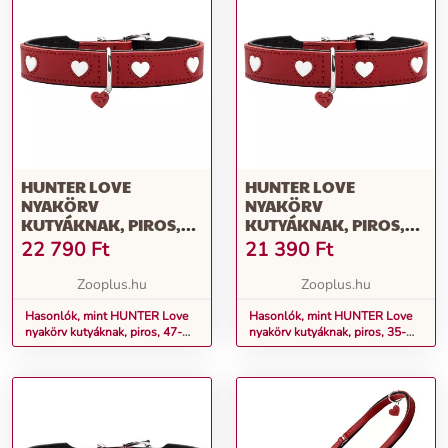
HUNTER LOVE
HUNTER LOVE
NYAKÖRV
NYAKÖRV
KUTYÁKNAK, PIROS,
KUTYÁKNAK, PIROS,
47-54CM
35-43CM
22 790
Ft
21 390
Ft
NYAKKÖRFOGAT
NYAKKÖRFOGAT
Zooplus.hu
Zooplus.hu
Hasonlók, mint HUNTER Love
Hasonlók, mint HUNTER Love
nyakörv kutyáknak, piros, 47-
nyakörv kutyáknak, piros, 35-
54cm nyakkörfogat
43cm nyakkörfogat