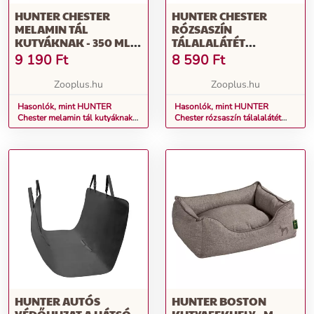
HUNTER CHESTER
HUNTER CHESTER
MELAMIN TÁL
RÓZSASZÍN
KUTYÁKNAK - 350 ML,
TÁLALALÁTÉT
Ø 17,5 CM
KUTYÁKNAK - H 48 X SZ
9 190
Ft
8 590
Ft
30 CM
Zooplus.hu
Zooplus.hu
Hasonlók, mint HUNTER
Hasonlók, mint HUNTER
Chester melamin tál kutyáknak -
Chester rózsaszín tálalalátét
350 ml, Ø 17,5 cm
kutyáknak - H 48 x Sz 30 cm
HUNTER AUTÓS
HUNTER BOSTON