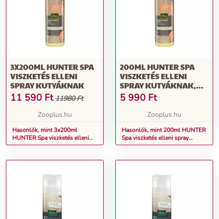
3X200ML HUNTER SPA
200ML HUNTER SPA
VISZKETÉS ELLENI
VISZKETÉS ELLENI
SPRAY KUTYÁKNAK
SPRAY KUTYÁKNAK,
MACSKÁKNAK
11 590
Ft
5 990
Ft
11980 Ft
Zooplus.hu
Zooplus.hu
Hasonlók, mint 3x200ml
Hasonlók, mint 200ml HUNTER
HUNTER Spa viszketés elleni
Spa viszketés elleni spray
spray kutyáknak
kutyáknak, macskáknak