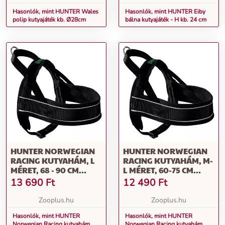
Hasonlók, mint HUNTER Wales
Hasonlók, mint HUNTER Eiby
polip kutyajáték kb. Ø28cm
bálna kutyajáték - H kb. 24 cm
HUNTER NORWEGIAN
HUNTER NORWEGIAN
RACING KUTYAHÁM, L
RACING KUTYAHÁM, M-
MÉRET, 68 - 90 CM
L MÉRET, 60-75 CM
MELLKASKÖRFOGAT
MELLKASKÖRFOGAT
13 690
Ft
12 490
Ft
Zooplus.hu
Zooplus.hu
Hasonlók, mint HUNTER
Hasonlók, mint HUNTER
Norwegian Racing kutyahám, L
Norwegian Racing kutyahám,