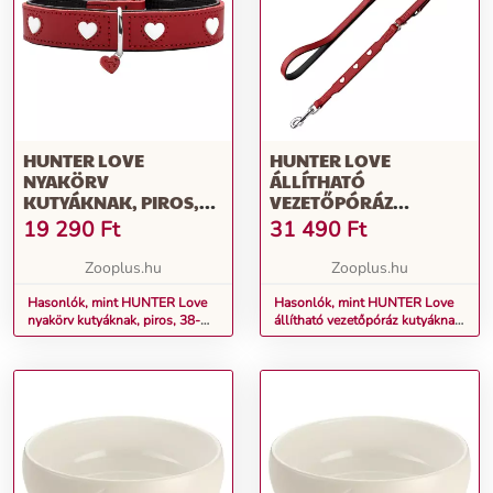
HUNTER LOVE
HUNTER LOVE
NYAKÖRV
ÁLLÍTHATÓ
KUTYÁKNAK, PIROS,
VEZETŐPÓRÁZ
38-44CM
KUTYÁKNAK, PIROS,
19 290
Ft
31 490
Ft
NYAKKÖRFOGAT
200CMX18MM
Zooplus.hu
Zooplus.hu
Hasonlók, mint HUNTER Love
Hasonlók, mint HUNTER Love
nyakörv kutyáknak, piros, 38-
állítható vezetőpóráz kutyáknak,
44cm nyakkörfogat
piros, 200cmx18mm