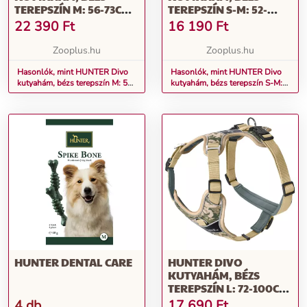
TEREPSZÍN M: 56-73CM
TEREPSZÍN S-M: 52-
HASKÖRFOGAT
68CM HASKÖRFOGAT
22 390
Ft
16 190
Ft
Zooplus.hu
Zooplus.hu
Hasonlók, mint HUNTER Divo
Hasonlók, mint HUNTER Divo
kutyahám, bézs terepszín M: 56-
kutyahám, bézs terepszín S-M:
73cm haskörfogat
52-68cm haskörfogat
HUNTER DENTAL CARE
HUNTER DIVO
KUTYAHÁM, BÉZS
TEREPSZÍN L: 72-100CM
HASKÖRFOGAT
4 db
17 690
Ft