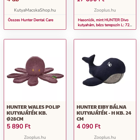
KutyaMacskaShop.hu
Zooplus.hu
Összes Hunter Dental Care
Hasonlók, mint HUNTER Divo
kutyahám, bézs terepszín L: 72-
100cm haskörfogat
HUNTER WALES POLIP
HUNTER EIBY BÁLNA
KUTYAJÁTÉK KB.
KUTYAJÁTÉK - H KB. 24
Ø28CM
CM
5 890
Ft
4 090
Ft
Zooplus.hu
Zooplus.hu