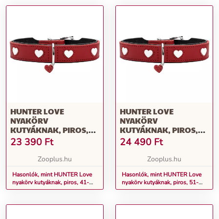
HUNTER LOVE
HUNTER LOVE
NYAKÖRV
NYAKÖRV
KUTYÁKNAK, PIROS,
KUTYÁKNAK, PIROS,
41-49CM
51-58CM
23 390
Ft
24 490
Ft
NYAKKÖRFOGAT
NYAKKÖRFOGAT
Zooplus.hu
Zooplus.hu
Hasonlók, mint HUNTER Love
Hasonlók, mint HUNTER Love
nyakörv kutyáknak, piros, 41-
nyakörv kutyáknak, piros, 51-
49cm nyakkörfogat
58cm nyakkörfogat