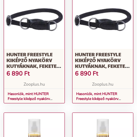
HUNTER FREESTYLE
HUNTER FREESTYLE
KIKÉPZŐ NYAKÖRV
KIKÉPZŐ NYAKÖRV
KUTYÁKNAK, FEKETE,
KUTYÁKNAK, FEKETE,
55-ÖS MÉRET
50-ES MÉRET
6 890
Ft
6 890
Ft
Zooplus.hu
Zooplus.hu
Hasonlók, mint HUNTER
Hasonlók, mint HUNTER
Freestyle kiképző nyakörv
Freestyle kiképző nyakörv
kutyáknak, fekete, 55-ös méret
kutyáknak, fekete, 50-es méret