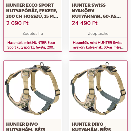
HUNTER ECCO SPORT
HUNTER SWISS
KUTYAPÓRÁZ, FEKETE,
NYAKÖRV
200 CM HOSSZÚ, 15 MM
KUTYÁKNAK, 60-AS
SZÉLES
MÉRET: 47 - 54 CM
2 090
Ft
24 490
Ft
NYAKKERÜLET
Zooplus.hu
Zooplus.hu
Hasonlók, mint HUNTER Ecco
Hasonlók, mint HUNTER Swiss
Sport kutyapóráz, fekete, 200
nyakörv kutyáknak, 60-as méret:
cm hosszú, 15 mm széles
47 - 54 cm nyakkerület
HUNTER DIVO
HUNTER DIVO
KUTYAHÁM, BÉZS
KUTYAHÁM, BÉZS