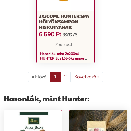
2X200ML HUNTER SPA
KÖLYÖKSAMPON
KISKUTYÁNAK
6 590
Ft
6980 Ft
Zooplus.hu
Hasonlók, mint 2x200ml
HUNTER Spa kölyöksampon
kiskutyának
« Előző
1
2
Következő »
Hasonlók, mint Hunter: