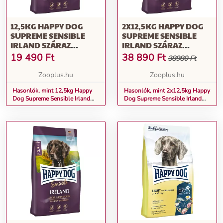
12,5KG HAPPY DOG
2X12,5KG HAPPY DOG
SUPREME SENSIBLE
SUPREME SENSIBLE
IRLAND SZÁRAZ
IRLAND SZÁRAZ
KUTYATÁP
KUTYATÁP
19 490
Ft
38 890
Ft
38980 Ft
Zooplus.hu
Zooplus.hu
Hasonlók, mint 12,5kg Happy
Hasonlók, mint 2x12,5kg Happy
Dog Supreme Sensible Irland
Dog Supreme Sensible Irland
száraz kutyatáp
száraz kutyatáp