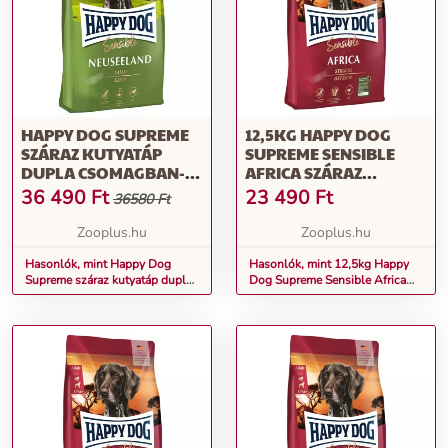
HAPPY DOG SUPREME
12,5KG HAPPY DOG
SZÁRAZ KUTYATÁP
SUPREME SENSIBLE
DUPLA CSOMAGBAN-
AFRICA SZÁRAZ
NEUSEELAND (2 X 12,5
KUTYATÁP
36 490
Ft
23 490
Ft
36580 Ft
KG)
Zooplus.hu
Zooplus.hu
Hasonlók, mint Happy Dog
Hasonlók, mint 12,5kg Happy
Supreme száraz kutyatáp dupla
Dog Supreme Sensible Africa
csomagban- Neuseeland (2 x
száraz kutyatáp
12,5 kg)