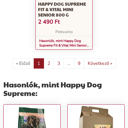
HAPPY DOG SUPREME
FIT & VITAL MINI
SENIOR 800 G
2 490
Ft
Petissimo
Hasonlók, mint Happy Dog
Supreme Fit & Vital Mini Senior
800 g
« Előző
1
2
3
…
9
Következő »
Hasonlók, mint Happy Dog
Supreme: