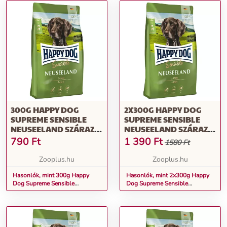
300G HAPPY DOG
2X300G HAPPY DOG
SUPREME SENSIBLE
SUPREME SENSIBLE
NEUSEELAND SZÁRAZ
NEUSEELAND SZÁRAZ
KUTYATÁP
KUTYATÁP
790
Ft
1 390
Ft
1580 Ft
Zooplus.hu
Zooplus.hu
Hasonlók, mint 300g Happy
Hasonlók, mint 2x300g Happy
Dog Supreme Sensible
Dog Supreme Sensible
Neuseeland száraz kutyatáp
Neuseeland száraz kutyatáp