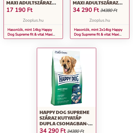
MAXI ADULTSZÁRAZ
MAXI ADULTSZÁRAZ
KUTYATÁP
KUTYATÁP
17 190
Ft
34 290
Ft
34380 Ft
Zooplus.hu
Zooplus.hu
Hasonlók, mint 14kg Happy
Hasonlók, mint 2x14kg Happy
Dog Supreme fit & vital Maxi
Dog Supreme fit & vital Maxi
Adultszáraz kutyatáp
Adultszáraz kutyatáp
HAPPY DOG SUPREME
SZÁRAZ KUTYATÁP
DUPLA CSOMAGBAN-
FIT & VITAL MAXI ADULT
34 290
Ft
34380 Ft