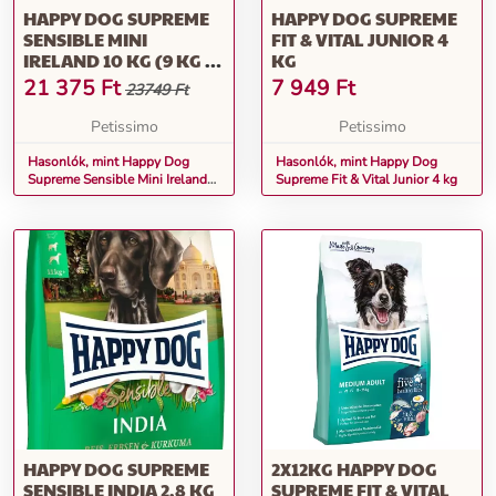
HAPPY DOG SUPREME
HAPPY DOG SUPREME
SENSIBLE MINI
FIT & VITAL JUNIOR 4
IRELAND 10 KG (9 KG +1
KG
KG AJÁNDÉK)
21 375
Ft
7 949
Ft
23749 Ft
Petissimo
Petissimo
Hasonlók, mint Happy Dog
Hasonlók, mint Happy Dog
Supreme Sensible Mini Ireland
Supreme Fit & Vital Junior 4 kg
10 kg (9 kg +1 kg ajándék)
HAPPY DOG SUPREME
2X12KG HAPPY DOG
SENSIBLE INDIA 2,8 KG
SUPREME FIT & VITAL