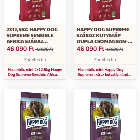
2X12,5KG HAPPY DOG
HAPPY DOG SUPREME
SUPREME SENSIBLE
SZÁRAZ KUTYATÁP
AFRICA SZÁRAZ
DUPLA CSOMAGBAN-
KUTYATÁP
AFRICA (2 X 12,5 KG)
46 090
Ft
46 090
Ft
46980 Ft
46980 Ft
Zooplus.hu
Zooplus.hu
Hasonlók, mint 2x12,5kg Happy
Hasonlók, mint Happy Dog
Dog Supreme Sensible Africa
Supreme száraz kutyatáp dupla
száraz kutyatáp
csomagban- Africa (2 x 12,5 kg)