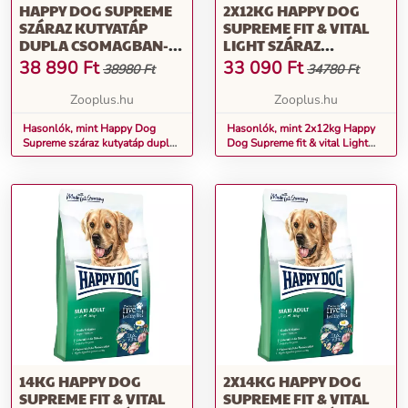
HAPPY DOG SUPREME
2X12KG HAPPY DOG
SZÁRAZ KUTYATÁP
SUPREME FIT & VITAL
DUPLA CSOMAGBAN-
LIGHT SZÁRAZ
IRLAND (2 X 12,5 KG)
KUTYATÁP
38 890
Ft
33 090
Ft
38980 Ft
34780 Ft
Zooplus.hu
Zooplus.hu
Hasonlók, mint Happy Dog
Hasonlók, mint 2x12kg Happy
Supreme száraz kutyatáp dupla
Dog Supreme fit & vital Light
csomagban- Irland (2 x 12,5 kg)
száraz kutyatáp
14KG HAPPY DOG
2X14KG HAPPY DOG
SUPREME FIT & VITAL
SUPREME FIT & VITAL