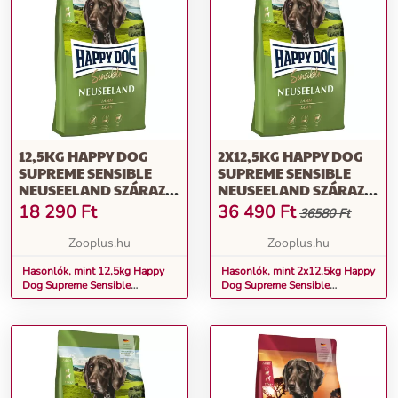
12,5KG HAPPY DOG
2X12,5KG HAPPY DOG
SUPREME SENSIBLE
SUPREME SENSIBLE
NEUSEELAND SZÁRAZ
NEUSEELAND SZÁRAZ
KUTYATÁP
KUTYATÁP
18 290
Ft
36 490
Ft
36580 Ft
Zooplus.hu
Zooplus.hu
Hasonlók, mint 12,5kg Happy
Hasonlók, mint 2x12,5kg Happy
Dog Supreme Sensible
Dog Supreme Sensible
Neuseeland száraz kutyatáp
Neuseeland száraz kutyatáp