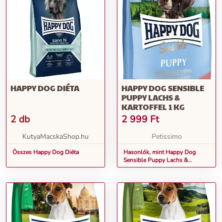
HAPPY DOG DIÉTA
HAPPY DOG SENSIBLE
PUPPY LACHS &
KARTOFFEL 1 KG
2 db
2 999
Ft
KutyaMacskaShop.hu
Petissimo
Összes Happy Dog Diéta
Hasonlók, mint Happy Dog
Sensible Puppy Lachs &
Kartoffel 1 kg