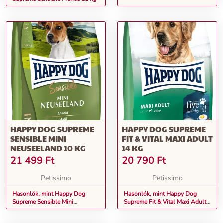
HAPPY DOG SUPREME
HAPPY DOG SUPREME
SENSIBLE MINI
FIT & VITAL MAXI ADULT
NEUSEELAND 10 KG
14 KG
21 499
Ft
20 790
Ft
Petissimo
Petissimo
Hasonlók, mint Happy Dog
Hasonlók, mint Happy Dog
Supreme Sensible Mini
Supreme Fit & Vital Maxi Adult
Neuseeland 10 kg
14 kg