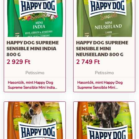
HAPPY DOG SUPREME
HAPPY DOG SUPREME
SENSIBLE MINI INDIA
SENSIBLE MINI
800 G
NEUSEELAND 800 G
2 929
Ft
2 749
Ft
Petissimo
Petissimo
Hasonlók, mint Happy Dog
Hasonlók, mint Happy Dog
Supreme Sensible Mini India
Supreme Sensible Mini
800 g
Neuseeland 800 g