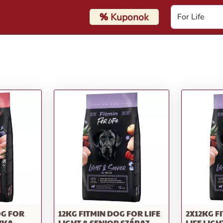
%
Kuponok
OG FOR
12KG FITMIN DOG FOR LIFE
2X12KG F
YKA
LIGHT & SENIOR SZÁRAZ
LIFE LIGH