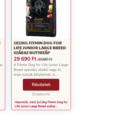
E
2X12KG FITMIN DOG FOR
LIFE JUNIOR LARGE BREED
SZÁRAZ KUTYATÁP
29 690
Ft
30380 Ft
ge
A Fitmin Dog for Life Junior Large
Breed speciális eledel nagy és
óriás kutyák kölykeinek. A
növekedésben lévő kutyák
számára döntő jelentőséggel bír,
Részletek
hogy táplálékuk támogassa az
erős csontrendszert,...
Zooplus.hu
Hasonlók, mint 2x12kg Fitmin Dog for
Life Junior Large Breed száraz
kutyatáp