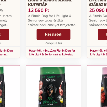
P
KUTYATÁP
SZÁRAZ 
12 590
Ft
25 090
Ft
n ízletes
A Fitmin Dog for Life Light &
A Fitmin Do
 amely
Senior egy teljes értékű
Senior egy t
agot
szárazeledel, amelyet kifejezetten
szárazeledel
az idősebb és túlsúlyos kutyák
az idősebb 
 Dog For
k
speciális igényeihez igazítottak.
Részletek
speciális ig
nulátum
Ahogy a kutyák idősödnek,
Ahogy a kut
s válogatott
u
étvágyuk gyakran me...
Zooplus.hu
étvágyuk gy
Fitmin Dog
Hasonlók, mint 12kg Fitmin Dog for
Hasonlók, mi
záraz
Life Light & Senior száraz kutyatáp
Life Light & 