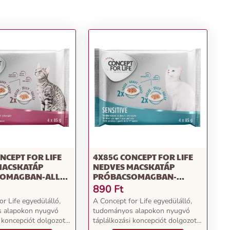
NCEPT FOR LIFE
4X85G CONCEPT FOR LIFE
MACSKATÁP
NEDVES MACSKATÁP
OMAGBAN-ALL
PRÓBACSOMAGBAN-
SENSITIVE
890
Ft
r Life egyedülálló,
A Concept for Life egyedülálló,
 alapokon nyugvó
tudományos alapokon nyugvó
i koncepciót dolgozott
táplálkozási koncepciót dolgozott