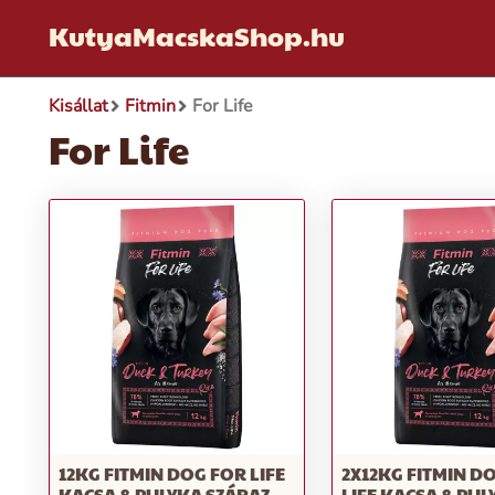
KutyaMacskaShop.hu
Kisállat
Fitmin
For Life
For Life
12KG FITMIN DOG FOR LIFE
2X12KG FITMIN D
KACSA & PULYKA SZÁRAZ
LIFE KACSA & PUL