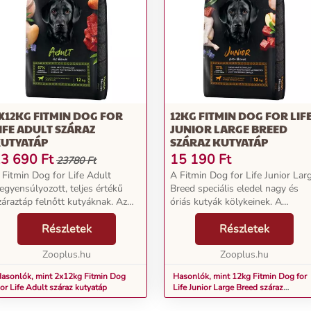
X12KG FITMIN DOG FOR
12KG FITMIN DOG FOR LIF
IFE ADULT SZÁRAZ
JUNIOR LARGE BREED
UTYATÁP
SZÁRAZ KUTYATÁP
3 690
Ft
15 190
Ft
23780 Ft
 Fitmin Dog for Life Adult
A Fitmin Dog for Life Junior Lar
iegyensúlyozott, teljes értékű
Breed speciális eledel nagy és
záraztáp felnőtt kutyáknak. Az
óriás kutyák kölykeinek. A
llati fehérjék különösen magas
növekedésben lévő kutyák
észaránya (42%) értékes energiát
Részletek
számára döntő jelentőséggel bír,
Részletek
zállít, s a friss csirkehús a májjal
hogy táplálékuk támogassa az
evo...
Zooplus.hu
erős csontrendszert,...
Zooplus.hu
asonlók, mint 2x12kg Fitmin Dog
Hasonlók, mint 12kg Fitmin Dog for
or Life Adult száraz kutyatáp
Life Junior Large Breed száraz
kutyatáp