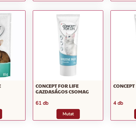
E
CONCEPT FOR LIFE
CONCEPT 
GAZDASÁGOS CSOMAG
61 db
4 db
Mutat