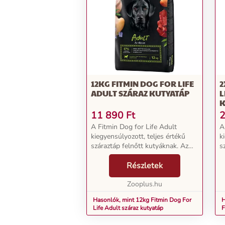
12KG FITMIN DOG FOR LIFE
2
ADULT SZÁRAZ KUTYATÁP
L
K
11 890
Ft
2
A Fitmin Dog for Life Adult
A
kiegyensúlyozott, teljes értékű
k
száraztáp felnőtt kutyáknak. Az
s
állati fehérjék különösen magas
á
részaránya (42%) értékes energiát
Részletek
r
szállít, s a friss csirkehús a májjal
s
bevo...
Zooplus.hu
b
Hasonlók, mint 12kg Fitmin Dog For
H
Life Adult száraz kutyatáp
F