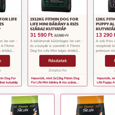
FOR LIFE
2X12KG FITMIN DOG FOR
12KG FIT
ZS
LIFE MINI BÁRÁNY & RIZS
PUPPY AL
P
SZÁRAZ KUTYATÁP
KUTYATÁ
31 590
Ft
13 290
32380 Ft
s íze van -
A báránynak különleges íze van -
A sok friss
! A Fitmin
és a kutyák is szeretik! A Fitmin
receptnek k
s értékű
Dog for Life Mini teljes értékű
prémium mi
ányhússal
szárazeledel friss bárányhússal
rendkívül íz
anem a
k
nemcsak remek ízű, hanem a
Részletek
emészthető.
ztosítja
legjobb táplálékot is biztosítja
mint 70%-a 
u
szeretett...
Zooplus.hu
25% friss hús
min Dog For
Hasonlók, mint 2x12kg Fitmin Dog
Hasonlók, mi
záraz kutyatáp
For Life Mini bárány & rizs száraz
Life Puppy A
kutyatáp