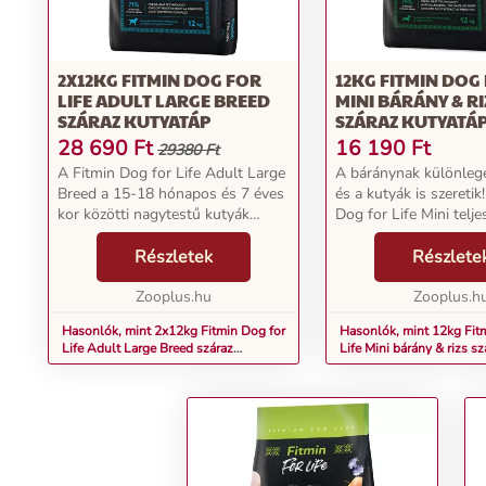
2X12KG FITMIN DOG FOR
12KG FITMIN DOG 
LIFE ADULT LARGE BREED
MINI BÁRÁNY & RI
SZÁRAZ KUTYATÁP
SZÁRAZ KUTYATÁ
28 690
Ft
16 190
Ft
29380 Ft
A Fitmin Dog for Life Adult Large
A báránynak különlege
Breed a 15-18 hónapos és 7 éves
és a kutyák is szeretik
kor közötti nagytestű kutyák
Dog for Life Mini telje
igényeire szabott szárazeledel. A
szárazeledel friss bár
nagytestű fajtájú kutyák gyakran
Részletek
nemcsak remek ízű, h
Részlete
hajlamosak ízületi betegségekre
legjobb táplálékot is bi
vagy c...
Zooplus.hu
szeretett...
Zooplus.h
Hasonlók, mint 2x12kg Fitmin Dog for
Hasonlók, mint 12kg Fit
Life Adult Large Breed száraz
Life Mini bárány & rizs s
kutyatáp