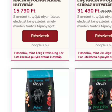
KUTYATÁP
SZÁRAZ KUTYATÁ
15 790
Ft
31 490
Ft
31580 
Szeretné kutyáját olyan ízletes
Szeretné kutyáját olya
eledellel kényeztetni, amely
eledellel kényeztetni,
minden fontos tápanyagot
minden fontos tápany
tartalmaz és könnyen
tartalmaz és könnyen
emészthető? A Fitmin Dog For
Részletek
emészthető? A Fitmin
Részlete
Life Duck Turkey Granulátum
Life Duck Turkey Gra
ízletes kacsából és más válogatott
Zooplus.hu
ízletes kacsából és má
Zooplus.h
ö...
ö...
Hasonlók, mint 12kg Fitmin Dog For
Hasonlók, mint 2x12kg 
Life kacsa & pulyka száraz kutyatáp
For Life kacsa & pulyka s
kutyatáp