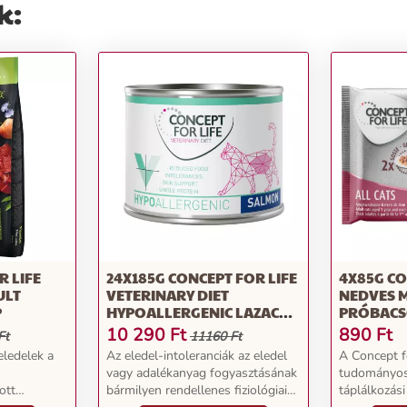
k:
R LIFE
24X185G CONCEPT FOR LIFE
4X85G CO
ULT
VETERINARY DIET
NEDVES 
P
HYPOALLERGENIC LAZAC
PRÓBACS
NEDVES GYÓGYTÁP
CATS
10 290
Ft
890
Ft
Ft
11160 Ft
MACSKÁKNAK
eledelek a
Az eledel-intoleranciák az eledel
A Concept fo
vagy adalékanyag fogyasztásának
tudományos
ott
bármilyen rendellenes fiziológiai
táplálkozás