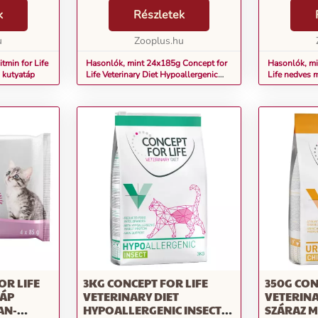
 - értékes
reakciójára utalnak. Különbséget
ki, amelyne
 ízletes
k
teszünk eledelallergiák és eledel-
Részletek
egyéni jólét
) magas
intolerancia között. Eledelallerg...
táplálkozásf
vő...
u
Zooplus.hu
fókuszálnak.
tmin for Life
Hasonlók, mint 24x185g Concept for
Hasonlók, mi
z kutyatáp
Life Veterinary Diet Hypoallergenic
Life nedves 
lazac nedves gyógytáp macskáknak
próbacsomag
OR LIFE
3KG CONCEPT FOR LIFE
350G CON
TÁP
VETERINARY DIET
VETERINA
AN-
HYPOALLERGENIC INSECT
SZÁRAZ 