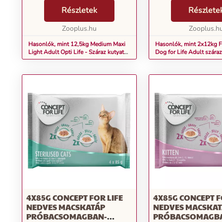
nagytestű, hízásra hajlamos
száraztápokat kínálnak
kutyák igényeinek. Ez a rizzsel és
Részletek
állati fehérjeforrásként
Részlete
csirkével készült kutyatáp
szárnyas (friss csirke
egyszerr...
Zooplus.hu
részarányával. Összete
Zooplus.h
Hasonlók, mint 12,5kg Medium Maxi
Hasonlók, mint 2x12kg Fi
Light Adult Opti Life - Száraz kutyatáp
Dog for Life Adult szára
12,5kg Medium Maxi Light Adult Opti
Life - Száraz kutyatáp
4X85G CONCEPT FOR LIFE
4X85G CONCEPT F
NEDVES MACSKATÁP
NEDVES MACSKA
PRÓBACSOMAGBAN-
PRÓBACSOMAGB