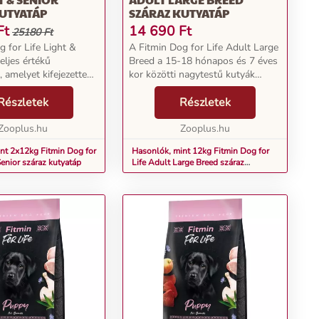
KUTYATÁP
SZÁRAZ KUTYATÁP
Ft
14 690
Ft
25180 Ft
g for Life Light &
A Fitmin Dog for Life Adult Large
eljes értékű
Breed a 15-18 hónapos és 7 éves
, amelyet kifejezetten
kor közötti nagytestű kutyák
és túlsúlyos kutyák
igényeire szabott szárazeledel. A
ényeihez igazítottak.
Részletek
nagytestű fajtájú kutyák gyakran
Részletek
yák idősödnek,
hajlamosak ízületi betegségekre
akran me...
Zooplus.hu
vagy c...
Zooplus.hu
nt 2x12kg Fitmin Dog for
Hasonlók, mint 12kg Fitmin Dog for
Senior száraz kutyatáp
Life Adult Large Breed száraz
kutyatáp