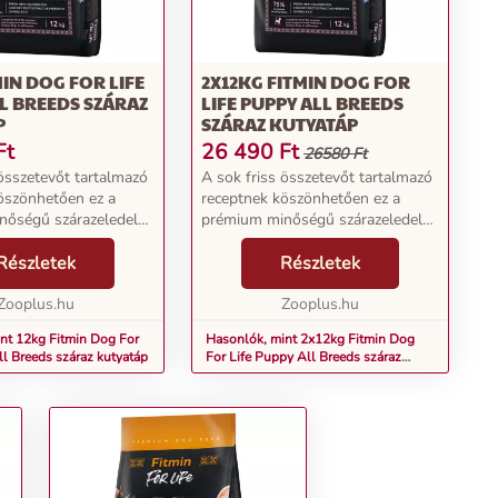
MIN DOG FOR LIFE
2X12KG FITMIN DOG FOR
L BREEDS SZÁRAZ
LIFE PUPPY ALL BREEDS
P
SZÁRAZ KUTYATÁP
Ft
26 490
Ft
26580 Ft
 összetevőt tartalmazó
A sok friss összetevőt tartalmazó
öszönhetően ez a
receptnek köszönhetően ez a
nőségű szárazeledel
prémium minőségű szárazeledel
letes és könnyen
rendkívül ízletes és könnyen
 Az összetevők több
Részletek
emészthető. Az összetevők több
Részletek
állati eredetű, ebből
mint 70%-a állati eredetű, ebből
. ...
Zooplus.hu
25% friss hús. ...
Zooplus.hu
nt 12kg Fitmin Dog For
Hasonlók, mint 2x12kg Fitmin Dog
ll Breeds száraz kutyatáp
For Life Puppy All Breeds száraz
kutyatáp