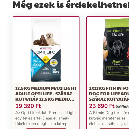
Még ezek is érdekelhetne
12,5KG MEDIUM MAXI LIGHT
2X12KG FITMIN FO
ADULT OPTI LIFE - SZÁRAZ
DOG FOR LIFE AD
KUTYATÁP 12,5KG MEDIUM
SZÁRAZ KUTYATÁ
MAXI LIGHT ADULT OPTI
19 390
Ft
23 690
Ft
23780 
LIFE - SZÁRAZ KUTYATÁP
Az Opti Life Adult Sterilised Light
A Fitmin Dog for Life 
egy teljes értékű eledel, amely
kutyák méretéhez és
tökéletesen megfelel a közepes és
életszakaszaihoz igazít