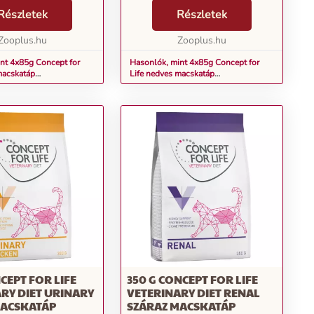
k során a macska
ki, amelynek során a macska
ére és
Részletek
egyéni jólétére és
Részletek
iziológiai igényeire
táplálkozásfiziológiai igényeire
 A nedves elede...
Zooplus.hu
fókuszálnak. A nedves elede...
Zooplus.hu
nt 4x85g Concept for
Hasonlók, mint 4x85g Concept for
macskatáp
Life nedves macskatáp
ban-All Cats
próbacsomagban-Sensitive
CEPT FOR LIFE
350 G CONCEPT FOR LIFE
RY DIET URINARY
VETERINARY DIET RENAL
MACSKATÁP
SZÁRAZ MACSKATÁP