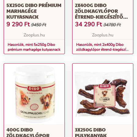
5X250G DIBO PRÉMIUM
2X400G DIBO
MARHAGÉGE
ZÖLDKAGYLÓPOR
KUTYASNACK
ÉTREND-KIEGÉSZÍTŐ
KUTYÁKNAK
9 290
Ft
34 290
Ft
9450 Ft
34780 Ft
Zooplus.hu
Zooplus.hu
Hasonlók, mint 5x250g Dibo
Hasonlók, mint 2x400g Dibo
prémium marhagége kutyasnack
zöldkagylópor étrend-kiegészítő
kutyáknak
400G DIBO
3X250G DIBO
ZÖLDKAGYLÓPOR
PULYKANYAK