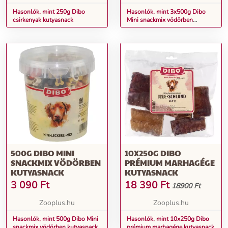
Hasonlók, mint 250g Dibo
Hasonlók, mint 3x500g Dibo
csirkenyak kutyasnack
Mini snackmix vödörben
kutyasnack
500G DIBO MINI
10X250G DIBO
SNACKMIX VÖDÖRBEN
PRÉMIUM MARHAGÉGE
KUTYASNACK
KUTYASNACK
3 090
Ft
18 390
Ft
18900 Ft
Zooplus.hu
Zooplus.hu
Hasonlók, mint 500g Dibo Mini
Hasonlók, mint 10x250g Dibo
snackmix vödörben kutyasnack
prémium marhagége kutyasnack