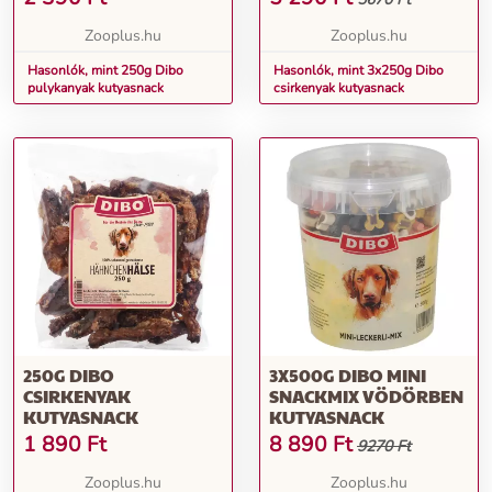
Zooplus.hu
Zooplus.hu
Hasonlók, mint 250g Dibo
Hasonlók, mint 3x250g Dibo
pulykanyak kutyasnack
csirkenyak kutyasnack
250G DIBO
3X500G DIBO MINI
CSIRKENYAK
SNACKMIX VÖDÖRBEN
KUTYASNACK
KUTYASNACK
1 890
Ft
8 890
Ft
9270 Ft
Zooplus.hu
Zooplus.hu