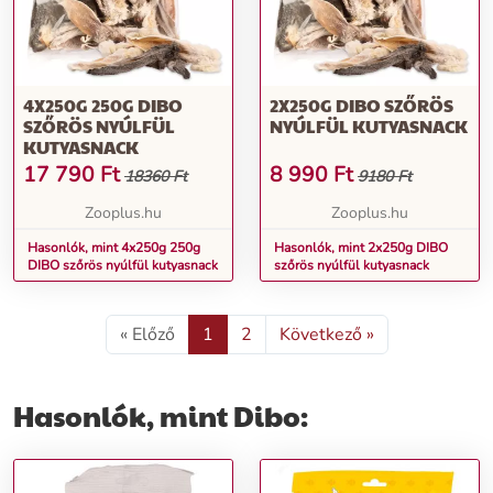
4X250G 250G DIBO
2X250G DIBO SZŐRÖS
SZŐRÖS NYÚLFÜL
NYÚLFÜL KUTYASNACK
KUTYASNACK
17 790
Ft
8 990
Ft
18360 Ft
9180 Ft
Zooplus.hu
Zooplus.hu
Hasonlók, mint 4x250g 250g
Hasonlók, mint 2x250g DIBO
DIBO szőrös nyúlfül kutyasnack
szőrös nyúlfül kutyasnack
« Előző
1
2
Következő »
Hasonlók, mint Dibo: