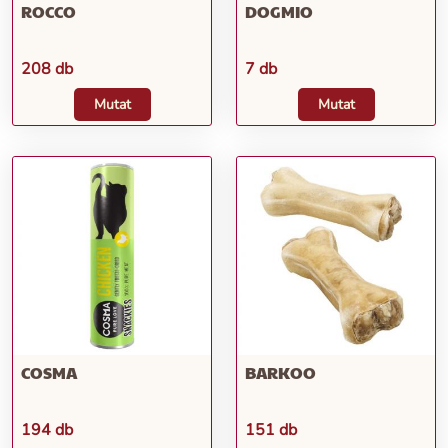
ROCCO
DOGMIO
208 db
7 db
Mutat
Mutat
COSMA
BARKOO
194 db
151 db