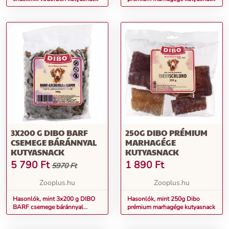
3X200 G DIBO BARF
250G DIBO PRÉMIUM
CSEMEGE BÁRÁNNYAL
MARHAGÉGE
KUTYASNACK
KUTYASNACK
5 790
Ft
1 890
Ft
5970 Ft
Zooplus.hu
Zooplus.hu
Hasonlók, mint 3x200 g DIBO
Hasonlók, mint 250g Dibo
BARF csemege báránnyal
prémium marhagége kutyasnack
kutyasnack