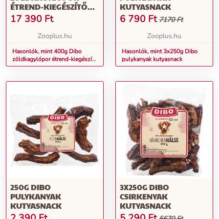
ÉTREND-KIEGÉSZÍTŐ
KUTYASNACK
KUTYÁKNAK
17 390
Ft
6 790
Ft
7170 Ft
Zooplus.hu
Zooplus.hu
Hasonlók, mint 400g Dibo
Hasonlók, mint 3x250g Dibo
zöldkagylópor étrend-kiegészítő
pulykanyak kutyasnack
kutyáknak
250G DIBO
3X250G DIBO
PULYKANYAK
CSIRKENYAK
KUTYASNACK
KUTYASNACK
2 390
Ft
5 290
Ft
5670 Ft