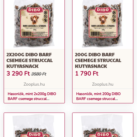
2X200G DIBO BARF
200G DIBO BARF
CSEMEGE STRUCCAL
CSEMEGE STRUCCAL
KUTYASNACK
KUTYASNACK
3 290
Ft
1 790
Ft
3580 Ft
Zooplus.hu
Zooplus.hu
Hasonlók, mint 2x200g DIBO
Hasonlók, mint 200g DIBO
BARF csemege struccal
BARF csemege struccal
kutyasnack
kutyasnack