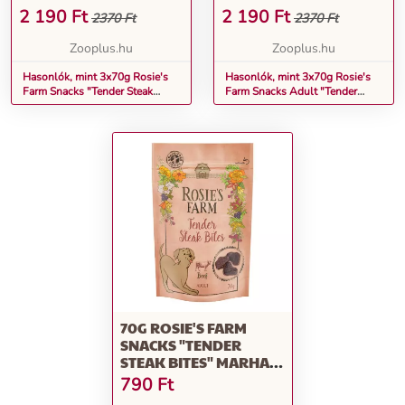
KUTYASNACK
MARHA KUTYASNACK
2 190
Ft
2 190
Ft
2370 Ft
2370 Ft
Zooplus.hu
Zooplus.hu
Hasonlók, mint 3x70g Rosie's
Hasonlók, mint 3x70g Rosie's
Farm Snacks "Tender Steak
Farm Snacks Adult "Tender
Bites" marha kutyasnack
Steak Bites" marha kutyasnack
70G ROSIE'S FARM
SNACKS "TENDER
STEAK BITES" MARHA
KUTYASNACK
790
Ft