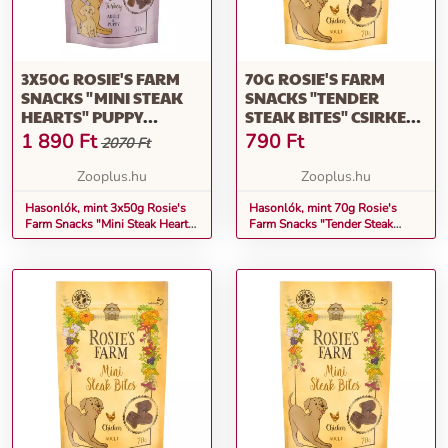
3X50G ROSIE'S FARM
70G ROSIE'S FARM
SNACKS "MINI STEAK
SNACKS "TENDER
HEARTS" PUPPY
STEAK BITES" CSIRKE
PULYKA KUTYASNACK
KUTYASNACK
1 890
Ft
790
Ft
2070 Ft
Zooplus.hu
Zooplus.hu
Hasonlók, mint 3x50g Rosie's
Hasonlók, mint 70g Rosie's
Farm Snacks "Mini Steak Hearts"
Farm Snacks "Tender Steak
Puppy pulyka kutyasnack
Bites" csirke kutyasnack