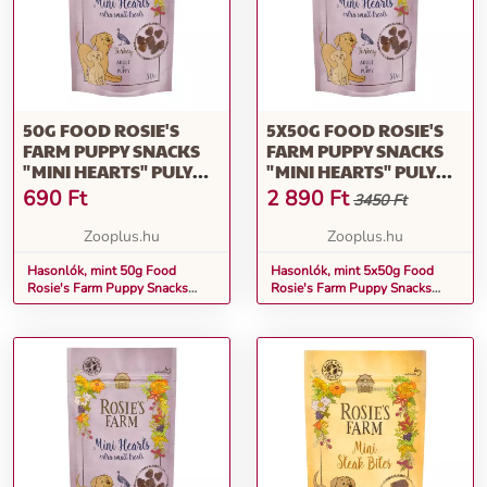
50G FOOD ROSIE'S
5X50G FOOD ROSIE'S
FARM PUPPY SNACKS
FARM PUPPY SNACKS
"MINI HEARTS" PULYKA
"MINI HEARTS" PULYKA
KÖLYÖKKUTYASNACK
KÖLYÖKKUTYASNACK
690
Ft
2 890
Ft
3450 Ft
Zooplus.hu
Zooplus.hu
Hasonlók, mint 50g Food
Hasonlók, mint 5x50g Food
Rosie's Farm Puppy Snacks
Rosie's Farm Puppy Snacks
"Mini Hearts" pulyka
"Mini Hearts" pulyka
kölyökkutyasnack
kölyökkutyasnack