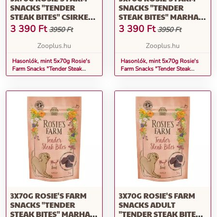
SNACKS "TENDER
SNACKS "TENDER
STEAK BITES" CSIRKE
STEAK BITES" MARHA
KUTYASNACK
KUTYASNACK
3 390
Ft
3 390
Ft
3950 Ft
3950 Ft
Zooplus.hu
Zooplus.hu
Hasonlók, mint 5x70g Rosie's
Hasonlók, mint 5x70g Rosie's
Farm Snacks "Tender Steak
Farm Snacks "Tender Steak
Bites" csirke kutyasnack
Bites" marha kutyasnack
3X70G ROSIE'S FARM
3X70G ROSIE'S FARM
SNACKS "TENDER
SNACKS ADULT
STEAK BITES" MARHA
"TENDER STEAK BITES"