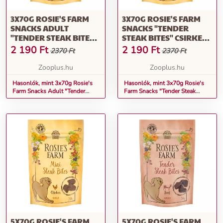
3X70G ROSIE'S FARM
3X70G ROSIE'S FARM
SNACKS ADULT
SNACKS "TENDER
"TENDER STEAK BITES"
STEAK BITES" CSIRKE
CSIRKE KUTYASNACK
KUTYASNACK
2 190
Ft
2 190
Ft
2370 Ft
2370 Ft
Zooplus.hu
Zooplus.hu
Hasonlók, mint 3x70g Rosie's
Hasonlók, mint 3x70g Rosie's
Farm Snacks Adult "Tender
Farm Snacks "Tender Steak
Steak Bites" csirke kutyasnack
Bites" csirke kutyasnack
5X70G ROSIE'S FARM
5X70G ROSIE'S FARM