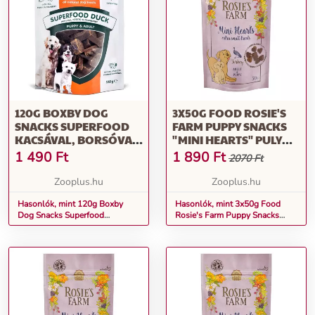
120G BOXBY DOG
3X50G FOOD ROSIE'S
SNACKS SUPERFOOD
FARM PUPPY SNACKS
KACSÁVAL, BORSÓVAL
"MINI HEARTS" PULYKA
ÉS ÁFONYÁVAL
KÖLYÖKKUTYASNACK
1 490
Ft
1 890
Ft
2070 Ft
KUTYASNACKEK 120G
BOXBY DOG SNACKS
Zooplus.hu
Zooplus.hu
SUPERFOOD
KACSÁVAL, BORSÓVAL
Hasonlók, mint 120g Boxby
Hasonlók, mint 3x50g Food
Dog Snacks Superfood
Rosie's Farm Puppy Snacks
ÉS ÁFONYÁVAL
kacsával, borsóval és áfonyával
"Mini Hearts" pulyka
KUTYASNACKEK
kutyasnackek 120g Boxby Dog
kölyökkutyasnack
Snacks Superfood kacsával,
borsóval és áfonyával
kutyasnackek