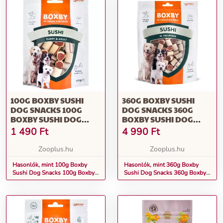
100G BOXBY SUSHI
360G BOXBY SUSHI
DOG SNACKS 100G
DOG SNACKS 360G
BOXBY SUSHI DOG
BOXBY SUSHI DOG
SNACKS
SNACKS
1 490
Ft
4 990
Ft
Zooplus.hu
Zooplus.hu
Hasonlók, mint 100g Boxby
Hasonlók, mint 360g Boxby
Sushi Dog Snacks 100g Boxby
Sushi Dog Snacks 360g Boxby
Sushi Dog Snacks
Sushi Dog Snacks